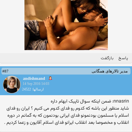
پاسخ
بازگفت
#87
مدیر تالارهای همگانی
andishmand
14 Sep 2016 14:03
ارسالها: 24522
nnasrin: ضمن اینکه سوال تاپیک ابهام داره
شاید منظور این باشه که کدوم رو فدای کدوم می کنیم ؟ ایران رو فدای
اسلام یا مسلمون بودنمونو فدای ایرانی بودنمون که به گمانم در دوره
انقلاب و مخصوصا بعد انقلاب ایرانو فدای اسلام ِآقایون و زعما کردیم .