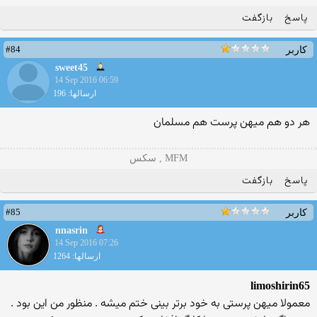
پاسخ
بازگفت
#84
کاربر
sweet45
14 Sep 2016 06:59
ارسالها: 196
هر دو هم میهن پرست هم مسلمان
MFM , سکس
پاسخ
بازگفت
#85
کاربر
nnasrin
14 Sep 2016 07:26
ارسالها: 1264
limoshirin65
معمولا میهن پرستی به خود برتر بینی ختم میشه . منظور من این بود .