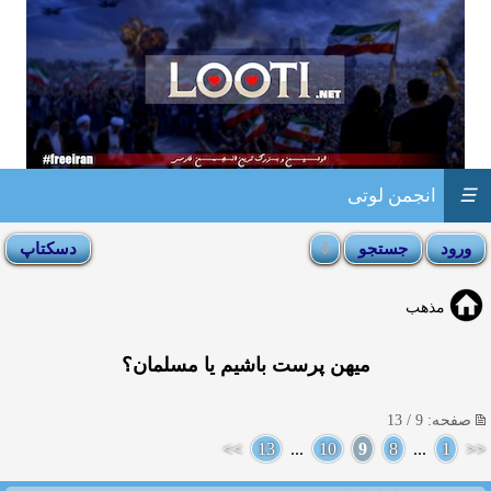
☰
انجمن لوتی
مذهب
میهن پرست باشیم یا مسلمان؟
صفحه: 9 / 13
>>
13
...
10
9
8
...
1
<<