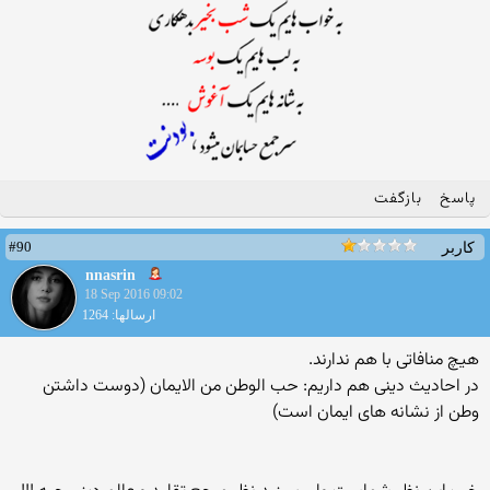
پاسخ
بازگفت
#90
کاربر
nnasrin
18 Sep 2016 09:02
ارسالها: 1264
هیچ منافاتی با هم ندارند.
در احادیث دینی هم داریم: حب الوطن من الایمان (دوست داشتن
وطن از نشانه های ایمان است)