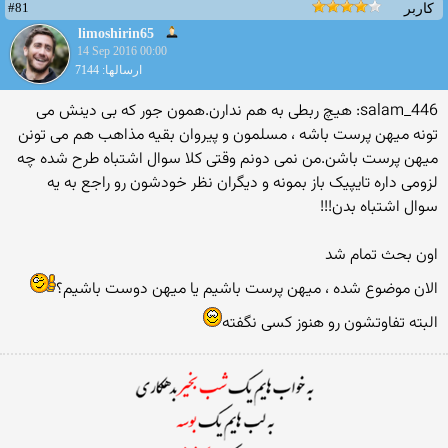
#81
کاربر
limoshirin65
14 Sep 2016 00:00
ارسالها: 7144
salam_446: هیچ ربطی به هم ندارن.همون جور که بی دینش می
تونه میهن پرست باشه ، مسلمون و پیروان بقیه مذاهب هم می تونن
میهن پرست باشن.من نمی دونم وقتی کلا سوال اشتباه طرح شده چه
لزومی داره تایپیک باز بمونه و دیگران نظر خودشون رو راجع به یه
سوال اشتباه بدن!!!
اون بحث تمام شد
الان موضوع شده ، میهن پرست باشیم یا میهن دوست باشیم؟
البته تفاوتشون رو هنوز کسی نگفته