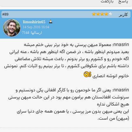
پاسخ
بازگفت
#89
کاربر
limoshirin65
14 Sep 2016 16:04
ارسالها: 7144
nnasrin: معمولا میهن پرستی به خود برتر بینی ختم میشه
بعید میدونم اینطور باشه ، در ضمن اگه اینطور هم باشه ، منه ایرانی
اگه خودم رو و کشورم رو برتر بدونم ، باعث میشه تلاش مضاعفی
داشته باشم برای شکوفایی کشورم ، تا برتر بینیم رو اثبات کنم. نمونش
خانوم انوشه انصاری
nnasrin: یعنی اگر ما خودمون رو با کارگر افغانی یکی دونستیم و
سرنوشت افغانستان هم برامون مهم بود در این حالت میهن پرستی
هیچ اشکالی نداره
این یعنی میهن بدون مرز پرستی ، یا همون همه جای دنیا سرای
(میهن) من است.