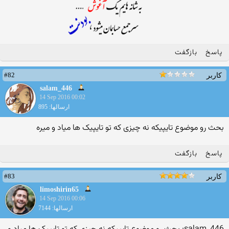
پاسخ
بازگفت
#82
کاربر
salam_446
14 Sep 2016 00:02
ارسالها: 895
بحث رو موضوع تایپیکه نه چیزی که تو تایپیک ها میاد و میره
پاسخ
بازگفت
#83
کاربر
limoshirin65
14 Sep 2016 00:06
ارسالها: 7144