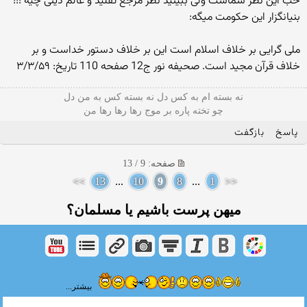
خب این نظر شماست ولی ببینید نظر مرجع تقلید و عالم دینی چیه !!!
بنیانگزار این حکومت میگه:
ملی گرایی بر خلاف اسلام است این بر خلاف دستور خداست و بر
خلاف قرآن مجید است. صحیفه نور ج12 صفحه 110 تاریخ: ۳/۳/۵۹
نه بسته ام به کس دل نه بسته کس به من دل
چو تخته پاره بر موج رها رها رها من
پاسخ
بازگفت
صفحه: 9 / 13
>>
13
...
10
9
8
...
1
<<
میهن پرست باشیم یا مسلمان؟
بیشتر...