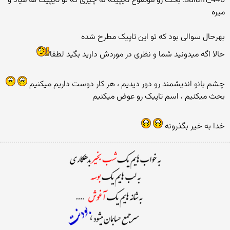
salam_446: بحث رو موضوع تایپیکه نه چیزی که تو تایپیک ها میاد و
میره
بهرحال سوالی بود که تو این تاپیک مطرح شده
حالا اگه میدونید شما و نظری در موردش دارید بگید لطفا
چشم بانو اندیشمند رو دور دیدیم ، هر کار دوست داریم میکنیم
بحث میکنیم ، اسم تاپیک رو عوض میکنیم
خدا به خیر بگذرونه