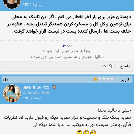
ارسالها: 24522
دوستان عزیز برای بار آخر اخطار می کنم . اگر این تاپیک به محلی
برای توهین و کل کل و مسخره کردن همدیگر تبدیل بشه . علاوه بر
حذف پست ها ، ارسال کننده پست در لیست قرار خواهد گرفت .
بی
تو
اینجا همه در حبس ابد تبعیدند
سالها، هجری و شمسی، همه بی خورشیدند
پاسخ
بازگفت
#184
کاربر
sara_blue_xxx
27 Jun 2014 10:46
ارسالها: 228
خیلی باحالید بخدا
نظریه بینگ بنگ و نسبیت و هزار نظریه دیگه رو قبول دارید اما نظریات
قرآن رو مثل سرعت نور رد میکنید.......بابا شما دیگه کی