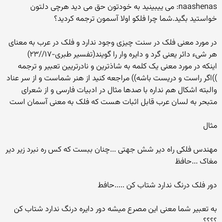
naashenas: می ییبینید به خودتون حق می دید هرچی دلتون
خواستید بگید.شما چرا فلکو اولا آسمون ترجمه کردید؟
در مورد معنی فلک در سنت چیزی وجود ندارد و فلک در عرب به معنای
هر شیء دائر یعنی گرد و دایره وار را گویند(تفسیر طبری-۱۷//۲۳)
اینکه در مورد معنی یک کلمه به شاذترین و نادرتریین تعبیر و ترجمه
))اگر راست و دریست باشه)) مراجعه کنید از هنر شماست و از سر عناد
والبته اشکال هم نداره با صدها مثال در ادبیات فارسی و از شعرای
متبحر به لسان عرب قابل اثبات هست که فلک به معنی آسمان است
مثال
مهندس فلکی راه دیر شش جهتی ...چنان ببست که کس ره نبرد زیر دیر
مغاک ...حافظ
دور فلک درنگ ندارد شتاب کن .....حافط
به تعبیر شما معنی این مصرع میشه دور دایره درنگ ندارد شتاب کن
؟؟؟؟