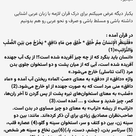
یکبار دیگه عرض مییکنم برای درک قران لازمه با زبان عربی اشنایی
داشته باشی و مسلط باشی و صرف و نحو عربی رو هم بدونیم
در قرآن آمده :
«فَلْیَنظُرِ الْإِنسَانُ مِمَّ خُلِقَ * خُلِقَ مِن مَاءٍ دَافِقٍ * یَخْرُجُ مِن بَیْنِ الصُّلْبِ
وَالتَّرَائِبِ»(1)
«انسان باید بنگرد که از چه چیز آفریده شده است؟! از یک آب جهنده
آفریده شده است، آبی که از میان پشت و دو استخوان جلوی بدن
مرد (آلت تناسلی) خارج می‌شود.»
واژه‌ «دافق» از «دفق» به معنای «صبُ الماء» ریختن آب آمده و «ماء
دافق» منی مرد است که به صورت جهنده از او خارج می‌شود.(2)
«صُلب» به معنای استخوان‌های تیره پشت از پس گردن تا آخر ران‌ها،
کمر، چیز شدید و سخت و ... آمده است.(3)
«ترائب» از ریشه‌ «تراب» به معنای دو چیز مساوی در بدن است.
صاحب‌نظران مصادیق زیادی برای آن ذکر کرده‌اند. مانند: بین دو
سینه‌ زن، بین دو کتف و سر، استخوان سینه و گلو،(4) عصاره‌ قلب،
(5) سرتاسر بدن، (چشم، دست، پا،)(6)بین نخاع و سینه‌ هر شخص،