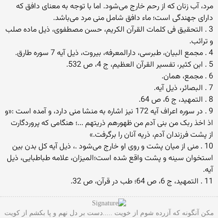
مرد، آب زنان که از رحم خارج می‌شود. اما با توجه به معنای دافق که
دارای جهندگی است؛ ماء دافق شامل منی مرد می‌باشد.
3 . التحقیق فی کلمات القرآن الکریم، حسن مصطفوی، ذیل ماده‌ صلب
و ترائب.
4 . مجمع البیان، طبرسی، دارالمعرفه، بیروت، ذیل آیه 7 سوره طارق.
5 . ابن کثیر، تفسیر القرآن العظیم، ج 4، ص 532.
6 . مجمع، همان.
7 . البصائر، ذیل آیه.
8 . التمهید، ج 6، ص 64.
9 . در سوره اعراف آیه‌ 172 نیز اشاره به منشا منی دارد، و آمده است :«و
اذ اخذ ربک من بنی آدم من ظهورهم ذریتهم ...؛ هنگامی که پروردگارت
از پشت فرزندان آدم، ذریه‌ آنان را برگرفت.»
10 . منی از میان پشت و روی او خارج می‌شود .، ذیل آیه‌ کل بدن بین
استخوان سینه و پشت واقع شده است؛المیزان، علامه طباطبایی، ذیل
آیه.
11 . التمهید، ج 6، ص 64؛ طب در قرآن، ص 32.
مکن آنگونه که آزرده شوم از خویت .....دست بر دل نهم و پا بکشم از کویت