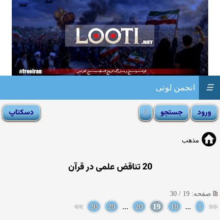
☰
انجمن لوتی
مذهب
20 تناقض علمی در قرآن
صفحه: 19 / 30
>>
30
29
...
20
19
18
...
1
<<