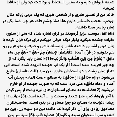
شیعه قبولش داره و نه سنیی استنباط و برداشت کرد ولی از حافظ
نمیشه
خانم من از تفسیر طبری و از شخص طبری که یک عربی زبانه مثال
آوردم....عجب داستانی داریم ها.اصلا چشم فلک هر چی شما بگی در
زمان پیامبر معنا داشته.
ametis: دوست عزیز فرمودند در قران اشاره شده که منی از ستون
فقرات چشمه میگیرد یکبار دیگه عرض مییکنم برای درک قران لازمه با
زبان عربی اشنایی داشته باشی و مسلط باشی و صرف و نحو عربی رو
هم بدونیم در قرآن آمده :«فَلْیَنظُرِ الْإِنسَانُ مِمَّ خُلِقَ * خُلِقَ مِن مَاءٍ
دَافِقٍ * یَخْرُجُ مِن بَیْنِ الصُّلْبِ وَالتَّرَائِبِ»(1)«انسان باید بنگرد که از
چه چیز آفریده شده است؟! از یک آب جهنده آفریده شده است، آبی
که از میان پشت و دو استخوان جلوی بدن مرد (آلت تناسلی) خارج
می‌شود.»واژه‌ «دافق» از «دفق» به معنای «صبُ الماء» ریختن آب
آمده و «ماء دافق» منی مرد است که به صورت جهنده از او خارج
می‌شود.(2)«صُلب» به معنای استخوان‌های تیره پشت از پس گردن
تا آخر ران‌ها، کمر، چیز شدید و سخت و ... آمده است.(3)«ترائب» از
ریشه‌ «تراب» به معنای دو چیز مساوی در بدن است. صاحب‌نظران
مصادیق زیادی برای آن ذکر کرده‌اند. مانند: بین دو سینه‌ زن، بین دو
کتف و سر، استخوان سینه و گلو،(4) عصاره‌ قلب،(5) سرتاسر بدن،