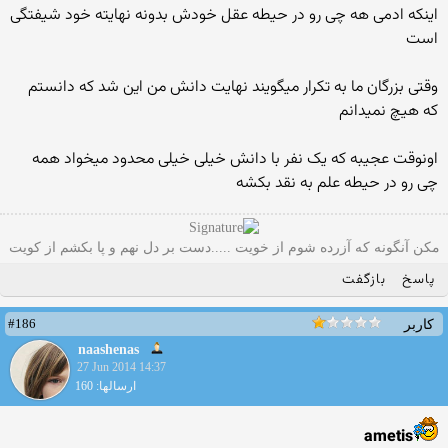
اینکه ادمی هه چی رو در حیطه عقل خودش بدونه نهایته خود شیفتگی
است
وقتی بزرگان ما به تکرار میگویند نهایت دانش من این شد که دانستم
که هیچ نمیدانم
اونوقت عجیبه که یک نفر با دانش خیلی خیلی محدود میخواد همه
چی رو در حیطه علم به نقد بکشه
مکن آنگونه که آزرده شوم از خویت .....دست بر دل نهم و پا بکشم از کویت
پاسخ
بازگفت
#186
کاربر
naashenas
27 Jun 2014 14:37
ارسالها: 160
ametis