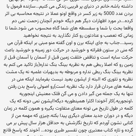
داشته باشه.خانم در دنیای پر فریبی زندگی می کنیم...سازنده فرمول با
بردن عدد 5000 به زیر کسر در واقع اونو عملا در نتیجه محاسبه بی اثر
کرده...در مورد اظهارات دیگر هم دیگه خودم آنچنان زحمت نمی دم
واقعا بحث با شما و سفسطه های شما گناه محسوب می شود.شما تا
زمانی که تعصب و عنادتون رو کنار نگذارید به نتیجه نخواهید
رسید...جناب به جای اینکه برن و اون گفته منو مبنی بر اینکه قرآن می
گه منی در ستون فقراته و خورشید در حرکت دور زمینه و خورشید باعث
حرکت سایه است و تناقض خلقت زمین قبل از آسمان یا آسمان قبل از
زمین رو که اصلا ربطی هم به نظریه بینگ بنگ نداره(باز تاکید می کنم به
نظریه بینگ بنگ ربطی نداره و مربوطه به بدیهیات علمیه نه یک مشت
نظریه و تئوری که البته از ایشون بعید نیست بفرمایند اینکه منی در
بیضه های مردان قرار دارد یک نظریه است)رو اصولی پاسخ بدن رفتن
تنها به یک جمله من گیر دادن و می گن فلک معنیش اینجوریه
،اونجوریه.)کار آخوندا اکثرا همینطوریه دیگه!ایشون نمی دونه که یک
کلمه در طول تاریخ می تونه معنای متفاوت بگیره و همون کلمه در زمان
دیگه و در دوران جدید معنای دیگری پیدا بکنه.چیزی که مهمه من از
کتابی نشون آوردم که تاریخ نگارشش به حداقل هزار سال پیش بر می
گرده و تازه کتاب معتبری چون تفسیر طبری بوده... آخوند که پاسخ قانع