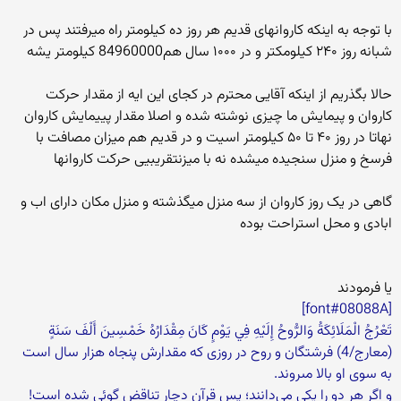
با توجه به اینکه کاروانهای قدیم هر روز ده کیلومتر راه میرفتند پس در
شبانه روز ۲۴۰ کیلومکتر و در ۱۰۰۰ سال هم84960000 کیلومتر یشه
حالا بگذریم از اینکه آقایی محترم در کجای این ایه از مقدار حرکت
کاروان و پیمایش ما چیزی نوشته شده و اصلا مقدار پییمایش کاروان
نهاتا در روز ۴۰ تا ۵۰ کیلومتر اسیت و در قدیم هم میزان مصافت با
فرسخ و منزل سنجیده میشده نه با میزنتقریبیی حرکت کاروانها
گاهی در یک روز کاروان از سه منزل میگذشته و منزل مکان دارای اب و
ابادی و محل استراحت بوده
یا فرمودند
[font#08088A]
تَعْرُجُ الْمَلَائِكَةُ وَالرُّوحُ إِلَيْهِ فِي يَوْمٍ كَانَ مِقْدَارُهُ خَمْسِينَ أَلْفَ سَنَةٍ
(معارج/4) فرشتگان و روح در روزى كه مقدارش پنجاه هزار سال است
به سوى او بالا مى‏روند.
و اگر هر دو را یکی می‌دانند؛ پس قرآن دچار تناقض گوئی شده است!