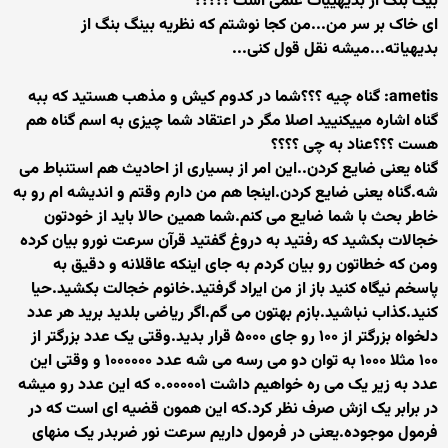
بیگ بنگ از بدیهییات علمی است ؟؟؟؟؟
ای خاک بر سر من...من کجا نوشتم که نظریه بینگ بنگ از
بدیهیاته...میشه نقل قول کنی...
ametis: گناه چیه ؟؟؟شما در کدوم کیش و مذهب هستید که ببه
گناه اشاره مییکنیید اصلا مگر در اعتقاد شما چیزی به اسم گناه هم
هست ؟؟؟عناد به چی ؟؟؟؟
گناه یعنی ضایع کردن..این امر از بسیاری از احادیث هم استنباط می
شه.گناه یعنی ضایع کردن.اینجا هم من دارم وقتم و اندیشه ام رو به
خاطر بحث با شما ضایع می کنم.شما همین حالا باید از خودتون
خجالات بکشید که رفتید به دروغ گفتید قرآن سرعت نورو بیان کرده
ومن که خطاتون رو بیان کردم به جای اینکه عاقلانه و دقیق به
پاسخم نیگاه کنید باز از من ایراد گرفتید.خانوم خجالت بکشید.حیا
کنید.کذاب نباشید.بازم بهتون می گم.اگر ریاضی بلدید برید هر عدد
دلخواه بزرگتر از ۱۰۰ رو جای ۵۰۰۰ قرار بدید.وقتی یک عدد بزرگتر از
۱۰۰ مثلا ۱۰۰۰ به توان دو می رسه می شه عدد ۱۰۰۰۰۰۰ و وقتی این
عدد به زیر یک می ره خواهیم داشت ۰.۰۰۰۰۰۱ که این عدد رو میشه
در برابر یک ازش صرف نظر کرد.که این همون قضیه ای است که در
فرمول موجوده.یعنی در فرمول داریم سرعت نور ضربدر یک منهای