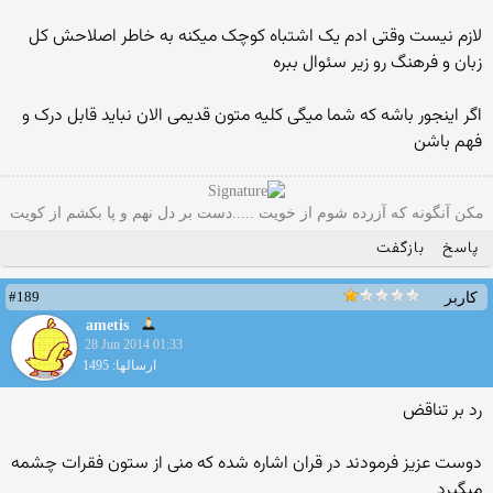
لازم نیست وقتی ادم یک اشتباه کوچک میکنه به خاطر اصلاحش کل
زبان و فرهنگ رو زیر سئوال ببره
اگر اینجور باشه که شما میگی کلیه متون قدیمی الان نباید قابل درک و
فهم باشن
مکن آنگونه که آزرده شوم از خویت .....دست بر دل نهم و پا بکشم از کویت
پاسخ
بازگفت
#189
کاربر
ametis
28 Jun 2014 01:33
ارسالها: 1495
رد بر تناقض
دوست عزیز فرمودند در قران اشاره شده که منی از ستون فقرات چشمه
میگیرد