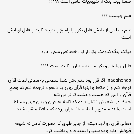
ضمنا بیگ بنگ از بدیهییات علمی است ؟؟؟؟؟
علم چیست ؟؟؟
علم سطحی از دانش قابل تکرار با پاسخ و نتیجه ثابت و قابل ازمایش
است
بیگک بنگ کدومک یکی از این خصائص علم را داره
قابل ازمایش و تکراره ...نتیجه اون ثابت است ؟؟؟؟
naashenas: اگر قرار بود منم مثل شما سطحی به معانی لغات قرآن
توجه کنم و از حافظ و اینها قرآن رو رو به دلخواه ترجمه کنم که وضع
قرآن از اینی که هست وحشتناک تر می شه
حافظ در اشعارش نشان داده که کاملا به قران و زبان عربی مسلط
است مانند سعدی و اصلا حافظ قران بوده که حافظ ملقب شده
معانی قران رو لابد میشه از جریر طبری که بصورت کامل نه شیعه
قبولش داره و نه سنیی استنباط و برداشت کرد