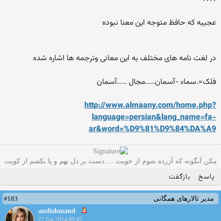
عجیبه که حافظ متوجه این معنا نبوده
در لغت نامه های مختلف به این معانی وترجمه ها اشاره شده
فلک=.سماء -آسمان.....مجال .....آسمان
http://www.almaany.com/home.php?
language=persian&lang_name=fa-
ar&word=%D9%81%D9%84%DA%A9
مکن آنگونه که آزرده شوم از خویت .....دست بر دل نهم و پا بکشم از کویت
پاسخ
بازگفت
#183
مدیر تالارهای همگانی
andishmand
27 Jun 2014 09:45