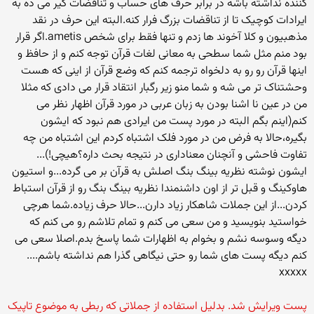
کننده نداشته باشه در برابر حرف های حساب و تناقضات گیر می ده به
ایرادات کوچیک تا از تناقضات بزرگ فرار کنه.البته این حرف در نقد
مذهبیون و کلا آخوند ها زدم و تنها فقط برای شخص ametis.اگر قرار
بود منم مثل شما سطحی به معانی لغات قرآن توجه کنم و از حافظ و
اینها قرآن رو رو به دلخواه ترجمه کنم که وضع قرآن از اینی که هست
وحشتناک تر می شه و شما منو زیر رگبار انتقاد قرار می دادی که مثلا
من در عین نا اشنا بودن به زبان عربی در مورد قرآن اظهار نظر می
کنم(اینم بگم البته در مورد پست من ایرادی هم نبود که ایشون
بگیره،حالا به فرض من در مورد فلک اشتباه کردم این اشتباه من چه
تفاوت فاحشی و آنچنان معناداری در نتیجه بحث داره؟هیچی!)...
ایشون نوشته نظریه بینگ بنگ اصلش به قرآن بر می گرده...و استیون
هاوکینگ و قبل تر از اون داشنمندا نظریه بینگ بنگ رو از قرآن استباط
کردن...از این جملات شاهکار زیاد دارن...حالا حرف زیاده.شما هرچی
خواستید بنویسید و من سعی می کنم و تمام تلاشم رو می کنم که
دیگه وسوسه نشم و بخوام به اظهارات شما پاسخ بدم.اصلا سعی می
کنم دیگه پست های شما رو حتی نیگاهی گذرا هم نداشته باشم....
xxxxx
پست ویرایش شد. بدلیل استفاده از جملاتی که ربطی به موضوع تاپیک