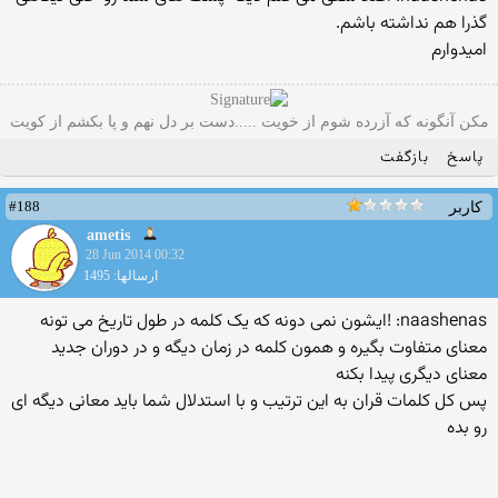
گذرا هم نداشته باشم.
امیدوارم
مکن آنگونه که آزرده شوم از خویت .....دست بر دل نهم و پا بکشم از کویت
پاسخ
بازگفت
#188
کاربر
ametis
28 Jun 2014 00:32
ارسالها: 1495
naashenas: !ایشون نمی دونه که یک کلمه در طول تاریخ می تونه
معنای متفاوت بگیره و همون کلمه در زمان دیگه و در دوران جدید
معنای دیگری پیدا بکنه
پس کل کلمات قران به این ترتیب و با استدلال شما باید معانی دیگه ای
رو بده