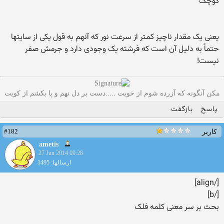
کوچک
یعنی یک مقدار ناچیز کمتر از سرعت نور که آنهم به قول یکی از سایتها
حتماً به دلیل آن است که فرشته یک وجودی دارد و جرمش صفر
نیست!
مکن آنگونه که آزرده شوم از خویت .....دست بر دل نهم و پا بکشم از کویت
پاسخ
بازگفت
#182
کاربر
ametis
27 Jun 2014 09:28
ارسالها: 1495
[/align]
[/b]
بحث بر سر معنی کلمه فلک