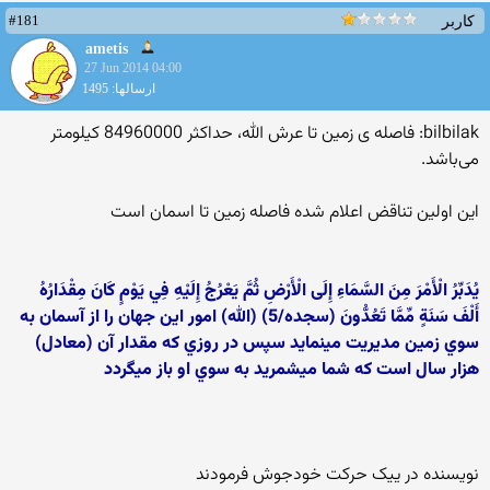
#181
کاربر
ametis
27 Jun 2014 04:00
ارسالها: 1495
bilbilak: فاصله ی زمین تا عرش الله، حداکثر 84960000 کیلومتر
می‌باشد.
این اولین تناقض اعلام شده فاصله زمین تا اسمان است
يُدَبِّرُ الْأَمْرَ مِنَ السَّمَاءِ إِلَى الْأَرْضِ ثُمَّ يَعْرُجُ إِلَيْهِ فِي يَوْمٍ كَانَ مِقْدَارُهُ
أَلْفَ سَنَةٍ مِّمَّا تَعُدُّونَ (سجده/5) (الله) امور اين جهان را از آسمان به
سوي زمين مدیریت مینماید سپس در روزي كه مقدار آن (معادل)
هزار سال است كه شما مي‏شمريد به سوي او باز مي‏گردد
نویسنده در ییک حرکت خودجوش فرمودند