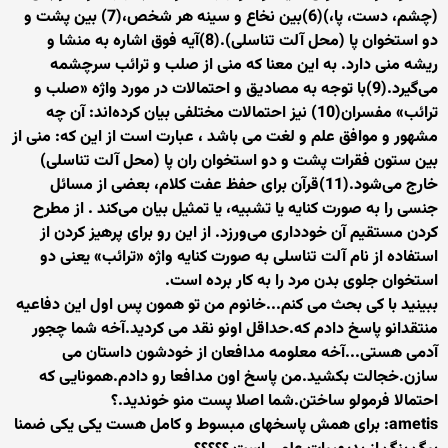
(چشم، دست، پا،)(6)بین نخاع و سینه‌ هر شخص،(7) بین پشت و
دو استخوان پا (محل آلت تناسلی).(8)آیه‌ فوق اشاره به منشا و
ریشه‌ منی دارد. به این معنا که منی از صلب و ترائب سرچشمه
می‌گیرد.(9)با توجه به مصادیق و احتمالات در مورد واژه‌ «صلب و
ترائب» مفسران(10) نیز احتمالات مختلفی بیان کرده‌اند: آن چه
مشهور و موافق علم و لغت می باشد ، عبارت است از این که: منی از
بین ستون فقرات پشت و دو استخوان ران پا (محل آلت تناسلی)
خارج می‌شود.(11)قرآن برای حفظ عفت کلام، بعضی از مسائل
جنسی را به صورت کنایه یا تشبیه، یا تمثیل بیان می‌کند . از مطرح
کردن مستقیم آن خودداری می‌ورزد. از این رو برای پرهیز کردن از
استفاده از نام آلت تناسلی به صورت کنایه واژه‌ «ترائب» یعنی دو
استخوان جلوی بدن مرد را به کار برده است.
ببینید با کی بحث می کنم...خانوم من تو همون پس اول این دفاعیه
منتقدانو پاسخ دادم که.حداقل اونو نقد می کردید.آخه شما چجور
آدمی هستی...آخه معلومه مدافعان از خودشون داستان می
سازن.خجالت بکشید.من پاسخ اون مدافعا رو دادم.همونایی که
احتمالا فرمولو ساختن.شما اصلا پست منو خوندید.؟
ametis: برای همش پاسخهای مبسوط و کامل هست یکی یکی ضمنا