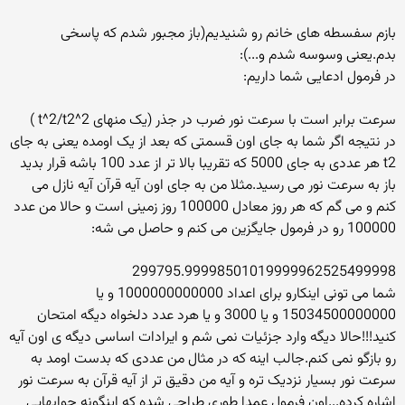
بازم سفسطه های خانم رو شنیدیم(باز مجبور شدم که پاسخی
بدم.یعنی وسوسه شدم و...):
در فرمول ادعایی شما داریم:
سرعت برابر است با سرعت نور ضرب در جذر (یک منهای t^2/t2^2 )
در نتیجه اگر شما به جای اون قسمتی که بعد از یک اومده یعنی به جای
t2 هر عددی به جای 5000 که تقریبا بالا تر از عدد 100 باشه قرار بدید
باز به سرعت نور می رسید.مثلا من به جای اون آیه قرآن آیه نازل می
کنم و می گم که هر روز معادل 100000 روز زمینی است و حالا من عدد
100000 رو در فرمول جایگزین می کنم و حاصل می شه:
299795.99998501019999962525499998
شما می تونی اینکارو برای اعداد 1000000000000 و یا
15034500000000 و یا 3000 و یا هرد عدد دلخواه دیگه امتحان
کنید!!!حالا دیگه وارد جزئیات نمی شم و ایرادات اساسی دیگه ی اون آیه
رو بازگو نمی کنم.جالب اینه که در مثال من عددی که بدست اومد به
سرعت نور بسیار نزدیک تره و آیه من دقیق تر از آیه قرآن به سرعت نور
اشاره کرده...اون فرمول عمدا طوری طراحی شده که اینگونه جوابهایی