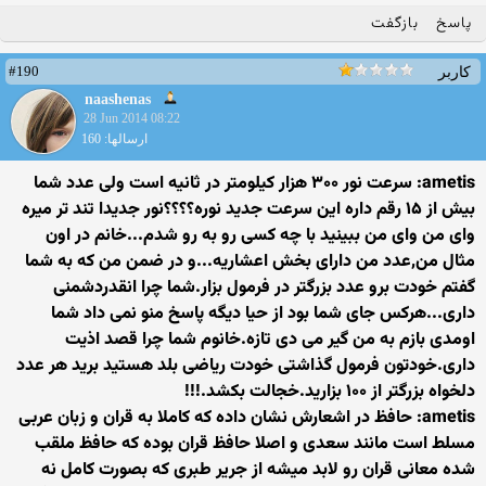
پاسخ
بازگفت
#190
کاربر
naashenas
28 Jun 2014 08:22
ارسالها: 160
ametis: سرعت نور ۳۰۰ هزار کیلومتر در ثانیه است ولی عدد شما
بیش از ۱۵ رقم داره این سرعت جدید نوره؟؟؟؟نور جدیدا تند تر میره
وای من وای من ببینید با چه کسی رو به رو شدم...خانم در اون
مثال من,عدد من دارای بخش اعشاریه...و در ضمن من که به شما
گفتم خودت برو عدد بزرگتر در فرمول بزار.شما چرا انقدردشمنی
داری...هرکس جای شما بود از حیا دیگه پاسخ منو نمی داد شما
اومدی بازم به من گیر می دی تازه.خانوم شما چرا قصد اذیت
داری.خودتون فرمول گذاشتی خودت ریاضی بلد هستید برید هر عدد
دلخواه بزرگتر از ۱۰۰ بزارید.خجالت بکشد.!!!
ametis: حافظ در اشعارش نشان داده که کاملا به قران و زبان عربی
مسلط است مانند سعدی و اصلا حافظ قران بوده که حافظ ملقب
شده معانی قران رو لابد میشه از جریر طبری که بصورت کامل نه