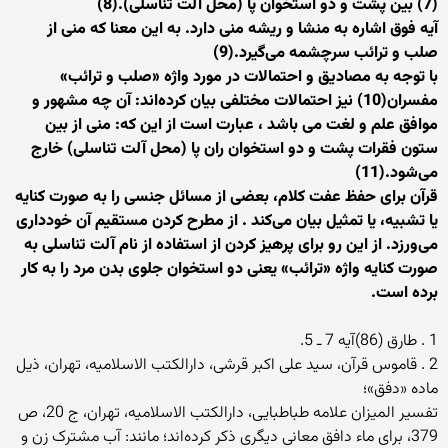
(7) بین پشت و دو استخوان پا (محل آلت تناسلی).(8)
آیه‌ فوق اشاره به منشا و ریشه‌ منی دارد. به این معنا که منی از
صلب و ترائب سرچشمه می‌گیرد.(9)
با توجه به مصادیق و احتمالات در مورد واژه‌ «صلب و ترائب»
مفسران(10) نیز احتمالات مختلفی بیان کرده‌اند: آن چه مشهور و
موافق علم و لغت می باشد ، عبارت است از این که: منی از بین
ستون فقرات پشت و دو استخوان ران پا (محل آلت تناسلی) خارج
می‌شود.(11)
قرآن برای حفظ عفت کلام، بعضی از مسائل جنسی را به صورت کنایه
یا تشبیه، یا تمثیل بیان می‌کند . از مطرح کردن مستقیم آن خودداری
می‌ورزد. از این رو برای پرهیز کردن از استفاده از نام آلت تناسلی به
صورت کنایه واژه‌ «ترائب» یعنی دو استخوان جلوی بدن مرد را به کار
برده است.
1 . طارق (86)آیه 7 ـ 5.
2 . قاموس قرآن، سید علی اکبر قرشی، دارالکتب الاسلامیه، تهران، ذیل
ماده «دفق»؛
تفسیر المیزان علامه طباطبایی، دارالکتب الاسلامیه، تهران، ج 20، ص
379، برای ماء دافق معانی دیگری ذکر کرده‌اند؛ مانند: آب مشترک زن و