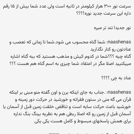
سرعت نور ۳۰۰ هزار کیلومتر در ثانیه است ولی عدد شما بیش از ۱۵ رقم
داره این سرعت جدید نوره؟؟؟؟
نور جدیدا تند تر میره
naashenas: شما گناه محسوب می شود.شما تا زمانی که تعصب و
عنادتون رو کنار نگذارید
گناه چیه ؟؟؟شما در کدوم کیش و مذهب هستید که ببه گناه اشاره
مییکنیید اصلا مگر در اعتقاد شما چیزی به اسم گناه هم هست ؟؟؟
عناد به چی ؟؟؟؟
naashenas: .جناب به جای اینکه برن و اون گفته منو مبنی بر اینکه
قرآن می گه منی در ستون فقراته و خورشید در حرکت دور زمینه و
خورشید باعث حرکت سایه است و تناقض خلقت زمین قبل از آسمان یا
آسمان قبل از زمین رو که اصلا ربطی هم به نظریه بینگ بنگ نداره
برای همش پاسخهای مبسوط و کامل هست یکی یکی