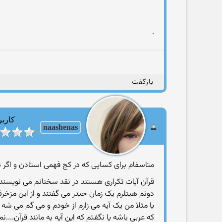
.
بازگفت
کاربر
naashenas
متاسفام برای کسایی که در کج فهمی استادن و اگر 
قرآن آیات تکراری هستند در نقد سخنانم می نویسند،آره قرآن ۱۱۴ بار بسم الله توش تکرار شده پس این می شه ۰
دونم هیتلرم یک زمان حیدر می گفتند و از این مزخر
یا مثلا من یک آیه می زارم از خودم و می گم می شه 
که عربی باشه یا نگفتم که این آیه به مانند قرآن....