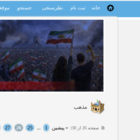
خانه
ثبت نام
نظرسنجی
جستجو
موقع
مذهب
:
« پیشین
1
...
25
26
27
صفحه 26 از 30