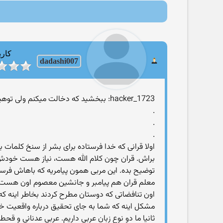
کارب
dadashi007
hacker_1723: ببخشید که دخالت میکنم ولی توهین به قران رو نمیتونم تحمل کنم::: واسه همین به چند موضوع اشاره میکنم:
.
.
.
اولا قرانی که خدا فرستاده برای بشر از سنخ کلمات
براش. قران چون کلام الله هست، نیاز هست خودش مع
توضیح بده. این مربی همون پیامریه که باهاش فرست
معلم قران هم پیامبر و جانشین معصوم اون هست د
اون تنافضاتی که دوستان مطرح کردند بخاطر اینه که 
مشکل اینه که شما به جای تحقیق درباره واقعیت خودت
ثانیا ما دو نوع زبان عربی داریم. عربی عدنانی و قح