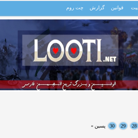
یت
قوانین
گزارش
چت روم
28
29
30
پسین »