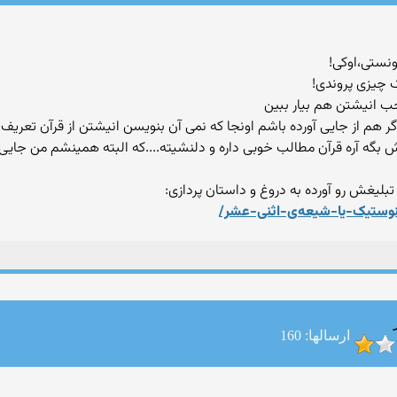
تونستی،اوکی!
 چیزی پروندی!
اگر هم از جایی آورده باشم اونجا که نمی آن بنویسن انیشتن از قرآن تعریف
گه آره قرآن مطالب خوبی داره و دلنشیته....که البته همینشم من جایی ند
بلیغش رو آورده به دروغ و داستان پردازی:
ارسالها: 160