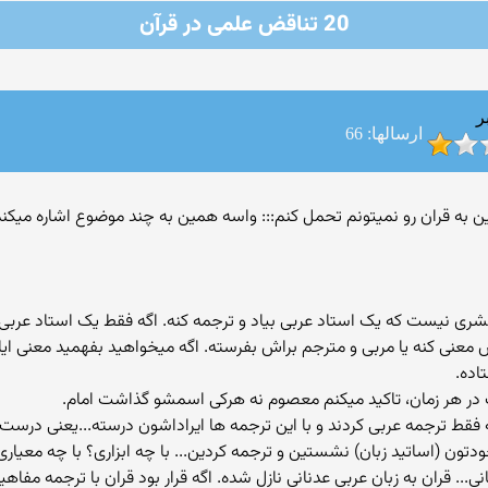
20 تناقض علمی در قرآن
ر
ارسالها: 66
 بشری نیست که یک استاد عربی بیاد و ترجمه کنه. اگه فقط یک استاد عربی
نی کنه یا مربی و مترجم براش بفرسته. اگه میخواهید بفهمید معنی ایات 
اده.
ر هر زمان، تاکید میکنم معصوم نه هرکی اسمشو گذاشت امام.
فقط ترجمه عربی کردند و با این ترجمه ها ایراداشون درسته...یعنی درست 
ون (اساتید زبان) نشستین و ترجمه کردین... با چه ابزاری؟ با چه معیاری؟
طانی... قران به زبان عربی عدنانی نازل شده. اگه قرار بود قران با ترجمه