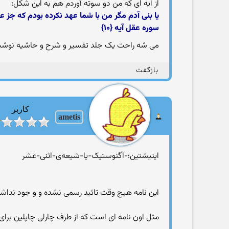
از آیه ای که من دو سوته آوردم هم به این شکل:
یا بنی آدم مگر من با شما عهد نکرده بودم که جز 
سوره عقل آیه {۱۰}
می شه راحت یک جلد تفسیر و شرح و حاشیه نوشت.
بازگفت
کاربر
ametis
اینیشتین؛-آگنوستیک-یا-شیعه‌ی-اثنی-عشر
این نامه هیچ وقت تائید رسمی نشده و و جود نداش
مثل اون نامه ای است که از طرف چارلی چاپلین برای 