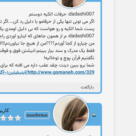
dadashi007: حرفات الکیه دوستم
اگر می تونی تنها یکی از حرفامو با دلیل رد کن....اگر 
پست شما الکیه و رو هواست که بی دلیل اومدی یک
dadashi007: م از همون جاهای که اینارو اوردی راجب انیشتن هم بیار ببین
من چیارو از کجا آوردم؟؟؟؟من از هیج جا نیاورردم!!!
فقط یک مدرک و سند بیار ببینم،انیشتن فوق و فوقش ب
نگفتیم قرآن پوچ و توخالیه!
شما برو ببین دینت چقد عقب داره می افته که برای ت
http://www.gomaneh.com/329/اینیشتین؛-آگنوستیک-یا-شیعه‌ی-اثنی-عشر/
بازگفت
کاربر
naashenas