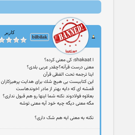
کاربر
bilbilak
ا shakaat: كی معنی كرده؟
معنی درست قرآنه؟چقدر عربی بلدی؟
اینا ترجمه تحت الفظی قرآن
این كتابیست بی هیچ شك برای هدایت پرهیزكاران
قمشه ای که دایه بهتر از مادر اخوندهاست
بعلاوه فولادوند نکنه شما اینها رو هم قبول نداری؟
مگه معنی دیگه چیه خود آیه معنی توشه
نکنه به معنی ایه هم شک داری؟