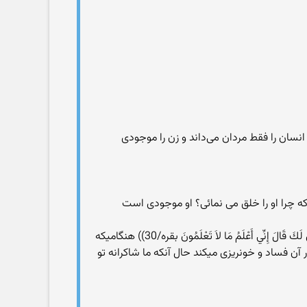
نسان را فقط مردان می‌داند و زن را موجودی
ه چرا او را خلق می نمائی؟ او موجودی است
وَإِذْ قَالَ رَبُّكَ لِلْمَلاَئِكَةِ إِنِّي جَاعِلٌ فِي الأَرْضِ خَلِيفَةً قَالُواْ أَتَجْعَلُ فِيهَا مَن يُفْسِدُ فِيهَا وَيَسْفِكُ الدِّمَاء وَنَحْنُ نُسَبِّحُ بِحَمْدِكَ وَنُقَدِّسُ لَكَ قَالَ إِنِّي أَعْلَمُ مَا لاَ تَعْلَمُونَ بقره/30)) هنگامیکه
 آن فساد و خونریزی میکند حال آنكه ما شاكرانه تو