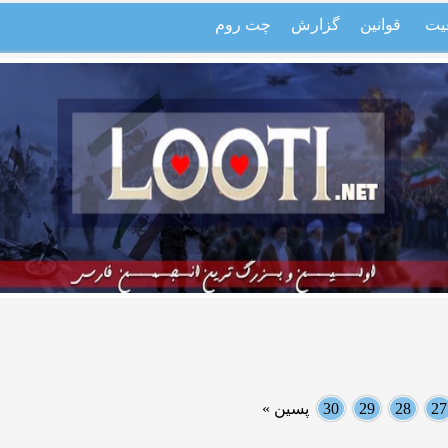
یت
قوانین
گزارش
چت روم
27
28
29
30
پسین »