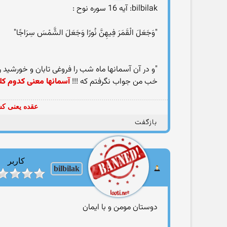
bilbilak: آیه 16 سوره نوح :
"وَجَعَلَ الْقَمَرَ فِيهِنَّ نُورًا وَجَعَلَ الشَّمْسَ سِرَاجًا"
"و در آن آسمانها ماه شب را فروغی تابان و خورشید 
خب من جواب نگرفتم كه !!!
آسمانها معنی كدوم ك
عقده یعنی کس
بازگفت
کاربر
bilbilak
دوستان مومن و با ایمان