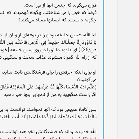
قرآن می‌گوید که جنس آنها از نور است.
فرضاً که خون را می‌شناختند، چگونه فهمیدند که انسا
چگونه دانستند که انسانها فساد می‌کنند؟
اما الله، همین خلیفه بودن را در برهه‌ای از زمان از تمام انسانها می‎‌گیرد و
يَا دَاوُودُ إِنَّا جَعَلْنَاكَ خَلِيفَةً فِي الْأَرْضِ فَاحْكُم بَيْنَ الن
ص/26) ) اى داوود ما تو را در روى زمين خليفه 
كه از راه الله گمراه مى‏شوند عذاب سخت و سنگينى د
او برای اینکه حرفش را برای فرشتگانش ثابت نماید، م
می‌گوئید؟:
اگر راست مى‏گوييد به من از نامهاى اینها خبر دهيد
پس کاملا طبیعی بود که آنها نخواهند توانست به پرس
قَالُواْ سُبْحَانَكَ لاَ عِلْمَ لَنَا إِلاَّ مَا عَلَّمْتَنَا إِنَّكَ أَنتَ الْعَلِيمُ الْحَكِيمُ بقره/32) ) گفتند که تو (بسیار) پاکی ، ما دانشى نداريم 
الله خوب می‌داند که فرشتگانش نخواهند توانست به 