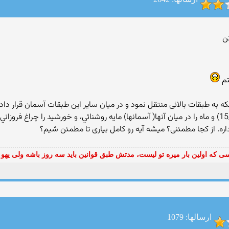
تم
ره. از کجا مطمئنی؟ میشه آیه رو کامل بیاری تا مطمئن شیم؟
ی که اولین بار میره تو لیست، مدتش طبق قوانین باید سه روز باشه ولی یهو 
ارسالها: 1079