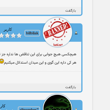
بازگفت
کاربر
bilbilak
هیچکسی هیچ جوابی برای این تناقض ها نداره جز توج
هر کی داره این گوی و این میدان استدلال میکنیم
بازگفت
کارب
alinumber7