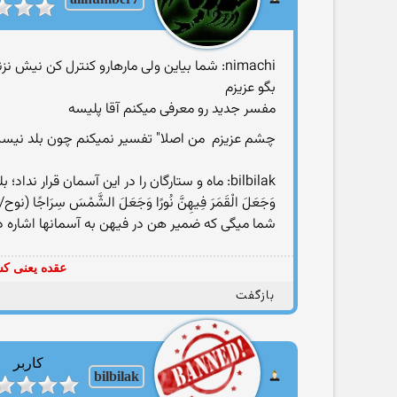
nimachi: شما بیاین ولی مارهارو كنترل كن نیش نزنن
بگو عزیزم
مفسر جدید رو معرفی میكنم آقا پلیسه
چشم عزیزم
من اصلا" تفسیر نمیکنم چون بلد نیس
bilbilak: ماه و ستارگان را در این آسمان قرار نداد؛ بلکه به طبقات بالائی منتقل نمود و در میان سایر این طبقات آسمان قرار داد:
وَجَعَلَ الْقَمَرَ فِيهِنَّ نُورًا وَجَعَلَ الشَّمْسَ سِرَاجًا (نوح/15) و ماه را در ميان آنها( آسمانها) مايه روشنائي، و خورشيد را چراغ فروزاني قرار داده است ).
شما میگی که ضمیر هن در فیهن به آسمانها اشاره دا
عقده یعنی کس
بازگفت
کاربر
bilbilak