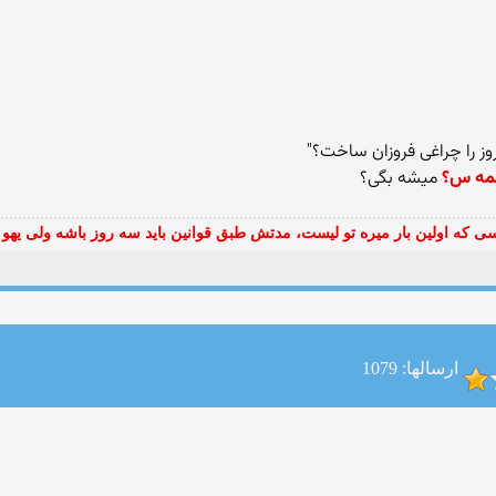
روز را چراغی فروزان ساخت؟"
لمه س؟
میشه بگی؟
ی که اولین بار میره تو لیست، مدتش طبق قوانین باید سه روز باشه ولی یهو 
ارسالها: 1079