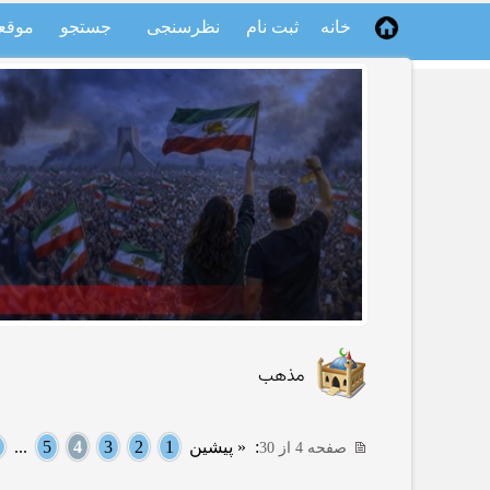
خانه
ثبت نام
نظرسنجی
جستجو
موقع
مذهب
:
« پیشین
1
2
3
4
5
...
صفحه 4 از 30