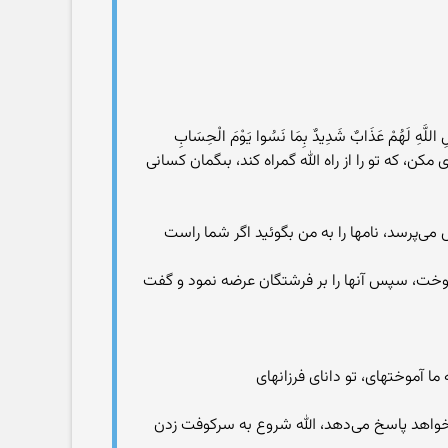
ِيلِ اللَّهِ لَهُمْ عَذَابٌ شَدِيدٌ بِمَا نَسُوا يَوْمَ الْحِسَابِ
كن، كه تو را از راه الله گمراه كند، بى‏گمان كسانى
 می‌پرسد، نامها را به من بگوئید اگر شما راست
فَقَالَ أَنبِئُونِي بِأَسْمَاء هَؤُلاء إِن كُنتُمْ صَادِقِينَ بقره/31) ) و همه نامها را به آدم آموخت، سپس آنها را بر فرشتگان عرضه نمود و گفت
ی‌خواهد پاسخ می‌دهد، الله شروع به سرکوفت زدن