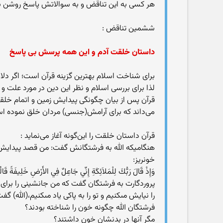
هر كسی به این تناقض و به سوالاتش پاسخ روشن بد
ششمین تناقض :
داستان خلقت آدم و این همه پرسش بی پاسخ
برای شناخت اسلام بهترین گزینه قرآن است؛ اگر دل
لذا برای بررسی اسلام و نظر این دین در مورد علت و
قرآن پس از بیان چگونگی پیدایش زمین و اتمام خلقت
می‌داند که برای آرامش(جنسی) مردان خلق نموده ا
قرآن داستان خلقت را این‌گونه آغاز می‌نماید :
هنگامیکه الله به فرشتگانش گفت: من قصد پیدایش ا
خونریز:
پروردگارت به فرشتگان گفت که من جانشینی را برای خو
را نيايش مى‏كنيم و تو را به پاكى ياد مى‏كنيم،(الله) گ
فرشتگان الله چگونه خون را شناخته بودند؟
مگر آنها در بدنشان خون داشتند؟