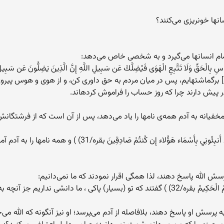
نها خونریزی می‌کنند؟
 به شخصی خاص می‌دهد:
َّاسِ بِالْحَقِّ وَلَا تَتَّبِعِ الْهَوَى فَيُضِلَّكَ عَن سَبِيلِ اللَّهِ إِنَّ الَّذِينَ يَضِلُّونَ عَن سَب
[خود] برگماشته‏ايم، پس در ميان مردم به حق داورى كن، و از هوى و هوس پيروى م
ر پيش دارند چرا كه روز حساب را فراموش كرده‏اند.
خفیانه به آدم همه‌ی نام‍ها را یاد می‌دهد، پس از آن است که از فرشتگانش
وَعَلَّمَ آدَمَ الأَسْمَاء كُلَّهَا ثُمَّ عَرَضَهُمْ عَلَى الْمَلاَئِكَةِ 
ش الله پاسخ دهند، لذا همگی اقرار نمودند که ما نمی‌دانیم:
جز آنچه به ما آموخته‏اى، تو داناى فرزانه‏اى
پرسش او پاسخ دهند، بلافاصله از آدم می‌پرسد؛ او نیز آنگونه که الله م