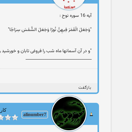
آیه 16 سوره نوح :
"وَجَعَلَ الْقَمَرَ فِيهِنَّ نُورًا وَجَعَلَ الشَّمْسَ سِرَاجًا"
"و در آن آسمانها ماه شب را فروغی تابان و خورشید 
________________________________
بازگفت
کارب
alinumber7