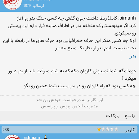
ارسالها: 1079
simanh: کاملا ربط داشت جون گفتی چه کسی جنگ بدر رو آغاز
کرد.اگر میدونستی که منطقه بدر در اطراف مدینه قرار داره این پرسش
رو نمیکردی.
اولا چه کسی منکر این حرف جغرافیایی بود حرف های ما در رابطه با این
بحث نیست اینم بدر از نظر یک منبع معتبر
بدر
دوما مگه شما نمیدونی کاروان مکه که به شام میرفت باید از بدر عبور
میکرد ؟
چه کسی بود که راه کاروان رو در بدر بست شما همین رو بگو
این كاربر به درخواست خودش بن شد
مدیریت انجمن پرنس و پرنسس
پاسخ
بازگفت
#38
کاربر
oshinam