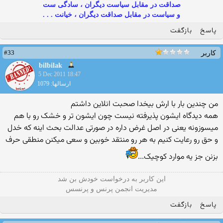
صداقت در مقابل سیاست دیگران ، سادگی ست
و سیاست در مقابل صداقت دیگران ، خیانت . . .
پاسخ
بازگفت
#33
کاربر
bilbilak
5 Dec 2011 18:47
ارسالها: 1079
من چندین بار با ارش بیخدا صحبت انلاین داشتم
همه دیدگاه ایشون پذیرفته نیست چون ایشون تر و خشک رو با هم
میسوزونه یعنی در اصل غرض داره در صورتی عدالت بحث اینه که خدل
و حق رو رعایت کنیم به هر رو منتقد خوبین و سعی میکنن منطقی حرف
بزنن جز یه موارد کوچیک...
این كاربر به درخواست خودش بن شد
مدیریت انجمن پرنس و پرنسس
پاسخ
بازگفت