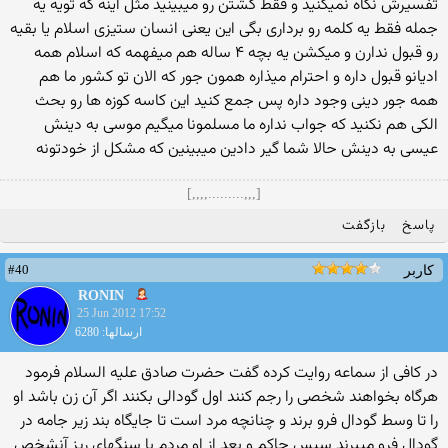
تفسیرش نگاه نمیکنید و فقط کشتن رو میبینید مثل اینه که تویه یه
جمله فقط یه کلمه رو برداری بگی این یعنی انسان ستیزی اسلام یا بقیه
رو قبول ندارن و میکشن یه بچه ۴ ساله هم میفهمه که اسلام همه
ادیانو قبول داره و احترام میذاره همون جور که الان تو کشور ما هم
همه جور دینی وجود داره پس جمع کنید این کاسه کوزه ها رو بحث
الکی هم نکنید که جواب نداره ما مسلمونا میگیم موسی به دینش
عیسی به دینش حالا شما گیر دادین میبینین که مشکل از خودتونه
[,,,.........,,,,]
پاسخ
بازگفت
#40
کاربر
RONIN
25 Jun 2012 17:52
ارسالها: 6280
در کافی از سماعه روایت کرده گفت حضرت صادق علیه السلام فرمود
هرگاه بخواهند شخصی را رجم کنند اول گودالی بکنند اگر آن زن باشد او
را تا وسط گودال فرو برند و چنانچه مرد است تا جایگاه بند زیر جامه در
گودال فرو میبرند سپس حاکم و بعد از او مردم با سنگهای ریز آنشخص