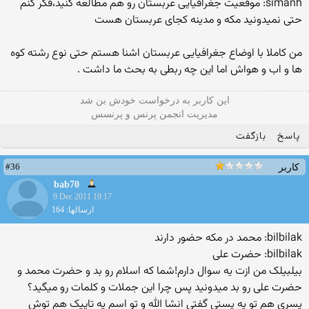
simanh: موقعیت جغرافیایی عربستان رو هم مطالعه کنید،فکر کنم
حتی نمیدونید مکه و مدینه کجای عربستان هست
من کاملا با اوضاع جغرافیایی عربستان اشنا هستم حتی نوع رشته کوه
ها و اب و هواش اما این چه ربطی به بحث ما داشت .
این كاربر به درخواست خودش بن شد
مدیریت انجمن پرنس و پرنسس
پاسخ
بازگفت
#36
کاربر
bab70
9 Dec 2011 19:17
ارسالها: 164
bilbilak: محمد در مکه حضور دارند
bilbilak: حضرت علی
بیلبیلک من ازت یه سوال دارم!شما که اسلام رو بد و حضرت محمد و
حضرت علی رو بد میدونید پس چرا این جملات و کلمات رو میگید؟
یسری هم تو یه پستی گفتی انشا الله و تو اسم یه تاپیک هم توش