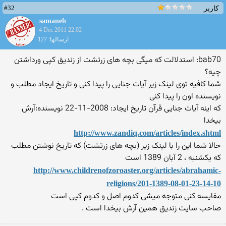
#32
کاربر
samaneh
4 Dec 2011 22:02
ارسالها: 127
bab70: استدلالت که میگی بچه های زرتشت از زندیق کپی ورداشتن
چیه؟
شما کافیه توی لینک زیر آیات جنایی را پیدا کنی و تاریخ ایجاد مطلب و
نویسنده اون را پیدا کنی
که اینه آیات جنایی قرآن تاریخ ایجاد: 2008-11-22 نویسنده:آرش
بیخدا
http://www.zandiq.com/articles/index.shtml
حالا شما این را با لینک زیر (بچه های زرتشت) که تاریخ نوشتن مطلب
که يكشنبه ، 2 آبان 1389 است
http://www.childrenofzoroaster.org/articles/abrahamic-
religions/201-1389-08-01-23-14-10
مقایسه کنی متوجه میشی کدوم اصل و کدوم کپی است
صاحب سایت زندیق همین آرش بیخدا است .