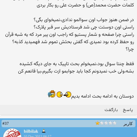
کلمات حضرت محمد(ص) و حضرت علی رو بکار بردی
در ضمن هنوز جواب اون سوالمو ندادی،نمیخوای بگی؟
راستی اون دوستت چی شد فرستادیش سر قبر پلارک؟
راستی چرا صفحه و شمار پستیو که راجب اون پیر مرد که یه شبه قرآن
رو حفظ کرده بود نمیدی که گفتی بحثش تموم شد فهمیدید کذبه؟
چرا؟
فقط چنتا سوال بود،نمیخوام بحث تاپیک به جای دیگه کشیده
بشه،ولی خب نمیدونم کجا باید جوابمو ازت بگیرم،بیا قانعم کن
دوستان به ادامه بحث ادامه بدیم
پاسخ
بازگفت
#37
کاربر
bilbilak
10 Dec 2011 06:17