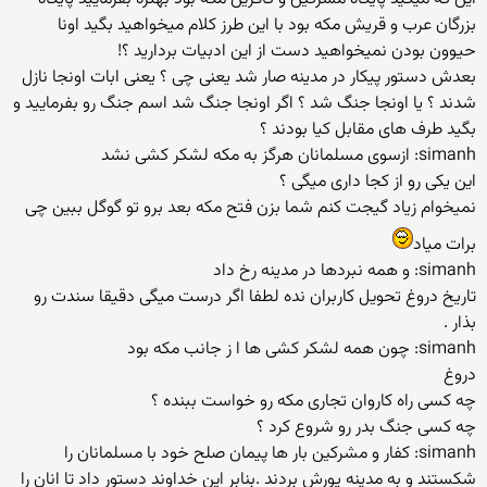
بزرگان عرب و قریش مکه بود با این طرز کلام میخواهید بگید اونا
حیوون بودن نمیخواهید دست از این ادبیات بردارید ؟!
بعدش دستور پیکار در مدینه صار شد یعنی چی ؟ یعنی ابات اونجا نازل
شدند ؟ یا اونجا جنگ شد ؟ اگر اونجا جنگ شد اسم جنگ رو بفرمایید و
بگید طرف های مقابل کیا بودند ؟
simanh: ازسوی مسلمانان هرگز به مکه لشکر کشی نشد
این یکی رو از کجا داری میگی ؟
نمیخوام زیاد گیجت کنم شما بزن فتح مکه بعد برو تو گوگل ببین چی
برات میاد
simanh: و همه نبردها در مدینه رخ داد
تاریخ دروغ تحویل کاربران نده لطفا اگر درست میگی دقیقا سندت رو
بذار .
simanh: چون همه لشکر کشی ها ا ز جانب مکه بود
دروغ
چه کسی راه کاروان تجاری مکه رو خواست ببنده ؟
چه کسی جنگ بدر رو شروع کرد ؟
simanh: کفار و مشرکین بار ها پیمان صلح خود با مسلمانان را
شکستند و به مدینه یورش بردند .بنابر این خداوند دستور داد تا انان را