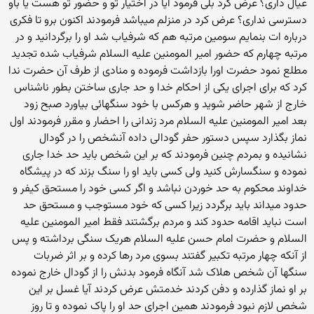
عیال داری؟ عرض کرد بلی فرمود آیا در اختیار تو و حضور تو هست یا باو
دسترسی نداری؟ عرض کرد در منزلم میباشد فرمودند اکنون برو تا فکری
درباره ات بنمایم سومین مرتبه هم که شرفیاب شد او را برگردانید و در
مرتبه چهارم که حضور امیر المومنین علیه السلام شرفیاب شده تجدید
مطلع نمود حضرت اورا بازداشت فرموده و منادی از طرف آن حضرت ندا
کرد که برای اجرای یکی از احکام خدا و حد جاری ساختن بطور ناشناس
خارج از شهر حاضر شوید و هرکس با خود سنگهائی بیاورد صبح زود
بعد امیر المومنین علیه السلام مرد زندانی را احضار و مقرر فرمودند اول
نماز بگذارد سپس دستور حفر گودالی داده آنشخص را در گودال
نشانیده و بمردم چنین فرمودند که بر این شخص باید حد خدا جاری
نموده و سنگسارش کنید ولی کسی باید او را سنگ بزند که در پیشگاه
خداوند محکوم به حد خوردن نباشد و اگر کسی خود را مستحق کیفر و
حدود میداند باید برگردد زیرا کسی که خود مستوجب و مستحق حد
است نباید اقامه حدود کند و مردم برگشتند فقط امیر المومنین علیه
السلام و حضرت امام حسن علیه السلام هریک سنگی برداشته و پس
از آنکه چهار مرتبه تکبیر گفتند بسوی مرد رها کرده و بر اثر ضربات
سنگها آن شخص هلاک شد آنگاه فرمود بدنش را از گودال خارج نموده
بر او نماز گذارده و دفن کردند خدمتش عرض کردند آیا غسل بر این
شخص لازم نبود فرمودند همین اجرای حد او را پاک نموده و تا روز