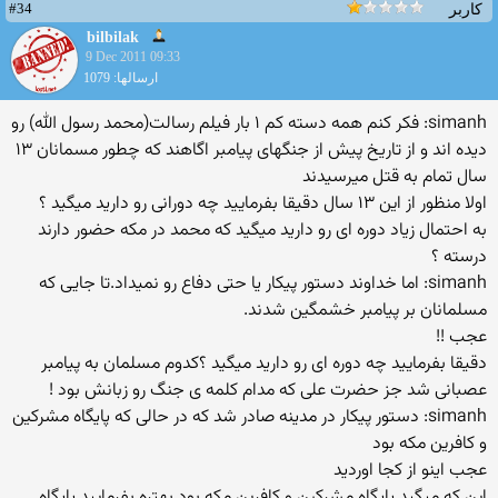
#34
کاربر
bilbilak
9 Dec 2011 09:33
ارسالها: 1079
simanh: فکر کنم همه دسته کم ۱ بار فیلم رسالت(محمد رسول الله) رو
دیده اند و از تاریخ پیش از جنگهای پیامبر اگاهند که چطور مسمانان ۱۳
سال تمام به قتل میرسیدند
اولا منظور از این ۱۳ سال دقیقا بفرمایید چه دورانی رو دارید میگید ؟
به احتمال زیاد دوره ای رو دارید میگید که محمد در مکه حضور دارند
درسته ؟
simanh: اما خداوند دستور پیکار یا حتی دفاع رو نمیداد.تا جایی که
مسلمانان بر پیامبر خشمگین شدند.
عجب !!
دقیقا بفرمایید چه دوره ای رو دارید میگید ؟کدوم مسلمان به پیامبر
عصبانی شد جز حضرت علی که مدام کلمه ی جنگ رو زبانش بود !
simanh: دستور پیکار در مدینه صادر شد که در حالی که پایگاه مشرکین
و کافرین مکه بود
عجب اینو از کجا اوردید
این که میگید پایگاه مشرکین و کافرین مکه بود بهتره بفرمایید پایگاه