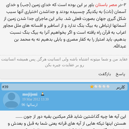
۲−در
مصر باستان
باور بر این بوده است که خدای زمین (جب) و خدای
آسمان (نات) به یکدیگر چسبیده بودند و جداشدن اختیاری آنها سبب
شکل گیری جهان بصورت فعلی شد. بنابر این ماجرای جدا شدن زمین از
آسمانها ارتباطی به بیگ بنگ ندارد و از اساطیر و افسانه های ملل مجاور
اعراب به قرآن راه یافته است و اگر بخواهیم آنرا به بیگ بنگ نسبت
بدهیم، باید امتیاز را به کفار مصری و بابلی بدهیم نه به محمد بن
عبدالله.
عقاید من و شما میتونه اشتباه باشه ولی انسانیت هرگز, پس همیشه انسانیتت
رو بر عقایدت چیره بکن
پاسخ
بازگفت
#39
کاربر
mojijoni
19 Mar 2012 13:39
ارسالها: 96
این آیه ها چیه گذاشتین شاید فکر میکنین بقیه دور از جون ......
هستن اینها تیکه هایی از آیه های قرانه یعنی شما به قبل و بعدش و