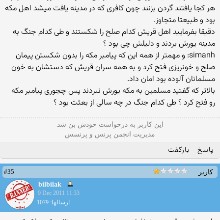
هر کجا یافتند گردن بزنند چون کافری که در مدینه یافت میشد اهل مکه
بود و طبیعتا متجاوز.
دقیقا بفرمایید اهل قریش کدام صلح را شکستند و طی کدام جنگ به
مدینه یورش بردند و دلیلش چی بود ؟
simanh: و مهمتر از همه این که پیامبر مکه را بدون شکستن پیمان
صلح و خونریزی فتح کرد و به همه سران قریش که دستشان به خون
مسلمانان آلوده بود امان داد.
بالاتر که گفتید مسلمین به مکه یورش نبردند پس چجوری پیامبر مکه
رو فتح کرد ؟ طی کدام جنگ در چه سالی از بعثت بود ؟
این كاربر به درخواست خودش بن شد
مدیریت انجمن پرنس و پرنسس
پاسخ
بازگفت
#35
کاربر
bilbilak
9 Dec 2011 11:33
ارسالها: 1079