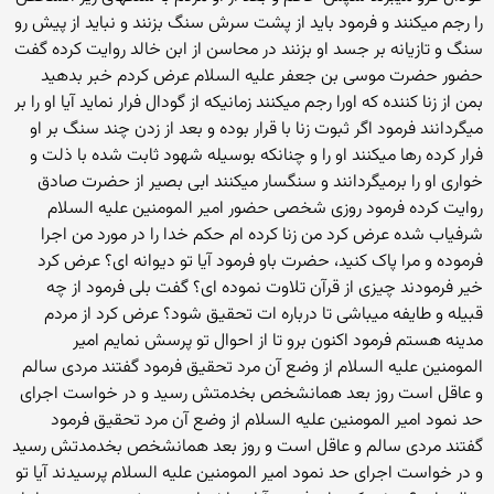
را رجم میکنند و فرمود باید از پشت سرش سنگ بزنند و نباید از پیش رو
سنگ و تازیانه بر جسد او بزنند در محاسن از ابن خالد روایت کرده گفت
حضور حضرت موسی بن جعفر علیه السلام عرض کردم خبر بدهید
بمن از زنا کننده که اورا رجم میکنند زمانیکه از گودال فرار نماید آیا او را بر
میگردانند فرمود اگر ثبوت زنا با قرار بوده و بعد از زدن چند سنگ بر او
فرار کرده رها میکنند او را و چنانکه بوسیله شهود ثابت شده با ذلت و
خواری او را برمیگردانند و سنگسار میکنند ابی بصیر از حضرت صادق
روایت کرده فرمود روزی شخصی حضور امیر المومنین علیه السلام
شرفیاب شده عرض کرد من زنا کرده ام حکم خدا را در مورد من اجرا
فرموده و مرا پاک کنید، حضرت باو فرمود آیا تو دیوانه ای؟ عرض کرد
خیر فرمودند چیزی از قرآن تلاوت نموده ای؟ گفت بلی فرمود از چه
قبیله و طایفه میباشی تا درباره ات تحقیق شود؟ عرض کرد از مردم
مدینه هستم فرمود اکنون برو تا از احوال تو پرسش نمایم امیر
المومنین علیه السلام از وضع آن مرد تحقیق فرمود گفتند مردی سالم
و عاقل است روز بعد همانشخص بخدمتش رسید و در خواست اجرای
حد نمود امیر المومنین علیه السلام از وضع آن مرد تحقیق فرمود
گفتند مردی سالم و عاقل است و روز بعد همانشخص بخدمدتش رسید
و در خواست اجرای حد نمود امیر المومنین علیه السلام پرسیدند آیا تو