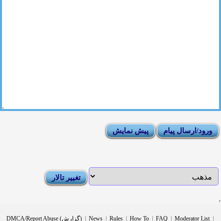
|
Moderator List
|
FAQ
|
How To
|
Rules
|
News
|
DMCA/Report Abuse (گزارش)