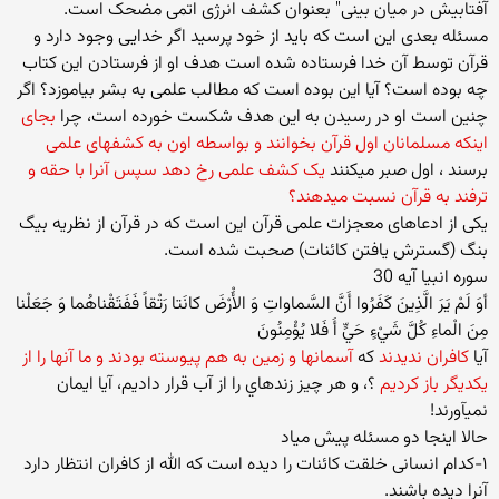
آفتابیش در میان بینی" بعنوان کشف انرژی اتمی مضحک است.
مسئله بعدی این است که باید از خود پرسید اگر خدایی وجود دارد و
قرآن توسط آن خدا فرستاده شده است هدف او از فرستادن این کتاب
چه بوده است؟ آیا این بوده است که مطالب علمی به بشر بیاموزد؟ اگر
چنین است او در رسیدن به این هدف شکست خورده است، چرا
بجای
اینکه مسلمانان اول قرآن بخوانند و بواسطه اون به کشفهای علمی
برسند ، اول صبر میکنند
یک کشف علمی رخ دهد سپس آنرا با حقه و
ترفند به قرآن نسبت میدهند؟
یکی از ادعاهای معجزات علمی قرآن این است که در قرآن از نظریه بیگ
بنگ (گسترش یافتن کائنات) صحبت شده است.
سوره انبیا آیه 30
أوَ لَمْ يَرَ الَّذِينَ كَفَرُوا أَنَّ السَّماواتِ وَ الأَْرْضَ كانَتا رَتْقاً فَفَتَقْناهُما وَ جَعَلْنا
مِنَ الْماءِ كُلَّ شَيْ‏ءٍ حَيٍّ أَ فَلا يُؤْمِنُونَ
آيا
كافران نديدند
كه
آسمانها و زمين به هم پيوسته بودند و ما آنها را از
يكديگر باز كرديم
؟، و هر چيز زنده‏اي را از آب قرار داديم، آيا ايمان
نمي‏آورند!
حالا اینجا دو مسئله پیش میاد
۱−کدام انسانی خلقت کائنات را دیده است که الله از کافران انتظار دارد
آنرا دیده باشند.