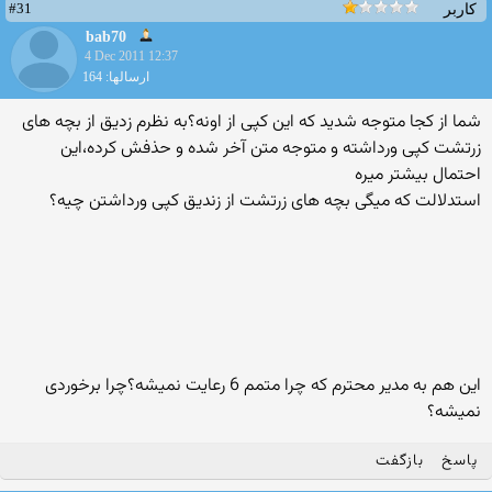
#31
کاربر
bab70
4 Dec 2011 12:37
ارسالها: 164
شما از کجا متوجه شدید که این کپی از اونه؟به نظرم زدیق از بچه های
زرتشت کپی ورداشته و متوجه متن آخر شده و حذفش کرده،این
احتمال بیشتر میره
استدلالت که میگی بچه های زرتشت از زندیق کپی ورداشتن چیه؟
این هم به مدیر محترم که چرا متمم 6 رعایت نمیشه؟چرا برخوردی
نمیشه؟
پاسخ
بازگفت