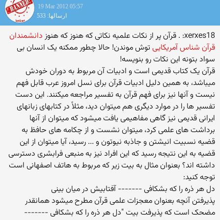
19 Mar 2012 05:57
ارسالها: 533
xerxes18: . قرآن پر از نکات علمیه نکاتی که هنوز که هنوز
دانشمندان
قرآن شناس آمریکایی
توش موندن! حالا چطور ممکنه یک انسان بی
سواد بتونه این نکات رو بنویسه!
قرآن یک کتاب قدیمی است و ادبیات آن مربوط به دوران خودش
میباشد، به همین دلیل ادبیات قرآن برای نسل امروز عرب قابل فهم
نیست و آنها نیز برای فهم قرآن به تفسیر مراجعه میکنند. این دست
تفسیر ها را در موارد دیگری هم میتوان دید، مثلاً در کتابهای زبانهای
ایرانی قدیمی نیز گاهی مفاهیمی یافت میشود که میتوان از آنها
برداشت های علمی کرد، میتوان نشست و از چکامه های حافظ به
قضیه نسبیت انیشتن و جاذبه نیوتون و ... رسید، آیا میتوان از این
قضیه به این نتیجه رسید که این افراد نیز به منبعی فرابشری دسترسی
داشته اند؟ بعنوان مثال به بیت زیر که مربوط به هاتف اصفهانی است
توجه کنید:
دل هر ذره را که بشکافی ------- آفتابیش در میان بینی
پذیرفتن آنچه بعنوان معجزات علمی قرآن مطرح میشود همانقدر
مضحک است که پذیرفت بیت "دل هر ذره را که بشکافی -------