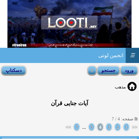
☰
انجمن لوتی
مذهب
آیات جنایی قرآن
صفحه: 4 / 7
>>
7
...
5
4
3
2
1
<<