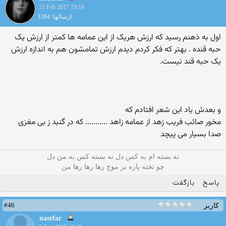
22 Feb 2017 19:16
ارسالها: 1264
اول به ذهنم رسید که ارزش هریک از این عمامه ها کمتر از ارزش یک
حبه قنده . بهتر که فکر کردم دیدم ارزش تمامشون هم به اندازه ارزش
یک حبه قند نیست.
و بعدش یاد این شعر افتادم که
مخور صائب فریب زهد از عمامه زاهد ........... که در گنبد ز بی مغزی
صدا بسیار می پیچد
نه بسته ام به کس دل نه بسته کس به من دل
چو تخته پاره بر موج رها رها رها من
پاسخ
بازگفت
#46
کاربر
nasrfar