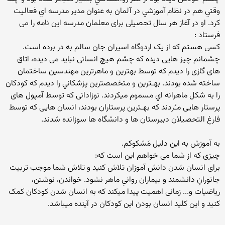
وقتي هم در نظام آموزشي در آلمان به عنوان مدير مدرسه اي فعاليت
كرد. او در آغاز هر سال تحصیلی برای معلمان مدرسه این نامه را می
فرستاد :
کسی هستم که از یک اردوگاه اسیران جان سالم به در برده است.
چشمانم چیز هایی دیده که چشم هیچ انسانی نباید می دیده، اتاق
های گازی را ديدم كه توسط بهترين و ماهرترين مهندسين ساختمان
ساخته شده بودند. بهـترين و متخصصترين پزشكاني را ديدم كه كودكان
را به شكل ماهرانه اي مسموم ميكردند. نوزادانی که توسط آمپول های
پرستار هایی مـُردند که بهـترين پرستاران بودند، انسان هایی که توسط
فارغ التحصیلان دبیرستان ها و دانشگاه ها سوزانده شدند.
به آموزش به این دلیل مَشکوکم.
چیزی که از شما می خواهم این است که:
برای انسان شدن دانش آموزان تلاش کنید و تلاش شما موجب تربیت
جانورانِ دانشمند و بیماران روانیِ ماهر نشود. خواندن، نوشتن،
ریاضیات و... زمانی اهمیت پیدا میکند که به انسان شدن کودکان کمک
کنيد و اين كليد انسان بودن اين كودكان در آينده ميباشد.