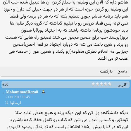
هاشو داره که الان این وظیفه به مبلغ کردن ان ها تبدیل شده خب الان
این وظیفه رو گردن حوزه است که از هر دو جهت خیلی کم دارن و حوزه
هم باید برنامه هاشو جوری تنظیم بکنه که به هر دو برسه ولی قطعا
نمی تونه پس فعلا دروس رو با تبلیغ گذاشته که گروه دیگر طلبه ها
باید خودشون برنامه داشته باشند که به اجتهاد پویا(یا همون
بروز)برسند خب برای همین مجبور می شند تعبدی راه هایی که هست
رو برند و هین باعث می شه که دوباره اجتهاد در فقه اخص(همین
چیزایی مه اسلام نظرش معلومه)رو بکنند و همین طور از جامعه هی
عقب تر می افتند
پاسخ
بازگفت
#50
کاربر
MohammadReza0
2 Oct 2017 19:45
ارسالها: 12
دیگه دانشگاهو ول کن که اون دیگه پرته و هیچ هدفی نداره مثلا
کونکور رو کسایی قبول می شن که کتاب رو کامل حفظ کرده باشن با
این که در کتابا بیش از۸۵٪ اطلاعاتی است که تو زندگی روزمره کاربردی