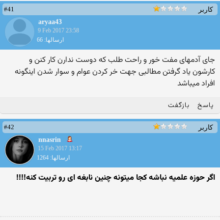
#41
کاربر
aryaa43
9 Feb 2017 23:58
ارسالها: 66
جای آدمهای مفت خور و راحت طلب که دوست ندارن کار کنن و
کارشون یاد گرفتن مطالبی جهت خر کردن عوام و سوار شدن اینگونه
افراد میباشد
پاسخ
بازگفت
#42
کاربر
nnasrin
15 Feb 2017 13:17
ارسالها: 1264
اگر حوزه علمیه نباشه کجا میتونه چنین نابغه ای رو تربیت کنه!!!!