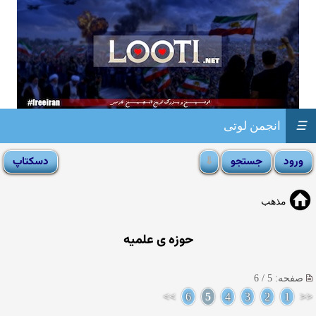
☰
انجمن لوتی
مذهب
حوزه ی علمیه
صفحه: 5 / 6
>>
6
5
4
3
2
1
<<