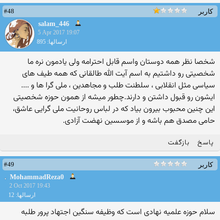
#48
کاربر
salam_446
5 Apr 2017 19:07
ارسالها: 895
شخصا نظر همه دوستان واسم قابل احترامه ولی یادمون نره ما
شخصیتی رو داشتیم به اسم آیت الله طالقانی که همه طیف های
سیاسی مثل انقلابی ، سلطنت طلب و مجاهدین ، ملی گرا ها و ....
ایشون رو قبول داشتن و دارند.چطور میشه از همون حوزه شخصیتی
این چنین محبوب بیرون بیاد که در لباس روحانیت ملی گرایی عاشق،
حامی مصدق هم باشه و از موسسین نهضت آزادی.
پاسخ
بازگفت
#49
کاربر
MohammadReza0
2 Oct 2017 19:43
ارسالها: 12
سلام حوزه علمیه نهادی است که وظیفه سنگین اجتهاد پرور طلبه