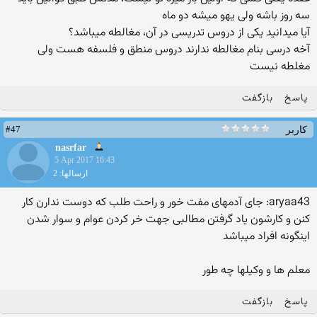
سه روز باشه ولی یهو میشه دو ماه
آیا میدانید یكی از دروس تدریسی در آن، مغالطه میباشد؟
آخه درسی بنام مغالطه ندارند دروس منطق و فلسفه هست ولی
مغلطه نیست
پاسخ
بازگفت
#47
کاربر
nasrfar
5 Apr 2017 16:43
ارسالها: 2
aryaa43: جای آدمهای مفت خور و راحت طلب که دوست ندارن کار
کنن و کارشون یاد گرفتن مطالبی جهت خر کردن عوام و سوار شدن
اینگونه افراد میباشد
معلم ها و وکیلها چه طور
پاسخ
بازگفت