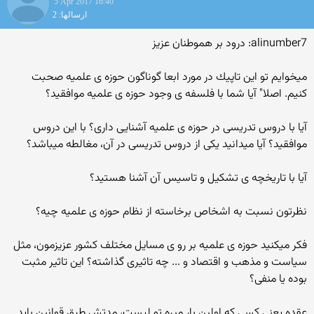
5 Apr 2017 16:40
ارسالها: 2
alinumber7: درود بر هموطنان عزیز
میخوایم تو این تاپیك در مورد ابعا گوناگون حوزه ی علمیه صحبت
كنیم. اصلا" آیا شما با فلسفه ی وجود حوزه ی علمیه موافقید؟
آیا با دروس تدریسی در حوزه ی علمیه آشنایی داری؟ با این دروس
موافقید؟ آیا میدانید یكی از دروس تدریسی در آن، مغالطه میباشد؟
آیا با تاریخچه ی تشكیل و تاسیس آن آشنا هستید؟
نظرتون نسبت به اشخاص برخاسته از نظام حوزه ی علمیه چیه؟
فكر میكنید حوزه ی علمیه بر رو ی مسایل مختلف كشور عزیزمون، مثل
سیاست و مذهب و اقتصاد و ... چه تاثیری گذاشته؟ این تاثیر مثبت
بوده یا منفی؟
عقده یعنی کسی که اولین بار میره تو لیست، مدتش طبق قوانین باید