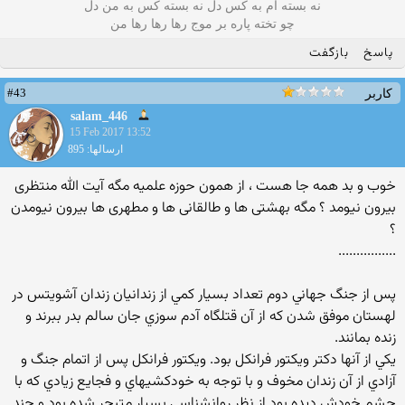
نه بسته ام به کس دل نه بسته کس به من دل
چو تخته پاره بر موج رها رها رها من
پاسخ
بازگفت
#43
کاربر
salam_446
15 Feb 2017 13:52
ارسالها: 895
خوب و بد همه جا هست ، از همون حوزه علمیه مگه آیت الله منتظری
بیرون نیومد ؟ مگه بهشتی ها و طالقانی ها و مطهری ها بیرون نیومدن
؟
................
پس از جنگ جهاني دوم تعداد بسيار كمي از زندانيان زندان آشويتس در
لهستان موفق شدن كه از آن قتلگاه آدم سوزي جان سالم بدر ببرند و
زنده بمانند.
يكي از آنها دكتر ويكتور فرانكل بود. ويكتور فرانكل پس از اتمام جنگ و
آزادي از آن زندان مخوف و با توجه به خودكشيهاي و فجايع زيادي كه با
چشم خودش ديده بود از نظر روانشناسي بسيار متبحر شده بود و چند