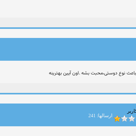
 باعث نوع دوستی،محبت بشه .اون آیین بهترینه
اربر
ارسالها: 241