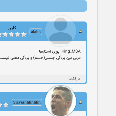
کاربر
alaho
King_MSA: پورن استارها
فرقی بین بردگی جنسی(جسم) و بردگی ذهنی نیست ز
بازگفت
Siavashhhhhhh