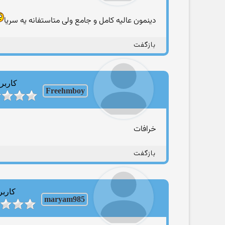
دینمون عالیه کامل و جامع ولی متاستفانه یه سریا
بازگفت
کاربر
Freehmboy
خرافات
بازگفت
کاربر
maryam985