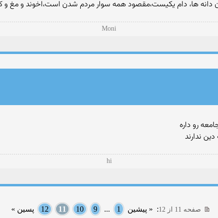
ن دانه ها، دام یکیست،مقصود همه سوار مردم شدن است،اخوند و مغ و
Moni
معه رو داره
دین ندارند
hi
:
« پیشین
1
...
9
10
11
12
پسین »
صفحه 11 از 12