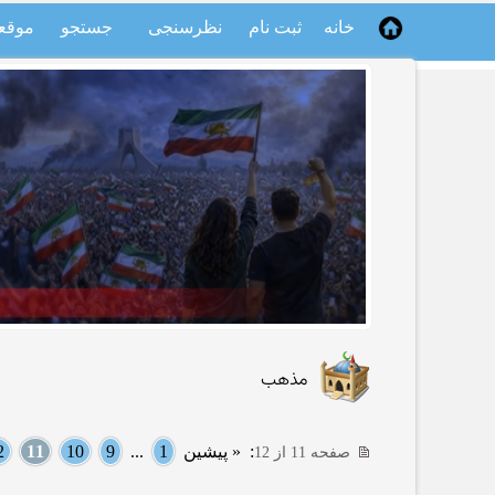
خانه
ثبت نام
نظرسنجی
جستجو
موقع
مذهب
:
« پیشین
1
...
9
10
11
2
صفحه 11 از 12