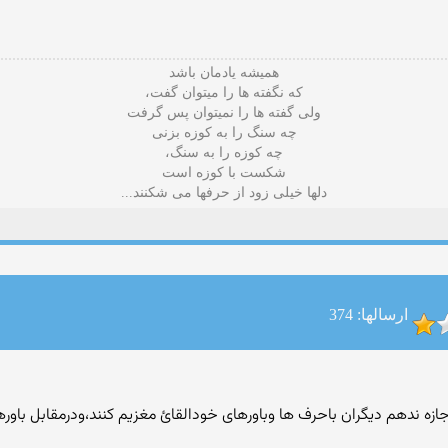
هميشه يادمان باشد
که نگفته ها را ميتوان گفت،
ولی گفته ها را نميتوان پس گرفت
چه سنگ را به کوزه بزنی
چه کوزه را به سنگ،
شکست با کوزه است
دلها خیلی زود از حرفها می شکنند...
ارسالها: 374
ه ندهم دیگران باحرف ها وباورهای خودالقائ مغزیم کنند،ودرمقابل باور