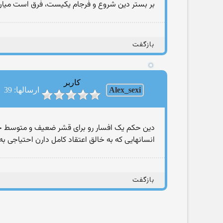
بر بستر دین شروع و فرجام یکیست، فرق است میا
بازگفت
کاربر
Alex_sexi
ارسالها: 39
دین حکم یک افسار رو برای قشر ضعیف و متوسط جا
انسانهایی که به خالق اعتقاد کامل دارن احتیاجی به 
بازگفت