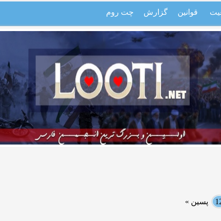
یت
قوانین
گزارش
چت روم
1
پسین »