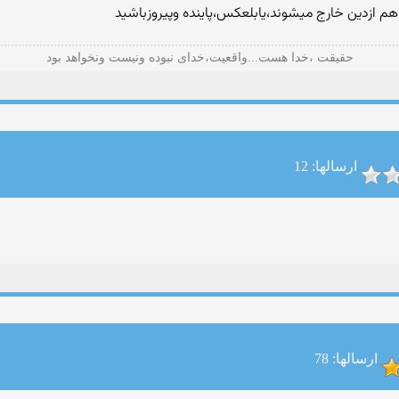
هم ازدین خارج میشوند،یابلعکس،پاینده وپیروزباشید
حقیقت ،خدا هست...واقعیت،خدای نبوده ونیست ونخواهد بود
ارسالها: 12
ارسالها: 78