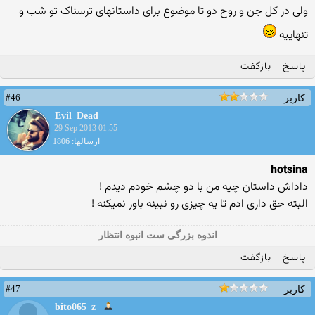
ولی در کل جن و روح دو تا موضوع برای داستانهای ترسناک تو شب و
تنهاییه
پاسخ
بازگفت
#46
کاربر
Evil_Dead
29 Sep 2013 01:55
ارسالها: 1806
hotsina
داداش داستان چیه من با دو چشم خودم دیدم !
البته حق داری ادم تا یه چیزی رو نبینه باور نمیکنه !
اندوه بزرگی ست انبوه انتظار
پاسخ
بازگفت
#47
کاربر
bito065_z