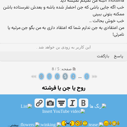
hotsina: البته من نمیگم نمیشه دید
خب اگه جایی باشی که جن احضار شده باشه و بعدش نفرستاده باشن
ممکنه بتونی ببینی
خب خوش بحالت ..
من اعتقادی به جن ندارم شما که اعتقاد داری به من بگو جن مرئیه یا
نامرئی!
این کاربر به زودی بن خواهد شد .
پاسخ
بازگفت
صفحه: 5 / 8
>>
8
7
6
5
4
...
1
<<
روح یا جن یا فرشته
بیشتر...