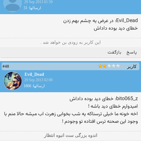
29 Sep 2013 01:59
ارسالها: 51
Evil_Dead: در عرض یه چشم بهم زدن
خطای دید بوده داداش
این کاربر به زودی بن خواهد شد .
پاسخ
بازگفت
#48
کاربر
Evil_Dead
29 Sep 2013 02:00
ارسالها: 1806
bito065_z: خطای دید بوده داداش
امیدوارم خطای دید باشه !
اخه خونه ما خیلی ترسناکه یه شب بخوابی زهرت اب میشه حالا منم با
وجود این صحنه ترس افتاده تو وجودم !
اندوه بزرگی ست انبوه انتظار