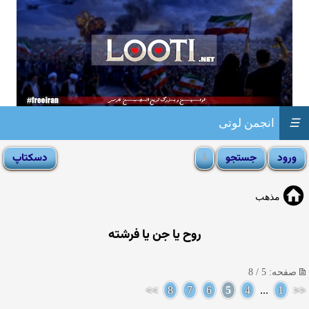
☰
انجمن لوتی
مذهب
روح یا جن یا فرشته
صفحه: 5 / 8
>>
8
7
6
5
4
...
1
<<