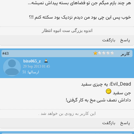
هر چند بازم میگم جن تو فضاهای بسته پیداش نمیشه...
خوب پس این چی بود من دیدم نزدیک بود سکته کنم !!؟
اندوه بزرگی ست انبوه انتظار
پاسخ
بازگفت
#43
کاربر
bito065_z
29 Sep 2013 01:45
ارسالها: 51
Evil_Dead: یه چیزی سفید
جن سفید
داداش نصف شبی مخ به کار گرفتی!
این کاربر به زودی بن خواهد شد .
پاسخ
بازگفت