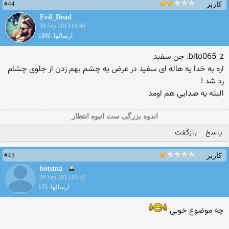
#44
کاربر
Evil_Dead
29 Sep 2013 01:46
ارسالها: 1806
bito065_z: جن سفید
اره به خدا یه هاله ای سفید در عرض یه چشم بهم زدن از جلوی چشام
رد شد !
البته یه صدایی هم اومد
اندوه بزرگی ست انبوه انتظار
پاسخ
بازگفت
#45
کاربر
hotsina
29 Sep 2013 01:52
ارسالها: 175
چه موضوع خوبی