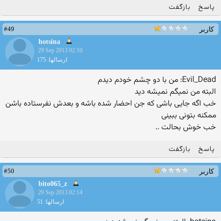
پاسخ
بازگفت
#49
کاربر
hotsina
29 Sep 2013 02:10
ارسالها: 175
Evil_Dead: من با دو چشم خودم دیدم
البته من نمیگم نمیشه دید
خب اگه جایی باشی که جن احضار شده باشه و بعدش نفرستاده باشن
ممکنه بتونی ببینی
خب خوش بحالت ..
پاسخ
بازگفت
#50
کاربر
bito065_z
29 Sep 2013 02:14
ارسالها: 51