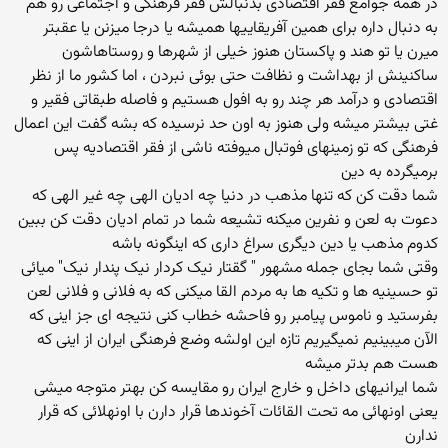
در همه جوامع فقر اقتصادی بدنبالش فقر فرهنگی و اجتماعی رو هم
به دنبال داره برای همین آفریقاییها همیشه یا درجا میزنن یا عقبتر
میرن یا تو هند و پاکستان هنوز خیلی از شهرها و روستاهاشون
ساکنینش از بهداشت و نظافت حتی بوئی نبردن ، اما کشور ما از نظر
اقتصادی و درآمد هر چند رو به افول هستیم و فاصله طبقاتی فقیر و
غتی بیشتر میشه ولی هنوز به اون حد نرسیده که بشه گفت این اعمال
فرهنگی که تو زمینهای فوتبال میوفته ناشی از فقر اقتصادیه پس
برمیگرده به دین
شما دقت کن که تنها مذهب در دنیا چه ادیان الهی چه غیر الهی که
دعوت به لعن و نفرین میکنه تشیعه شما در تمام ادیان دقت کن ببین
کدوم مذهب یا دین دیگری سراغ داری که اینگونه باشه
وقتی شما بجای جمله مشهور " گقتار نیک کردار نیک پندار نیک" میائی
تو حسینیه ها و تکیه ها به مردم القا میکنی که به فلانی و فلانی لعن
بفرستید و ناموس پیامبر رو فاحشه خطاب کنی نتیجه ای جز اینی که
الآن میبینیم نمیگیریم تازه این اولشه وضع فرهنگی ایران از اینی که
هست هم بدتر میشه
شما ایرانیهای داخل و خارج ایران رو مقایسه کن بهتر متوجه میشی
یعنی اونهائی مه تحت القائات آخوندها قرار دارن با اونهلائی که قرار
ندارن