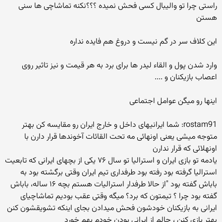
راستی چرا تو والیبال کسی فحش نمیده ؟؟؟نکنه تماشاچی ها سنی
هستن
این کلاف سر در گم نیست و دروغ هم فایده نداره
وارد شدن پول و القاء لیدر ها برای برد به هر قیمت و نیز تاثیر روی
اعصاب بازیکنان و ....
اینها رو میگن عوامل اجتماعی
rostam91: شما ایرانیهای داخل و خارج ایران رو مقایسه کن بهتر
متوجه میشی یعنی اونهائی مه تحت القائات آخوندها قرار دارن با
اونهلائی که قرار ندارن
یادمه تو بازی ایران و استرالیا تو سال ۷۶ یکی از بچهای ایرانی که تابعیت
استرالیا گرفته بود رفته بود طرفداری تیم ایران وقتی برگشته بود به
باباش گفته بود "از حالا طرفدار استرالیات هستم بچه ۱۶ ساله، باباش
گفته بود چرا ؟ تیمتون که برد؟ میگه وقتی عقب بودیم تماشاچیای
ایرانی به بازیکنان خودشون فحش میدادن بجای اینکه تشویقشون کنن
بهتر بازی کنن ، حالم از ایرانی بودن خودم بهم خورد