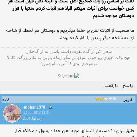
لعت بر اساس روایات صحیح اهل سنت و البته نص قران است هر
کس خواست براش اثبات میکنم قبلا هم اثبات کردم منتها با فرار
دوستان مواجه شدیم
ما صحبت از اثبات لعن بر خلفا میکردیم و دوستان هر لحظه از شاخه
ای به شاخه دیگر پریدن را اغاز کرده بودند
سعی کن از گناه نفرت داشته باشی نه از گناهکار.
هیچ وقت چیزی رو خوب نمیفهمی مگر اینکه بتونی به مادربزرگت کاملا
توضیحش بدی ! "آلبرت انیشتین"
پاسخ
بازگفت
#30
کاربر
mohan1978
22 Jul 2013 11:31
ارسالها: 2554
طبق قران ۲۱ دسته از انسانها مورد لعن خدا و رسول و ملائکه قرار