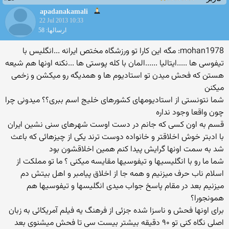
apadanakamali
22 Jul 2013 10:33
ارسالها: 58
mohan1978: مگه این کارا تو ورزشگاه مختص ایرانه ...انگلیس با
تیفوسی ها .....ایتالیا ......المان با کله پوستی ها ...نکنه اونها هم شیعه
هستن که فحش میدن تو استادیوم ها و همدیگه رو میکشن و زخمی
میکنن
شما نتونستی از استادیومهای کشورهای خلیج اسم ببری؟؟ میدونی چرا
چون واقعا وجود نداره
قسم به اون کسی که جانم در دست اوست شهرهای سنی نشین ایران
با ادبتر خوش اخلاقتر و خانواده دوست ترند یکی از چیزهائی که باعث
شد به سمت اونها گرایش پیدا کنم همین اخلاقشون بود
شما ما رو با انگلیسیها و تیفوسیها مقایسه میکنی ؟ ما تو مملکت از
اسلام ناب حرف میزنیم و همه جا از اخلاق پیامبر و اهل بیتش دم
میزنیم بعد در مقام پاسخ جواب میدی انگلیسها و تیفوسیها هم
همونجورا؟
برای اونها فحش و ناسزا شده جزئی از فرهنگ یه فیلم آمریکائی به زبان
اصلی نگاه کنی تو ۹۰ دقیقه بیشتر بیست سی تا فحش میشنوی بعد