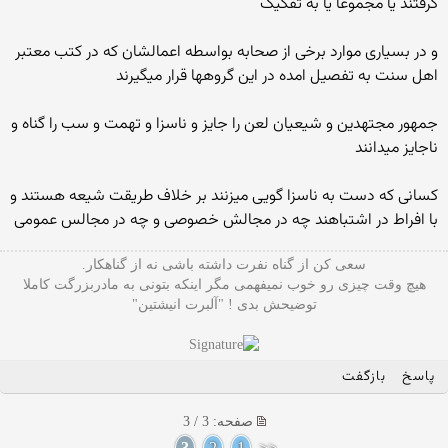
گرفتند یا مجموعا یا به تفکیک
و در بسیاری موارد برخی از صحابه بواسطه اعمالشان که در کتب معتبر
اهل سنت به تفصیل امده در این گروهها قرار میگیرند
جمهور مجتهدین و شیعیان لعن را جایز و ناسزا و تهمت و سب را گناه و
ناجایز میدانند
کسانی که دست به ناسزا گویی میزنند بر خلاف طریقت شیعه هستند و
با افراط در اشتباهند چه در مجالش خصوصی و چه در مجالس عمومی
سعی کن از گناه نفرت داشته باشی نه از گناهکار.
هیچ وقت چیزی رو خوب نمیفهمی مگر اینکه بتونی به مادربزرگت کاملا
توضیحش بدی ! "آلبرت انیشتین"
پاسخ
بازگفت
صفحه: 3 / 3
3
2
1
<<