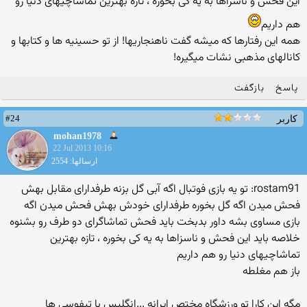
این فحش و ناسزاها به یه کی بخوره ، تازه بهترین تماشاچیهای دنیا رو
هم داریم
همه این رفتارها که میشه گفت ناهنجاریها! از تو حسینیه ها و کتابها و
کانالهای مذهبی نشات میگیره!
پاسخ
بازگفت
#24
کاربر
mohan1978
22 Jul 2013 10:16
ارسالها: 2554
rostam91: تو یه بازی فوتبال اگه آبی گل بزنه طرفدارای مقابل بهش
فحش میدن اگه گل بخوره طرفدارای خودش بهش فحش میدن اگه
بازی مساوی بشه داور بدبخت باید فحش تماشاگرای دو طرف رو بشنوه
خلاصه باید این فحش و ناسزاها به یه کی بخوره ، تازه بهترین
تماشاچیهای دنیا رو هم داریم
باز هم مغلطه
مگه این کارا تو ورزشگاه مختص ایرانه ...انگلیس با تیفوسی ها