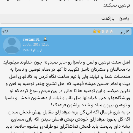
توهین نمیکنند
پاسخ
بازگفت
#23
کاربر
rostam91
20 Jun 2013 12:20
ارسالها: 1509
اهل سنت توهین و لعن و ناسزا رو جایز نمیدونه چون خداوند میفرماید
به مخالفان و مشرکان ناسزا نگویید تا آنها در مقام توهین و ناسزا به
مقدسات شما بر نیایند ولی با نیم ساعت نگاه کردن به کانالهای اهل
بیت و امام حسین میشه فهمید که اهل تشیع چقدر توصیه به لعن و
نفرین میکنند و این توصیه ها تا جائی در بین مردم رسوخ کرده که تو
ورزشگاهها و حتی خیابونها مثل نقل و نبات از دهنشون فحش و ناسزا
و توهین بیرون میاد و شده براشون فرهنگ !
تو یه بازی فوتبال اگه آبی گل بزنه طرفدارای مقابل بهش فحش میدن
اگه گل بخوره طرفدارای خودش بهش فحش میدن اگه بازی مساوی
بشه داور بدبخت باید فحش تماشاگرای دو طرف رو بشنوه خلاصه باید