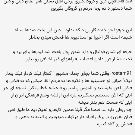
لابد قاچاقچی گری و گروگانگیری برخی اهل تسنن هم اتفاق دینی و دین
شما دستور داده بچه مردم رو گروگان بگیرین
این حرفها جز خنده کارایی دیگه نداره ...دین این ملت صدها ساله
شیعه است اگر اخیرا تو استادیوم ها فحش میدن بخاطر
حرفه ای شدن فوتبال و وارد شدن پول باعث شد لیدرها برای برد و
تحت فشار قرار دادن اعصاب به راههای غیر اخلاقی رو بیارن
rostam91: وقتی شما بجای جمله مشهور " گقتار نیک کردار نیک پندار
نیک" میائی تو حسینیه ها و تکیه ها به مردم القا میکنی که به فلانی و
فلانی لعن بفرستید و ناموس پیامبر رو فاحشه خطاب کنی نتیجه ای جز
اینی که الآن میبینیم نمیگیریم تازه این اولشه وضع فرهنگی ایران از
اینی که هست هم بدتر میشه
چه ربطی داره .....ضمنا مگر قبلا همین کارهارو نمیکردیم ما طبق نص
قران لعن رو بر برخی افراد دارای ثواب میدونیم و البته بد دهنی و
فحش رو گناه کبیره