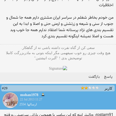
اخلاقیات
من خودم بخاطر شغلم در سراسر ایران مشتری دارم همه جا شمال و
جنوب از سنی و شیعه و زرتشتی و ارمنی حتی و اصلا و ابدا به این
تقسیم بندی های نژاد پرستانه شما اعتقاد ندارم همه جا خوب وبد
هست و اصلا نمیشه اینگونه تقسیم بندی کرد
سعی کن از گناه نفرت داشته باشی نه از گناهکار.
هیچ وقت چیزی رو خوب نمیفهمی مگر اینکه بتونی به مادربزرگت کاملا
توضیحش بدی ! "آلبرت انیشتین"
پاسخ
بازگفت
#29
کاربر
mohan1978
22 Jul 2013 11:27
ارسالها: 2554
rostam91: جالبتر اینه که این پیامبر با همچین یارانی سرزمینی رو فتح