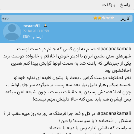
پاسخ
بازگفت
#26
کاربر
rostam91
22 Jul 2013 10:59
ارسالها: 1509
apadanakamali: قسم به اون کسی که جانم در دست اوست
شهرهای سنی نشین ایران با ادبتر خوش اخلاقتر و خانواده دوست ترند
یکی از چیزهائی که باعث شد به سمت اونها گرایش پیدا کنم همین
اخلاقشون بود
نظر لطفتونه دوست گرامی ، بحث با ایشون فایده ای نداره خودتو
خسته میکنی هزار دلیل بیار بعد سه پست بر میگرده سر جای اولش ،
چون اصلا قصدش رسیدن به حقیقت نیست ، چون شیعه لعن میکنه
پس ایشون هم باید لعن کنه حالا دلیلش مهم نیست!
apadanakamali: در کل واقعا چرا فرهنگ ما روز به روز میره عقب تر ؟
مشکل از اقتصاده ؟ یا سیاست؟ یا دین؟
سیاست که نقشی نداره پس یا دینه یا اقتصاد