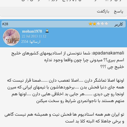
پاسخ
بازگفت
#28
کاربر
mohan1978
22 Jul 2013 11:12
ارسالها: 2554
apadanakamali: شما نتونستی از استادیومهای کشورهای خلیج
اسم ببری؟؟ میدونی چرا چون واقعا وجود نداره
خلیج چی ؟؟؟
اونها اصلا تماشگر دارن ....اصلا تعصب دارن ......ضمنا قرار نیست که
همه جای دنیا فحش بدن ....برخوردهاشون با تیمهای ایرانی که میرن
اونجا رو چی دیدی .......هر جایی بد اخلاقی هایی دارن ....اونها هم
متهم هستند با ناجوانمردی شرایط رو سخت میکنن
تو ایران هم همه استادیوم ها فحش نیت و همیشه هم نیست گاهی
و برخی جاهلا که البته کلا بد است