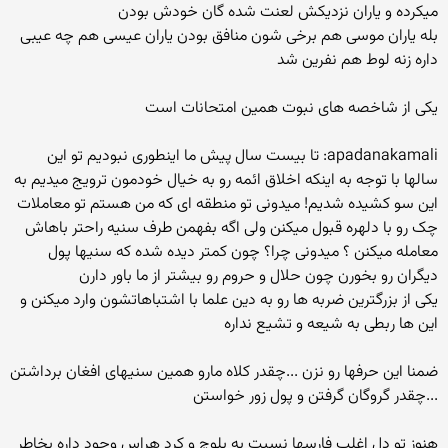
میکرده و یاران نزدیکش لعنت شده گان خودش بودن
بله یاران موسی هم برخی شون منافق بودن یاران عیسی هم چه عیبی
داره زنه لوط هم نفرین شد
یکی از شاخصه های نبوت همین امتحانات است
apadanakamali: تا بیست سال پیش ما اینطوری نبودیم تو این
سالها با توجه به اینکه اخلاق ائمه رو به خیال خودمون ترویج میدیم به
این سو کشیده شدیم! میدونی تو منطقه ای که من هستم تو معاملات
چک رو با دلهره قبول میکنن ولی اگه بفهمن طرف سنیه راحتر باهاش
معامله میکنن ؟ میدونی چرا؟ چون کمتر دیده شده که سنیها پول
دیگران رو بخورن چون حلال و حروم رو بیشتر از ما باور دارن
یکی از بزرگترین ضربه ها رو به دین علما با اشتباهاتشون وارد میکنن و
این ها ربطی به شیعه و تشیع نداره
ضمنا این حرفها رو نزن ...چقدر کلاه مارو همین سنیهای افغان برداشتن
...چقدر گروگان گرفتن و پول زور خواستن
هنوز تو دل اغلب فارسها نسبت به بلوچ و کرد هراس وجود داره بخاطر