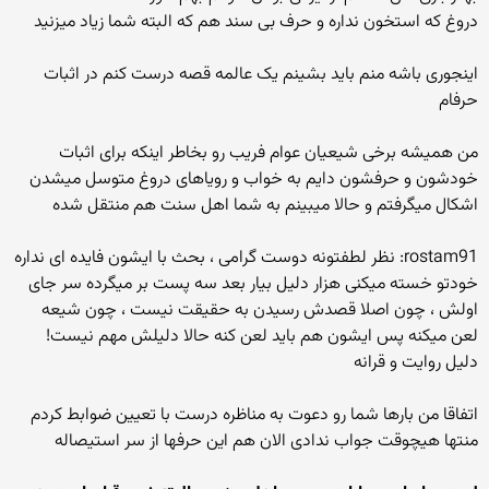
دروغ که استخون نداره و حرف بی سند هم که البته شما زیاد میزنید
اینجوری باشه منم باید بشینم یک عالمه قصه درست کنم در اثبات
حرفام
من همیشه برخی شیعیان عوام فریب رو بخاطر اینکه برای اثبات
خودشون و حرفشون دایم به خواب و رویاهای دروغ متوسل میشدن
اشکال میگرفتم و حالا میبینم به شما اهل سنت هم منتقل شده
rostam91: نظر لطفتونه دوست گرامی ، بحث با ایشون فایده ای نداره
خودتو خسته میکنی هزار دلیل بیار بعد سه پست بر میگرده سر جای
اولش ، چون اصلا قصدش رسیدن به حقیقت نیست ، چون شیعه
لعن میکنه پس ایشون هم باید لعن کنه حالا دلیلش مهم نیست!
دلیل روایت و قرانه
اتفاقا من بارها شما رو دعوت به مناظره درست با تعیین ضوابط کردم
منتها هیچوقت جواب ندادی الان هم این حرفها از سر استیصاله