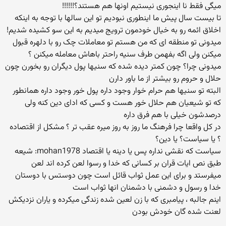
میگی فقط نا اینجوری نیستیم اونها هم هستند؟!!!!!!
تا بیست سال پیش ما اینطوری نبودیم تو این سالها با توجه به اینکه
اخلاق ائمه رو به خیال خودمون ترویج میدیم به این سو کشیده شدیم!
میدونی تو منطقه ای که من هستم تو معاملات چک رو با دلهره قبول
میکنن ولی اگه بفهمن طرف سنیه راحتر باهاش معامله میکنن ؟
میدونی چرا؟ چون کمتر دیده شده که سنیها پول دیگران رو بخورن چون
حلال و حروم رو بیشتر از ما باور دارن
البته تو سنیها هم حرام خوار وجود داره پول خور وجود داره همانطور
که تو شیعیان هم حلال خور هست و کسی که ادای دین کنه ولی
درصدشون خیلی با هم فرق داره
در کل واقعا چرا فرهنگ ما روز به روز میره عقب تر ؟ مشکل از اقتصاده
؟ یا سیاست؟ یا دین؟
سیاست که نقشی نداره پس یا دینه یا اقتصاد mohan1978: شیعه
طبق نص ایات قران بر کسانی که خدا و رسوا لعن کرده اند لعن
میفرستد و برای این عمل ثواب قائل است چون دوستس با دوستان
خدا و رسول و دشمنی با دشمنان انها ثواب است
اینم جالبه ، پیامبری که با زن لعین شده زندگی میکرده و یاران نزدیکش
لعنت شده گان خودش بودن