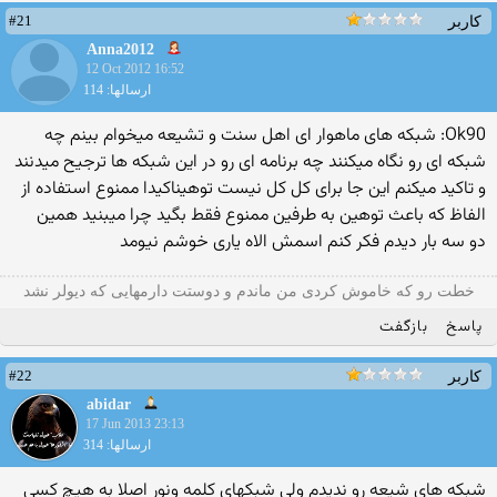
#21
کاربر
Anna2012
12 Oct 2012 16:52
ارسالها: 114
Ok90: شبكه های ماهوار ای اهل سنت و تشیعه میخوام بینم چه
شبكه ای رو نگاه میكنند چه برنامه ای رو در این شبكه ها ترجیح میدنند
و تاكید میكنم این جا برای كل كل نیست توهیناكیدا ممنوع استفاده از
الفاظ كه باعث توهین به طرفین ممنوع فقط بگید چرا میبنید همین
دو سه بار دیدم فکر کنم اسمش الاه یاری خوشم نیومد
خطت رو که خاموش کردی من ماندم و دوستت دارمهایی که دیولر نشد
پاسخ
بازگفت
#22
کاربر
abidar
17 Jun 2013 23:13
ارسالها: 314
شبکه های شیعه رو ندیدم ولی شبکهای کلمه ونور اصلا به هیچ کسی