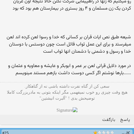
رو میکنیم که زنها در راهپیمایی شرکت نکنن حالا نتیجه اون عریان
کردن یک زن مسلمان و ۴ روز بستری در بیمارستان هم بود که بود
شیعه طبق نص ایات قران بر کسانی که خدا و رسوا لعن کرده اند لعن
میفرستد و برای این عمل ثواب قائل است چون دوستس با دوستان
خدا و رسول و دشمنی با دشمنان انها ثواب است
در مورد دلایل قرانی لعن بر عمر و ابوبکر و عایشه و معاویه و عثمان و
......بارها نوشتم اگر کسی دوست داشت بازهم مستند مینویسم
سعی کن از گناه نفرت داشته باشی نه از گناهکار.
هیچ وقت چیزی رو خوب نمیفهمی مگر اینکه بتونی به مادربزرگت کاملا
توضیحش بدی ! "آلبرت انیشتین"
پاسخ
بازگفت
#25
کاربر