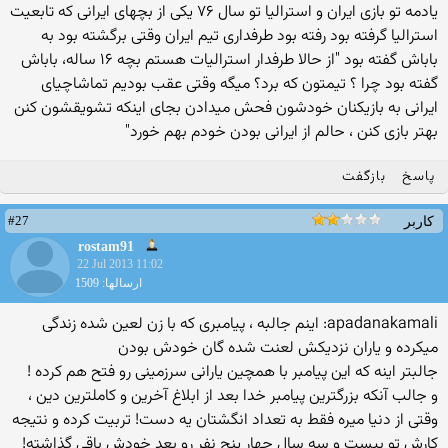
یادمه تو بازی ایران و استرالیا تو سال ۷۶ یکی از بچهای ایرانی که تابعیت
استرالیا گرفته بود رفته بود طرفداری تیم ایران وقتی برگشته بود به
باباش گفته بود "از حالا طرفدار استرالیات هستم بچه ۱۶ ساله، باباش
گفته بود چرا ؟ تیمتون که برد؟ میگه وقتی عقب بودیم تماشاچیای
ایرانی به بازیکنان خودشون فحش میدادن بجای اینکه تشویقشون کنن
بهتر بازی کنن ، حالم از ایرانی بودن خودم بهم خورد"
پاسخ
بازگفت
#27
کاربر
rostam91
22 Jul 2013 11:02
ارسالها: 1509
apadanakamali: اینم جالبه ، پیامبری که با زن لعین شده زندگی
میکرده و یاران نزدیکش لعنت شده گان خودش بودن
جالبتر اینه که این پیامبر با همچین یارانی سرزمینی رو فتح هم کرده !
و جالب آنکه بزرگترین پیامبر خدا بعد از ابلاغ آخرین و کاملترین دین ،
وقتی از دنیا میره فقط به تعداد انگشتان یه دست! تربیت کرده و نتیجه
کارش تو بیست و سه سال چهار پنج نفر رو بعد خودش باقی گذاشته!