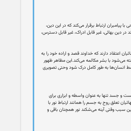
پیامبران ارتباط برقرار می‌کند که در این دین،
نیادین دین بهائی است. خداوند در دین بهائی، غیر قابل ادراک، غیر قابل دسترس،
 اعتقاد دارند که خداوند قصد و اراده خود را به
ته می‌شود با بشر مکالمه می‌کند.این مظاهر ظهور
 توسط انسان‌ها به طور کامل درک شود وحتی تصویری
ست و جسد تنها به عنوان واسطه و ابزاری برای
است.[۱۱][۱۲] به اعتقاد بهائیان روح از جسم جداست و پس از مرگ، در عوالم روحانی به ترقی خود ادامه می‌دهد.[۱۱] بهائیان تعلق روح به جسم را همانند ارتباط نور با
ین سبب وقتی آینه می‌شکند نور همچنان باقی و