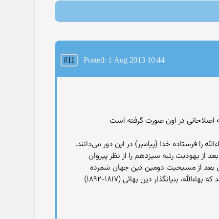
#11
Posted: 1 Aug 2013 10:44
 اصلاحاتی در اون صورت گرفته است
لادی در ایران بنیانگذاری شد. بهائیان بهاءالله را فرستاده خدا (پیامبر) در این دور می‌دانند.
ن و ۸۰۰ هزار نفر برآورد شده‌است که در جهان بعد از یهودیت رتبه سیزدهم را از نظر پیروان
شور های مختلف جهان بعد از مسیحیت دومین دین جهان شمرده
می‌شود. دین بهاییت در ۲۱۸ کشور جهان پیرو دارد.[۵] دین بهاییت مرکز جهانی بهائیان در حیفا واقع شده‌است. بهائیان معتقدند که بهاءالله، بنیانگذار دین بهائی (۱۸۱۷-۱۸۹۲)