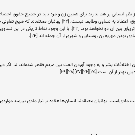
ز نظر انسانی بر هم ندارند برای همین زن و مرد باید در جمیع حقوق اجتماعی 
حقوق با وظایف اشتباه شوند. اعتقاد به تساوی حقوق، اعتقاد به تساوی و
است و اگر هر دو یکسان تربیت شوند هیچ امتیاز برتری‌ای بین ان دو نخواهد بود
ی بودن مهریه زن روستایی و شهری از آن جمله اند [۲۴].
ن اختلافات بشر و به وجود آوردن الفت بین مردم ظاهر شده‌اند، لذا اگر 
 است.[۲۵][۲۶][۲۷][۲۸][۲۹]
فت مادی‌است. بهائیان معتقدند انسان‌ها علاوه بر نیاز مادی نیازمند موار