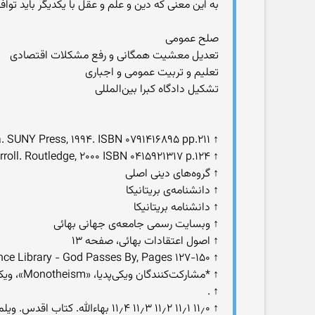
به این معنی که دین و علم و عقل با یکدیگر باید توافق
صلح عمومی
تعدیل معشیت همگانی و رفع مشکلات اقتصادی
تعلیم و تربیت عمومی و اجباری
تشکیل دادگاه کبرا بین‌المللی
↑ Religion and women. McGill studies in the history of religions. Arvind Sharma. SUNY Press, ۱۹۹۴. ISBN ۰۷۹۱۴۱۶۸۹۵ pp.۲۱۱
↑ The Routledge historical atlas of religion in America. Bret E. Carroll. Routledge, ۲۰۰۰ ISBN ۰۴۱۵۹۲۱۳۱۷ p.۱۲۴
↑ گروه‌های دینی اصلی
↑ دانشنامه‌ی بریتانیکا
↑ دانشنامه بریتانیکا
↑ وبسایت رسمی جامعه‌ی جهانی بهائی
↑ اصول اعتقادات بهائی، صفحه ۱۳
↑ Bahá'í Reference Library - God Passes By, Pages ۱۲۷-۱۵۰
↑ *مشارکت‌کنندگان ویکی‌پدیا، «Monotheism»، ویکی‌پدیای انگلیسی، دانشنامهٔ آزاد (بازیابی در ۲۷ آوریل ۲۰۰۷).
↑ .
↑ ۱۱٫۰ ۱۱٫۱ ۱۱٫۲ ۱۱٫۳ ۱۱٫۴ بهاءالله. کتاب اقدس. ویلمت, Illinois، آمریکا: Bahá'í Publishing Trust. ISBN ۰۸۵۳۹۸۹۹۹۰. پیوند به کتاب