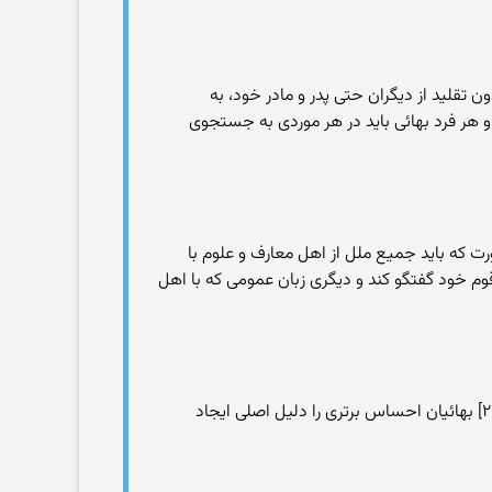
 یکسان و در سن ۱۵ سال تمام است باید شخصا و بدون تقلید از دیگران حتی پدر و مادر خود، به
ط منوط به انتخاب دین نیست و هر فرد بهائی باید در هر موردی به جستجوی
 که باید جمیع ملل از اهل معارف و علوم با
د یادگیری ۲ زبان باشد. یکی زبان وطنی که با که با قوم خود گفتگو کند و دیگری زبان عمومی که با اهل
بهائیان وجود تعصبات جاهلیه مانند تعصبات سیاسی، جنسی، نژادی، قومی و دینی را از بین برندهٔ بنیاد عالم انسانی می‌دانند.[۲۰] بهائیان احساس برتری را دلیل اصلی ایجاد