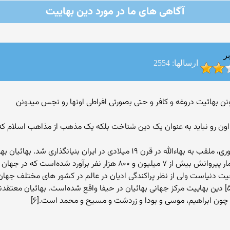
آگاهی های ما در مورد دین بهاییت
ر
ارسالها: 2554
نن بهائیت دروغه و کافر و حتی بصورتی افراطی اونها رو نجس میدونن
ون رو نباید به عنوان یک دین شناخت بلکه یک مذهب از مذاهب اسلام که
بهائیت دینی است[۱][۲] که توسط میرزا حسین‌علی نوری، ملقب به بهاءالله در قرن ۱۹ می
بهاءالله در سال ۱۸۶۳ این دین جدید را اظهار کرد. شمار پیروانش بیش از ۷ میلیو
[۳] [۴] با اینکه این شمار کمتر از ۰٫۲٪ جمعیت دنیاست ولی از نظر پراکندگی ادیان در عالم در ک
چون ابراهیم، موسی و بودا و زردشت و مسیح و محمد است.[۶]