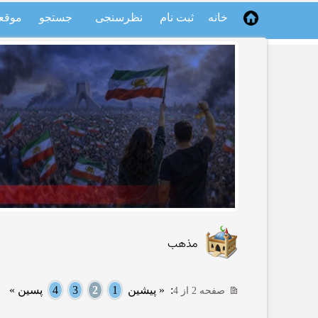
خانه
ثبت نام
نظرسنجی
جستجو
موقع
مذهب
:
« پیشین
1
2
3
4
پسین »
صفحه 2 از 4