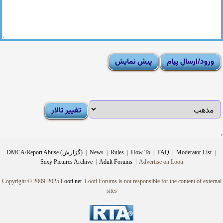
|
Moderator List
|
FAQ
|
How To
|
Rules
|
News
|
DMCA/Report Abuse (گزارش)
Sexy Pictures Archive
|
Adult Forums
|
Advertise on Looti
Copyright © 2009-2025
Looti.net
. Looti Forums is not responsible for the content of external
sites