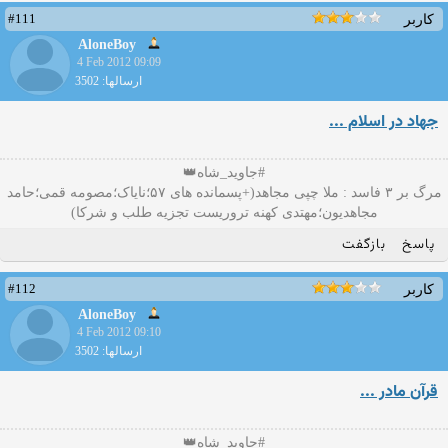
#111
کاربر
AloneBoy
4 Feb 2012 09:09
ارسالها: 3502
جهاد در اسلام ...
#جاوید_شاه👑
مرگ بر ۳ فاسد : ملا چپی مجاهد(+پسمانده های ۵۷؛نایاک؛مصومه قمی؛حامد
مجاهدیون؛مهتدی کهنه تروریست تجزیه طلب و شرکا)
پاسخ
بازگفت
#112
کاربر
AloneBoy
4 Feb 2012 09:10
ارسالها: 3502
قرآن مادر ...
#جاوید_شاه👑