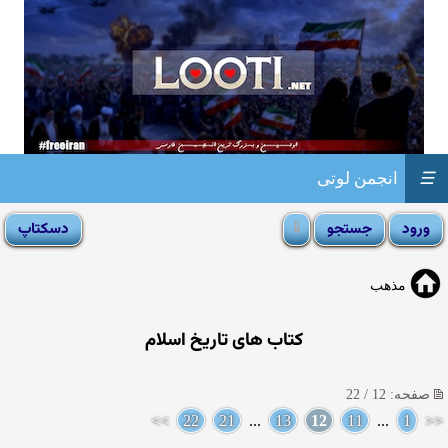
☰
انجمن لوتی
مذهب
کتاب های تاریخ اسلام
صفحه: 12 / 22
>>
22
21
...
13
12
11
...
1
<<