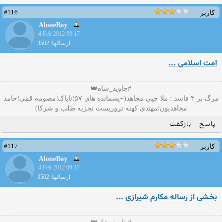
#116
کاربر
AloneBoy
4 Feb 2012 09:17
ارسالها: 3502
امت اسلامی ...
#جاوید_شاه👑
مرگ بر ۳ فاسد : ملا چپی مجاهد(+پسمانده های ۵۷؛نایاک؛مصومه قمی؛حامد
مجاهدیون؛مهتدی کهنه تروریست تجزیه طلب و شرکا)
پاسخ
بازگفت
#117
کاربر
AloneBoy
4 Feb 2012 09:17
ارسالها: 3502
بخشی از رساله مکارم شیرازی ...