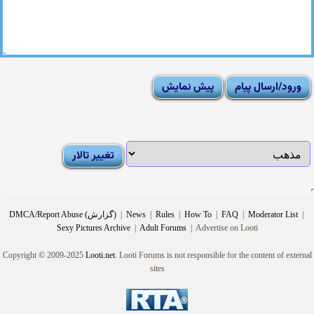
|
Moderator List
|
FAQ
|
How To
|
Rules
|
News
|
DMCA/Report Abuse (گزارش)
Sexy Pictures Archive
|
Adult Forums
|
Advertise on Looti
Copyright © 2009-2025
Looti.net
. Looti Forums is not responsible for the content of external
sites