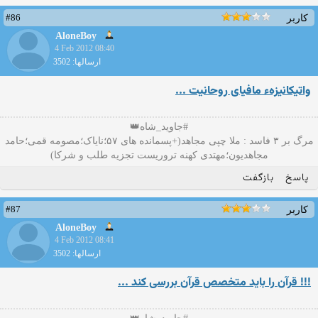
#86
کاربر
AloneBoy
4 Feb 2012 08:40
ارسالها: 3502
واتیکانیزهء مافیای روحانیت ...
#جاوید_شاه👑
مرگ بر ۳ فاسد : ملا چپی مجاهد(+پسمانده های ۵۷؛نایاک؛مصومه قمی؛حامد
مجاهدیون؛مهتدی کهنه تروریست تجزیه طلب و شرکا)
پاسخ
بازگفت
#87
کاربر
AloneBoy
4 Feb 2012 08:41
ارسالها: 3502
!!! قرآن را باید متخصص قرآن بررسی کند ...