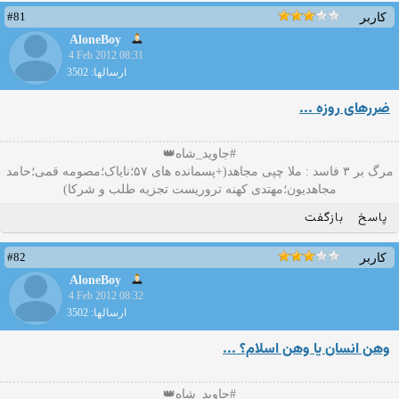
#81
کاربر
AloneBoy
4 Feb 2012 08:31
ارسالها: 3502
ضررهای روزه ...
#جاوید_شاه👑
مرگ بر ۳ فاسد : ملا چپی مجاهد(+پسمانده های ۵۷؛نایاک؛مصومه قمی؛حامد
مجاهدیون؛مهتدی کهنه تروریست تجزیه طلب و شرکا)
پاسخ
بازگفت
#82
کاربر
AloneBoy
4 Feb 2012 08:32
ارسالها: 3502
وهن انسان یا وهن اسلام؟ ...
#جاوید_شاه👑