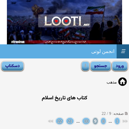
☰
انجمن لوتی
مذهب
کتاب های تاریخ اسلام
صفحه: 9 / 22
>>
22
21
...
10
9
8
...
1
<<