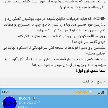
از اینجا معلومه که یه شیعه سرخورده ای چون بهت گفتم سنیها چیزی
بنام رساله یا مرجع تقلید ندارن!
RONIN: اگه قراره خزعبلات ملایان شیعه در مورد پوشیدن کفش زرد و
بالا رفتن قوه جنسی مرد ویا وارد شدن با پای چپ به مستراح رو مطالعه
کنم همون مطالعات تو از من بیشتر باشه بهتره
چون مطالعه کردن این چرندیات باعث میشه مثل تو فکر کنم
دیدی گفتم سر خورده !
نشستن پای منبر آخوندها یا نتیجه اش سرخوردگی از اسلام و نهایتا بی
خدایی میشه!
یا میشه کسی که دیونه وار قمه به خودش میزنه و تو آب گل آلود غلط
میزنه و همه چیز رو در اومدن مهدی موعود میبینه!
شما شدی نوع اول!
پاسخ
بازگفت
#157
کاربر
RONIN
23 Jun 2012 15:47
ارسالها: 6280