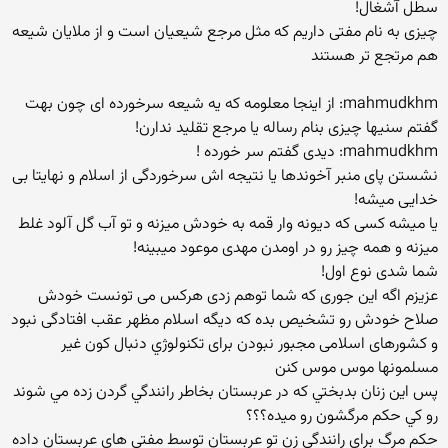
سطل آشغال!
چیزی به نام مفتی داریم که مثل مرجع شیعیان است و از ملایان شیعه
هم مرتجع تر هستند
mahmudkhm: از اینجا معلومه که یه شیعه سرخورده ای چون بهت
گفتم سنیها چیزی بنام رساله یا مرجع تقلید ندارن!
mahmudkhm: دیدی گفتم سر خورده !
نشستن پای منبر آخوندها یا نتیجه اش سرخوردگی از اسلام و نهایتا بی
خدایی میشه!
یا میشه کسی که دیونه وار قمه به خودش میزنه و تو آب گل آلود غلط
میزنه و همه چیز رو در اومدن مهدی موعود میبینه!
شما شدی نوع اول!
عزیزم اگه این جوری که شما توهم زدی هرکس می تونست خودش
صلاح خودش رو تشخیص بده که دیگه اسلام مظهر عقب افتادگی نبود
و کشورهای اسلامی مجبور نبودن برای تکنولوژي دنبال كون غير
مسلمونها موس موس كنن
پس اين زنان بدبختي كه در عربستان بخاطر رانندگي گردن زده مي شوند
رو كي حكم مرگشون رو ميده؟؟؟
حكم مرگ براي رانندگي زن تو عربستان توسط مفتي هاي عربستان داده