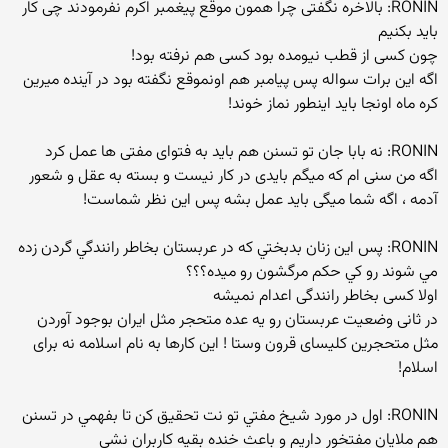
RONIN: بالاخره نگفتی چرا همون موقع پیغمبر اکرم نفرمودند چی کار
باید بکنیم
چون کسی از قطب نیومده بود کسی هم نرفته بود!
اگه این برات سواله پس پیامبر هم اونموقع نگفته بود در آینده میرین
کره ماه اونجا باید اینطور نماز خوند!
RONIN: نه بابا جان تو تسنن هم باید به فتوای مفتی ها عمل کرد
اگه من سنی ام که میگم بایدی در کار نیست و بسته به عقل و شعور
آدمه ، اگه شما میگی باید عمل بشه پس این نظر شماست!
RONIN: پس اين زنان بدبختي كه در عربستان بخاطر رانندگي گردن زده
مي شوند رو كي حكم مرگشون رو ميده؟؟؟
اولا کسی بخاطر رانندگی اعدام نمیشه
در ثانی وضعیت عربستان رو یه عده متحجر مثل ایران بوجود آوردن
مثل متحجرین کلیسای قرون وستا ! این کارها به نام اسلامه نه برای
اسلام!
RONIN: اول در مورد شيخ مفتي تو نت تحقيق كن تا بفهمي در تسنن
هم ملايان مفتخور داريم و باعث خنده بقيه كاربران نشي