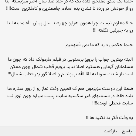
حتما یک ملای مفتخور گنده بک که در چند صد سال اخیر میزیسته اینا
رو از خودش دراورده تا نشان بده اسلام جامعترین و کاملترین است!!!!
حالا معلوم نیست چرا همون هزارو چهارصد سال پیش الله مدینه اینا
رو به جبرئیل نگفته !!!
حتما حکمتی دارد که ما نمی فمهمیم
البته بهترین جواب را پرویز پرستویی در فیلم مارمولک داد که چون ما
مسلمانان گرمایی هستیم اصلا نباید برویم قطب شمال چون ممکن
است از شدت سرما به لقا الله بپیوندیم و اصلا گور پدر قطب شمال!!!!
ضمنا این دوست عزیزمون هم که تعیین وقت نماز رو از روی ستاره ها
بلده فقط در قسمتهای غیر سکسیه سایت پست میزاره چون توی نت
سایت قحطی اومده!!!!
یه وقت فکر بد نکنید ها!!!
پاسخ
بازگفت