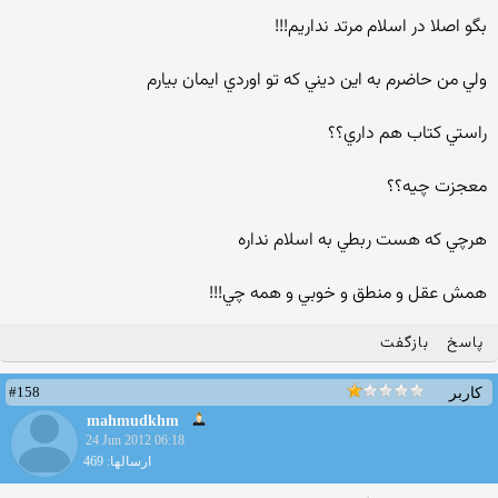
بگو اصلا در اسلام مرتد نداريم!!!
ولي من حاضرم به اين ديني كه تو اوردي ايمان بيارم
راستي كتاب هم داري؟؟
معجزت چيه؟؟
هرچي كه هست ربطي به اسلام نداره
همش عقل و منطق و خوبي و همه چي!!!
پاسخ
بازگفت
#158
کاربر
mahmudkhm
24 Jun 2012 06:18
ارسالها: 469