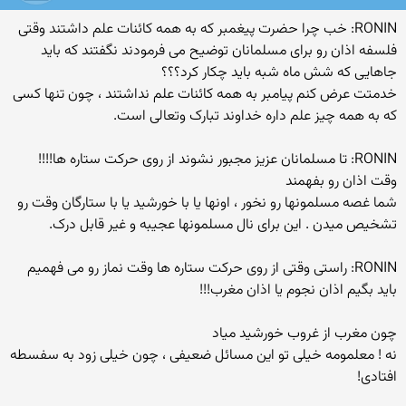
RONIN: خب چرا حضرت پیغمبر که به همه کائنات علم داشتند وقتی
فلسفه اذان رو برای مسلمانان توضیح می فرمودند نگفتند که باید
جاهایی که شش ماه شبه باید چکار کرد؟؟؟
خدمتت عرض کنم پیامبر به همه کائنات علم نداشتند ، چون تنها کسی
که به همه چیز علم داره خداوند تبارک وتعالی است.
RONIN: تا مسلمانان عزیز مجبور نشوند از روی حرکت ستاره ها!!!!
وقت اذان رو بفهمند
شما غصه مسلمونها رو نخور ، اونها یا با خورشید یا با ستارگان وقت رو
تشخیص میدن . این برای نال مسلمونها عجیبه و غیر قابل درک.
RONIN: راستی وقتی از روی حرکت ستاره ها وقت نماز رو می فهمیم
باید بگیم اذان نجوم یا اذان مغرب!!!
چون مغرب از غروب خورشید میاد
نه ! معلمومه خیلی تو این مسائل ضعیفی ، چون خیلی زود به سفسطه
افتادی!