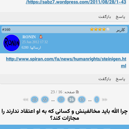
https://sabz7.wordpress.com/2011/08/28/1-43/
پاسخ
بازگفت
#160
کاربر
RONIN
25 Jun 2012 17:32
ارسالها: 6280
http://www.spiran.com/fa/news/humanrights/steinigen.ht
ml
پاسخ
بازگفت
صفحه: 16 / 23
>>
23
22
...
17
16
15
...
1
<<
چرا الله باید مخالفینش و کسانی‌ که به او اعتقاد ندارند را
مجازات کند؟