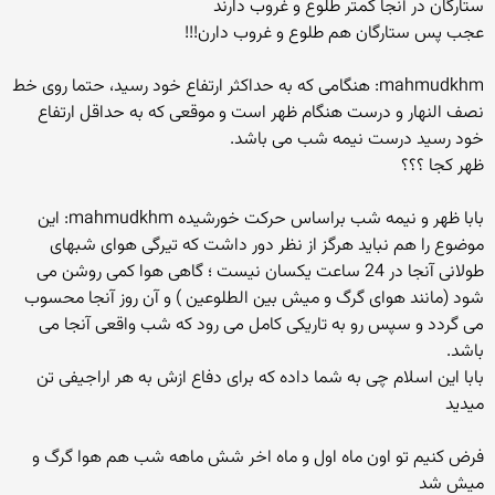
ستارگان در آنجا کمتر طلوع و غروب دارند
عجب پس ستارگان هم طلوع و غروب دارن!!!
mahmudkhm: هنگامى که به حداکثر ارتفاع خود رسید، حتما روى خط
نصف النهار و درست هنگام ظهر است و موقعى که به حداقل ارتفاع
خود رسید درست نیمه شب مى باشد.
ظهر کجا ؟؟؟
بابا ظهر و نیمه شب براساس حرکت خورشیده mahmudkhm: این
موضوع را هم نباید هرگز از نظر دور داشت که تیرگى هواى شبهاى
طولانى آنجا در 24 ساعت یکسان نیست ؛ گاهى هوا کمى روشن مى
شود (مانند هواى گرگ و میش بین الطلوعین ) و آن روز آنجا محسوب
مى گردد و سپس رو به تاریکى کامل مى رود که شب واقعى آنجا مى
باشد.
بابا این اسلام چی به شما داده که برای دفاع ازش به هر اراجیفی تن
میدید
فرض کنیم تو اون ماه اول و ماه اخر شش ماهه شب هم هوا گرگ و
میش شد