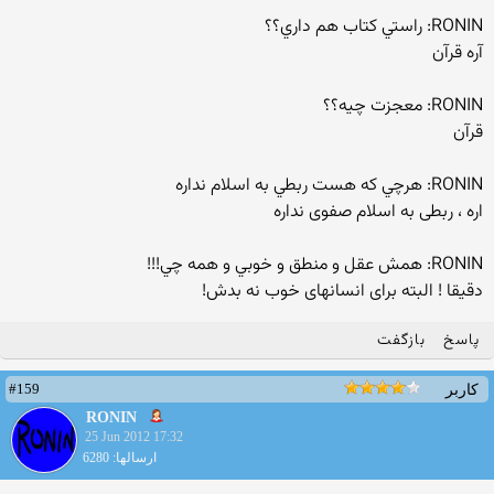
RONIN: راستي كتاب هم داري؟؟
آره قرآن
RONIN: معجزت چيه؟؟
قرآن
RONIN: هرچي كه هست ربطي به اسلام نداره
اره ، ربطی به اسلام صفوی نداره
RONIN: همش عقل و منطق و خوبي و همه چي!!!
دقیقا ! البته برای انسانهای خوب نه بدش!
پاسخ
بازگفت
#159
کاربر
RONIN
25 Jun 2012 17:32
ارسالها: 6280