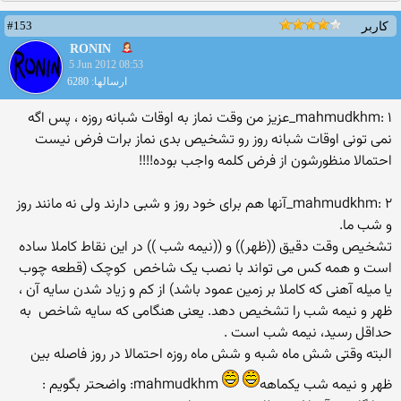
#153
کاربر
RONIN
5 Jun 2012 08:53
ارسالها: 6280
mahmudkhm: ۱_عزیز من وقت نماز به اوقات شبانه روزه ، پس اگه
نمی تونی اوقات شبانه روز رو تشخیص بدی نماز برات فرض نیست
احتمالا منظورشون از فرض کلمه واجب بوده!!!!
mahmudkhm: ۲_آنها هم براى خود روز و شبى دارند ولى نه مانند روز
و شب ما.
تشخیص وقت دقیق ((ظهر)) و ((نیمه شب )) در این نقاط کاملا ساده
است و همه کس مى تواند با نصب یک شاخص ‍ کوچک (قطعه چوب
یا میله آهنى که کاملا بر زمین عمود باشد) از کم و زیاد شدن سایه آن ،
ظهر و نیمه شب را تشخیص دهد. یعنى هنگامى که سایه شاخص ‍ به
حداقل رسید، نیمه شب است .
البته وقتی شش ماه شبه و شش ماه روزه احتمالا در روز فاصله بین
ظهر و نیمه شب یکماهه
mahmudkhm: واضحتر بگویم :