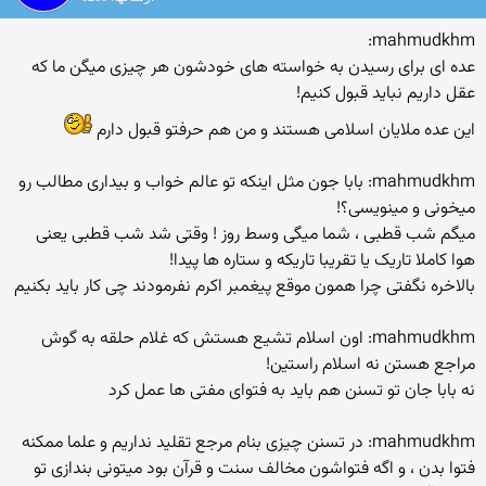
mahmudkhm:
عده ای برای رسیدن به خواسته های خودشون هر چیزی میگن ما که
عقل داریم نباید قبول کنیم!
این عده ملایان اسلامی هستند و من هم حرفتو قبول دارم
mahmudkhm: بابا جون مثل اینکه تو عالم خواب و بیداری مطالب رو
میخونی و مینویسی؟!
میگم شب قطبی ، شما میگی وسط روز ! وقتی شد شب قطبی یعنی
هوا کاملا تاریک یا تقریبا تاریکه و ستاره ها پیدا!
بالاخره نگفتی چرا همون موقع پیغمبر اکرم نفرمودند چی کار باید بکنیم
mahmudkhm: اون اسلام تشیع هستش که غلام حلقه به گوش
مراجع هستن نه اسلام راستین!
نه بابا جان تو تسنن هم باید به فتوای مفتی ها عمل کرد
mahmudkhm: در تسنن چیزی بنام مرجع تقلید نداریم و علما ممکنه
فتوا بدن ، و اگه فتواشون مخالف سنت و قرآن بود میتونی بندازی تو