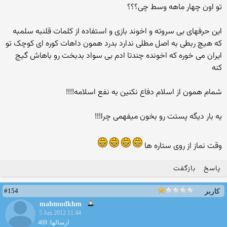
تو اون چهار ماهه وسط چی؟؟؟
این حرفهای بی سروته و اخوند بازی و استفاده از کلمات قلنبه سلمبه
که هیچ ربطی به اصل مطلی ندارد بدرد همون داهات کوره ای کوچک تو
ایران می خوره که اخونده چندتا ادم بی سواد بدبخت رو باهاش گیج
کنه
شمام همون از اسلام دفاع نکنین به نفع اسلامه!!!!
یه بار دیگه پستت رو بخون میفهمی چرا!!!
وقت نماز از روی ستاره ها
پاسخ
بازگفت
#154
کاربر
mahmudkhm
5 Jun 2012 11:44
ارسالها: 469