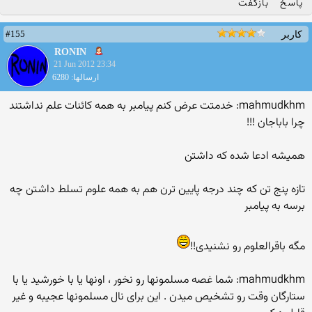
پاسخ
بازگفت
#155
کاربر
RONIN
21 Jun 2012 23:34
ارسالها: 6280
mahmudkhm: خدمتت عرض کنم پیامبر به همه کائنات علم نداشتند
چرا باباجان !!!
همیشه ادعا شده که داشتن
تازه پنج تن که چند درجه پایین ترن هم به همه علوم تسلط داشتن چه
برسه به پیامبر
مگه باقرالعلوم رو نشنیدی!!
mahmudkhm: شما غصه مسلمونها رو نخور ، اونها یا با خورشید یا با
ستارگان وقت رو تشخیص میدن . این برای نال مسلمونها عجیبه و غیر