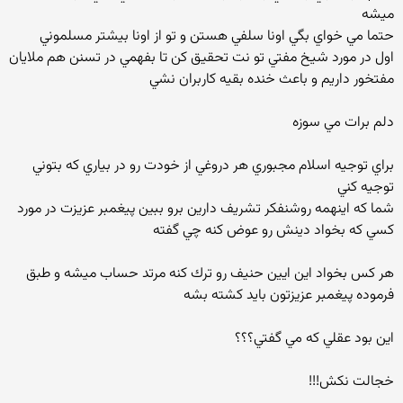
ميشه
حتما مي خواي بگي اونا سلفي هستن و تو از اونا بيشتر مسلموني
اول در مورد شيخ مفتي تو نت تحقيق كن تا بفهمي در تسنن هم ملايان
مفتخور داريم و باعث خنده بقيه كاربران نشي
دلم برات مي سوزه
براي توجيه اسلام مجبوري هر دروغي از خودت رو در بياري كه بتوني
توجيه كني
شما كه اينهمه روشنفكر تشريف دارين برو ببين پيغمبر عزيزت در مورد
كسي كه بخواد دينش رو عوض كنه چي گفته
هر كس بخواد اين ايين حنيف رو ترك كنه مرتد حساب ميشه و طبق
فرموده پيغمبر عزيزتون بايد كشته بشه
اين بود عقلي كه مي گفتي؟؟؟
خجالت نكش!!!