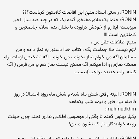
RONIN: راستی استاد منبع این افاضات کلامتون کجاست؟؟؟
RONIN: حتما یک ملای مفتخور گنده بک که در چند صد سال اخیر
میزیسته اینا رو از خودش دراورده تا نشان بده اسلام جامعترین و
کاملترین است!!!!
منبع اطلاعات عقل من ،
لازم نیست ملا جماعت بگه ، کتاب خدا دستور به نماز داده و من
مسلمان اگه می خوام نماز بخونم ، می خونم . اگه تشخیص اوقات برام
ممکنه نمازم رو ادا میکنم اگه ممکن نیست نماز هم بر من فرض ( اگه
کلمه برات جدیده ، واجب)نیست
RONIN: البته وقتی شش ماه شبه و شش ماه روزه احتمالا در روز
فاصله بین ظهر و نیمه شب یکماهه
mahmudkhm:
یکبار بهتون گفتم تا وقتی از موضوعی اطلاعی نداری نخند چون جهلت
رو به خوانندگان تاپیک نشون میدی!