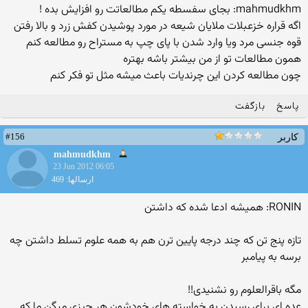
mahmudkhm: بجای سفسطه یکم مطالعاتت رو افزایش بده !
اگه قراره خزعبلات ملایان شیعه در مورد پوشیدن کفش زرد و بالا رفتن
قوه جنسی مرد ویا وارد شدن با پای چپ به مستراح رو مطالعه کنم
همون مطالعات تو از من بیشتر باشه بهتره
چون مطالعه کردن این چرندیات باعث میشه مثل تو فکر کنم
پاسخ
بازگفت
#156
کاربر
mahmudkhm
23 Jun 2012 06:05
ارسالها: 469
RONIN: همیشه ادعا شده که داشتن
تازه پنج تن که چند درجه پایین ترن هم به همه علوم تسلط داشتن چه
برسه به پیامبر
مگه باقرالعلوم رو نشنیدی!!
عده ای برای رسیدن به خواسته های خودشون هر چیزی میگن ما که