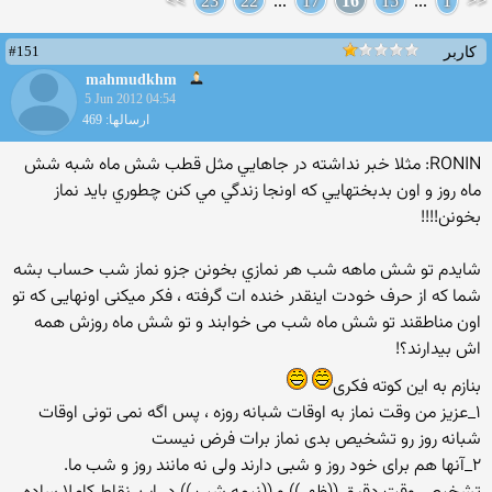
>>
23
22
...
17
16
15
...
1
<<
#151
کاربر
mahmudkhm
5 Jun 2012 04:54
ارسالها: 469
RONIN: مثلا خبر نداشته در جاهايي مثل قطب شش ماه شبه شش
ماه روز و اون بدبختهايي كه اونجا زندگي مي كنن چطوري بايد نماز
بخونن!!!!
شايدم تو شش ماهه شب هر نمازي بخونن جزو نماز شب حساب بشه
شما که از حرف خودت اینقدر خنده ات گرفته ، فکر میکنی اونهایی که تو
اون مناطقند تو شش ماه شب می خوابند و تو شش ماه روزش همه
اش بیدارند؟!
بنازم به این کوته فکری
۱_عزیز من وقت نماز به اوقات شبانه روزه ، پس اگه نمی تونی اوقات
شبانه روز رو تشخیص بدی نماز برات فرض نیست
۲_آنها هم براى خود روز و شبى دارند ولى نه مانند روز و شب ما.