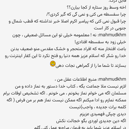
قابل درک.
اخه وسط روز ستاره از کجا بیارن؟؟
چرا سفسطه می کنی و نمی گی که گیر کردی؟/
چرا قبول نمی کنی که پیامبر اکرم اصلا خبر نداشته که قطب شمال و
جنوبی در کار است
mahmudkhm: نه ! معلمومه خیلی تو این مسائل ضعیفی ، چون
خیلی زود به سفسطه افتادی!
باعث افتخار منه که افراد متحجر و خشک مقدس منو ضعیف بدنن
خدا رو شکر که اسلام عزیز همه دنیا رو فتح نکرد تا این کفار اینترنت رو
بسازند تا شما ما را از گمراهی نجات دهی
mahmudkhm: منبع اطلاعات عقل من ،
لازم نیست ملا جماعت بگه ، کتاب خدا دستور به نماز داده و من
مسلمان اگه می خوام نماز بخونم ، می خونم . اگه تشخیص اوقات برام
ممکنه نمازم رو ادا میکنم اگه ممکن نیست نماز هم بر من فرض ( اگه
کلمه برات جدیده ، واجب)نیست
دیدی چپکی فهمیدی عزیزم
اگه دین جدیدی اوردی بگو خجالت نکش
در اسلام عزیز شما باید به فرمان مراجع عمل کنی گلم