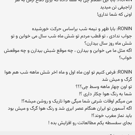
RONIN: بابا این اسلام چی به شما داده که برای دفاع ازش به هر
اراجیفی تن میدید
اونی که شما نداری!
RONIN: بابا ظهر و نیمه شب براساس حرکت خورشیده
جواب ندادی ، تو قطب مردم تو شش ماه شب سال می خوابن و تو
شش ماه روز سال بیدارن؟
اگه مثل ما می خوابن و بیدارن ، چه موقع شبش بیدارن و چه موقعش
خواب؟
RONIN: فرض کنیم تو اون ماه اول و ماه اخر شش ماهه شب هم هوا
گرگ و میش شد
تو اون چهار ماهه وسط چی؟؟؟
شما به رنگ هوا چکار داری ؟!
من میگم اوقات شرعی شما میگی هوا تاریک و روشن میشه؟!
اگه آسمون تو ایران هنگام عصر ابری شد و رنگ هوا گرگ و میش بود
باید نماز مغرب خوند؟!
بجای سفسطه یکم مطالعاتت رو افزایش بده !