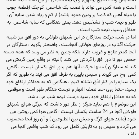
تشخیص وقت دقیق ((ظهر)) و ((نیمه شب )) در این نقاط کاملا ساده
است و همه کس مى تواند با نصب یک شاخص ‍ کوچک (قطعه چوب
یا میله آهنى که کاملا بر زمین عمود باشد) از کم و زیاد شدن سایه آن ،
ظهر و نیمه شب را تشخیص دهد. یعنى هنگامى که سایه شاخص ‍ به
حداقل رسید، نیمه شب است .
اما در شب،حرکت ستارگان در این شبهاى طولانى به دور افق نیز شبیه
حرکت آفتاب در روزهاى طولانى آنجاست . واضحتر بگویم : ستارگان در
آنجا کمتر طلوع و غروب دارند بلکه چنین به نظر مى رسد که همه دسته
جمعى دور تا دور افق را گردش مى کنند (البته در واقع زمین گردش مى
کند نه ستارگان ) منتها حرکت آنها هم بدور افق یکسان نیست ، گاهى
کمى اوج مى گیرند و سپس پایین به طرف افق مى آیند به طورى که اگر
یک ستاره را در کنار افق نشانه کنیم ، هنگامى که به حداکثر ارتفاع خود
رسید، حتما روى خط نصف النهار و درست هنگام ظهر است و موقعى
که به حداقل ارتفاع خود رسید درست نیمه شب مى باشد.
این موضوع را هم نباید هرگز از نظر دور داشت که تیرگى هواى شبهاى
طولانى آنجا در 24 ساعت یکسان نیست ؛ گاهى هوا کمى روشن مى
شود (مانند هواى گرگ و میش بین الطلوعین ) و آن روز آنجا محسوب
مى گردد و سپس رو به تاریکى کامل مى رود که شب واقعى آنجا مى
باشد.