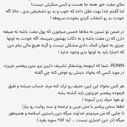
ملای مفت خور همه جا هست و کسی منکرش نیست!
اما گفتم خدا بهت عقل داده که خوب و بد زو تشخیص بدی ، حالا اگه
خودت بد رو انتخاب کردی بخودت مربوطه !
در ضمن تو تسنن نه ملاها خمس میخورن که پول مفت باشه نه صیغه
دارن که زن مفت باشه و نه ذکات بهشون میرسه، اگه خودت به اونها
چیزی به عنوان کمک دادی مشکلی نیست و گرنه هیچ مالی بنام دین
که اجبارا باید به اونها بدی وجود نداره !
RONIN: شما كه اينهمه روشنفكر تشريف دارين برو ببين پيغمبر عزيزت
در مورد كسي كه بخواد دينش رو عوض كنه چي گفته
هر كس بخواد اين ايين حنيف رو ترك كنه مرتد حساب ميشه و طبق
فرموده پيغمبر عزيزتون بايد كشته بشه
تو هوا حرف زدن آسونه !
لطفا سخن پیامبر با متن عربی و ترجمه و سند روایت رو بیار!
تا جایی که من میدونم خداوند میگه دین راستین اسلامه و همینطور
میگه (در دین اجباری نیست ... آیه ۲۵۶ سوره بقره )