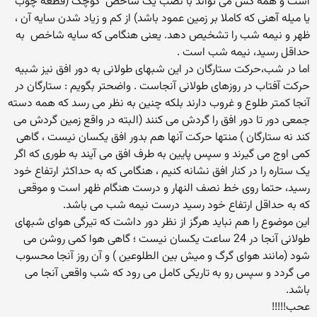
است و همه کس مى تواند با نصب یک شاخص ‍ کوچک (قطعه چوب
یا میله آهنى که کاملا بر زمین عمود باشد) از کم و زیاد شدن سایه آن ،
ظهر و نیمه شب را تشخیص دهد. یعنى هنگامى که سایه شاخص ‍ به
حداقل رسید، نیمه شب است .
اما در شب،حرکت ستارگان در این شبهاى طولانى به دور افق نیز شبیه
حرکت آفتاب در روزهاى طولانى آنجاست . واضحتر بگویم : ستارگان در
آنجا کمتر طلوع و غروب دارند بلکه چنین به نظر مى رسد که همه دسته
جمعى دور تا دور افق را گردش مى کنند (البته در واقع زمین گردش مى
کند نه ستارگان ) منتها حرکت آنها هم بدور افق یکسان نیست ، گاهى
کمى اوج مى گیرند و سپس پایین به طرف افق مى آیند به طورى که اگر
یک ستاره را در کنار افق نشانه کنیم ، هنگامى که به حداکثر ارتفاع خود
رسید، حتما روى خط نصف النهار و درست هنگام ظهر است و موقعى
که به حداقل ارتفاع خود رسید درست نیمه شب مى باشد.
این موضوع را هم نباید هرگز از نظر دور داشت که تیرگى هواى شبهاى
طولانى آنجا در 24 ساعت یکسان نیست ؛ گاهى هوا کمى روشن مى
شود (مانند هواى گرگ و میش بین الطلوعین ) و آن روز آنجا محسوب
مى گردد و سپس رو به تاریکى کامل مى رود که شب واقعى آنجا مى
باشد.
عحب!!!!!