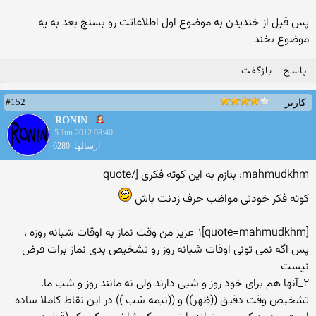
پس قبل از خندیدن به موضوع اول اطلاعاتت رو بسنج بعد به یه
موضوع بخند
پاسخ
بازگفت
#152
کاربر
RONIN
5 Jun 2012 08:40
ارسالها: 6280
mahmudkhm: بنازم به این کوته فکری [/quote
کوته فکر خودتی مواظب حرف زدنت باش
[quote=mahmudkhm]۱_عزیز من وقت نماز به اوقات شبانه روزه ،
پس اگه نمی تونی اوقات شبانه روز رو تشخیص بدی نماز برات فرض
نیست
۲_آنها هم براى خود روز و شبى دارند ولى نه مانند روز و شب ما.
تشخیص وقت دقیق ((ظهر)) و ((نیمه شب )) در این نقاط کاملا ساده