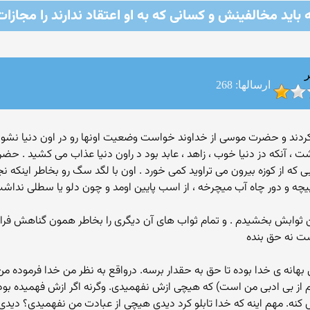
ه باید مخالفینش و کسانی‌ که به او اعتقاد ندارند را مجازا
ر
ارسالها: 268
فر فوت کردند و حضرت موسی از خداوند خواست وضعیت اونها رو در اون دنیا ن
 بهشت ، آنکه دز دنیا خوب ، زاهد ، عابد بود د راون دنیا عذاب می کشید . 
 که از کوزه بیرون می تراوید کمی خورد . اون با لگد سگ رو بخاطر اینکه 
یچه و دور چاه آب میچرخه ، از اسب پایین اومد و چون دلو یا سطلی ندا
ن ثوابش بخشیدم . و تمام ثواب های آن دیگری را بخاطر همون گناهش فرام
ست نه حق بنده
ل بهانه ی خدا بوده تا حق به حقدار برسه. درواقع به نظر من خدا فرموده
 از بی ادبی من است) که هیچی ازش نفهمیدی. وگرنه اگر ازش فهمیده بود
کنه. مهم اینه که خدا تابلو کرد دیدی هیچی از عبادت من نفهمیدی؟ دیدی