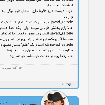
تناقضات وجود داره
خوب دوست عزیز دقیقا داری اشکال کارو میگی بله در
و آزادیه.
javad_zelzele: در حالی که دانشمندان ثابت کردند که چطور انسان امروزی از تکامل باکتری ها پدید آمده و پدید امدن از هیچ هم ممکنه
حالا بازم بحثش طولانی میشه. ولی اینکه خدا جسم ا
javad_zelzele: انسان ها همواره تمایل دارند تمام چیزهایی که به خودشان مربوطه رو روحانی، مقدس و بهترین جلوه بدن
شخصا اگر برعکسش نباشم اینطوری نیستم چون من
javad_zelzele: بله اسلام یک "علم" بسیار عمیق و گسترده است و باید به افرینندش افرین گفت. چون یه نابغه بوده
بنظرم نابغه بودن کافی نبوده برای خیلی چیزها.
حالا بعدا بیشتر خدمت دوستانم خواهم بود
خدا کند مهربانی
بازگفت
کاربر