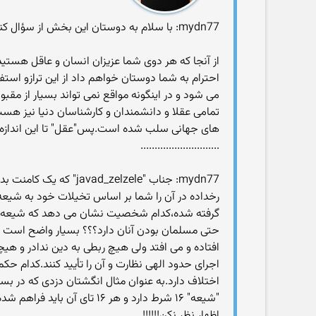
mydn77: با سلام به دوستان این بخش از سؤال کننده و جواب دهنده.جناب oshinam و جناب King05
از آنجا که هر دوی شما عزیزان انسان و عاقل هست
احترام به شما دوستان خواهم داد از این ترازو اس
می شود و در اینگونه مواقع نمی تواند بسیار از مقبو
تمامی عقلا و دانشمندان و کارشناسان دنیا نیز هست
های جهانی سلب شده است.پس"عقل" تا این اندازه مهم
............................
mydn77: جناب "zelzele
رخداده در آن را شما بر اساس تخیلات خود به شیع
گرفته شده،کدام شخصیت نشان می دهد که شیعه یا م
حتی مسلمان بودن آنان دارد؟؟؟ بسیار واضح است که 
افتاده و می افتد ولی هیچ ربطی به دین ندادر و هیچ
اجرای حدود الهی نظارت و آن را تأیید کنند.کدام ح
اختلاف دارد.به عنوان مثال انگشتان دزدی که در ب
اظهار نظر نکن!!!!!!