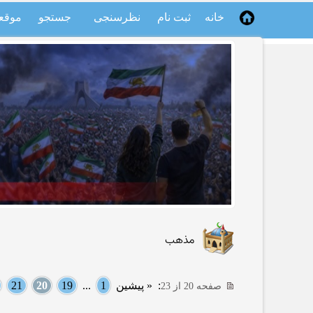
خانه
ثبت نام
نظرسنجی
جستجو
موقع
مذهب
:
« پیشین
1
...
19
20
21
صفحه 20 از 23