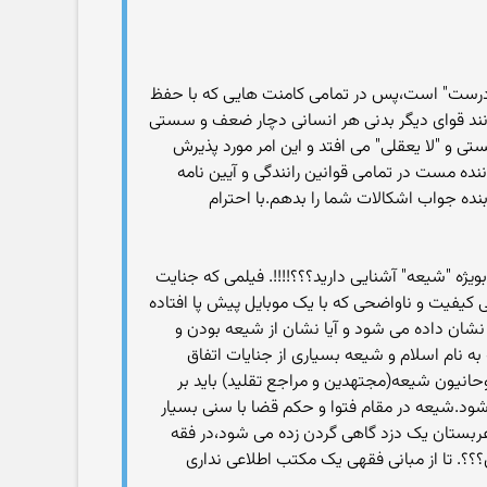
نادرست" است،پس در تمامی کامنت هایی که با حفظ
انند قوای دیگر بدنی هر انسانی دچار ضعف و سستی
ستی و "لا یعقلی" می افتد و این امر مورد پذیرش
ده مست در تمامی قوانین رانندگی و آیین نامه
نده جواب اشکالات شما را بدهم.با احترام
 و مذهب بویژه "شیعه" آشنایی دارید؟؟؟!!!!. فیلمی که جنایت
یفیت و ناواضحی که با یک موبایل پیش پا افتاده
شان داده می شود و آیا نشان از شیعه بودن و
ه نام اسلام و شیعه بسیاری از جنایات اتفاق
وحانیون شیعه(مجتهدین و مراجع تقلید) باید بر
 شود.شیعه در مقام فتوا و حکم قضا با سنی بسیار
عربستان یک دزد گاهی گردن زده می شود،در فقه
 باید فراهم شده باشد تا بتوانی انگشتان یک دست او را قطع کنی.اگر بشود ۱۵ تا حق نداری؟؟؟. تا از مبانی فقهی یک مکتب اطلاعی نداری