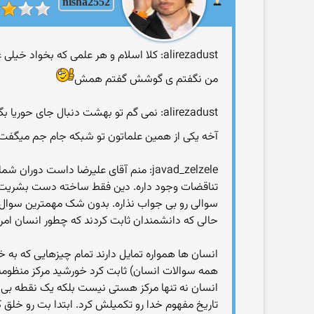
nisha2552
alirezadust: کلا اسلام و هر علمی که بخواد خیلی عمیق و گسترده باشه اگر یه گوشه اش رو بگیری بد درمیاد
من نگفتم ی گوشش گفتم همش
alirezadust: نمی گم تو بهشت دنبال جای حوریا بگردی. ما بهت آدرس غلط بدیم. کرکر بخندیم
آخه یکی از همین علماتون تو شبکه جام جم میگفت
javad_zelzele: منم آقای علیرضا داست
تناقضات وجود داره. دین فقط ساخته دست بشریت برا
سوالی رو بی جواب نذاره. بدون شک مهمترین سوال تا
حالی که دانشمندان ثابت کردند که چطور انسان امروز
انسان ها همواره تمایل دارند تمام چیزهایی که به 
همه سوالات انسان) ثابت کرد خورشید مرکز منظومه 
انسان نه تنها مرکز هستی نیست بلکه یک نقطه بی ا
تاریخ مفهوم خدا رو تکمیلش کرد. ابتدا بت رو خلق