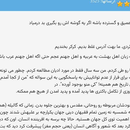
ارسالها: 3525
 زبان اهل بهشت به عربیه و اهل جهنم عجم حتی اگه اهل جهنم عرب باش
 دوران شما رو طی کردم. من سه سال فقط در مورد ادیان مطالعه کردم. چطور می ت
ی فرار از عدم تواناییش به پاسخگویی به این سواله که "من از کجا آمدم
ریخ هم همینه! "کی منو بوجود آورده". در
ی از تکامل باکتری ها پدید آمده و پدید امدن از هیچ هم ممکنه.
خودشان مربوطه رو روحانی، مقدس و بهترین جلوه بدن. زمانی که گالیله (
شمسیه نه زمین تمام فقیهان دینی جهان یکپارچه بر علیهش شدند چون که 
همیت توی کل جهان هستیه. حالا چه برسه به افریننده انسان. اون که دیگه
 کرد بعد که شعور و آگاهی انسان (یعنی حجم مغز) پیشرفت کرد دید که بت