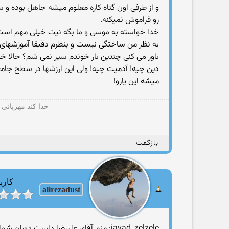
و از طرفی اون گناه کاره معلوم میشه جاهل بوده و
رو فراموش نمیکنه.
خدا خواسته به موسی و ما بگه نیت خیلی مهم اس
به نظر من ساختگی نیست و بنظرم دقیقا آموزشهای ا
باور می کنی چندین بار خوندم سیر نمی شم؟ حالا خ
دین چیه! آدمیت چیه! ولی این ارزشها در سطح جامعه 
میشه این یارو!
خدا کند مهربانی
بازگفت
کارب
alirezadust
javad_zelzele: منم آقای علیرضا داست