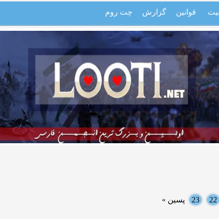
یت
قوانین
گزارش
چت روم
22
23
پسین »