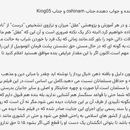
ید و در هر آموزش و پژوهشی "عقل" میزان و ترازوی تشخیص "درست" از "
تفاده خواهیم کرد.البته ذکر یک نکته ضروری است و آن این که "عقل" هم م
لات ذاتی خود را باور کند.مانند زمانی که یک فرد با خوردن شراب به حالت م
.به گونه ای که در حال مستی حق نشستن پشت فرمان اتوموبیل از این رانن
 است.اکنون اگر با این مقدار عرایض بنده موافق هستید اعلام کنید تا ب
javad_" که یک کامنت بدون دلیل و بافته ذهن خیال پرداز را نوشته اید چقدر با مبانی دین
ه و حداقل مسلمانان نسبت می دهید،کامل بی اساس است.در این فیلم بی ک
سلمان است.آیا صورت و چهره جنایتکار و اصلی و سایر جانیان بدرستی ن
شما حتی با قواعد سنگسار هم آشنایی ندارید.بله بنده هم قبول دارم که ب
گونه تأییدی از طرف آن بر این جنایات دیده نمی شود.مگر نه آن است که ر
کم یا سند رسمی برای اجرای این جنایت صادر شده که در فیلم شما دیده می
سیاری از کشور های اسلامی به راحتی قطع می شود و حتی در کشوری مانند 
"شیعه" ۱۶ شرط دارد و هر ۱۶ تای آن