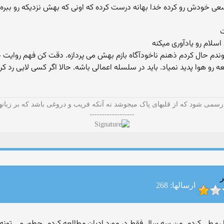
 سعی خودش رو کرده خدا بهانه درست کرده که اونی که بهش نزدیکه رو ببر
ت
سلام رو یادآوری میکنه
وندم حال کردم ذهنم ناخودآگاه بازم بهش می پردازه. دقت کن فهم روایت
رو هوا پدید نمیاد. باید در سلسله اعمالی باشه. حالا اگر کسی لایی رد کر
 رسمی شود که از قلبهای پاک میجوشد نه آنکه فریب و دروغی باشد که بر زبان
------------------
ر
ارسالها: 268
 دوران شما رو طی کردم. من سه سال فقط در مورد ادیان مطالعه کردم. چطور می ت