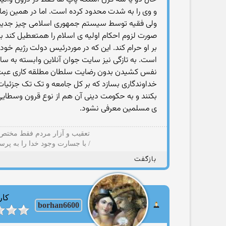
و وی را به شدت محدود کرده است. اما در همین ز
ولی فقیه توسط سیستم جمهوری اسلامی چیز جدیدی ن
صورت لزوم احکام اولیه ی اسلام را همتعطیل کند ب
بر او حرام کند. این که در موردرئیس دولت رژیم خود
است. به تازگی نیز سایت جوان آنلاین وابسته به سا
نفس کشیدن بدون رضایت سلطان مطلقه کاری عبث ا
خداوندگاری بسازد که بر کل جامعه و تک تک جزئیات 
بکنند و به حکومت دینی آن هم از نوع قرون وسطایی 
ی مسلمین معرفی نشود.
تعقیب و آزار مردم فقط مختص ب
/ با جسارت وجود خدا را به پرس
بازگفت
کار
borhan6600