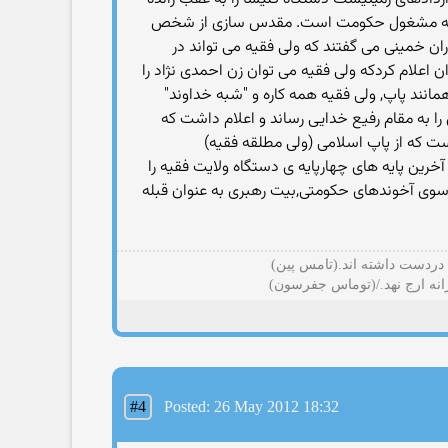
ی مشابه مشغول حکومت است. مقدس سازی از شخص
 خمینی می گفتند که ولی فقیه می تواند در
اعلام کردکه ولی فقیه می توان زن احمدی نژاد را
مانند پاپ, ولی فقیه همه کاره و "شبه خداوند"
ا به مقام رفیع خدایی رساند و اعلام داشت که
که از پاپ اسلامی (ولی مطلقه فقیه)
خرین پایه های چهارپایه ی دستگاه ولایت فقیه را
ز سوی آخوندهای حکومتی,بیت رهبری به عنوان قبله
 دردست داشته اند.(تامس پین)
رانه ارج نهد./(توماس جفرسون)
#4
Posted: 26 May 2012 18:32