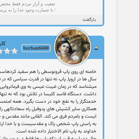
تعقیب و آزار مردم فقط مختص ب
/ با جسارت وجود خدا را به پرس
بازگفت
کار
borhan6600
خامنه ای روی پاپ قرونوسطی را هم سفید کردهاس
سال ها در اروپا, پاپ نه تنها در قدرت سیاسی که 
میشناسد که در زمان غیبت عیسی به وی فرمانروایی ب
داشت. دستگاه فاسد کلیسا در تلاش بود که نه تنها
خدمتگزار را به نفع خود در دست بگیرد. همه امتم
همکاری سایر کشیش های پدوفیل راه سعادتالهی را می
ایست و بامردم فرق می کند. القابی مانند مقدس و ج
به راستی پاپ شخص پاک و مقدسیست و با خدا ارتباط م
خداوند به پاپ تام الاختیار داده شده است.
حال دو یا سه قرن استکه پاپ ها فقط در درون واتی