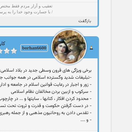
تعقیب و آزار مردم فقط مختص ب
/ با جسارت وجود خدا را به پرس
بازگفت
کار
borhan6600
برخی ویژگی های قرون وسطی جدید در بلاد اسلامی:
-تبلیغات شدید وگسترده اسلامی در همه جوانب ج
- زور و اجبار در رعایت قوانین اسلام در جامعه و ادار
-‏ سرکوب و ازبین بردن مخالفان نظام اسلامی
-‏ محدود کردن افکار ، کتابها ، سایتها و ... در چارچ
-‏ در دست گرفتن حکومت و قدرت و ثروت تحت تسل
‏- تقدس دادن به روحانیون مذهبی و از جمله رهبری
- و ....