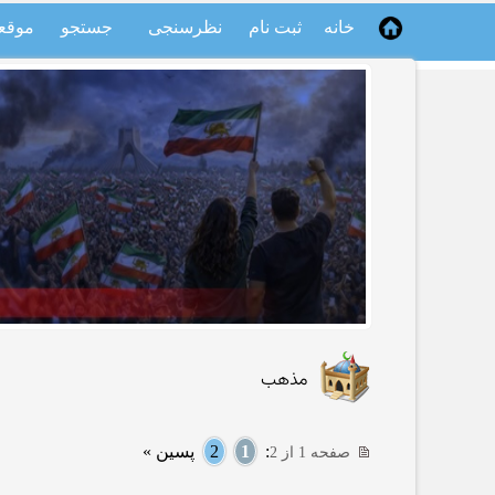
خانه
ثبت نام
نظرسنجی
جستجو
موقع
مذهب
:
1
2
پسین »
صفحه 1 از 2