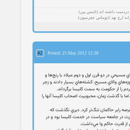
 دردست داشته اند.(تامس پین)
رانه ارج نهد./(توماس جفرسون)
#2
Posted: 25 May 2012 12:38
 مسيحي در دو قرن اول و دوم ميلاد با رنج‌ها و
ه‌هاي والاي مسيح، كشته‌هاي بسيار دادند و زجر
م را از حكومت به سمت كليسا برگرداند.
ما با گذشت زمان، محبوبيت اصحاب كليسا آنها را
رصه رابر حاكمان تنگ‌تر كرد. ديري نگذشت كه
قدرت در جامعه سياست در خدمت كليسا بود و در
ي از قدرت حاكم وا مي‌داشت.