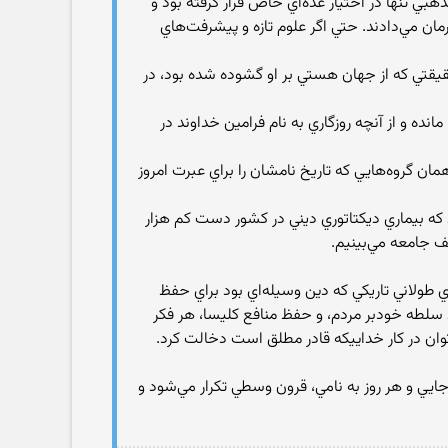
بي تنها در اختيار عده‌اي خاص قرار گرفته بود و
رمان مي‌دادند. حتي اگر علوم تازه و پيشرفت‌هاي
 حقيقتي كه از جهان هستي بر او گشوده شده بود، در
نده و از آنچه روزگاري به نام فرامين خداوند در
ن گروه‌هايي كه تاريخ نامشان را براي عبرت امروز
 كه بيماري ديكتاتوري ديني در كشور دست كم هزار
لف جامعه مي‌بينيم.
اي طولاني تاريكي كه دين وسيله‌اي بود براي حفظ
ظ سلطه خودبر مردم، و حفظ منافع كليسا، هر فكر
توان در كار خداييكه قادر مطلق است دخالت كرد.
جايي و هر روز به نامي، قرون وسطي تكرار مي‌شود و