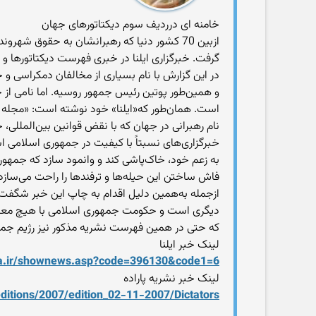
خامنه ای درردیف سوم دیکتاتورهای جهان
ازبین 70 کشور دنیا که رهبرانشان به حقوق شه
گرفت. خبرگزاری ایلنا در خبری فهرست دیکتاتورها و رژیم‌‌های است
در این گزارش با نام‌ بسیاری از مخالفان دمکراسی و
و همین‌‌طور پوتین رئیس جمهور روسیه. اما نامی ا
نام رهبرانی در جهان که با نقض قوانین بین‌‏المللی
خبرگزاری‌‌های نسبتاً با کیفیت در جمهوری اسلامی اس
به زعم خود، خاک‌‌پاشی کند و وانمود سازد که جمهو
فاش ساختن این حیله‌‌ها و ترفندها را راحت می‌‌سازد. ا
ازجمله به‌‌همین دلیل اقدام به چاپ این خبر شگفت‌
دیگری است و حکومت جمهوری اسلامی با هیچ معیاری
که حتی در همین فهرست نشریه مذکور نیز رژیم جمهور
لینک خبر ایلنا
lna.ir/shownews.asp?code=396130&code1=6
لینک خبر نشریه پاراده
ditions/2007/edition_02-11-2007/Dictators