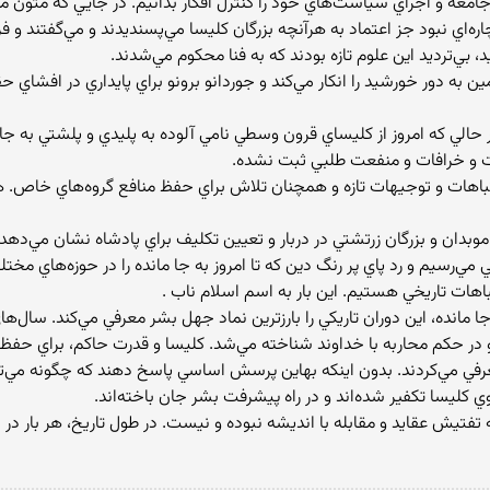
امعه و اجراي سياست‌هاي خود را كنترل افكار بدانيم. در جايي كه متون مذه
ره‌اي نبود جز اعتماد به هرآنچه بزرگان كليسا مي‌پسنديدند و مي‌گفتند و ف
بي‌ترديد اين علوم تازه بودند كه به فنا محكوم مي‌شدند.
ين به دور خورشيد را انكار مي‌كند و جوردانو برونو براي پايداري در افشاي
حالي كه امروز از كليساي قرون وسطي نامي آلوده به پليدي و پلشتي به جا ما
 و خرافات و منفعت طلبي ثبت نشده.
اهات و توجيهات تازه و همچنان تلاش براي حفظ منافع گروه‌هاي خاص. هما
وبدان و بزرگان زرتشتي در دربار و تعيين تكليف براي پادشاه نشان مي‌دهد
 مي‌رسيم و رد پاي پر رنگ دين كه تا امروز به جا مانده را در حوزه‌هاي مخت
باهات تاريخي هستيم. اين بار به اسم اسلام ناب .
جا مانده، اين دوران تاريكي را بارزترين نماد جهل بشر معرفي مي‌كند. سال‌ه
 و در حكم محاربه با خداوند شناخته مي‌شد. كليسا و قدرت حاكم، براي حف
ي معرفي مي‌كردند. بدون اينكه بهاين پرسش اساسي پاسخ دهند كه چگونه مي‌
وي كليسا تكفير شده‌اند و در راه پيشرفت بشر جان باخته‌اند.
تفتيش عقايد و مقابله با انديشه نبوده و نيست. در طول تاريخ، هر بار در 