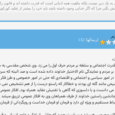
ه یک دین نیست.بلکه ماهیت همه ادیانی است که قدرت داشته اند و قانون را
ش بگیر،چرا که اگر خدایی وجود داشته باشد باید خرد را بیشتر از تقلید کورکو
بر
ارسالها: 132
ت
در قدرت اجتماعی و سلطه بر مردم حرف اول را می زد. وی شخص مقدسی به ش
ر مردم و نمایندگی تام الاختیار خداوند داده شده است و صد البته که سر
 در امور سیاسی و اجتماعی و اقتصادی که حتی در امور خصوصی و طرز فکر 
سیحی مانند گله ای بودند و خطاکار که راستو درست را از هم تشخیص نمی
 دانست و با دلسوزی که گاهی با تفتیش عقاید همراه بود, افکار عمومی را
انشین راستین خداوند از طرف همراهان وی به افکار عمومی تزریق میشد و ا
ستقیم و ویژه ای دارد و فرمان او فرمان خداست و رویگردانی از فرمان او م
کان محبوس هستند و سیاست جدید که حاشی از تفکر و علوم انسانی و قرار