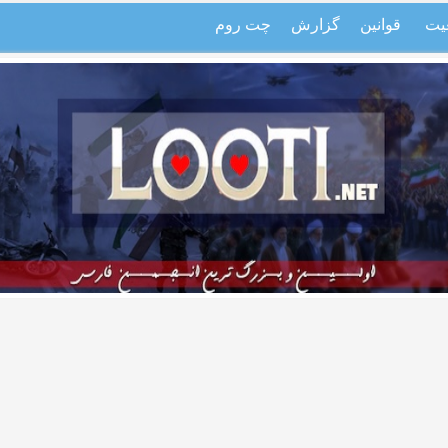
یت
قوانین
گزارش
چت روم