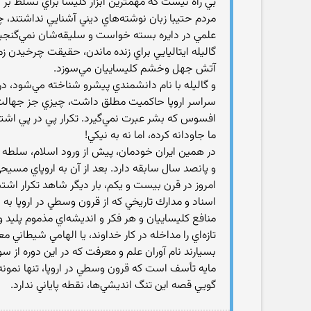
بي راه نيست كه مهمترين ابزار كليسا براي تسلط بر ج
مردم حتيبا زبان نوشته‌هاي ديني آشنايي نداشتند، چا
علمي در دايره بسته خواست و سليقه‌شان نمي‌گنجيد، 
گاليله ايتاليايي براي زنده ماندن، حقيقت چرخيدن زم
آتش جهل وخشم كليساييان مي‌سوزد.
و گاليله با نام دانشمندي پيشرو شناخته مي‌شود، در 
سراسر اروپا حاكميت مطلق داشت، چيزي جز جهالت
افسوس كه بشر عبرت نمي‌گيرد. تكرار پي در پي اشتب
ما جاودانه كرده، اما نه به نيكي!
در همين ايران خودمان، پيش از ورود اسلام، سلطه م
و پانصد سال سابقه دارد. بعد از آن به اروپاي مسيحي
امروز در قرن بيست و يكم، بار ديگر شاهد تكرار اشت
اسناد و مدارك تاريخي كه از قرون وسطي در اروپا به 
منافع كليساييان و هر فكر و انديشه‌اي مذموم پليد
تازه‌اي را مداخله در كار خداوند، يا الهامي شيطان
بسيارند نام آوران علم و معرفت كه در اين دوره از س
مايه تأسف است كه قرون وسطي در اروپا، تنها نمونه 
گويي قصه اين تنگ انديشي‌ها، نقطه پاياني ندارد.