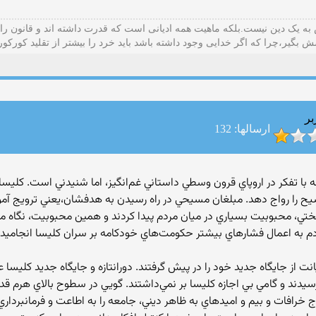
ه یک دین نیست.بلکه ماهیت همه ادیانی است که قدرت داشته اند و قانون را
ش بگیر،چرا که اگر خدایی وجود داشته باشد باید خرد را بیشتر از تقلید کورکو
بر
ارسالها: 132
با تفكر در اروپاي قرون وسطي داستاني غم‌انگيز، اما شنيدني است. كليساي
يح را رواج دهد. مبلغان مسيحي در راه رسيدن به هدفشان،يعني ترويج آموز
، محبوبيت بسياري در ميان مردم پيدا كردند و همين محبوبيت، نگاه مرد
دم به اعمال فشارهاي بيشتر حكومت‌هاي خودكامه بر سران كليسا انجاميد.ا
از جايگاه جديد خود را در پيش گرفتند. دورانتازه و جايگاه جديد كليسا ع
دند و گامي بي اجازه كليسا بر نمي‌داشتند. گويي در سطوح بالاي هرم 
خرافات و بيم و اميدهاي به ظاهر ديني، جامعه را به اطاعت و فرمانبردار