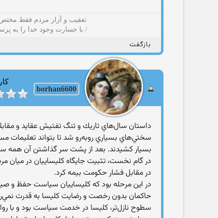
تعقیب و آزار مردم فقط مختص ب
/ با جسارت وجود خدا را به پرس
بازگفت
کار
borhan6600
داستان سال‌هاي تاريك و تنگ تفتيش عقايد و مقابله 
سختي‌هاي بسياري روبه‌رو شد تا بتواند تعليمات مس
بسيار كشيدند. بعد از پشت سر گذاشتن آن همه سختي
در گام نخست، تثبيت جايگاه كليساييان در ميان مر
در مقابل فشار حكومت بيمه كرد.
در اين مرحله بود كه كليساييان سياست حفظ و صيانت 
حاكمان بدون رخصت و رضايت كليسا به قدرت نمي‌رسي
سطوح نازل‌تر، كليسا در خدمت سياست بود و با رواج 