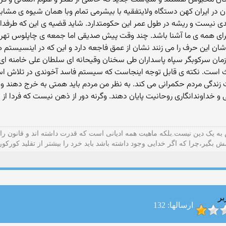
مان در ایران کهن دستگاه ولایتفقیه با بیشرمی تمام وبا همان شیوه 
یست و ریشه در طول عمر این حکومتدارد. شاید قضیه ی این که طرفداران
رای همه ی ما آشنا باشد. چند وقت پیش صدیقی اما جمعه ی چاپلوس تهران 
شان این حرف را می زنند نشان از عمق فاجعه دارد و این که در اینسیستم ه
زمان سرکوبگر سپاه پاسداران طی سخنان وقیحانه ای سلطان علی خامنه ای ر
ست. نکته ی قابل توجه اینجاست که سیستم فاسد آخوندی در تلاش است 
زندگی مردم حکمرانی می کند. به نظر من مردم باید همتی به خرج دهند و آ
و خداوندانگاری روحانیت پایان دهند. وگرنه دور از ذهن نیست که فردا ا
ه یک دین نیست.بلکه ماهیت همه ادیانی است که قدرت داشته اند و قانون را
ش بگیر،چرا که اگر خدایی وجود داشته باشد باید خرد را بیشتر از تقلید کورکو
بر
ارسالها: 132