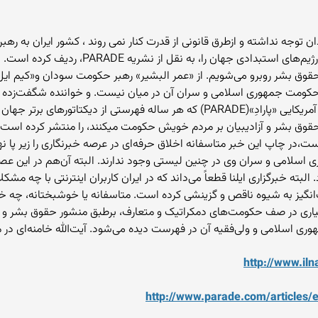
روندان توجه نداشته و ازطرق قانونی از قدرت کنار نمی روند ، کشور ایران به ر
بدادی جهان را، به نقل از نشریه PARADE، ردیف کرده است.
 حقوق بشر روبرو می‌‌شویم. از «عمر البشیر» رهبر حکومت سودان و«کیم ایل
ز حکومت جمهوری اسلامی و سران آن در میان نیست. و خواننده شگفت‌‌زده 
است. همان‌‌طور که«ایلنا» خود نوشته است: «مجله آمریکایی «پارادِ»(PARADE) که هر سال
، حقوق بشر و آزادیبیان بر مردم خویش حکومت می‏کنند، را منتشر کرده است.
ت،در چاپ این خبر متاسفانه اخلاق حرفه‌‌ای در عرصه خبرنگاری را زیر پا ن
ری اسلامی و سران وی در چنین لیستی وجود ندارند. البته آن‌‌هم در این 
لبته خبرگزاری ایلنا قطعاً می‌‌داند که در ایران کاربران اینترنتی با چه مشک
‌انگیز به شیوه ناقص و گزینشی کرده است. متاسفانه یا خوشبختانه، چه خبر
 در صف حکومت‌‌های دمکراتیک و متعارف، برطبق منشور حقوق بشر و معیار
ی اسلامی و ولی‌‌فقیه آن در فهرست دیده می‌‌شود. آیت‌‌الله خامنه‌‌ای 
http://www.i
http://www.parade.com/articles/e