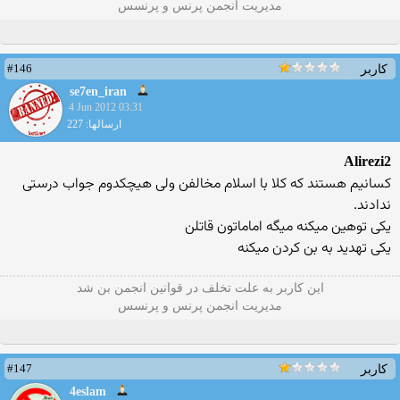
مدیریت انجمن پرنس و پرنسس
#146
کاربر
se7en_iran
4 Jun 2012 03:31
ارسالها: 227
Alirezi2
كسانيم هستند كه كلا با اسلام مخالفن ولى هيچكدوم جواب درستى
ندادند.
يكى توهين ميكنه ميگه اماماتون قاتلن
يكى تهديد به بن كردن ميكنه
این كاربر به علت تخلف در قوانین انجمن بن شد
مدیریت انجمن پرنس و پرنسس
#147
کاربر
4eslam