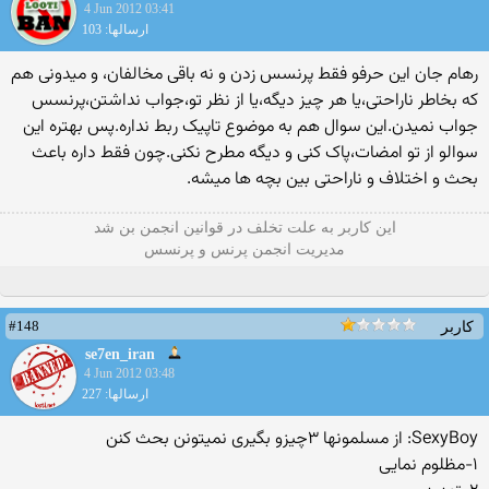
4 Jun 2012 03:41
ارسالها: 103
رهام جان این حرفو فقط پرنسس زدن و نه باقی مخالفان، و میدونی هم
که بخاطر ناراحتی،یا هر چیز دیگه،یا از نظر تو،جواب نداشتن،پرنسس
جواب نمیدن.این سوال هم به موضوع تاپیک ربط نداره.پس بهتره این
سوالو از تو امضات،پاک کنی و دیگه مطرح نکنی.چون فقط داره باعث
بحث و اختلاف و ناراحتی بین بچه ها میشه.
این كاربر به علت تخلف در قوانین انجمن بن شد
مدیریت انجمن پرنس و پرنسس
#148
کاربر
se7en_iran
4 Jun 2012 03:48
ارسالها: 227
SexyBoy: از مسلمونها ۳چیزو بگیری نمیتونن بحث کنن
۱-مظلوم نمایی