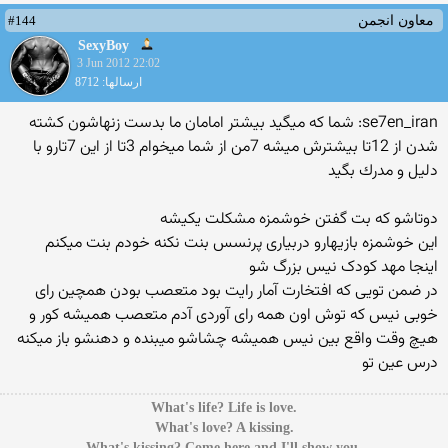
#144
معاون انجمن
SexyBoy
3 Jun 2012 22:02
ارسالها: 8712
se7en_iran: شما كه ميگيد بيشتر امامان ما بدست زنهاشون كشته
شدن از 12تا بيشترش ميشه 7من از شما ميخوام 3تا از اين 7تارو با
دليل و مدرك بگيد
دوتاشو که بت گفتن خوشمزه مشکلت یکیشه
این خوشمزه بازیهارو دربیاری پرنسس بنت نکنه خودم بنت میکنم
اینجا مهد کودک نیس بزرگ شو
در ضمن تویی که افتخارت آمار رایت بود متعصب بودن همچین رای
خوبی نیس که توش اون همه رای آوردی آدم متعصب همیشه کور و
هیچ وقت واقع بین نیس همیشه چشاشو میبنده و دهنشو باز میکنه
درس عین تو
.What's life? Life is love
.What's love? A kissing
.What's kissing? Come here and I'll show you