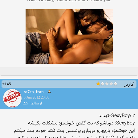
#145
کاربر
se7en_iran
3 Jun 2012 23:08
ارسالها: 227
SexyBoy: ۲-تهدید
SexyBoy: دوتاشو که بت گفتن خوشمزه مشکلت یکیشه
این خوشمزه بازیهارو دربیاری پرنسس بنت نکنه خودم بنت میکنم