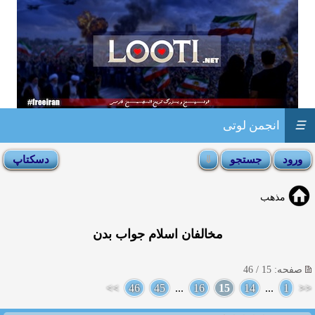
☰
انجمن لوتی
مذهب
مخالفان اسلام جواب بدن
صفحه: 15 / 46
>>
46
45
...
16
15
14
...
1
<<