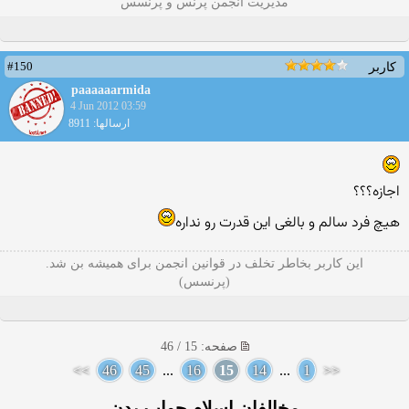
مدیریت انجمن پرنس و پرنسس
#150
کاربر
paaaaaarmida
4 Jun 2012 03:59
ارسالها: 8911
اجازه؟؟؟
هیچ فرد سالم و بالغی این قدرت رو نداره
این کاربر بخاطر تخلف در قوانین انجمن برای همیشه بن شد.
(پرنسس)
صفحه: 15 / 46
>>
46
45
...
16
15
14
...
1
<<
مخالفان اسلام جواب بدن