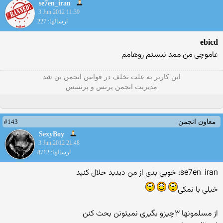
se7en_iran
3 Jun 2012 11:39
ارسالها: 227
ebicd
عاموچى من ممد نيستم روهامم
این كاربر به علت تخلف در قوانین انجمن بن شد
مدیریت انجمن پرنس و پرنسس
#143
معاون انجمن
SexyBoy
3 Jun 2012 21:48
ارسالها: 8712
se7en_iran: خوبى بدى از من ديديد حلال كنيد
خیلی با نمکی
از مسلمونها ۳چیزو بگیری نمیتونن بحث کنن