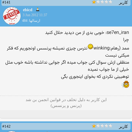
#141
کاربر
ebicd
3 Jun 2012 11:37
ارسالها: 484
se7en_iran: خوبى بدى از من ديديد حلال كنيد
چرا
ممد (رهام:winking
نترس چیزی نمیشه پرنسس اونجوریم که فکر
میکنی نیست
منظقی ازش سوال کنی جواب میده اگر جوابی نداشته باشه خوب مثل
خیلی از ما جواب نمیده
توهیینی نکردی که بخوای اینجوری بگی
این کاربر به دلیل تخلف در قوانین انجمن بن شد
(پرنس و پرنسس)
#142
کاربر