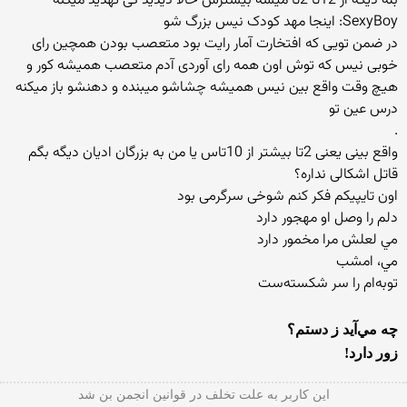
بله ديگه از 12تا 2تا ميشه بيشترش حالا ديديد كى تهديد ميكنه
SexyBoy: اینجا مهد کودک نیس بزرگ شو
در ضمن تویی که افتخارت آمار رایت بود متعصب بودن همچین رای
خوبی نیس که توش اون همه رای آوردی آدم متعصب همیشه کور و
هیچ وقت واقع بین نیس همیشه چشاشو میبنده و دهنشو باز میکنه
درس عین تو
.
واقع بينى يعنى 2تا بيشتر از 10تاس يا من به بزرگان اديان ديگه بگم
قاتل اشكالى نداره؟
اون تايپيكم فكر كنم شوخى سرگرمى بود
دلم را وصل او مهجور دارد
مي لعلش مرا مخمور دارد
مي، امشب
توبه‌ام را سر شكسته‌ست
چه مي‌آيد ز دستم؟
زور دارد!
این كاربر به علت تخلف در قوانین انجمن بن شد