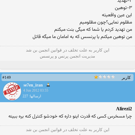
۲-تهدید
۳-توهین
این عین واقعیته
مظلوم نمايى؟چون مظلوميم
من تهديد كردم يا شما كه ميگى بنت ميكنم
من توهين ميكنم يا پرنسس كه به امامان ما ميگه قاتل
این كاربر به علت تخلف در قوانین انجمن بن شد
مدیریت انجمن پرنس و پرنسس
#149
کاربر
se7en_iran
4 Jun 2012 03:55
ارسالها: 227
Alirezi2
چرا مسخرس كسى كه قدرت اينو داره كه خودشو كنترل كنه بره ببينه
این كاربر به علت تخلف در قوانین انجمن بن شد