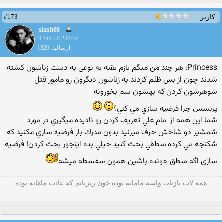
#173
کاربر
slash00
4 Jun 2012 05:51
ارسالها: 1329
Princess: هر چند من میگم بازم بقیه به نوعی به دست زناشون کشته
شدند چون از بس ظلم کردند به زناشون دیگرون رو مامور قتل
شوهرشون کردن که بهشون سم بخورونه
پرنسس چرا فرضيه سازي مي كني؟
شما اين همه از امام علي تعريف كردن رو ناديده ميگيري در مورد
شمشير دو شاخش حرف ميزنيد بدون مدرك باز فرضيه سازي مكنيد كه
شكنجه مي كرده منطقي بحث كنيد خيلي بده اينجور بحث كردن! فرضيه
سازي اگه منطق خونده باشين همون سفسطه ميشه
همه لات بازیات واسه مامانه بوده خون ریزیاتم که عادت ماهانه بوده
...