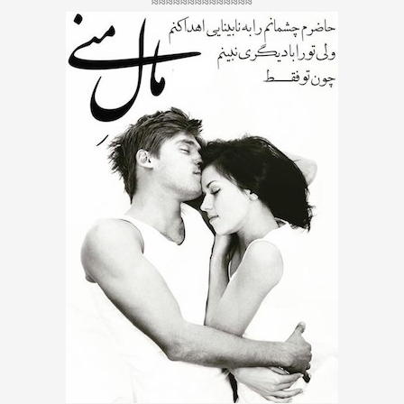
≈≈≈≈≈≈≈≈≈≈≈≈≈≈