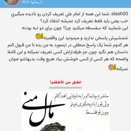
ارسالها: 9924
slash00: شما اين همه از امام علي تعريف كردن رو ناديده ميگيري
خب یعنی باید فقط تعریف کرد نمیشه انتقاد کرد؟
این شمایید که سفسطه میکنید چرا؟ چون برای دو لبه بودنه
شمشیرش پاسخی ندارید و میدونید این واقعیته
هر کدوم شما یک پاسخ منطقی در اینمورد به من بده تا من قبول کنم
داستان هم نگید چون جز طرفداراش کسی تعریف نمیکنه و این کاملا
واضحه که هر کسی از کسی خوشش بیاد هیچ وقت بدیهاشو عنوان
نمیکنه
عشق من عاشقتم!
≈≈≈≈≈≈≈≈≈≈≈≈≈≈