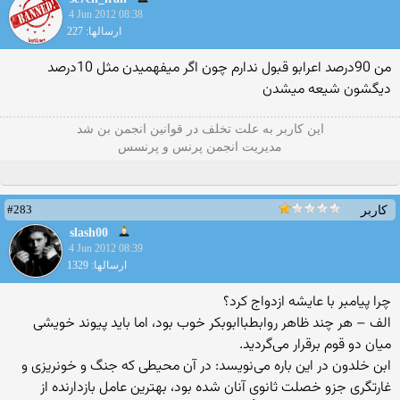
4 Jun 2012 08:38
ارسالها: 227
من 90درصد اعرابو قبول ندارم چون اگر ميفهميدن مثل 10درصد
ديگشون شيعه ميشدن
این كاربر به علت تخلف در قوانین انجمن بن شد
مدیریت انجمن پرنس و پرنسس
#283
کاربر
slash00
4 Jun 2012 08:39
ارسالها: 1329
چرا پيامبر با عايشه ازدواج كرد؟
الف – هر چند ظاهر روابطباابوبکر خوب بود، اما باید پیوند خویشی
میان دو قوم برقرار می‌گردید.
ابن خلدون در این باره می‌نویسد: در آن محيطى كه جنگ و خونريزى و
غارتگرى جزو خصلت ثانوى آنان شده بود، بهترين عامل بازدارنده از