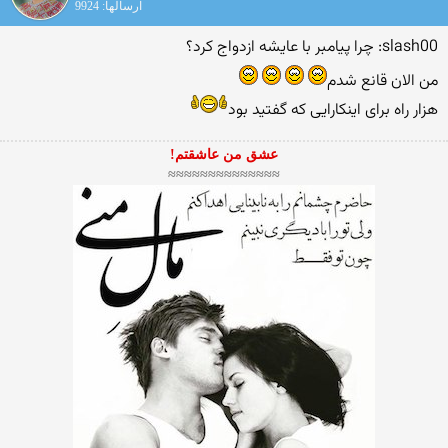
ارسالها: 9924
slash00: چرا پيامبر با عايشه ازدواج كرد؟
من الان قانع شدم
هزار راه برای اینکارایی که گفتید بود
عشق من عاشقتم!
≈≈≈≈≈≈≈≈≈≈≈≈≈≈