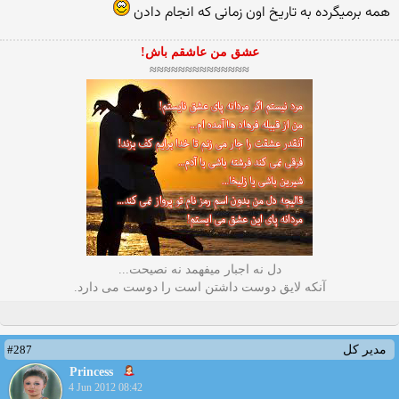
همه برمیگرده به تاریخ اون زمانی که انجام دادن
عشق من عاشقم باش!
≈≈≈≈≈≈≈≈≈≈≈≈≈≈
دل نه اجبار میفهمد نه نصیحت...
آنکه لایق دوست داشتن است را دوست می دارد.
#287
مدیر کل
Princess
4 Jun 2012 08:42