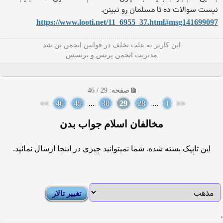
نیست سوالات ده تا مسلمان رو نبینن.
https://www.looti.net/11_6955_37.html#msg141699097
این كاربر به علت تخلف در قوانین انجمن بن شد
مدیریت انجمن پرنس و پرنسس
صفحه: 29 / 46
>>
46
45
...
30
29
28
...
1
<<
مخالفان اسلام جواب بدن
این تاپیک بسته شده. شما نمیتوانید چیزی در اینجا ارسال نمائید.