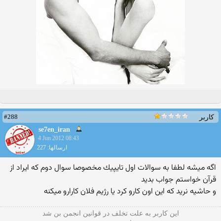
#288
کاربر
se7en_iran
4 Jun 2012 08:43
ارسالها: 227
اگه ميشه لطفا به سوالات اول تايپيك مخصوصا سوال دوم كه ايراد از
قرآن خواستم جواب بديد
و حاشيه نريد كه اين اون كارو كرد يا رژيم فلان كارارو ميكنه
این كاربر به علت تخلف در قوانین انجمن بن شد