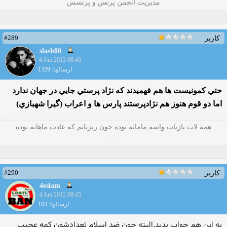
مدیریت انجمن پرنس و پرنسس
#289
کاربر
slash00
4 Jun 2012 08:43
ارسالها: 1329
حتي كمونيست ها هم فهميدند كه نژاد پرستي جايي در جهان ندارد
اما دو قوم هنوز هم نژادپرستند پارس ها و اعراب (گيرا شهبازي)
همه لات بازیات واسه مامانه بوده خون ریزیاتم که عادت ماهانه بوده
...
#290
کاربر
4eslam
4 Jun 2012 08:45
ارسالها: 103
به این هم جواب بدید.البته چون ضد اسلام تعدادشون کمه عجیب