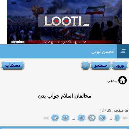
☰
انجمن لوتی
مذهب
مخالفان اسلام جواب بدن
صفحه: 29 / 46
>>
46
45
...
30
29
28
...
1
<<