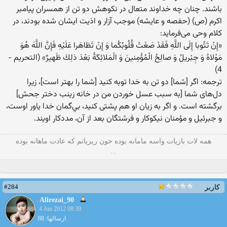
باشند. چنان چه خداوند متعال در نکوهش دو تن از همسران پیامبر
اکرم (ص) (حفصه و عایشه) موجب آزار و اذیت ایشان شده بودند، در
کلام وحی می‌فرماید:
«إِنْ تَتُوبا إِلَى اللَّهِ فَقَدْ صَغَتْ قُلُوبُكُما وَ إِنْ تَظاهَرا عَلَيْهِ فَإِنَّ اللَّهَ هُوَ
مَوْلاهُ وَ جِبْريلُ وَ صالِحُ الْمُؤْمِنينَ وَ الْمَلائِكَةُ بَعْدَ ذلِكَ ظَهيرٌ» (التحریم -
4)
ترجمه: اگر [شما] دو تن به خدا توبه كنيد [شما را بهتر است‏]، زيرا
دل‌هاى شما [به سبب عسل خوردن من در خانه زينب دختر جحش‏]
برگشته است. و اگر به زيان او هم پشتى كنيد، بي‌گمان خدا ياور اوست،
و جبرئيل و مؤمنان نيكوكار و فرشتگان بعد از آن، مددكار اويند.
همه لات بازیات واسه مامانه بوده خون ریزیاتم که عادت ماهانه بوده
...
#284
کاربر
Alirezai_90
4 Jun 2012 08:39
ارسالها: 88