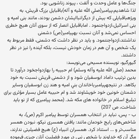
جنگ‌ها و عامل وحدت و اُلفت ، پيوند زناشويى بود.
لذا شاهدیم،پيامبر(صلي الله عليه و آله)باقبايل بزرگ قريش‌، به
ويژهباقبايلى كه بيش از ديگرانباایشان دشمن بودند‌، مانند بنى اميه و
بنى اسرائيل‌،ازدواجنمود . اماباقبايل انصار كه از سوى آنان هيچ خطرى
احساس نمی‌شد و آنان نسبت بهپيامبر(ص) دشمنى
نداشتند،ازدواجننمود. و باید در نظر داشت که دشمنی، فقط مربوط به
یک شخص و آن هم در زمان خودش نیست، بلکه آینده را نیز در نظر
داشتند.
گيورگيو‌، نويسنده مسيحى می‌نويسد:
محمد (صلي الله عليه وآله وسلم) ام حبيبه را بهازدواجخود درآورد تا
بدين ترتيب داماد ابوسفيان شود و از دشمنى قريش نسبت به خود
بكاهد. در نتيجهپيامبرباخاندان بني اميه و هند زن ابوسفيان وساير
دشمنان خونين خود خويشاوند شد و ام حبيبه عامل بسيار مؤثرى براى
تبليغ اسلام در خانواده هاى مكه شد. (محمد پيامبرى كه از نو بايد
شناخت، ص 207)
ب - پس، نباید در انتخاب همسران توسط پیامبر اکرم (ص)، به
شاخص‌های رایج خودمان مانند: یافتن همسری نیکو، نبودن همسر
مناسب‌تر و ... استناد کرد. همسران انبیاء (ع) هیچ فضیلیتی ندارند،
مگر آن که خداوند یا شخص نبی در مورد فضلیت آنان چیزی فرموده