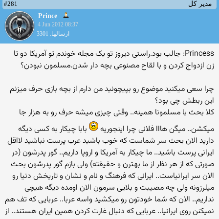
#281
مدیر کل
Prince
4 Jun 2012 08:37
ارسالها: 3301
Princess: جالب بود.راستی دیروز تو یک مجله خوندم تو آمریکا دو تا
زن ازدواج کردن و با لقاح مصنوعی بچه دار شدن.مسلمون نبودن؟
چرا سعی میکنید موضوع رو بپیچونید من دارم از بچه بازی حرف میزنم
این ربطش چی بود؟
کلا بحث با مسلمونا همینه.. وقتی چیزی میشه حرف رو به هزار جا
میکشن.. میگن هااا فلانی چرا اینجوریه
بابا چیکار به کسی دیگه
دارید الان بحث سر شماست که خوب باشید عرب پرست نباشید لااقل
ایرانی پرست باشید.. ما چیکار به آمریکا و اروپا داریم.. گور پدرشون (در
صورتی که از هر نظر از ما بهترن و حقیقته) ولی بازم گور پدرشون بحث
الان سر ایرانیاست.. ایرانی که فرهنگ و نام و نشان و تاریخش دنیا رو
میلرزونه ولی چه مصیبت و بلایی سرمون الان اومده دیگه هیچی
نداریم.. الان که شما خودتون رو میکشید واسه عربا.. عربایی که تف هم
نمیکنن روی ایرانیا.. عربایی که دنبال غارت کردن همین ایران هستند.. از