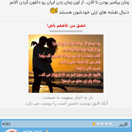
زمان پیامبر بودن تا الان.. از اون زمان زدن ایران رو داغون کردن الانم
دنبال نقشه های ارثی خودشون هستند
عشق من عاشقم باش!
≈≈≈≈≈≈≈≈≈≈≈≈≈≈
دل نه اجبار میفهمد نه نصیحت...
آنکه لایق دوست داشتن است را دوست می دارد.
#282
کاربر
se7en_iran