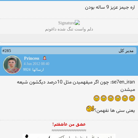
اره جيمز عزيز 9 ساله بودن
دلم واست تنگ شده داغونم
#285
مدیر کل
Princess
4 Jun 2012 08:40
ارسالها: 9924
se7en_iran: چون اگر ميفهميدن مثل 10درصد ديگشون شيعه
ميشدن
یعنی سنی ها نفهمن؟
عشق من عاشقتم!
≈≈≈≈≈≈≈≈≈≈≈≈≈≈