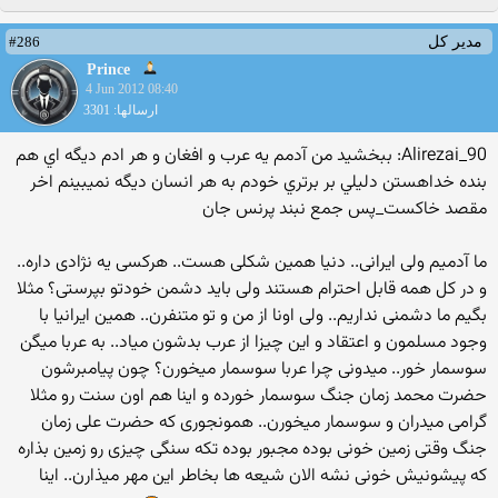
#286
مدیر کل
Prince
4 Jun 2012 08:40
ارسالها: 3301
Alirezai_90: ببخشيد من آدمم يه عرب و افغان و هر ادم ديگه اي هم
بنده خداهستن دليلي بر برتري خودم به هر انسان ديگه نميبينم اخر
مقصد خاكست_پس جمع نبند پرنس جان
ما آدمیم ولی ایرانی.. دنیا همین شکلی هست.. هرکسی یه نژادی داره..
و در کل همه قابل احترام هستند ولی باید دشمن خودتو بپرستی؟ مثلا
بگیم ما دشمنی نداریم.. ولی اونا از من و تو متنفرن.. همین ایرانیا با
وجود مسلمون و اعتقاد و این چیزا از عرب بدشون میاد.. به عربا میگن
سوسمار خور.. میدونی چرا عربا سوسمار میخورن؟ چون پیامبرشون
حضرت محمد زمان جنگ سوسمار خورده و اینا هم اون سنت رو مثلا
گرامی میدران و سوسمار میخورن.. همونجوری که حضرت علی زمان
جنگ وقتی زمین خونی بوده مجبور بوده تکه سنگی چیزی رو زمین بذاره
که پیشونیش خونی نشه الان شیعه ها بخاطر این مهر میذارن.. اینا