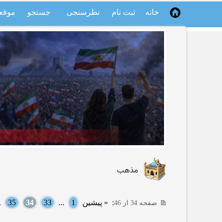
خانه
ثبت نام
نظرسنجی
جستجو
موقع
مذهب
:
« پیشین
1
...
33
34
35
..
صفحه 34 از 46