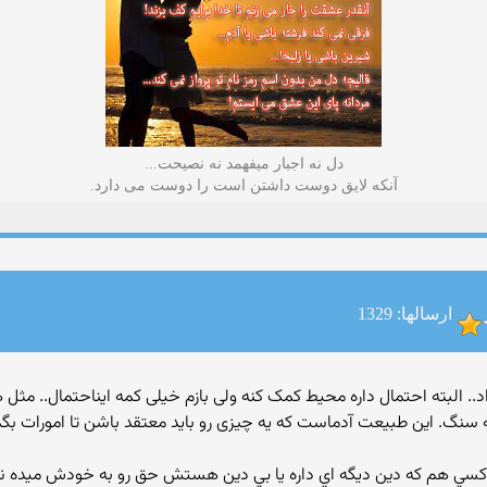
دل نه اجبار میفهمد نه نصیحت...
آنکه لایق دوست داشتن است را دوست می دارد.
ارسالها: 1329
 داد.. البته احتمال داره محیط کمک کنه ولی بازم خیلی کمه ایناحتمال.. مث
نگ. این طبیعت آدماست که یه چیزی رو باید معتقد باشن تا امورات بگذره.
و كسي هم كه دين ديگه اي داره يا بي دين هستش حق رو به خودش ميده ن