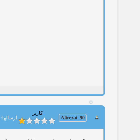
کاربر
Alirezai_90
ارسالها: 88