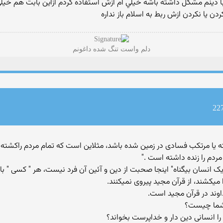
 با دينم مشكل داشته باشه خيلي ام ازش استفاده كردم ازاين بابت هم
دن يا نكردن ازش ربط به اسلام باز نداره
دلم واست تنگ شده داغونم
ه يا مرتكب فسادی در زمين شده باشد، مثلاين است كه تمام مردم راكشته 
ردم را زنده داشته است ."
يک انسان بيگناه" اينجا صحبت از دين و آئين آن فرد نيست، هر " کسی " با 
ا ميکشند، از قرآن مجيد پيروی نميکنند.
وند در قرآن مجيد است.
ر شما چيست؟
 را انسانی دين دار و خداپرست بخواند؟