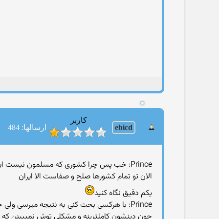
کاربر
ebicd
ارسالها: 484
Prince: خب پس چرا کشوری که مسلمون نیست این اشتباه نیست؟
الان تو تمام کشورها صلح و صفاست الا ایران
یکم دقیق نگاه کنید
Prince: با هرکسی بحث کنی به نتیجه میرسی ولی جز این دین..
چون دینشون کاملترینه و مشکلی توش نمیبینن که ک