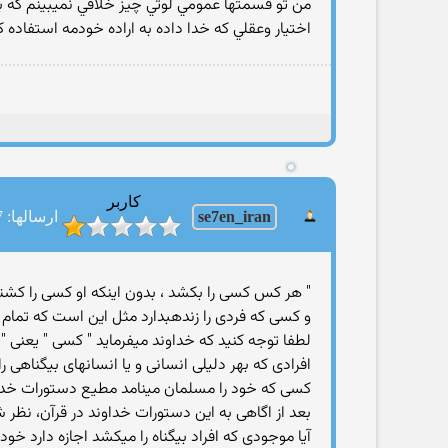
من تو قسمتها عمومي لوتي چيز خلافي نميبينم كه
اختيار وعقلي كه خدا داده به اراده خودمه استفاده كر
کاربر
se7en_iran
ارسالها: 227
" هر كس كسی را بكشد ، بدون اينكه او كسی را كشت
و كسی كه فردی را زندهبدارد مثل اين است كه تمام م
لطفا توجه کنيد که خداوند ميفرمايد " کسی " يعنی "
افرادی که بهر دليلی انسانی و يا انسانهای بيگناهی ر
کسی که خود را مسلمان مينامد مطيع دستورات خدا
بعد از اگاهی به اين دستورات خداوند در قرآن، نظ
آيا موجودی که افراد بيگناه را ميکشد اجازه دارد خود