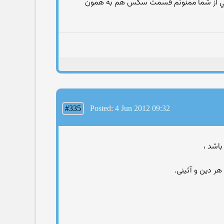
 خيلي از شما ممنونم قسمت سكس هم به همون
#335
Posted: 4 Jun 2012 09:32
باشد ،
هر دين و آئينی.