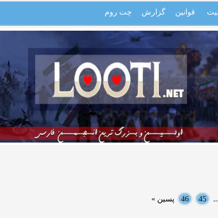
یت
قوانین
گزارش
چت روم
.
45
46
پسین »