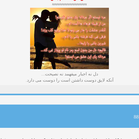
≈≈≈≈≈≈≈≈≈≈≈≈≈≈
دل نه اجبار میفهمد نه نصیحت...
آنکه لایق دوست داشتن است را دوست می دارد.