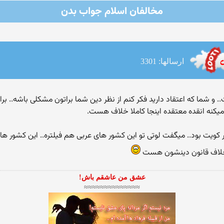
مخالفان اسلام جواب بدن
ارسالها: 3301
 و شما که اعتقاد دارید فکر کنم از نظر دین شما براتون مشکلی باشه.. ب
ا میکنه انقده معتقده اینجا کاملا خلاف هست.
ر کویت بود.. میگفت لوتی تو این کشور های عربی هم فیلتره.. این کشور 
ون خلاف قانون دینشون هست
عشق من عاشقم باش!
≈≈≈≈≈≈≈≈≈≈≈≈≈≈