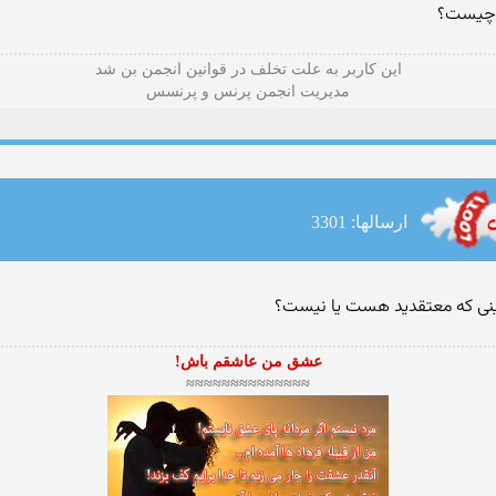
شد چيست؟
این كاربر به علت تخلف در قوانین انجمن بن شد
مدیریت انجمن پرنس و پرنسس
ارسالها: 3301
دینی که معتقدید هست یا نیست؟
عشق من عاشقم باش!
≈≈≈≈≈≈≈≈≈≈≈≈≈≈