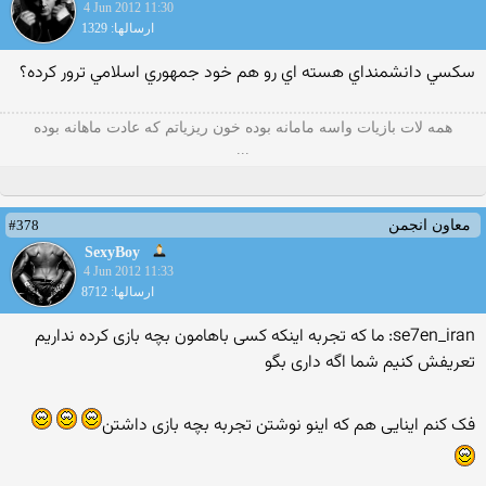
4 Jun 2012 11:30
ارسالها: 1329
سكسي دانشمنداي هسته اي رو هم خود جمهوري اسلامي ترور كرده؟
همه لات بازیات واسه مامانه بوده خون ریزیاتم که عادت ماهانه بوده
...
#378
معاون انجمن
SexyBoy
4 Jun 2012 11:33
ارسالها: 8712
se7en_iran: ما كه تجربه اينكه كسى باهامون بچه بازى كرده نداريم
تعريفش كنيم شما اگه دارى بگو
فک کنم اینایی هم که اینو نوشتن تجربه بچه بازی داشتن