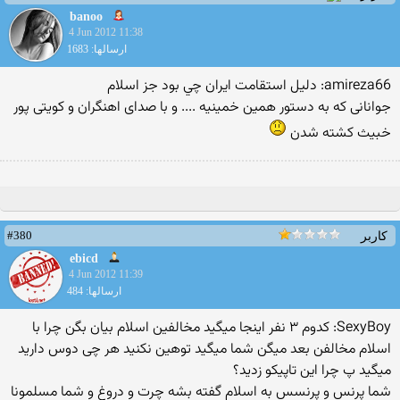
banoo
4 Jun 2012 11:38
ارسالها: 1683
amireza66: دليل استقامت ايران چي بود جز اسلام
جوانانی که به دستور همین خمینیه .... و با صدای اهنگران و کویتی پور
خبیث کشته شدن
#380
کاربر
ebicd
4 Jun 2012 11:39
ارسالها: 484
SexyBoy: کدوم ۳ نفر اینجا میگید مخالفین اسلام بیان بگن چرا با
اسلام مخالفن بعد میگن شما میگید توهین نکنید هر چی دوس دارید
میگید پ چرا این تاپیکو زدید؟
شما پرنس و پرنسس به اسلام گفته بشه چرت و دروغ و شما مسلمونا