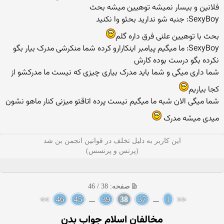
فلانین و بیسار نمیشه توهیین میشه بحث
SexyBoy: جنبه شو ندارید بحثو وا نکنید
بحث با توهیین علنی فرق داره گلم
SexyBoy: ما میگیم پیامبر اینکارارو کرده شما منکرشی مدرک بیار بگو
نکرده بگو درست بوده کارش
شما داری میگی و شما باید مدرک بیاری چیزی که نیست ما مدرکشو از
کجا بیاریم
شما میگی الان شبه ما میگیم نیست پرده اتاقتو میزنی کنار ماهو نشون
میدی میشه مدرک
این کاربر به دلیل تخلف در قوانین انجمن بن شد
(پرنس و پرنسس)
صفحه: 38 / 46
>>
46
45
...
39
38
37
...
1
<<
مخالفان اسلام جواب بدن