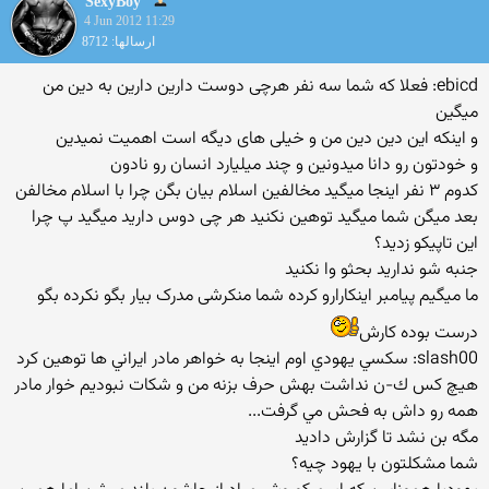
SexyBoy
4 Jun 2012 11:29
ارسالها: 8712
ebicd: فعلا که شما سه نفر هرچی دوست دارین دارین به دین من
میگین
و اینکه این دین دین من و خیلی های دیگه است اهمیت نمیدین
و خودتون رو دانا میدونین و چند میلیارد انسان رو نادون
کدوم ۳ نفر اینجا میگید مخالفین اسلام بیان بگن چرا با اسلام مخالفن
بعد میگن شما میگید توهین نکنید هر چی دوس دارید میگید پ چرا
این تاپیکو زدید؟
جنبه شو ندارید بحثو وا نکنید
ما میگیم پیامبر اینکارارو کرده شما منکرشی مدرک بیار بگو نکرده بگو
درست بوده کارش
slash00: سكسي يهودي اوم اينجا به خواهر مادر ايراني ها توهين كرد
هيچ كس ك-ن نداشت بهش حرف بزنه من و شكات نبوديم خوار مادر
همه رو داش به فحش مي گرفت...
مگه بن نشد تا گزارش دادید
شما مشکلتون با یهود چیه؟