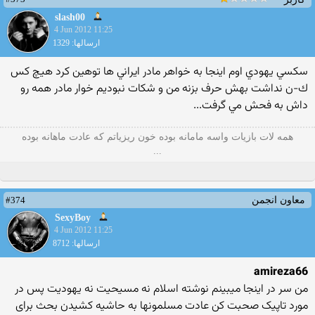
slash00
4 Jun 2012 11:25
ارسالها: 1329
سكسي يهودي اوم اينجا به خواهر مادر ايراني ها توهين كرد هيچ كس
ك-ن نداشت بهش حرف بزنه من و شكات نبوديم خوار مادر همه رو
داش به فحش مي گرفت...
همه لات بازیات واسه مامانه بوده خون ریزیاتم که عادت ماهانه بوده
...
#374
معاون انجمن
SexyBoy
4 Jun 2012 11:25
ارسالها: 8712
amireza66
من سر در اینجا میبینم نوشته اسلام نه مسیحیت نه یهودیت پس در
مورد تاپیک صحبت کن عادت مسلمونها به حاشیه کشیدن بحث برای