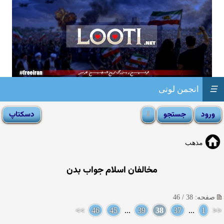
☰
انجمن لوتی
مذهب
مخالفان اسلام جواب بدن
صفحه: 38 / 46
>>
46
45
...
39
38
37
...
1
<<