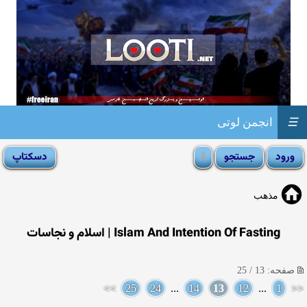
☰
انجمن لوتی
مذهب
Islam And Intention Of Fasting | اسلام و نجاسات
صفحه: 13 / 25
>>
25
24
...
14
13
12
...
1
<<