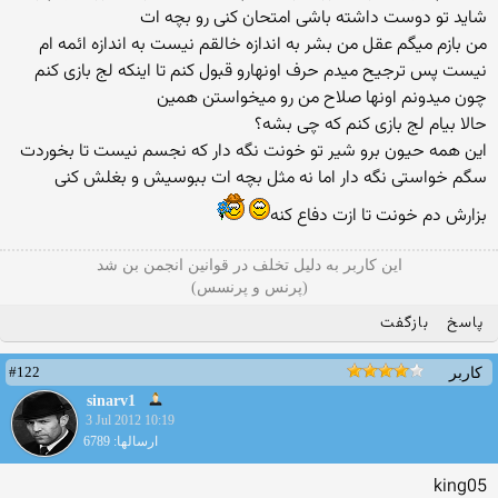
شاید تو دوست داشته باشی امتحان کنی رو بچه ات
من بازم میگم عقل من بشر به اندازه خالقم نیست به اندازه ائمه ام
نیست پس ترجیح میدم حرف اونهارو قبول کنم تا اینکه لج بازی کنم
چون میدونم اونها صلاح من رو میخواستن همین
حالا بیام لج بازی کنم که چی بشه؟
این همه حیون برو شیر تو خونت نگه دار که نجسم نیست تا بخوردت
سگم خواستی نگه دار اما نه مثل بچه ات ببوسیش و بغلش کنی
بزارش دم خونت تا ازت دفاع کنه
این کاربر به دلیل تخلف در قوانین انجمن بن شد
(پرنس و پرنسس)
پاسخ
بازگفت
#122
کاربر
sinarv1
3 Jul 2012 10:19
ارسالها: 6789
king05