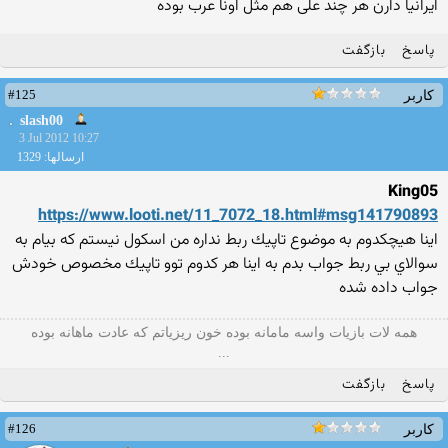
ایرانیا دارن هر چند علی هم مثل اونا عرب بوده
پاسخ
بازگفت
#125
کاربر
slash00
3 Jul 2012 10:27
ارسالها: 1329
King05
https://www.looti.net/11_7072_18.html#msg141790893
اينا هيچكدوم به موضوع تاپيك ربط نداره من اسكول نيستم كه بيام به
سوالاي بي ربط جواب بدم به اينا هر كدوم توو تاپيك مخصوص خودش
جواب داده شده
همه لات بازیات واسه مامانه بوده خون ریزیاتم که عادت ماهانه بوده
...
پاسخ
بازگفت
#126
کاربر