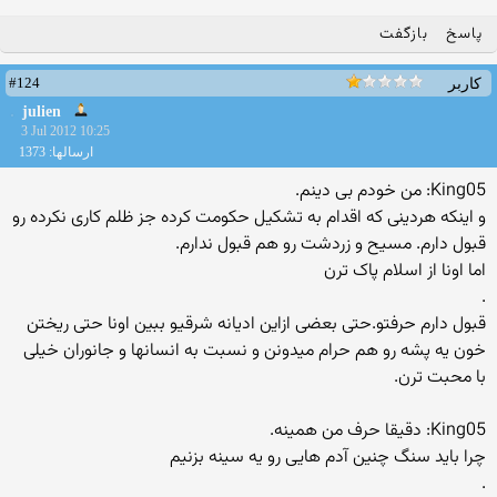
پاسخ
بازگفت
#124
کاربر
julien
3 Jul 2012 10:25
ارسالها: 1373
King05: من خودم بی دینم.
و اینکه هردینی که اقدام به تشکیل حکومت کرده جز ظلم کاری نکرده رو
قبول دارم. مسیح و زردشت رو هم قبول ندارم.
اما اونا از اسلام پاک ترن
.
قبول دارم حرفتو.حتی بعضی ازاین ادیانه شرقیو ببین اونا حتی ریختن
خون یه پشه رو هم حرام میدونن و نسبت به انسانها و جانوران خیلی
با محبت ترن.
King05: دقیقا حرف من همینه.
چرا باید سنگ چنین آدم هایی رو یه سینه بزنیم
.