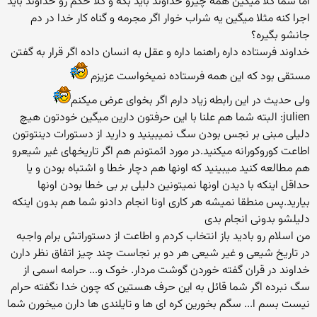
اما شما کلا میگین همه چیزو خداوند باید بگه و کلا حکم رو خداوند باید
اجرا کنه مثلا میگین یه شراب خوار اگر مجرمه و گناه کار خدا در دم
جانشو بگیره؟
خداوند فرستاده داره راهنما داره و عقل به انسان داده اگر قرار به گفتن
مستقی بود که این همه فرستاده نمیخواست عزیزم
ولی حدیث در این رابطه زیاد دارم اگر بخوای عرض میکنم
julien: البته شما هم علنا با این حرفتون دارین میگین خودتون هیچ
دلیلی مبنی بر نجس بودن سگ نمیبینید و دارید از دستورات دینتوتون
اطاعت کوروکورانه میکنید.در مورد ائمتونم هم اگر تاریخهای غیر شیعرو
هم مطالعه کنید میبینید که اونها هم دچار خطا و اشتباه بودن و یا
حداقل اینکه با دیدن اونها نمیتونین دلیلی بر بی خطا بودن اونها
بیارید.پس منطقا نمیشه هر کاری اونا انجام دادنو شما هم بدون اینکه
دلیلشو بدونی انجام بدی
من اسلام رو بادید باز انتخاب کردم و اطاعت از دستوراتش برام واجبه
در تاریخ شیعی و غیر شیعی هر دو بر نجاست چند چیز اتفاق نظر دارن
خداوند در قران گفته خوردن گوشت مردار. خوک و... حرامه اسمی از
سگ نبرده اگر شما قائل به این حرف هستین که چون خدا نگفته حرام
نیست بسم ا... سگم بخورین کره ای ها و تایلندی ها دارن میخورن شما