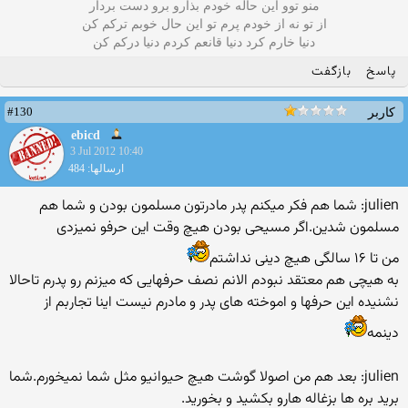
منو توو این حاله خودم بذارو برو دست بردار
از تو نه از خودم پرم تو این حال خوبم ترکم کن
دنیا خارم کرد دنیا قانعم کردم دنیا درکم کن
پاسخ
بازگفت
#130
کاربر
ebicd
3 Jul 2012 10:40
ارسالها: 484
julien: شما هم فکر میکنم پدر مادرتون مسلمون بودن و شما هم
مسلمون شدین.اگر مسیحی بودن هیچ وقت این حرفو نمیزدی
من تا ۱۶ سالگی هیچ دینی نداشتم
به هیچی هم معتقد نبودم الانم نصف حرفهایی که میزنم رو پدرم تاحالا
نشنیده این حرفها و اموخته های پدر و مادرم نیست اینا تجاربم از
دینمه
julien: بعد هم من اصولا گوشت هیچ حیوانیو مثل شما نمیخورم.شما
برید بره ها بزغاله هارو بکشید و بخورید.