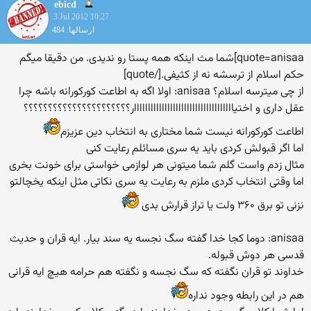
ebicd
3 Jul 2012 10:27
ارسالها: 484
quote=anisaa]شما مث اینکه همه پستا رو ندیدی. من دقیقا میگم
حکم اسلام از ترسشه نه از کثیفی.[/quote]
از چی میترسه اسلام؟ anisaa: اولا اگه به اطاعت کورکورانه باشه چرا
عقل داری و اختیاااااااااااااااااااااااااااااااااااار؟؟؟؟؟؟؟؟؟؟؟؟؟؟؟؟؟؟؟؟؟؟
اطاعت کورکورانه نیست شما مختاری به انتخاب دین عزیزم
اما اگر قبولش کردی باید یه سری مسائلم رعایت کنی
مثال زدم واست گلم شما میتونی هر لوازمی خواستی برای خونت بخری
اما وقتی انتخاب کردی ملزم به رعایت یه سری نکاتی مثل اینکه یخچالتو
نزنی تو برق ۳۶۰ ولت یا تراز قرارش بدی
anisaa: دوما کجا خدا گفته سگ نجسه یه سند بیار. ایه قران و حدیث
قدسی هر دوش قبوله.
خداوند تو قران نگفته که سگ نجسه و نگفته هم حرامه هیچ ایه قرانی
هم در این رابطه وجود نداره