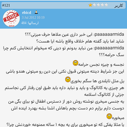
#121
کاربر
ebicd
3 Jul 2012 10:19
ارسالها: 484
paaaaaarmida: ابی خبر داری عین ملاها حرف میزنی؟؟؟
شاید اما باید گفته هام خلاف واقع باشه ایا هست؟
paaaaaarmida: من نباید بدونم تو دینی که میخوام انتخابش کنم چرا
سگ حرامه؟؟؟
نجسه و چیزه نجس حرامه
این جز شرایط دینته میتونی قبول نکنی این دین رو میتونی هندو باشی
یل مثل تایلندی ها سگم بخوری
هر چیزی یه کاتالوگ و باید و نباید داره باید طبق اون رفتار کنی نجاستم
جزئی از کاتالوگ اسلامه
یه جنسی میخری نوشته روش دور از دسترس اطفال تو بیای بگی من
دوست دارم بزارم دم دست بچم باهاش اشنا بشه بهدرد اینده اش
میخوره
یا مثلا پفکی که تو میخوری برای یه بچه ۱ ساله ممنوعه خوردنش چرا؟