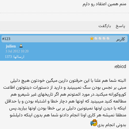
منم همين اعتقاد رو دارم
پاسخ
بازگفت
#123
کاربر
julien
3 Jul 2012 10:20
ارسالها: 1373
ebicd:
البته شما هم علنا با این حرفتون دارین میگین خودتون هیچ دلیلی
مبنی بر نجس بودن سگ نمیبینید و دارید از دستورات دینتوتون اطاعت
کوروکورانه میکنید.در مورد ائمتونم هم اگر تاریخهای غیر شیعرو هم
مطالعه کنید میبینید که اونها هم دچار خطا و اشتباه بودن و یا حداقل
اینکه با دیدن اونها نمیتونین دلیلی بر بی خطا بودن اونها بیارید.پس
منطقا نمیشه هر کاری اونا انجام دادنو شما هم بدون اینکه دلیلشو
بدونی انجام بدی