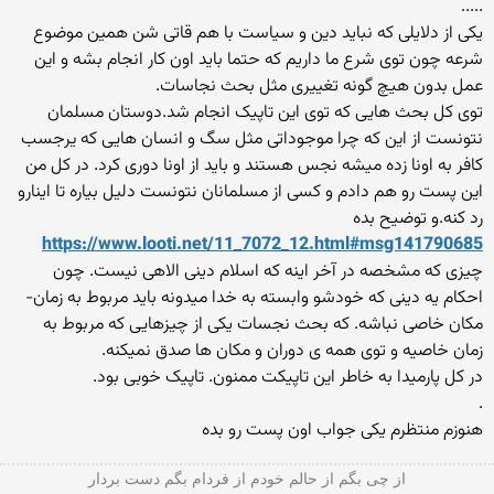
.....
یکی از دلایلی که نباید دین و سیاست با هم قاتی شن همین موضوع
شرعه چون توی شرع ما داریم که حتما باید اون کار انجام بشه و این
عمل بدون هیچ گونه تغییری مثل بحث نجاسات.
توی کل بحث هایی که توی این تاپیک انجام شد.دوستان مسلمان
نتونست از این که چرا موجوداتی مثل سگ و انسان هایی که یرجسب
کافر به اونا زده میشه نجس هستند و باید از اونا دوری کرد. در کل من
این پست رو هم دادم و کسی از مسلمانان نتونست دلیل بیاره تا اینارو
رد کنه.و توضیح بده
https://www.looti.net/11_7072_12.html#msg141790685
چیزی که مشخصه در آخر اینه که اسلام دینی الاهی نیست. چون
احکام یه دینی که خودشو وابسته به خدا میدونه باید مربوط به زمان-
مکان خاصی نباشه. که بحث نجسات یکی از چیزهایی که مربوط به
زمان خاصیه و توی همه ی دوران و مکان ها صدق نمیکنه.
در کل پارمیدا به خاطر این تاپیکت ممنون. تاپیک خوبی بود.
.
هنوزم منتظرم یکی جواب اون پست رو بده
از چی بگم از حالم خودم از فردام بگم دست بردار