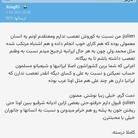
King05
3 Jul 2012 10:38
ارسالها: 7673
julien: من نسبت به کوروش تعصب ندارم ومعتقدم اونم یه انسان
معمولی بوده که هم کارای خوب انجام داده و هم اشتباه مرتکب شده
مثل محمد.ولی چون به هر حال ایرانیه ترجیح میدم نسبت به وطنم
تعصب داشته باشم تا یه بیگانه.
اعرابی که شما برین کشوراشون اصلا ایزانیها و شیعیانو مسلمون
حساب نمیکنن و نسبت به علی و کسای دیگه انقدر تعصب ندارن که
ایرانیا دارن هر چند علی هم مثل اونا عرب بوده
دمت گرم. خیلی زببا نوشتی. ممنون
julien: قبول دارم حرفتو.حتی بعضی ازاین ادیانه شرقیو ببین اونا حتی
ریختن خون یه پشه رو هم حرام میدونن و نسبت به انسانها و جانوران
خیلی با محبتترن.
کاملا درسته.