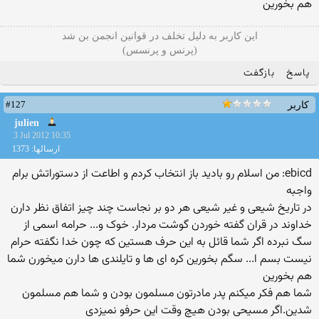
هم بخورین
این کاربر به دلیل تخلف در قوانین انجمن بن شد
(پرنس و پرنسس)
پاسخ
بازگفت
#127
کاربر
julien
3 Jul 2012 10:35
ارسالها: 1373
ebicd: من اسلام رو بادید باز انتخاب کردم و اطاعت از دستوراتش برام
واجبه
در تاریخ شیعی و غیر شیعی هر دو بر نجاست چند چیز اتفاق نظر دارن
خداوند در قران گفته خوردن گوشت مردار. خوک و... حرامه اسمی از
سگ نبرده اگر شما قائل به این حرف هستین که چون خدا نگفته حرام
نیست بسم ا... سگم بخورین کره ای ها و تایلندی ها دارن میخورن شما
هم بخورین
شما هم فکر میکنم پدر مادرتون مسلمون بودن و شما هم مسلمون
شدین.اگر مسیحی بودن هیچ وقت این حرفو نمیزدی