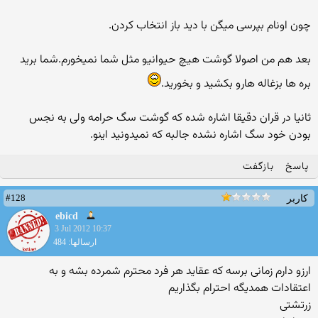
چون اونام بپرسی میگن با دید باز انتخاب کردن.
بعد هم من اصولا گوشت هیچ حیوانیو مثل شما نمیخورم.شما برید
بره ها بزغاله هارو بکشید و بخورید.
ثانیا در قران دقیقا اشاره شده که گوشت سگ حرامه ولی به نجس
بودن خود سگ اشاره نشده جالبه که نمیدونید اینو.
پاسخ
بازگفت
#128
کاربر
ebicd
3 Jul 2012 10:37
ارسالها: 484
ارزو دارم زمانی برسه که عقاید هر فرد محترم شمرده بشه و به
اعتقادات همدیگه احترام بگذاریم
زرتشتی