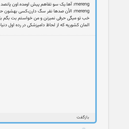
mereng: آها.یک سو تفاهم پیش اومده.اون پانصد هزار تومن رو اسلام از تو گرفته؟یا ایران سال ۱۳۹۱؟
mereng: الأن صدها نفر سگ دارن،کسی بهشون حرفی زده؟
خب تو میگی حرفی نمیزنن و من خواستم بت بگم ب
المان کشوریه که از لحاظ دامپزشکی در رده اول دنیاست. جالبه بدونی جمهیت سگهای خ
بازگفت