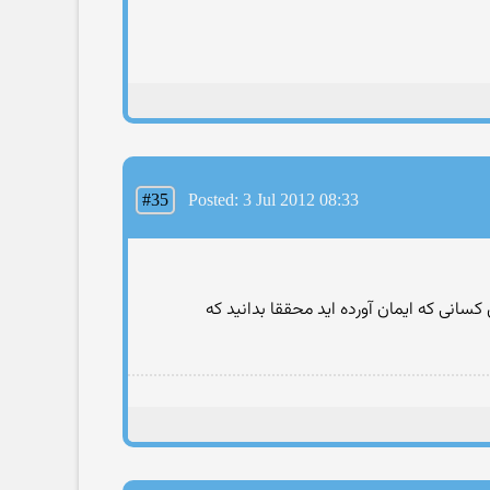
#35
Posted: 3 Jul 2012 08:33
نیم:«انماالمشركون نجس»"ای کسانی که ایمان آورده اید محققا بدانید که