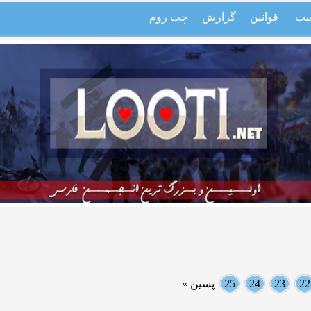
یت
قوانین
گزارش
چت روم
22
23
24
25
پسین »