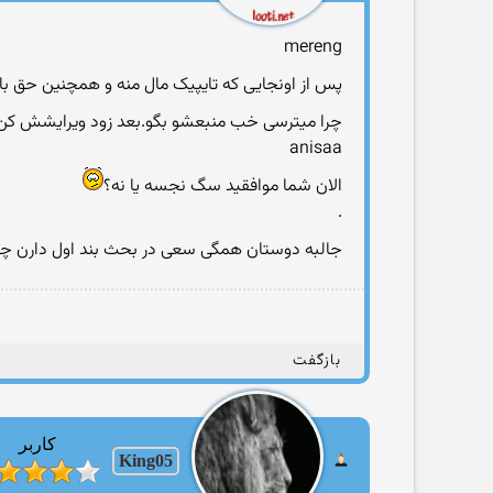
mereng
پس از اونجایی که تایپیک مال منه و همچنین حق ب
چرا میترسی خب منبعشو بگو.بعد زود ویرایشش ک
anisaa
الان شما موافقید سگ نجسه یا نه؟
.
جالبه دوستان همگی سعی در بحث بند اول دارن چون
بازگفت
کاربر
King05