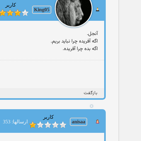
کاربر
King05
آنجل.
اگه آفریده چرا نباید بریم.
اگه بده چرا آفریده.
بازگفت
کاربر
anisaa
ارسالها: 353