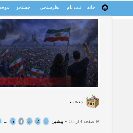
خانه
ثبت نام
نظرسنجی
جستجو
موقع
مذهب
:
« پیشین
1
2
3
4
5
...
صفحه 4 از 25