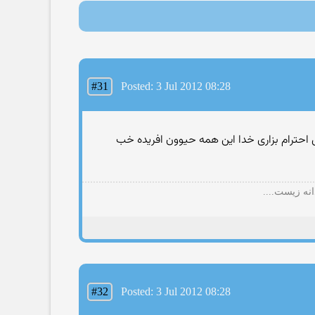
#31
Posted: 3 Jul 2012 08:28
 احترام بزاری خدا اين همه حيوون افريده خب
نه زيست....
#32
Posted: 3 Jul 2012 08:28