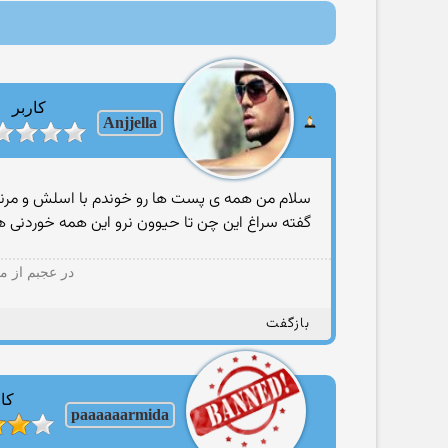
کاربر
Anjjella
سلام من همه ی پست ها رو خوندم با اسلش و مرنگ م
گفته سراغ اين چن تا حيوون نرو اين همه خوردنی هس
در عجبم از م
بازگفت
کار
paaaaaarmida