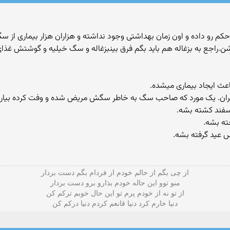
کم رو داده و اون زمان بهداشتی وجود نداشته و هزاران هزار بیماری از 
.راجع به بزغاله هم باید بگم فرق بینبزغاله و سگ خیلیه و گوشتش غذای 
عث ایجاد بیماری میشده.
یران. یک مورد که صاحب سگ به خاطر سگش مریض شده و وفت کرده بیار.
وسفند کشته بشه.
ته بشه.
س عید گرفته بشه.
از چی بگم از حالم خودم از فردام بگم دست بردار
منو توو این حاله خودم بذارو برو دست بردار
از تو نه از خودم پرم تو این حال خوبم ترکم کن
دنیا خارم کرد دنیا قانعم کردم دنیا درکم کن