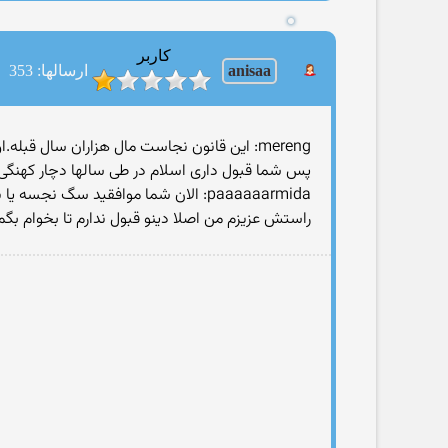
کاربر
anisaa
ارسالها: 353
mereng: این قانون نجاست مال هزاران سال قبله.اون زمان بهداشت وجود نداشته و نود درصد سگها باعث بیماری میشدن.
پس شما قبول داری اسلام در طی سالها دچار کهنگی
paaaaaarmida: الان شما موافقید سگ نجسه یا نه؟
راستش عزیزم من اصلا دینو قبول ندارم تا بخوام بگ