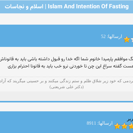
Islam And Intention Of Fasting | اسلام و نجاسات
ارسالها: 52
وافقم پارمیدا خانوم شما اگه خدا رو قبول داشته باشی باید به قانوناش
ت گفته سراغ اين چن تا خوردنی نرو خب بايد به قانونا احترام بزاری
ردمی که خود زير شلاق ظلم و ستم زندگی ميكنند و بر حسينی میگریند كه آزادا
بر
ارسالها: 8911