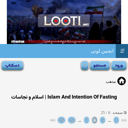
☰
انجمن لوتی
مذهب
Islam And Intention Of Fasting | اسلام و نجاسات
صفحه: 6 / 25
>>
25
24
...
7
6
5
...
1
<<