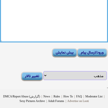
|
Moderator List
|
FAQ
|
How To
|
Rules
|
News
|
DMCA/Report Abuse (گزارش)
Sexy Pictures Archive
|
Adult Forums
|
Advertise on Looti