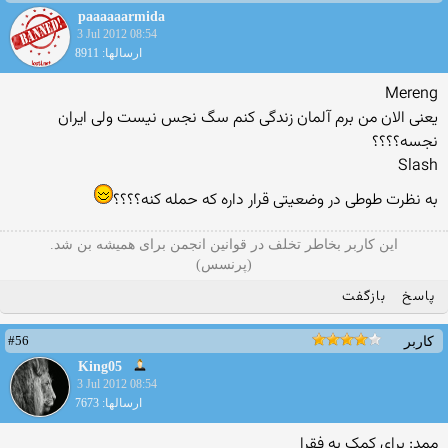
paaaaaarmida
3 Jul 2012 08:54
ارسالها: 8911
Mereng
یعنی الان من برم آلمان زندگی کنم سگ نجس نیست ولی ایران
نجسه؟؟؟؟
Slash
به نظرت طوطی در وضعیتی قرار داره که حمله کنه؟؟؟؟
این کاربر بخاطر تخلف در قوانین انجمن برای همیشه بن شد.
(پرنسس)
پاسخ
بازگفت
#56
کاربر
King05
3 Jul 2012 08:54
ارسالها: 7673