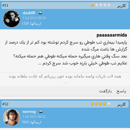
#51
کاربر
slash00
3 Jul 2012 08:50
ارسالها: 1329
paaaaaarmida
پارميدا بيماري تب طوطي رو سرچ كردم نوشته بود كم تر از يك درصد از
گزارش ها باعث مرگ شده
بعد سگ وقتي هاري ميگيره حمله ميكنه طوطي هم حمله ميكنه؟
علايم تب طوطي خيلي بارزه خوب شد سرچ كردم ...
همه لات بازیات واسه مامانه بوده خون ریزیاتم که عادت ماهانه بوده
...
پاسخ
بازگفت
#52
کاربر
mereng
3 Jul 2012 08:52
ارسالها: 7819