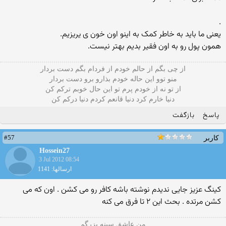
.
یعنی ما باید به خاطر کمک به اینو اون خون ی یریزیم.
همون پول رو به اون فقیر بدیم بهتر نیست.
از چی بگم از حالم خودم از فردام بگم دست بردار
منو توو این حاله خودم بذارو برو دست بردار
از تو نه از خودم پرم تو این حال خوبم ترکم کن
دنیا خارم کرد دنیا قانعم کردم دنیا درکم کن
پاسخ
بازگفت
#57
کاربر
Hossein27
3 Jul 2012 08:54
ارسالها: 1141
کینگ عزیز جایی ندیدم نوشته باشه کافر رو می کشن . اون که می
کشن مرتده . بحث این ۲ تا فرق می کنه
من عاشق سینه بزرگم