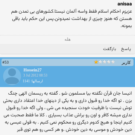
anisaa
عزیزم احکام اسلام فقط واسه آلمان نیستا.کشورهای بی تمدن هم
هستن که هنوز چیزی از بهداشت نمیدونن.پس این حکم باید باقی
بمونه.
هله
پاسخ
بازگفت
#53
کاربر
Hossein27
3 Jul 2012 08:53
ارسالها: 1141
انیسا جان قرآن نگفته بیا مسلمون شو . گفته به ریسمان الهی چنگ
بزن . تو اگه خدا رو قبول داری و به یکی از دینهای خدا اعتقاد داری بحثی
توش نیست با ظرفیت خودت سنجیده می شی ، ولی اگه خدا رو قبول
نداری میشه کافر و اون رو براش عذاب بسیاری . کلا ما فقط صحبت می
کنیم اینجا و هیچ کدوم دیگری رو محکوم نمی کنیم . به قولی عیسی به
دین خودش و موسی به دین خودش .و هر کسی رو هم توی قبر