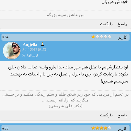
خودش می زان
من عاشق سینه بزرگم
پاسخ
بازگفت
#54
کاربر
Anjjella
3 Jul 2012 08:53
ارسالها: 52
اره منتظرشونم با عقل هم جور مياد خدا مارو واسه عذاب دادن خلق
نكرده با رعايت كردن چن تا حرام و عمل به چن تا واجبات به بهشت
ميرسيم همين!
در عجبم از مردمی که خود زير شلاق ظلم و ستم زندگی ميكنند و بر حسينی
میگریند كه آزادانه زيست....
پاسخ
بازگفت
#55
کاربر