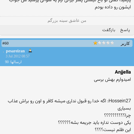
پارمیدا گفتی تو باغ نیستی پسر ایرانی ازم یه سوالی پرسید من جواب
ایشون رو داده بودم
من عاشق سینه بزرگم
پاسخ
بازگفت
#60
کاربر
pesareiran
3 Jul 2012 08:57
ارسالها: 90
Anjjella
امیدوارم بهش برسی
Hossein27: اگه خدا رو قبول نداری میشه کافر و اون رو براش عذاب
بسیاری
چرا؟؟؟؟؟؟؟؟؟؟
یکی دوست نداره باید جریمه بشه؟؟؟؟؟؟
این ظلم نیست؟؟؟؟