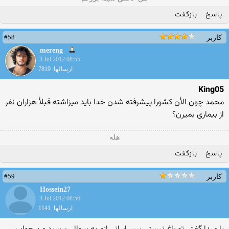
پاسخ
بازگفت
#58
کاربر
mereng
3 Jul 2012 08:55
ارسالها: 7819
King05
محمد چون الأن کشورا پیشرفته شدن خدا باید میزاشته قبلأ هزاران نفر
از بیماری بمیرن؟
هله
پاسخ
بازگفت
#59
کاربر
Hossein27
3 Jul 2012 08:56
ارسالها: 1141