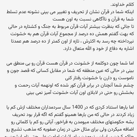
کلام خداوند.
اینکه شما در قرآن نشان از تحریف و تغییر می بینی نشونه عدم تسلط
شما به قرآن و ناآگاهی نسبت به اون هست
تا جائی که بنظرت بیشتر آیات قرآن مربوط به جنگ و کشتاره در حالی
که بهت گفتم همش ده درصد از مجموع آیات قرآن هم به خشونت
نپرداخته چه رسد به اکثرش ، تازه از اون کمتر از ده درصد هم عمدتا
اشاره به دفاع از خود و الله متعال دارد.
اما شما چون دوکلمه از خشونت در قرآن هست قرآن رو بی منطق می
بینی در حالی که عین منطقه که شما در مقابل کسانی که قصد جون و
ناموست رو دارن با خشونت رفتار کنی
چشم شما آنچنان در برابر قرآن کور شده که اونهمه آیات رحمت و
بخشش رو حتی در لابلای اون آیات خشونت آمیز نمی بینی
اما بارها استناد کردی که در 1400 سال سردمداران مختلف ازش کم یا
زیاد کردند در حالی که من بارها همینو گفتم که اگه قرار بود تحریف
بشه حکومتهای مختلف میومدن به فراخور، آیاتی رو کم یا کلماتی رو
اضافه میکردن ولی برای مثال حتی در زمان صفویه که مذهب تشیع رو
حاکم کردن بر ایران ، نیومدن برای اثبات امامت علی حتی نام ایشون رو