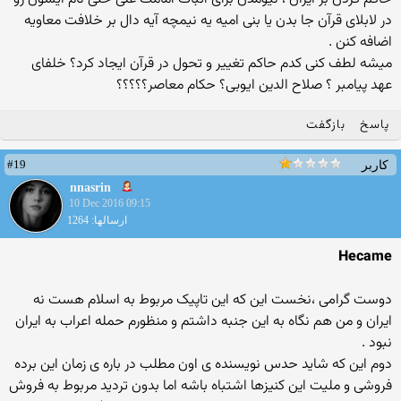
در لابلای قرآن جا بدن یا بنی امیه یه نیمچه آیه دال بر خلافت معاویه
اضافه کنن .
میشه لطف کنی کدم حاکم تغییر و تحول در قرآن ایجاد کرد؟ خلفای
عهد پیامبر ؟ صلاح الدین ایوبی؟ حکام معاصر؟؟؟؟؟
پاسخ
بازگفت
#19
کاربر
nnasrin
10 Dec 2016 09:15
ارسالها: 1264
Hecame
دوست گرامی ،نخست این که این تاپیک مربوط به اسلام هست نه
ایران و من هم نگاه به این جنبه داشتم و منظورم حمله اعراب به ایران
نبود .
دوم این که شاید حدس نویسنده ی اون مطلب در باره ی زمان این برده
فروشی و ملیت این کنیزها اشتباه باشه اما بدون تردید مربوط به فروش