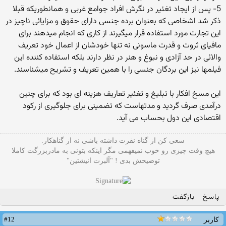
5- پس از ایجاد تغئیر در نگرش افراد جوامع غربی و همانطوریکه قبلا
ذکر شد اشخاصی که بعنوان برده جنسی دارای حقوق و مزایائی ناچیز در
این تجارت مورد استفاده قرار میگیرند از کاری که انجام میدهند برای
مافیای ثروت و قدرت ماسونی نه تنها خودشان از اعمال خود تعریف
والائی در حد آزادی و نبوغ و هنر در نظر دارند بلکه استفاده کننده این
فیلمها نیز این بردگان جنسی را با همین تعریف و تشریح میشناسند.
این مسخ افکار با تبلیغ و تغئیر تعاریف هزینه ای بود که برای چنین
درآمدی صرف گردید و مدتهاست که تضمینی برای جلوگیری از رکود
اقتصادی این دول بحساب می آید.
سعی کن از گناه نفرت داشته باشی نه از گناهکار.
هیچ وقت چیزی رو خوب نمیفهمی مگر اینکه بتونی به مادربزرگت کاملا
توضیحش بدی ! "آلبرت انیشتین"
پاسخ
بازگفت
#12
کاربر