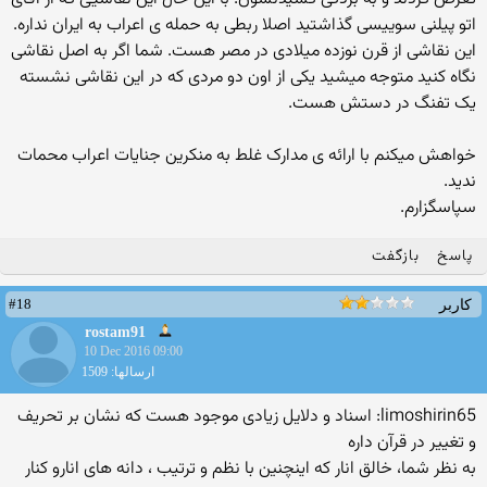
اتو پیلنی سوییسی گذاشتید اصلا ربطی به حمله ی اعراب به ایران نداره.
این نقاشی از قرن نوزده میلادی در مصر هست. شما اگر به اصل نقاشی
نگاه کنید متوجه میشید یکی از اون دو مردی که در این نقاشی نشسته
یک تفنگ در دستش هست.
خواهش میکنم با ارائه ی مدارک غلط به منکرین جنایات اعراب محمات
ندید.
سپاسگزارم.
پاسخ
بازگفت
#18
کاربر
rostam91
10 Dec 2016 09:00
ارسالها: 1509
limoshirin65: اسناد و دلایل زیادی موجود هست که نشان بر تحریف
و تغییر در قرآن داره
به نظر شما، خالق انار که اینچنین با نظم و ترتیب ، دانه های انارو کنار