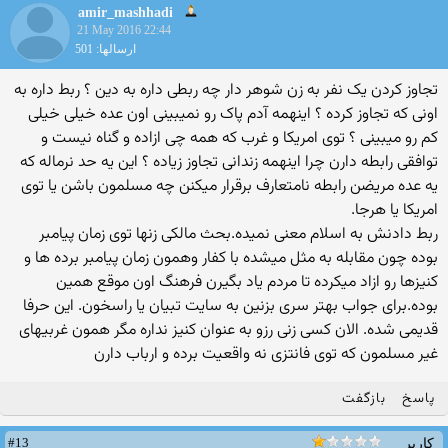
amir_mashhadi
21 May 2016 22:44
ارسالها: 501
تجاوز کردن یک نفر به زن شوهر دار چه ربطی داره به دین ؟ ربط داره به
اونی که تجاوز کرده ؟ اینهمه آدم پاک رو نمیبینی اون عده خیلی خیلی
کم رو میبینی ؟ توی امریکا و غرب که همه چی ازاده و گناه نیست و
توافقی رابطه دارن چرا اینهمه زندانی تجاوز زیاده ؟ این یه حد نرماله که
یه عده مریضن رابطه نامتعارف برقرار میکنن چه مسلمون باشن یا توی
امریکا یا هرجا.
ربط دادنش به اسلام معنی نمیده.بحث مالکی زنها توی زمان پیامبر
بوده چون مقابله به مثل میشده با کفار وهمون زمان پیامبر برده ها و
کنیزها رو ازاد میکرده تا مردم یاد بگیرن فرهنگ اون موقع همین
بوده.برای جواب بهتر سری بزنین به سایت تبیان یا راسخون. این حرفا
قدیمی شده. الان کسی زنی رزو به عنوان کنیز نداره مگر همون غربیهای
غیر مسلمون که توی فانتزی نه واقعیت برده و ارباب دارن
پاسخ
بازگفت
#13
کاربر