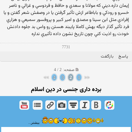
إيمان داره.ديني كه مولانا و سعدي و حافظ و فردوسي و غزالي و ناصر
خسرو و رودكي و باباطاعر ازش تأثير گرفتن يا در وصفش شعر گفتن و يا
إفرادي مثل ابن سينا و مصدق و امير كبير و پروفسور سميعي و هزاري
فرد تأثير گذار ديگه بهش كاملا پايبند هستن رو واس بد جلوه دادنش
خودت رو اذيت كني چون تاريخ نشون داده تأثيري نداره
7731
پاسخ
بازگفت
صفحه: 2 / 4
>>
4
3
2
1
<<
برده داری جنسی در دین اسلام
بیشتر...