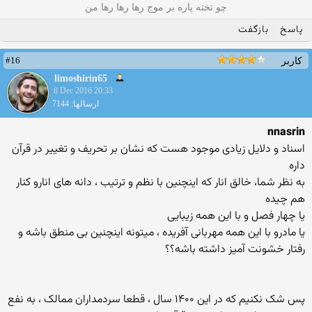
چو تخته پاره بر موج رها رها رها من
پاسخ
بازگفت
#16
کاربر
limoshirin65
8 Dec 2016 20:33
ارسالها: 7144
nnasrin
اسناد و دلایل زیادی موجود هست که نشان بر تحریف و تغییر در قرآن
داره
به نظر شما، خالق انار که اینچنین با نظم و ترتیب ، دانه های انارو کنار
هم چیده
یا چهار فصل و با این همه زیبایی
یا مادرو با این همه مهربانی آفریده ، میتونه اینچنین بی منطق باشه و
رفتار خشونت آمیز داشته باشه؟؟
پس شک نکنیم که در این ۱۴۰۰ سال ، قطعا سردمداران ممالک ، به نفع