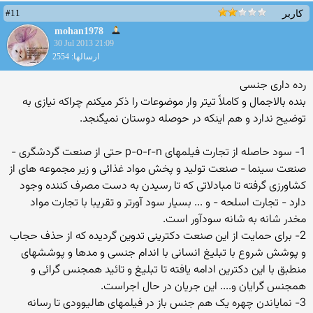
#11
کاربر
mohan1978
30 Jul 2013 21:09
ارسالها: 2554
رده داری جنسی
بنده بالاجمال و کاملاً تیتر وار موضوعات را ذکر میکنم چراکه نیازی به
توضیح ندارد و هم اینکه در حوصله دوستان نمیگنجد.
1- سود حاصله از تجارت فیلمهای p-o-r-n حتی از صنعت گردشگری -
صنعت سینما - صنعت تولید و پخش مواد غذائی و زیر مجموعه های از
کشاورزی گرفته تا مبادلاتی که تا رسیدن به دست مصرف کننده وجود
دارد - تجارت اسلحه - و ... بسیار سود آورتر و تقریبا با تجارت مواد
مخدر شانه به شانه سودآور است.
2- برای حمایت از این صنعت دکترینی تدوین گردیده که از حذف حجاب
و پوشش شروع با تبلیغ انسانی با اندام جنسی و مدها و پوششهای
منطبق با این دکترین ادامه یافته تا تبلیغ و تائید همجنس گرائی و
همجنس گرایان و.... این جریان در حال اجراست.
3- نمایاندن چهره یک هم جنس باز در فیلمهای هالیوودی تا رسانه