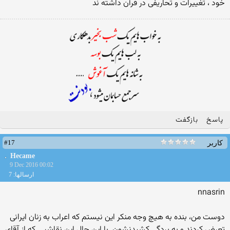
خود ، تغییرات و تحاریفی در قرآن داشته ند
پاسخ
بازگفت
#17
کاربر
Hecame
9 Dec 2016 00:02
ارسالها: 7
nnasrin
دوست من، بنده به هیچ وجه منکر این نیستم که اعراب به زنان ایرانی
تعرض کردند و به بردگی کشیدنشون. با این حال این نقاشیی که از آقای