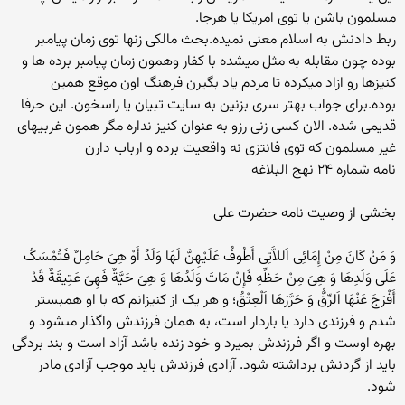
مسلمون باشن یا توی امریکا یا هرجا.
ربط دادنش به اسلام معنی نمیده.بحث مالکی زنها توی زمان پیامبر
بوده چون مقابله به مثل میشده با کفار وهمون زمان پیامبر برده ها و
کنیزها رو ازاد میکرده تا مردم یاد بگیرن فرهنگ اون موقع همین
بوده.برای جواب بهتر سری بزنین به سایت تبیان یا راسخون. این حرفا
قدیمی شده. الان کسی زنی رزو به عنوان کنیز نداره مگر همون غربیهای
غیر مسلمون که توی فانتزی نه واقعیت برده و ارباب دارن
نامه شماره ۲۴ نهج البلاغه
بخشی از وصیت نامه حضرت علی
وَ مَنْ کَانَ مِنْ إِمَائِی اَللاَّتِی أَطُوفُ عَلَیْهِنَّ لَهَا وَلَدٌ أَوْ هِیَ حَامِلٌ فَتُمْسَکُ
عَلَى وَلَدِهَا وَ هِیَ مِنْ حَظِّهِ فَإِنْ مَاتَ وَلَدُهَا وَ هِیَ حَیَّةٌ فَهِیَ عَتِیقَةٌ قَدْ
أَفْرَجَ عَنْهَا اَلرِّقُّ وَ حَرَّرَهَا اَلْعِتْقُ؛ و هر یک از کنیزانم که با او همبستر
شدم و فرزندى دارد یا باردار است، به همان فرزندش واگذار مى‏شود و
بهره اوست و اگر فرزندش بمیرد و خود زنده باشد آزاد است و بند بردگى
باید از گردنش برداشته شود. آزادى فرزندش باید موجب آزادى مادر
شود.