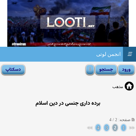
☰
انجمن لوتی
مذهب
برده داری جنسی در دین اسلام
صفحه: 2 / 4
>>
4
3
2
1
<<