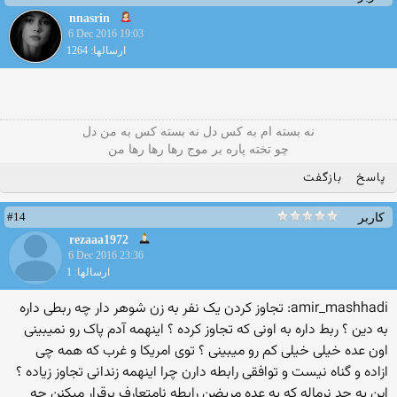
nnasrin
6 Dec 2016 19:03
ارسالها: 1264
نه بسته ام به کس دل نه بسته کس به من دل
چو تخته پاره بر موج رها رها رها من
پاسخ
بازگفت
#14
کاربر
rezaaa1972
6 Dec 2016 23:36
ارسالها: 1
amir_mashhadi: تجاوز کردن یک نفر به زن شوهر دار چه ربطی داره
به دین ؟ ربط داره به اونی که تجاوز کرده ؟ اینهمه آدم پاک رو نمیبینی
اون عده خیلی خیلی کم رو میبینی ؟ توی امریکا و غرب که همه چی
ازاده و گناه نیست و توافقی رابطه دارن چرا اینهمه زندانی تجاوز زیاده ؟
این یه حد نرماله که یه عده مریضن رابطه نامتعارف برقرار میکنن چه