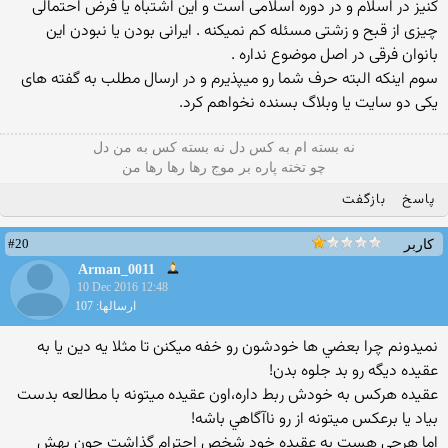
کنیز در اسلام و در دوره اسلامی است و این اشتباه یا فرض احتمالی
چیزی از قبح و زشتی مسئله کم نمیکنه . ایرانی بودن یا نبودن این
بانوان فرقی در اصل موضوع نداره .
سوم اینکه البته حرف شما رو میپذیرم و در ارسال مطلب به گفته های
یکی دو سایت یا وبلاگ بسنده نخواهم کرد.
نه بسته ام به کس دل نه بسته کس به من دل
چو تخته پاره بر موج رها رها رها من
پاسخ
بازگفت
#20
کاربر
Arman_0011
10 Dec 2016 12:48
ارسالها: 107
نميدونم چرا بعضي ها خودشون رو خفه ميكنن تا مثلا يه دين يا به
عقيده ديگه رو بد جلوه بدن!
عقيده هركس به خودش ربط داره،اون عقيده ميتونه با مطالعه بدست
بياد يا برعكس ميتونه از رو ناآگاهي باشه!
اما هرچي هست به عقيده خود شخص احترام گذاشت چون بهش