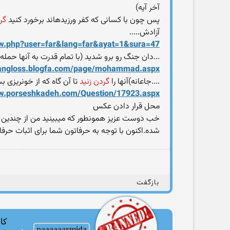
آخر آیه)
پس چون با كسانى كه كفر ورزيده‏اند برخورد كنيد
گر
آزادش.....
ow.php?user=far&lang=far&ayat=1&sura=47
...دان جنگ رو برو شديد (با تمام قدرت به آنها حمله 
urangloss.blogfa.com/page/mohammad.aspx
....جاعانه)آنها را
گردن زنید
تا آن گاه که از خونریزی ب
ww.porseshkadeh.com/Question/17923.aspx
محل قرار دادن عکس
خب دوست عزیز همونطور که میبینید من از چندین س
شده.اکنون با توجه به حرفاتون شما برای اثبات حرف
بازگفت
کار
paaaaaarmida