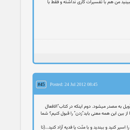
ینید من هم با تفسیرات کاری نداشته و فقط با
#45
Posted: 24 Jul 2012 08:45
تأویل به مصدر میشود. دوم اینکه در کتاب"الافعال
. چرا از بین این همه معنی باید"زدن" را قبول کنیم؟ شما
یر کنید و ببندید و با منّت یا فدیه آزاد کنید...(تا