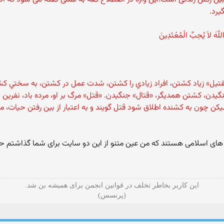
رد.
 اللّهَ لاَ يُحِبِّ الْمُعْتَدِينَ
«تقتيل» زياد كشتن، افراد زيادي را کشتن، شدت عمل در کشتن، به سختي ک
نگيدن، كشتن همديگر، «قتال» جنگيدن. «قتل» مرگ بر او، مرده باد، نفرين بر
كن چون به كشنده اطلاق شود قتل گويند و به اعتبار از بين رفتن حيات، مو
اسلامی هستند که من عین متنو از این دو سایت برای شما گذاشتم حالا اگ
این کاربر بخاطر تخلف در قوانین انجمن برای همیشه بن شد.
(پرنسس)