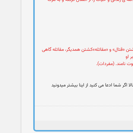
شتن «قتال» و «مقاتله»كشتن همديگر، مقاتله گاهى
 او
ت نامند. (مفردات).
ر شما ادعا می کنید از اینا بیشتر میدونید