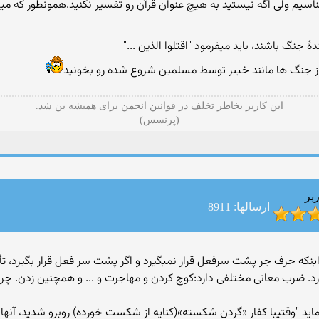
اسیم ولی اگه نیستید به هیچ عنوان قرآن رو تفسیر نکنید.همونطور که میب
از جنگ ها مانند خیبر توسط مسلمین شروع شده رو بخونید
این کاربر بخاطر تخلف در قوانین انجمن برای همیشه بن شد.
(پرنسس)
بر
ارسالها: 8911
د. اول اینکه حرف جر پشت سرفعل قرار نمیگیرد و اگر پشت سر فعل قرار بگیرد، 
 فعل "ضرب" میاورد. ضرب معانی مختلفی دارد:کوچ کردن و مهاجرت و ... و همچنین زدن
ماید "وقتیبا کفار «گردن شکسته»(کنایه از شکست خورده) روبرو شدید، آنها را اس