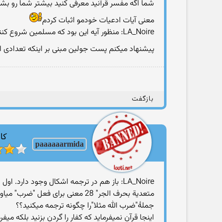
شما اگه مفسر قرآنید معرفی کنید بیشتر شما رو بشن
معنی آیات ادعیات خودمو اثبات کردم
LA_Noire: منظور آیه این بود که مسلمین شروع کنندۀ جنگ باشند، باید میفرمود "اقتلوا الذین ..."
پیشنهاد میکنم پست جولین مبنی بر اینکه تعدادی 
بازگفت
کار
paaaaaarmida
LA_Noire: باز هم در ترجمه اشکال وجود دار
متعدیة بحرف الجر" 28 معنی برای
جملۀ"ضرب الله مثلا"را چگونه ترجمه میکنید؟؟
اینجا قرآن نمیفرماید که کفار را گردن بزنید بلکه میفر