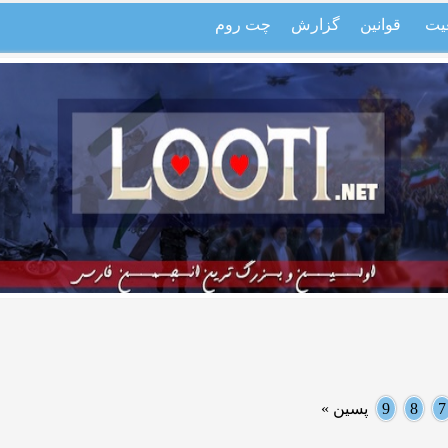
یت
قوانین
گزارش
چت روم
7
8
9
پسین »