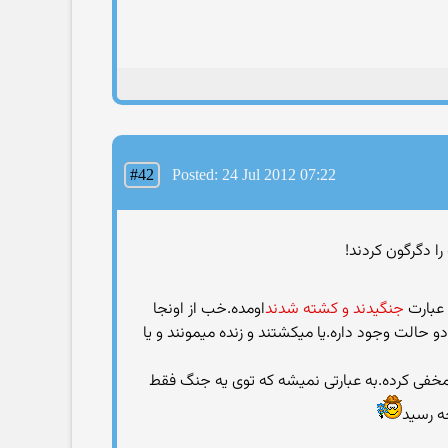
#42
Posted: 24 Jul 2012 07:22
 عبارت
جنگیدند و کشته شدند
اومده.خب از اونجا
 حالت وجود داره.یا میکشتند و زنده میمونند و یا
 مخفی کرده.به عبارتی نمیشه که توی یه جنگ فقط
جه رسید