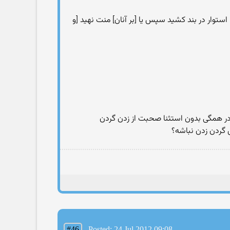
ا] استوار در بند كشيد سپس يا [بر آنان] منت نهيد [و
در همگی بدون استثنا صحبت از زدن گردن
ش گردن زدن نباشه؟
#46
Posted: 24 Jul 2012 09:08