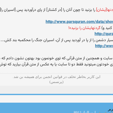
دنها[يشان]
را بزنيد تا چون آنان را [در كشتار] از پاى درآورديد پس [اسيران ر
http://www.parsquran.com/data/sh
كنيد و)
گردنهايشان را بزنيد»!
http://q
سیار دشمن را از پا در آوردید پس از آن، اسیران جنگ را محکمبه بند کش....
http://w
ایت و همچنین از متن قرآنی که توی خونمون بود بهتون نشون دادم که 
ای خودتون میتونید فقط دو تا سایت یا یه عکس از متن قرآن بیارید که تو
این کاربر بخاطر تخلف در قوانین انجمن برای همیشه بن شد.
(پرنسس)
بر
ارسالها: 8911