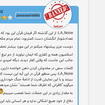
کار
paaaaaarmida
LA_Noire: از این گذشته اگر فرمان قرآن این
تعدادشوناز انگشتان دست کمتربود، تمام مردم مکه را
دوست عزیز پیشنهاد میکنم در این مورد بیشتر تحقی
اسلامیون همه ی کفاری که ایمان نیاورند از دم تیغ گذ
جالب این جاست که وقتی کفار دیدند دیگه امیدی نیس
کلمات سعی در مخدوش کردن ذهن خواننده دارین.تعد
LA_Noire: پس منظور قرآن در این آیه این نیس
ببینند و با این نمایش قدرت از ادامۀ جنگ خودداری ک
میگوید"کافرانی که اطراف شما هستند" نشان میدهد
به مقدار زیادی در این جملات شما تعصب میبینم
دفاع از خود هیچ اشکالی نداره و هر انسانی باید این