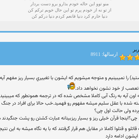
منو توو این حاله خودم بذارو برو دست بردار
از تو نه از خودم پرم تو این حال خوبم ترکم کن
دنیا خارم کرد دنیا قانعم کردم دنیا درکم کن
بر
ارسالها: 8911
ا تعصب از خود نشون نخواهد داد.
اون آیه به رنگ آبی کاملا مشخص شده که در ترجمه همونطور که میبینید
وشته شده با عقل سلیم میشه مفهوم رو فهمید.خب حالا برای افراد در جنگ دو
رده ولی حالت اول چی؟
چی؟اینجا قرآن خیلی ریز و بسیار ریزبینانه عبارت کشتن رو پشت جنگیدند
و و قتلوا کاملا در مقابل هم قرار گرفتند که با یه نگاه میشه به این نتی