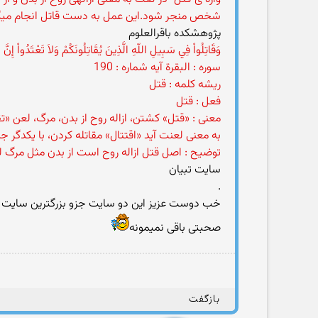
شخص منجر شود.این عمل به دست قاتل انجام میگی
پژوهشکده باقرالعلوم
وَقَاتِلُواْ فِي سَبِيلِ اللّهِ الَّذِينَ يُقَاتِلُونَكُمْ وَلاَ تَعْتَدُواْ إِنَّ
سوره : البقرة آیه شماره : 190
ریشه کلمه : قتل
فعل : قتل
معنی : «قتل» كشتن، ازاله روح از بدن، مرگ، لعن 
به معنى لعنت آيد «اقتتال» مقاتله كردن، با يکدگر ج
توضیح : اصل قتل ازاله روح است از بدن مثل مرگ لي
سایت تبیان
.
خب دوست عزیز این دو سایت جزو بزرگترین سایت های 
صحبتی باقی نمیمونه
بازگفت