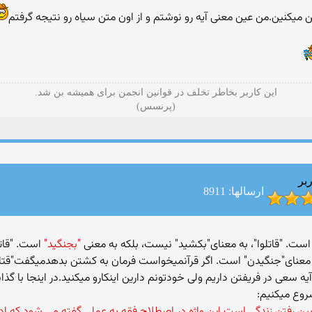
میکنین.من عین معنی آیه رو نوشتم و از اون متن سیاه رو نتیجه گرفتم
این کاربر بخاطر تخلف در قوانین انجمن برای همیشه بن شد.
(پرنسس)
بر
ارسالها: 8911
"بجنگید"
است. "قاتل
 معنای"جنگیدن" است. اگر قرآنمیخواست فرمان به کشتن بدهدمیگفت"قتلو
ه سعی در فریفتن داریم ولی خودتونم دارین اینکارو میکنید.در اینجا با گذ
وع میکنیم:
 بین رفتن زندگی است.این واژه در اصطلاح فقه به عملی گفته می شود كه ادا