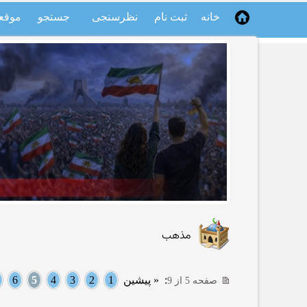
خانه
ثبت نام
نظرسنجی
جستجو
موقع
مذهب
:
« پیشین
1
2
3
4
5
6
صفحه 5 از 9