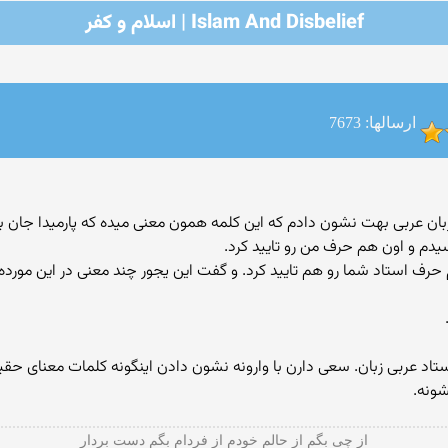
Islam And Disbelief | اسلام و کفر
ارسالها: 7673
 عربی بهت نشون دادم که این کلمه همون معنی میده که پارمیدا جان به 
یدم و اون هم حرف من رو تایید کرد.
ف استاد شما رو هم تایید کرد. و گفت این یجور چند معنی در این مورده
تاد عربی زبان. سعی دارن با وارونه نشون دادن اینگونه کلمات معنای حقیق
ونه.
از چی بگم از حالم خودم از فردام بگم دست بردار