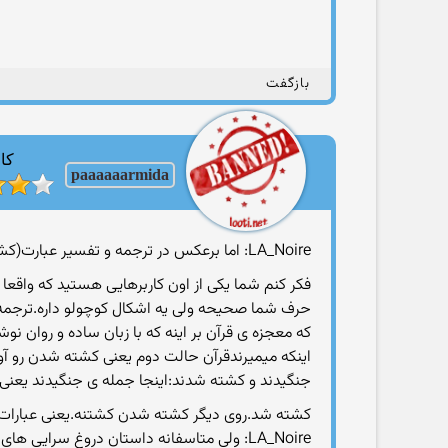
بازگفت
کار
paaaaaarmida
LA_Noire: اما برعكس در ترجمه و تفسير عبارت(كشتيد) را نميبينيم و متوجه ميشويم كه ايشون با تغييري بسيار ريز مفهم آيه را دگرگون كردند!
فکر کنم شما یکی از اون کاربرهایی هستید که واقع
حرف شما صحیحه ولی یه اشکال کوچولو داره.ترجمه 
که معجزه ی قرآن بر اینه که با زبان ساده و روان ن
اینکه میمیرندقرآن حالت دوم یعنی کشته شدن رو آو
جنگیدند و کشته شدند:اینجا جمله ی جنگیدند یعنی 
کشته شد.روی دیگر کشته شدن کشتنه.یعنی عبارات قاتل
LA_Noire: ولی متاسفانه داستان دروغ سرایی های ایشون ادامه دارد