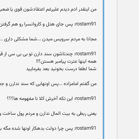
من اینقدر ادم دیدم علیرغم اعتقادشون قوی یا ض
rostam91: پس جای هتل و کاروانسرا رو هم گرفتن
مجانا به مردم سرویس میدن ...شما مشکلی داری ..
همه اینها عترت پیامبر هستن؟!!
شما لطفا درست بخونید بعد بفرمایید
من گفتم امامزاده ...پس اونهایی که سند ندارن و ج
rostam91: این تکه آخرش کلا نا مفهومه ها؟؟؟
یعنی ربطی به بیت المال ندارن و مردم پول ساخت و ن
rostam91: پس چرا دولت بدهکار اونها شده مگه بدون دخل و تصرف مال کسی هم میشه به اون کس بدهکار بود؟