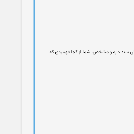
چندتاشون سند دارن تو بی بی سی از قول شخنگوی سازمان اوقاف که در روزنامه شرق مصاحبه کرده گفته ۲۰۰۰ تاش سند داره و مشخص، شما از کجا فهمیدی که