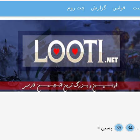
یت
قوانین
گزارش
چت روم
.
34
35
پسین »