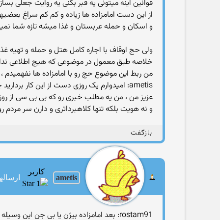
قوانین اینه میتونی یه قبر بکنی یه روایت جعلی بسا
و اسکان و حمله عربستان و غذا میشه تازه شما نمیت
ولی حج اوقاف با اجاره کامل هتل و حمله و تهیه غذا تعیین روحانی کاروان و مداح ا
خلاصه طبق معمول در موضوعی که هیچ اطلاعی ندارید ابرا
من ربط این موضوع حج رو با امامزاده ها نفهمیدم ،
ametis: امیدوارم یک روزی دست از این کار بردارید چون من شدم فقط تصحیح کننده دروغ ها و اشتباهات مطرح شده از جغرافیایی و تاریخی تا اطلاعات عمومی و اقتصادی
عزیز من ، من یه مطلب خبری رو که بی بی سی از روزن
و نه هویت بلکه تنها کلاهبرداتری و دارن سر مردم رو
بازگفت
کاربر
ametis
ارسالها: 5
rostam91: بعد امامزاده بیژن یا بی جن این وسیله میتونه باشه؟!!