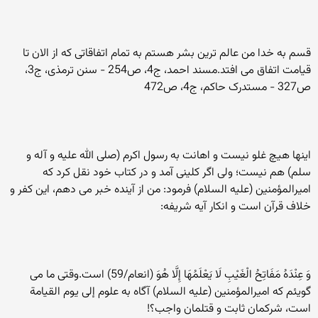
قسم به خدا من عالم ترین بشر هستم به تمام اتفاقاتی که از الان تا
قیامت اتفاق می افتد.مسند احمد، ج4، ص254 - سنن ترمذی، ج3،
ص327 - مستدرک حاکم، ج4، ص472
اینها هیچ غلو نیست و اهانت به رسول اکرم (صلی الله علیه و آله و
سلم) هم نیست؛ ولی اگر کلینی آمد و در کتاب خود نقل کرد که
امیرالمؤمنین (علیه السلام) فرمود: من از آینده خبر می دهم، این کفر و
خلاف قرآن است و انکار آیه شریفه:
وَ عِنْدَهُ مَفَاتِحُ الْغَیْبِ لَا یَعْلَمُهَا إِلَّا هُوَ (انعام/59) است.وقتی ما می
گویئم که امیرالمؤمنین (علیه السلام) آگاه به علوم إلی یوم القیامة
است، شرکمان ثابت و قتلمان واجب؟!