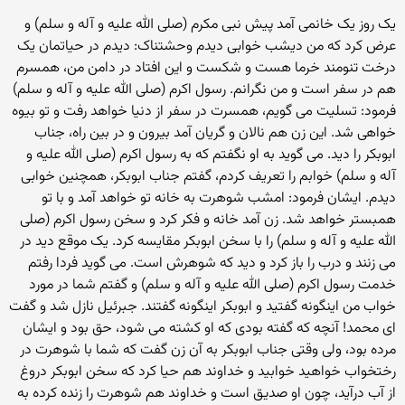
یک روز یک خانمی آمد پیش نبی مکرم (صلی الله علیه و آله و سلم) و
عرض کرد که من دیشب خوابی دیدم وحشتناک: دیدم در حیاتمان یک
درخت تنومند خرما هست و شکست و این افتاد در دامن من،‌ همسرم
هم در سفر است و من نگرانم. رسول اکرم (صلی الله علیه و آله و سلم)
فرمود: تسلیت می گویم، همسرت در سفر از دنیا خواهد رفت و تو بیوه
خواهی شد. این زن هم نالان و گریان آمد بیرون و در بین راه، جناب
ابوبکر را دید. می گوید به او نگفتم که به رسول اکرم (صلی الله علیه و
آله و سلم) خوابم را تعریف کردم، گفتم جناب ابوبکر، همچنین خوابی
دیدم. ایشان فرمود: امشب شوهرت به خانه تو خواهد آمد و با تو
همبستر خواهد شد. زن آمد خانه و فکر کرد و سخن رسول اکرم (صلی
الله علیه و آله و سلم) را با سخن ابوبکر مقایسه کرد. یک موقع دید در
می زنند و درب را باز کرد و دید که شوهرش است. می گوید فردا رفتم
خدمت رسول اکرم (صلی الله علیه و آله و سلم) و گفتم شما در مورد
خواب من اینگونه گفتید و ابوبکر اینگونه گفتند. جبرئیل نازل شد و گفت
ای محمد! آنچه که گفته بودی که او کشته می شود، حق بود و ایشان
مرده بود، ولی وقتی جناب ابوبکر به آن زن گفت که شما با شوهرت در
رختخواب خواهید خوابید و خداوند هم حیا کرد که سخن ابوبکر دروغ
از آب درآید، چون او صدیق است و خداوند هم شوهرت را زنده کرده به