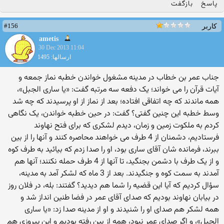
پاسخ
بازگفت
#156
کاربر
ametis
30 Dec 2013 11:04
ارسالها: 1495
جناب عمر بن خطاب در مدینه مشغول خواندن خطبه نماز جمعه و
آیات قرآن را می خواند؛ یک دفعه سه مرتبه گفت: «یا ساری الجبل»،
همه ماندند که چه اتفاقی افتاده؛ بعد از نماز از او پرسیدند که چه شد
وسط خطبه این چنین گفتی؟ گفت: در حین خطبه خواندن، یک نگاهی
کردم به ملکوت زمین و زمان، دیدم لشکری که برای فتح نهاوند
فرستادیم، دشمنان از 4 طرف می خواهند محاصره کنند و آنها را از بین
ببرند، فرمانده شان آقای ساری بود، او را صدا زدم که بیائید به طرف کوه
و از یک طرف با دشمن بجنگید، تا آنها از 4 طرف حمله نکنند؛ آنها هم
آمدند به سمت کوه و جنگیدند. بعد از 3 ماه که لشکر آمد به مدینه،
سؤال کردیم که آیا این قضیه را شما هم دیدید؟ گفتند: بله، در فلان روز
در بیابان نهاوند بودیم که صدای آقای عمر در فضا طنین انداز شد و
همه لشکر هم صدای او را شنیدند و او از مدینه صدا زد: «یا ساری
الجبل»، و اگر صدای عمر نبود، همه از بین رفته بودیم و این پیروزی هم