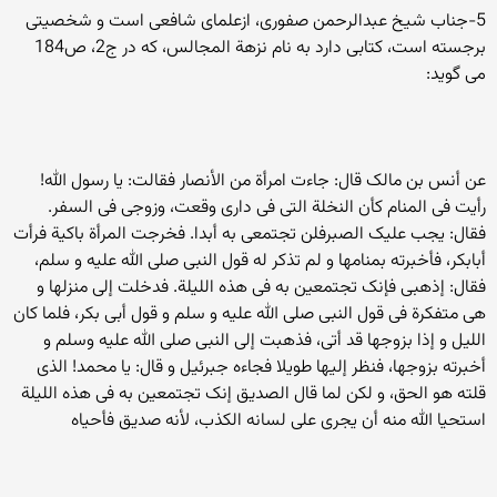
5-جناب شیخ عبدالرحمن صفوری، ازعلمای شافعی است و شخصیتی
برجسته است، کتابی دارد به نام نزهة المجالس، که در ج2، ص184
می گوید:
عن أنس بن مالک قال: جاءت امرأة من الأنصار فقالت: یا رسول الله!
رأیت فی المنام کأن النخلة التی فی داری وقعت، وزوجی فی السفر.
فقال: یجب علیک الصبرفلن تجتمعی به أبدا. فخرجت المرأة باکیة فرأت
أبابکر، فأخبرته بمنامها و لم تذکر له قول النبی صلى الله علیه و سلم،
فقال: إذهبی فإنک تجتمعین به فی هذه اللیلة. فدخلت إلى منزلها و
هی متفکرة فی قول النبی صلى الله علیه و سلم و قول أبی بکر، فلما کان
اللیل و إذا بزوجها قد أتى، فذهبت إلى النبی صلى الله علیه وسلم و
أخبرته بزوجها، فنظر إلیها طویلا فجاءه جبرئیل و قال: یا محمد! الذی
قلته هو الحق، و لکن لما قال الصدیق إنک تجتمعین به فی هذه اللیلة
استحیا الله منه أن یجری على لسانه الکذب، لأنه صدیق فأحیاه