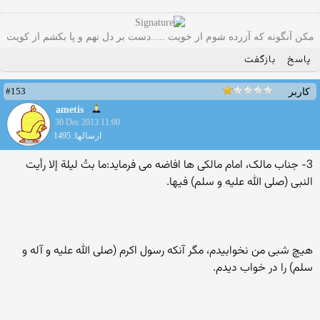
مکن آنگونه که آزرده شوم از خویت .....دست بر دل نهم و پا بکشم از کویت
پاسخ
بازگفت
#153
کاربر
ametis
30 Dec 2013 11:00
ارسالها: 1495
3- جناب مالک، ‌امام مالکی ها افاضه می فرماید:ما بتُ لیلة إلا رأیت
النبی (صلی الله علیه و سلم) فیها.
هیچ شبی من نخوابیدم، مگر آنکه رسول اکرم (صلی الله علیه و آله و
سلم) را در خواب دیدم.