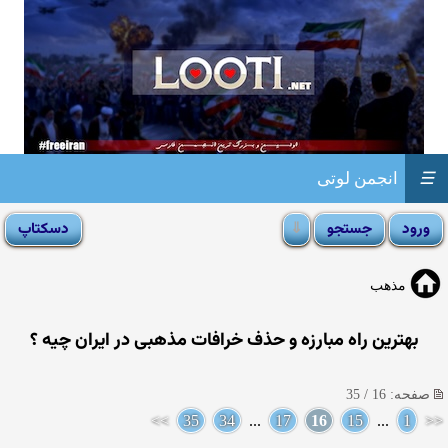
☰
انجمن لوتی
مذهب
بهترین راه مبارزه و حذف خرافات مذهبی در ایران چیه ؟
صفحه: 16 / 35
>>
35
34
...
17
16
15
...
1
<<