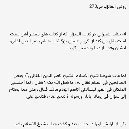
روض الفائق، ص270
4-جناب شعرانی در کتاب المیزان که از کتاب های معتبر أهل سنت
است نقل می کند از یکی از علمای بزرگشان به نام ناصر الدین لقانی،
ایشان وقتی از دنیا رفت، می گوید:
لما مات شیخنا شیخ الاسلام الشیخ ناصر الدین اللقانی رآه بعض
الصالحین فی المنام فقال له : ما فعل الله بک ؟ فقال : لما أجلسنی
الملکان فی القبر لیسألانی أتاهم الإمام مالک فقال : مثل هذا یحتاج
إلى سؤال فی إیمانه بالله ورسوله ؟ تنحیا عنه ، فتنحیا عنی.
یکی از یارانش او را در خواب دید و گفت جناب شیخ الاسلام ناصر