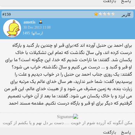
پاسخ
بازگفت
#159
کاربر
ametis
30 Dec 2013 11:08
ارسالها: 1495
برای احمد بن حنبل آورده اند که:برای قبر او چندین بار گنبد و بارگاه
درست کرده اند، ‌ولی سالْ نگذشت که تمام این تشکیلات با خاک
یکسان شد. گفتند: ما ناراحت شدیم که خدا، این چگونه است؟ ما برای
او قبر و گنبد و ... درست می کنیم و سالْ نگذشته، خراب می شود؟
گفتند: یک روزی جناب احمد بن حنبل را در خواب دیدیم و علت را
پرسیدیم؛ گفت: شما خبر ندارید، هر سال خدای عالم یک مرتبه برای
زیارت بنده، به زمین مشرف می شود و از هیبت خدای عالم،‌ این قبر من
می لرزد و با خاک یکسان می شود. گفتند: ما بعد از آن خواب تصمیم
گرفتیم که دیگر برای او قبر و بارگاه درست نکنیم. مقدمه مسند احمد
مکن آنگونه که آزرده شوم از خویت .....دست بر دل نهم و پا بکشم از کویت
پاسخ
بازگفت