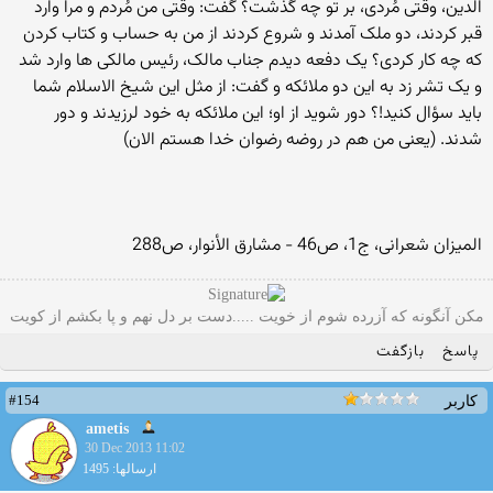
الدین، وقتی مُردی، بر تو چه گذشت؟ گفت: وقتی من مُردم و مرا وارد
قبر کردند، دو ملک آمدند و شروع کردند از من به حساب و کتاب کردن
که چه کار کردی؟ یک دفعه دیدم جناب مالک، رئیس مالکی ها وارد شد
و یک تشر زد به این دو ملائکه و گفت: از مثل این شیخ الاسلام شما
باید سؤال کنید!؟ دور شوید از او؛ این ملائکه به خود لرزیدند و دور
شدند. (یعنی من هم در روضه رضوان خدا هستم الان)
المیزان شعرانی، ج1، ص46 - مشارق الأنوار، ص288
مکن آنگونه که آزرده شوم از خویت .....دست بر دل نهم و پا بکشم از کویت
پاسخ
بازگفت
#154
کاربر
ametis
30 Dec 2013 11:02
ارسالها: 1495