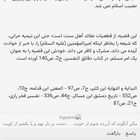
نصیب اسلام نمی شد.
این قضیه، از قطعیات عقائد أهل سنت است؛ حتی ابن تیمیه حرانی،
که شیعه را بخاطر اینکه امیرالمؤمنین (علیه السلام) را، با خبر از حوادث
آینده می داند، مشرک و کافر می داند، خودش این قضیه را به عنوان
یک امر مسلم، در کتاب دقائق التفسیر، ج2، ص140 آورده است.
البدایة و النهایة ابن کثیر، ج7، ص97 - المغنی ابن قدامه، ج10،‌
ص552 - تاریخ دمشق ابن عساکر، ج44، ص336 - تفسیر فخر رازی،
‌ج21، ص87
مکن آنگونه که آزرده شوم از خویت .....دست بر دل نهم و پا بکشم از کویت
پاسخ
بازگفت