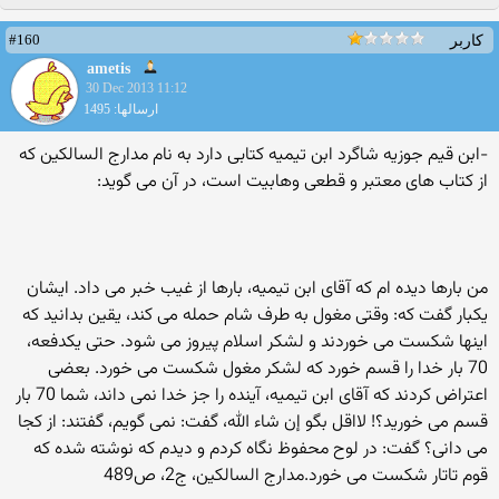
#160
کاربر
ametis
30 Dec 2013 11:12
ارسالها: 1495
-ابن قیم جوزیه شاگرد ابن تیمیه کتابی دارد به نام مدارج السالکین که
از کتاب های معتبر و قطعی وهابیت است، در آن می گوید:
من بارها دیده ام که آقای ابن تیمیه، بارها از غیب خبر می داد. ایشان
یکبار گفت که: وقتی مغول به طرف شام حمله می کند، یقین بدانید که
اینها شکست می خوردند و لشکر اسلام پیروز می شود. حتی یکدفعه،
70 بار خدا را قسم خورد که لشکر مغول شکست می خورد. بعضی
اعتراض کردند که آقای ابن تیمیه، آینده را جز خدا نمی داند، شما 70 بار
قسم می خورید؟! لااقل بگو إن شاء الله، گفت: نمی گویم، گفتند: از کجا
می دانی؟ گفت: در لوح محفوظ نگاه کردم و دیدم که نوشته شده که
قوم تاتار شکست می خورد.مدارج السالکین، ج2، ص489