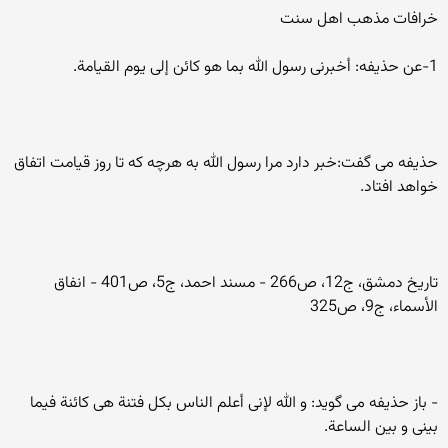
خرافات مذهب اهل سنت
1-عن حذیفه: أخبرنی رسول الله بما هو کائن إلی یوم القیامة.
حذیفه می گفت:خبر دارد مرا رسول الله به هرچه که تا روز قیامت اتفاق
خواهد افتاد.
تاریخ دمشق، ج12، ص266 - مسند احمد، ج5، ص401 - انفاق
الأسماء، ج9، ص325
- باز حذیفه می گوید: و الله لإنی أعلم الناس بکل فتنة هی کائنة فیما
بینی و بین الساعة.