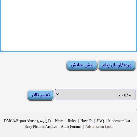
|
Moderator List
|
FAQ
|
How To
|
Rules
|
News
|
DMCA/Report Abuse (گزارش)
Sexy Pictures Archive
|
Adult Forums
|
Advertise on Looti