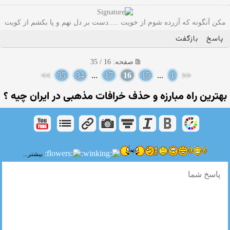
مکن آنگونه که آزرده شوم از خویت .....دست بر دل نهم و پا بکشم از کویت
پاسخ
بازگفت
صفحه: 16 / 35
>>
35
34
...
17
16
15
...
1
<<
بهترین راه مبارزه و حذف خرافات مذهبی در ایران چیه ؟
بیشتر...