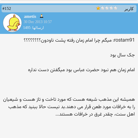
#152
کاربر
ametis
30 Dec 2013 10:57
ارسالها: 1495
rostam91: میگم چرا امام زمان رفته پشت ناودون؟؟؟؟؟؟؟؟
جک سال بود
امام زمان هم نبود حضرت عباس بود میگفتن دست نداره
همیشه این مذهب شیعه هست که مورد تاخت و تاز هست و شیعیان
را به خرافات مورد طعن قرار می دهند.بد نیست حالا ببنید که مذهب
اهل سنت، چقدر غرق در خرافات هستند...