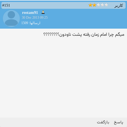
#151
کاربر
rostam91
30 Dec 2013 09:25
ارسالها: 1509
میگم چرا امام زمان رفته پشت ناودون؟؟؟؟؟؟؟؟
پاسخ
بازگفت