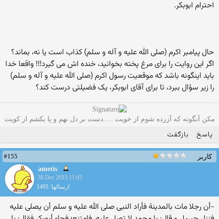
احترام ابوبکر.
حال پیامبر اکرم (صلی الله علیه و آله و سلم) کذاب است یا نه،‌ بماند؟
اگر این روایت را برای مرغ پخته بخوانید، خنده اش می گیرد!!! واقعا خدا
باید اینگونه باشد که موقعیت رسول اکرم (صلی الله علیه و آله و سلم)
را زیر سؤال ببرد، تا برای آقای ابوبکر، یک فضیلتی درست کند؟
مکن آنگونه که آزرده شوم از خویت .....دست بر دل نهم و پا بکشم از کویت
پاسخ
بازگفت
#155
کاربر
ametis
30 Dec 2013 11:03
ارسالها: 1495
-أن رجلا مات بالمدینة فأراد النبی صلى الله علیه و سلم أن یصلی علیه
فنزل جبریل و قال: یا محمد لا تصل علیه، فامتنع؛ فجاء أبوبکر فقال: یا