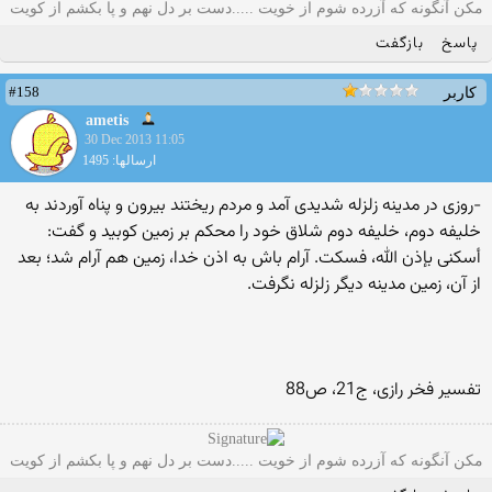
مکن آنگونه که آزرده شوم از خویت .....دست بر دل نهم و پا بکشم از کویت
پاسخ
بازگفت
#158
کاربر
ametis
30 Dec 2013 11:05
ارسالها: 1495
-روزی در مدینه زلزله شدیدی آمد و مردم ریختند بیرون و پناه آوردند به
خلیفه دوم، خلیفه دوم شلاق خود را محکم بر زمین کوبید و گفت:
أسکنی بإذن الله، فسکت. آرام باش به اذن خدا، زمین هم آرام شد؛ بعد
از آن،‌ زمین مدینه دیگر زلزله نگرفت.
تفسیر فخر رازی، ج21، ص88
مکن آنگونه که آزرده شوم از خویت .....دست بر دل نهم و پا بکشم از کویت