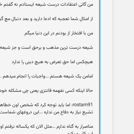
من گاتی اعتقادات درست شیعه ایستادم نه گفتم خ
از امثال شما تعجبه که ادعا دارید و بعد دنبال مچ 
من با افتخار از بودنم در این دنیا میگم
شیعه درست ترین مذهب و برحق است و جز شیعه
هیچکس اما حق تعرض به هیچ دینی را ندارد
امامن یک شیعه هستم ...واجبات را انجام میدهم .
حالا اینکه کسی نفهمه فانتزی یعنی چی مشکله خو
rostam91: اما باید توجه کرد که شخص اون خطاها و گناهان و کارهای اشتباه رو تکرار نکنه یا باعث اشاعه اونها نشه مخصوصا کسانی که داعیه دفاع از ارزشها رو دارن
تشیع نیاز به دفاع من نداره ...این دروغهای شماس
مناصرار به گناه ندارم ...مثل الان که یکساله نرفتم
این کار رو بکنم