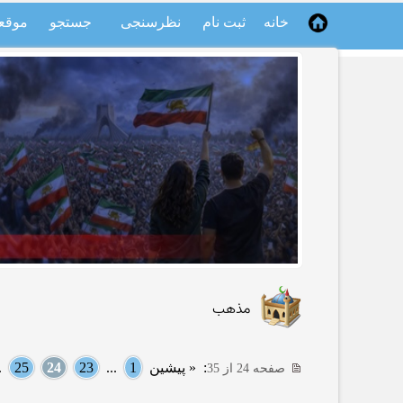
خانه
ثبت نام
نظرسنجی
جستجو
موقع
مذهب
:
« پیشین
1
...
23
24
25
..
صفحه 24 از 35