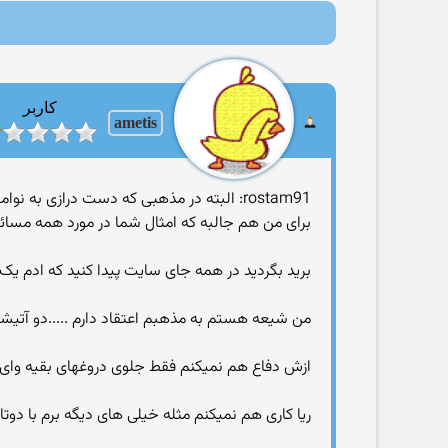
کاربر
ametis
rostam91: البته در مذهبی که دست درازی به نوامیس مردم حسنات فراوان داره شاید داشتن فانتزی سکس ضربدری هم دارای فوائد گرانباریه
برای من هم جالبه که امثال شما در مورد همه مسائله
برید بگردید در همه جای سایت پیدا کنید که ادم یک ح
من شیعه هستم به مذهبم اعتقاد دارم .....دو آتی
ازش دفاع هم نمیکنم فقط جلوی دروغهای بقیه وای م
ریا کاری هم نمیکنم مثله خیلی های دیگه برم با دو