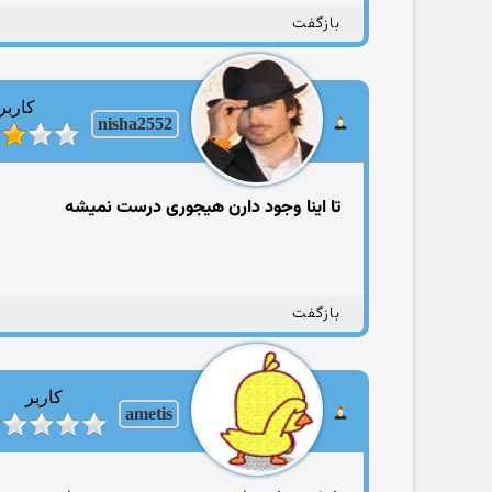
بازگفت
کاربر
nisha2552
تا اینا وجود دارن هیجوری درست نمیشه
بازگفت
کاربر
ametis