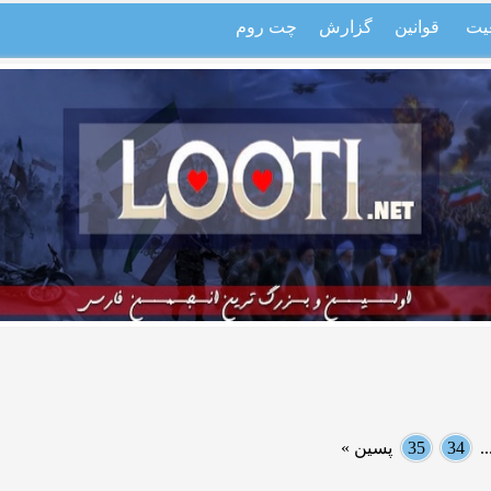
یت
قوانین
گزارش
چت روم
.
34
35
پسین »