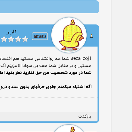
کاربر
ametis
reza_zoj1: شما هم روانشناس هستید هم ا
هستین و در مقابل شما همه بی سواد!!!! عزیزم اگه 
شما در مورد شخصیت من حق ندارید نظر بدید اما ا
اگه اشتباه میکمنم جلوی حرفهای بدون سندو دروغ 
بازگفت