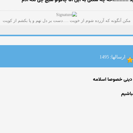
 ..........اخه چه شکلی به این اقا چاقولو هیچ چی نکه ادم
مکن آنگونه که آزرده شوم از خویت .....دست بر دل نهم و پا بکشم از کویت
ارسالها: 1495
 دینی خصوصا اسلامه
باشیم