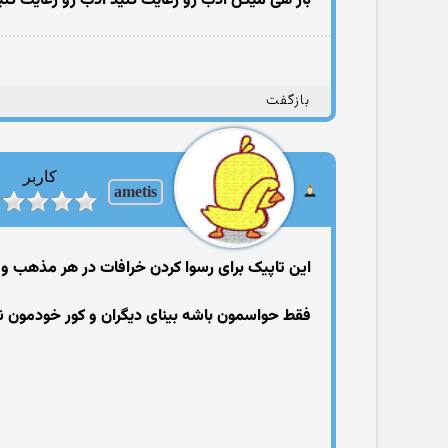
باز هی میگن ادب رو رعایت کنید ادب رو رعایت کنید
بازگفت
کاربر
ametis
این تاپیک برای رسوا کردن خرافات در هر مذهب و
فقط حواسمون باشه بینای دیگران و کور خودمون ن