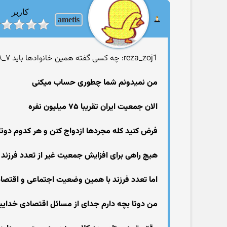
کاربر
ametis
reza_zoj1: چه کسی گفته همین خانوادها باید ۷_۸ بچه بیارن این حرف غلطه
من نمیدونم شما چطوری حساب میکنی
الان جمعیت ایران تقریبا ۷۵ میلیون نفره
فرض کنید کله مجردها ازدواج کنن و هر کدوم دوتا
هیچ راهی برای افزایش جمعیت غیر از تعدد فرزند
اما تعدد فرزند با همین وضعیت اجتماعی و اقتصا
من دوتا بچه دارم جدای از مسائل اقتصادی خدای