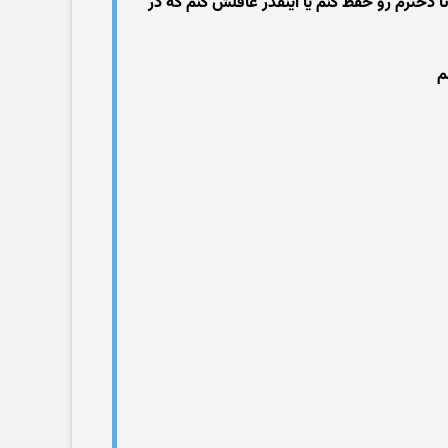
 دخترم رو حفظ کنم یا اینقدر عاقلش کنم که در
م