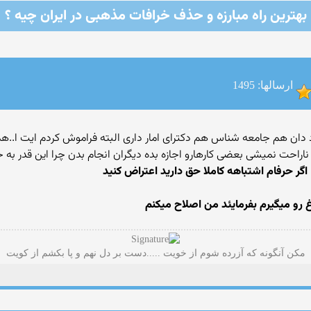
بهترین راه مبارزه و حذف خرافات مذهبی در ایران چیه ؟
ارسالها: 1495
قتصاد دان هم جامعه شناس هم دکترای امار داری البته فراموش کردم ایت 
ناراحت نمیشی بعضی کارهارو اجازه بده دیگران انجام بدن چرا این قدر به
گر حرفام اشتباهه کاملا حق دارید اعتراض کنید
رو میگیرم بفرمایئد من اصلاح میکنم
مکن آنگونه که آزرده شوم از خویت .....دست بر دل نهم و پا بکشم از کویت