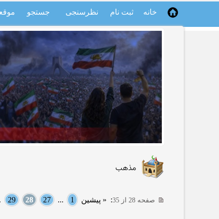
خانه
ثبت نام
نظرسنجی
جستجو
موقع
مذهب
:
« پیشین
1
...
27
28
29
..
صفحه 28 از 35