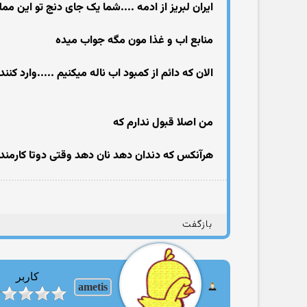
ایران لبریز از ادمه ....شما یک جای دنج تو این 
منابع اب و غذا مون مگه جواب میده
الان که دائم از کمبود اب ناله میکنیم .....وارد کن
من اصلا قبول ندارم که
هرآنکس که دندان دهد نان دهد وقتی دوتا کارمند با حقوق ماهی ۲ میلیون و اجاره یک میلیونی بخوان بیش ا
بازگفت
کاربر
ametis