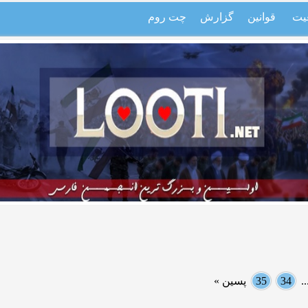
یت
قوانین
گزارش
چت روم
.
34
35
پسین »