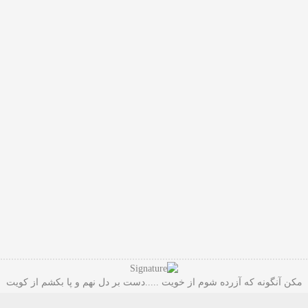
مکن آنگونه که آزرده شوم از خویت .....دست بر دل نهم و پا بکشم از کویت