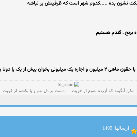
مملکت نشون بده .....کدوم شهر است که ظرفیتش پر نباشه
نده برنج . گندم هستیم
ز یک یا دوتا بچه هم داشته باشن
مکن آنگونه که آزرده شوم از خویت .....دست بر دل نهم و پا بکشم از کویت
ارسالها: 1495