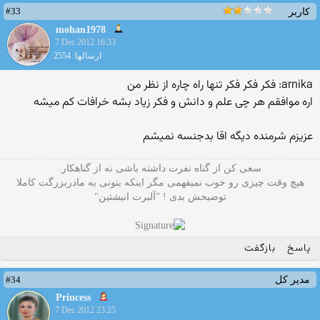
#33
کاربر
mohan1978
7 Dec 2012 16:33
ارسالها: 2554
arnika: فکر فکر فکر تنها راه چاره از نظر من
اره موافقم هر چی علم و دانش و فکر زیاد بشه خرافات کم میشه
عزیزم شرمنده دیگه اقا بدجنسه نمیشم
سعی کن از گناه نفرت داشته باشی نه از گناهکار.
هیچ وقت چیزی رو خوب نمیفهمی مگر اینکه بتونی به مادربزرگت کاملا
توضیحش بدی ! "آلبرت انیشتین"
پاسخ
بازگفت
#34
مدیر کل
Princess
7 Dec 2012 23:25