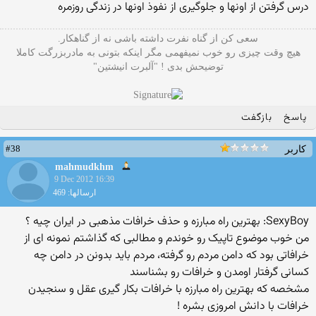
درس گرفتن از اونها و جلوگیری از نفوذ اونها در زندگی روزمره
سعی کن از گناه نفرت داشته باشی نه از گناهکار.
هیچ وقت چیزی رو خوب نمیفهمی مگر اینکه بتونی به مادربزرگت کاملا
توضیحش بدی ! "آلبرت انیشتین"
پاسخ
بازگفت
#38
کاربر
mahmudkhm
9 Dec 2012 16:39
ارسالها: 469
SexyBoy: بهترین راه مبارزه و حذف خرافات مذهبی در ایران چیه ؟
من خوب موضوع تاپیک رو خوندم و مطالبی که گذاشتم نمونه ای از
خرافاتی بود که دامن مردم رو گرفته، مردم باید بدونن در دامن چه
کسانی گرفتار اومدن و خرافات رو بشناسند
مشخصه که بهترین راه مبارزه با خرافات بکار گیری عقل و سنجیدن
خرافات با دانش امروزی بشره !