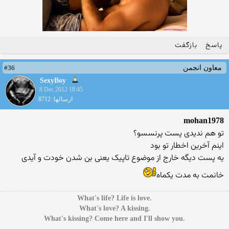
پاسخ
بازگفت
#36
معاون انجمن
SexyBoy
8 Dec 2012 18:45
ارسالها: 8712
mohan1978
تو هم ندیدی پست پرنسسو؟
اینم آخرین اخطار تو بود
یه پست دیگه خارج از موضوع تاپیک یعنی بن شدن خودت و آیدی
خانمت به مدت یکماه
.What's life? Life is love
.What's love? A kissing
.What's kissing? Come here and I'll show you