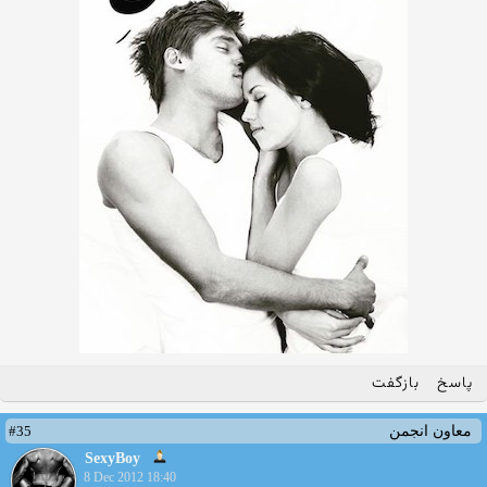
پاسخ
بازگفت
#35
معاون انجمن
SexyBoy
8 Dec 2012 18:40