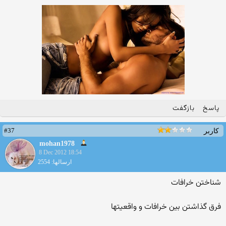
پاسخ
بازگفت
#37
کاربر
mohan1978
8 Dec 2012 18:54
ارسالها: 2554
شناختن خرافات
فرق گذاشتن بین خرافات و واقعیتها