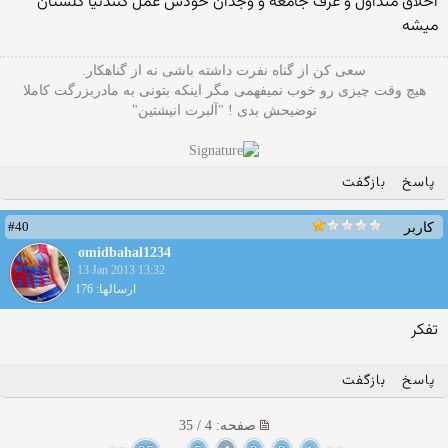
اخلاق متداول و عرف جامعه و وجدان خودش عمل کنندنیا گلستان
میشه
سعی کن از گناه نفرت داشته باشی نه از گناهکار.
هیچ وقت چیزی رو خوب نمیفهمی مگر اینکه بتونی به مادربزرگت کاملا
توضیحش بدی ! "آلبرت انیشتین"
پاسخ
بازگفت
#40
کاربر
omidbahal1234
13 Jan 2013 13:32
ارسالها: 176
تفکر
پاسخ
بازگفت
صفحه: 4 / 35