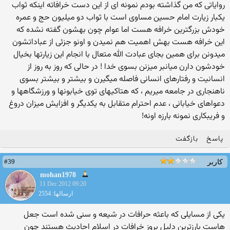
روایاتی که من گذاشته بودم نمونه ای از این دست خرافاته اینکه ثواب
یکبار زیارت امام حسین مساوی است با ثواب دو میلیون حج و عمره
خودش بزرگترین خرافه هست اما عوام چون بهشون گفته نشده که
این خرافه هست بهش اهمیت هم نمیدن و اونو جزئی از عباداتشون
میدونن برای همین بجای عبادت الله متعال با انجام این زیارتها بخیال
خودشون دارن میانبر میزنن بسوی خدا ! در حالی که روز به روز از
انسانیت و رفتارهای انسانی فاصله میگیرن و بیشتر و بیشتر بسوی
ناهنجاری در جامعه میریم ، که هتاکیهای توی خیابونها و ورزشگاهها و
دعواهای خیابانی ، عدم احترام متقابل به یکدیگر و افزایش میزان دروغ
و فریبکاری نمونه بارزه اونه!
پاسخ
بازگفت
#39
کاربر
mohan1978
11 Dec 2012 09:20
ارسالها: 2554
یکی از مسایلی که باعثه حرافات در شیعه و سنی شده است جعل
هاست بارزترین دلیل بروز خرافات در اسلام احادیث هستند چون