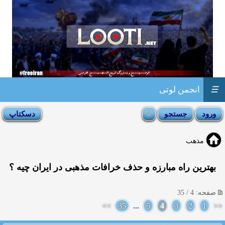
☰
انجمن لوتی
مذهب
بهترین راه مبارزه و حذف خرافات مذهبی در ایران چیه ؟
صفحه: 4 / 35
>>
35
...
5
4
3
2
1
<<