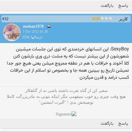
پاسخ
بازگفت
#32
کاربر
mohan1978
7 Dec 2012 01:38
ارسالها: 2554
SexyBoy: این انسانهای خردمندی که توی این جلسات میشینن
شعورشون از این بیشتر نیست که یه مشت دری وری بارشون کنن
کلا آخوند و خرافات با هم در نطفه ممزوچ میشن یعنی هیچ جور جدا
نمیشن تاریخ رو ببینین همه جا و بخصوص تو اسلام از این خرافات
کسب درامد و قدرن میکردن
سعی کن از گناه نفرت داشته باشی نه از گناهکار.
هیچ وقت چیزی رو خوب نمیفهمی مگر اینکه بتونی به مادربزرگت کاملا
توضیحش بدی ! "آلبرت انیشتین"
پاسخ
بازگفت