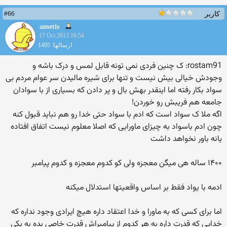
#66
کاربر
ametis
17 Oct 2013 16:54
ارسالها: 1495
rostam91: ک چنین فردی نمی تونه قابل لمس و درک باشه و
وجودش خیالی بیش نیست و تنها برای شیره مالیدن سر عوام مردم بی
سواد بکار رفته اما اینقدر بهش بال و پر دادن که بسیاری از با سوادان
جامعه هم فریبش رو خوردن!
اگه ملا ک سواد است که ادم با سواد حتی خدا رو هم نباید قبول کنه
چون ادم باسواد به چیزای ماورایی که اصلا معلوم نیست اتفاق افتاده
یانه باور نخواهد داشت
۱۴۰۰ ساله هی میگن معجزه ولی کو کدوم معجزه و کدوم پیامبر
ادمه با یواد فقط بر اساس واقعیتها استدلال میکنه
اما برای کسی که به ماورا و خدا اعتقاد داره هیچ ایرادی وجود نداره که
خدایی که قدرت داره به هر کدوم از پیامبراش قدرت خاصی بده به یکی