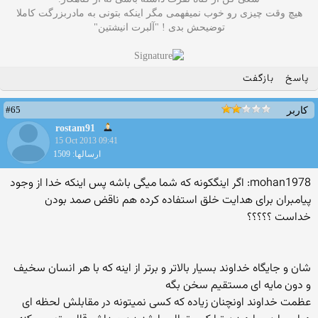
هیچ وقت چیزی رو خوب نمیفهمی مگر اینکه بتونی به مادربزرگت کاملا
توضیحش بدی ! "آلبرت انیشتین"
پاسخ
بازگفت
#65
کاربر
rostam91
15 Oct 2013 09:41
ارسالها: 1509
mohan1978: اگر اینگکونه که شما میگی باشه پس اینکه خدا از وجود
پیامبران برای هدایت خلق استفاده کرده هم ناقض صمد بودن
خداست ؟؟؟؟؟
شان و جایگاه خداوند بسیار بالاتر و برتر از اینه که با هر انسان سخیف
و دون مایه ای مستقیم سخن بگه
عظمت خداوند اونچنان زیاده که کسی نمیتونه در مقابلش لحظه ای