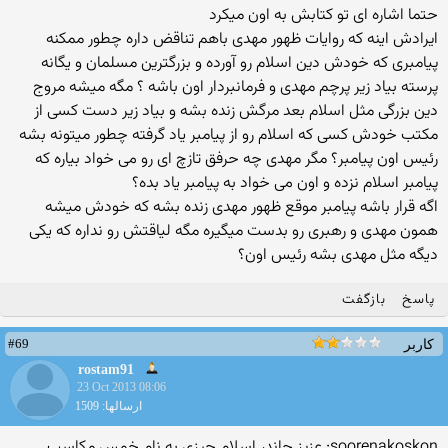
حتما اشاره ای تو کتابش به اون میکرد
ایرادش اینه که روایات ظهور مهدی باهم تناقض داره چطور ممکنه
پیامبری که خودش دین اسلام رو آورده و بزرگترین مسلمان و یگانه
پرسته بیاد زیر پرچم مهدی و فرمانبردار اون باشه ؟ مگه میشه مروج
دین بزرگی مثل اسلام بعد مرگش زنده بشه و بیاد زیر دست کسی از
مکتب خودش کسی که اسلام رو از پیامبر یاد گرفته چطور میتونه بشه
رئیس اون پیامبر؟ مگر مهدی چه حرفق تازچ ای رو می خواد بیاره که
پیامبر اسلام نزده و اون می خواد به پیامبر یاد بده؟
اگه قرار باشه پیامبر موقع ظهور مهدی زنده بشه که خودش میشه
همون مهدی و رهبری رو بدست میگیره مگه لیاقتش رو نداره که یکی
دیگه مثل مهدی بشه رئیس اون؟
پاسخ
بازگفت
#69
کاربر
rostam91
23 Oct 2013 08:06
ارسالها: 1509
soorenakoskon: عزیز جاندر اسلام چیزی به نام خمس مکاسب