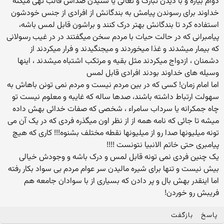
دوام بیاره و با دیدن تبارک و تعالی یا شنیدن صداش قالب تهی میکنه
خداوند برای رسوندن پیامش به بندگانش از افرادی از جنس خودشون
استفاده کرد تا بندگانش بهتر درک کنند و براشون قابل لمس باشه،
پیامبرانی که در حالت حیات با مردم سخن میگفتند در در غیب رسولانی
که بیمار میشدند و غذا میخوردند و میجنگیدند و فرار میکردند از
دشمنان ، ازدواج میکردند مثل بقیه و مرتکب اشتباه میشدند ، اینها
وسیله های خداوند بودند افرادی قابل لمس
اما امام زمان! کسی که در بین مردم نیست و مردم نمی تونن باهاش به
سهولت ارتباط داشته باشند، صدها ساله که غایبه و معلوم نیست تو
چاه جمکرانه یا سرداب سامراء ، شخصی که صفات خدائی بهش داده
میشه تا جائی که نامه همه از از نظر اون میگذره فردی که در یک آن می
تونه میلیونها صدا رو از میلیونها نقطه مختلف بشنوه!!! کاری که هیچ
پیامبری حتی خاتم الانبیا نتونست !!!!
یک چنین فردی نمی تونه قابل لمس و درک باشه و وجودش خیالی
بیش نیست و تنها برای شیره مالیدن سر عوام مردم بی سواد بکار رفته
اما اینقدر بهش بال و پر دادن که بسیاری از با سوادان جامعه هم
فریبش رو خوردن!
پاسخ
بازگفت