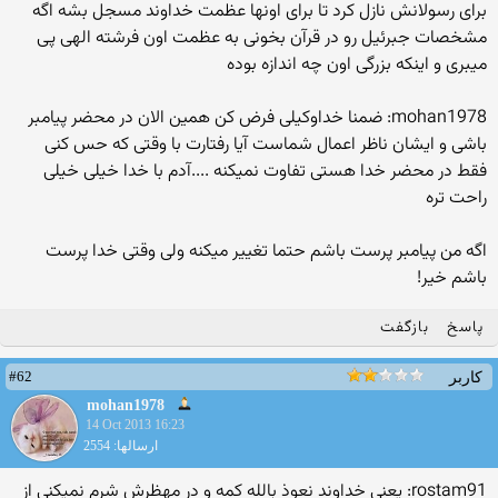
برای رسولانش نازل کرد تا برای اونها عظمت خداوند مسجل بشه اگه
مشخصات جبرئیل رو در قرآن بخونی به عظمت اون فرشته الهی پی
میبری و اینکه بزرگی اون چه اندازه بوده
mohan1978: ضمنا خداوکیلی فرض کن همین الان در محضر پیامبر
باشی و ایشان ناظر اعمال شماست آیا رفتارت با وقتی که حس کنی
فقط در محضر خدا هستی تفاوت نمیکنه ....آدم با خدا خیلی خیلی
راحت تره
اگه من پیامبر پرست باشم حتما تغییر میکنه ولی وقتی خدا پرست
باشم خیر!
پاسخ
بازگفت
#62
کاربر
mohan1978
14 Oct 2013 16:23
ارسالها: 2554
rostam91: یعنی خداوند نعوذ بالله کمه و در مهظرش شرم نمیکنی از