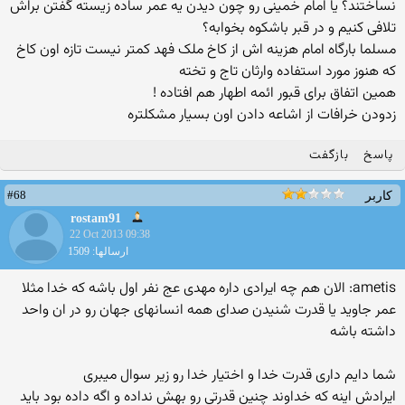
نساختند؟ یا امام خمینی رو چون دیدن یه عمر ساده زیسته گفتن براش
تلافی کنیم و در قبر باشکوه بخوابه؟
مسلما بارگاه امام هزینه اش از کاخ ملک فهد کمتر نیست تازه اون کاخ
که هنوز مورد استفاده وارثان تاج و تخته
همین اتفاق برای قبور ائمه اطهار هم افتاده !
زدودن خرافات از اشاعه دادن اون بسیار مشکلتره
پاسخ
بازگفت
#68
کاربر
rostam91
22 Oct 2013 09:38
ارسالها: 1509
ametis: الان هم چه ایرادی داره مهدی عج نفر اول باشه که خدا مثلا
عمر جاوید یا قدرت شنیدن صدای همه انسانهای جهان رو در ان واحد
داشته باشه
شما دایم داری قدرت خدا و اختیار خدا رو زیر سوال میبری
ایرادش اینه که خداوند چنین قدرتی رو بهش نداده و اگه داده بود باید