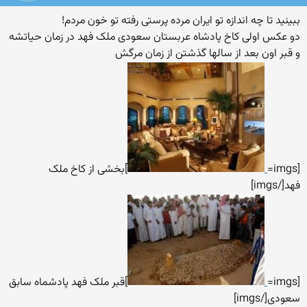
ببینید تا چه اندازه تو ایران مرده پرستی رفته تو خون مردم!
دو عکس اولی کاخ پادشاه عربستان سعودی ملک فهد در زمان حیاتشه
و قبر اون بعد از سالها گذشتن از زمان مرگش
[imgs=
]بخشی از کاخ ملک
فهد[/imgs]
[imgs=
]قبر ملک فهد پادشماه سابق
سعودی[/imgs]