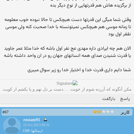
از برگزیده هاش هم قدرتهایی از نوع دیگر بده
وقتی شما میگی این قدرتها دست هیچکس تا حالا نبوده خوب معلومه
تا زمانه موسی هم هیچکس نمیتونسته با خدا صحبت کنه ولی موسی
نقفر اول بود
الان هم چه ایرادی داره مهدی عج نفر اول باشه که خدا مثلا عمر جاوید
یا قدرت شنیدن صدای همه انسانهای جهان رو در ان واحد داشته باشه
شما دایم داری قدرت خدا و اختیار خدا رو زیر سوال میبری
مکن آنگونه که آزرده شوم از خویت .....دست بر دل نهم و پا بکشم از کویت
پاسخ
بازگفت
#67
کاربر
rostam91
22 Oct 2013 09:31
ارسالها: 1509