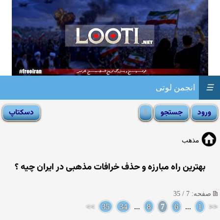
☰
انجمن لوتی
مذهب
بهترین راه مبارزه و حذف خرافات مذهبی در ایران چیه ؟
صفحه: 7 / 35
>>
35
34
...
8
7
6
...
1
<<