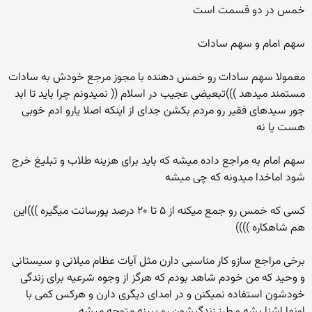
خمس در دو قسمت است
سهم ۱مام و سهم سادات
معمولا سهم سادات رو خمس دهنده با مجوز مرجع خودش به سادات
مستمند میدهد )))تبعیضی عجیب در اسلام (( نمیدونم چرا باید تا ابد
جور سیدهای فقیر رو مردم بکشن جدای از اینکه اصلا یارو ادم خوبی
هست یا نه
سهم امام به مراجع داده میشه که باید برای هزینه طلاب و تبلیغ خرج
شود اماخدا میدونه که چی میشه
کسی که خمس رو جمع میکنه از ۵ تا ۲۰ درصد پورسانت میگیره )))این
هم شاهکاره ))))
برخی مراجع سازو کار مناسبی دارن مثل آیات عظام میلانی و سیستانی
و وحید که من خودم شاهد بودم که هرگز از وجوه شرعیه برای زندگی
خودشون استفاده نمیکنن و در امدای دیگری دارن و هرکس کمی با
اونها اشنا بشه و طرز زندگیشون رو ببینه متوجه میشه