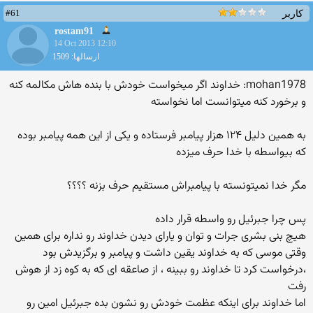
#61
کاربر
rostam91
14 Oct 2013 12:10
ارسالها: 1509
mohan1978: خداوند اگر میخواست خودش با بنده هاش مکالمه کنه
و برخورد کنه میتوانست اما نخواسته
به همین دلیل ۱۲۴ هزار پیامبر فرستاده و یکی از این همه پیامبر بوده
که بیواسطه با خدا حرف میزده
مگر خدا نمیتونسته با پیامبراش مستقیم حرف بزنه ؟؟؟؟
پس چرا جبرئیل رو واسطه قرار داده
هیچ بنی بشری جرات و توان و یارای دیدن خداوند رو نداره برای همین
وقتی موسی که به خداوند یقین داشت و پیامبر و برگزیدش بود
،درخواست کرد تا خداوند رو ببینه ، از صاعقه ای که به کوه زد از هوش
رفت
اما خداوند برای اینکه عظمت خودش رو نشون بده جبرئیل امین رو