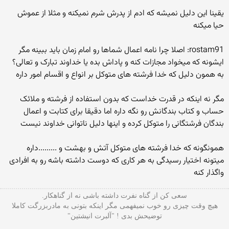
یقینا این دلیل نمیشه که ادم از پدرش شرم نمیکنه و مثلا از عموش
حیا میکنه
rostam91: اصلا چرا نامه اعمال شماها رو امام زمان باید ببینه مگر
ایشونه که میخواد مجازات کنه و پاداش بده یا خداوند تبارک و تعالی؟
به همون دلیل که خدا فرشته های متوکل بر انواع و اقسام امور داره
مگر نه اینکه در قدرت خداست که بدون استفاده از فرشته و ملائک
حساب و کتاب بندگانش رو نگه داره اما دقیقا برای کتابت و اعمال
بندگان فرشتگانی را متوکل کرده و اینها دلیل ناتوانی خداوند نیست
همونگونه که خدا فرشته های متوکل آتش و بهشت و .........داره
میتونه اختیار رسیدگی به هر کاری که دوست داشته باشه رو به افرادی
واگذار کنه
سعی کن از گناه نفرت داشته باشی نه از گناهکار.
هیچ وقت چیزی رو خوب نمیفهمی مگر اینکه بتونی به مادربزرگت کاملا
توضیحش بدی ! "آلبرت انیشتین"