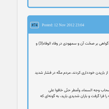
#74
Posted: 12 Nov 2012 23:04
معتقد است که تمامى اين کتاب هدايت و نور است و هم‌چنين طبرانى در کتاب معجم صغير(1) و سُبکى در شفاء السقام(2) با گواهى بر صحّت آن و سمهودى در وفاء الوفاء(3) و
 باريدن خوددارى کردند، مردم مکّه در فشار شديد
 السحاب وجه السماء، وأمطر حتّى خافوا على
 را فرا گرفت و باران شديدى باريد، به گونه‌اى که