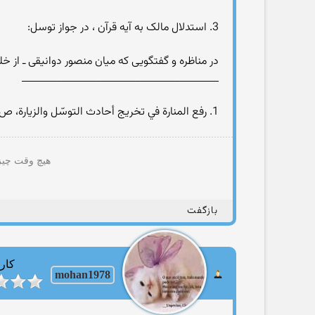
3. استدلال مالک به آيه قرآن ، در جواز توسل:
در مناظره و گفتگويى که ميان منصور دوانيقى ـ از خلف
________________________________________
1. رفع المنارة في تخريج أحادث التوسّل والزيارة، ص 57.
هیچ وقت چیزی
بازگفت
کارب
mohan1978