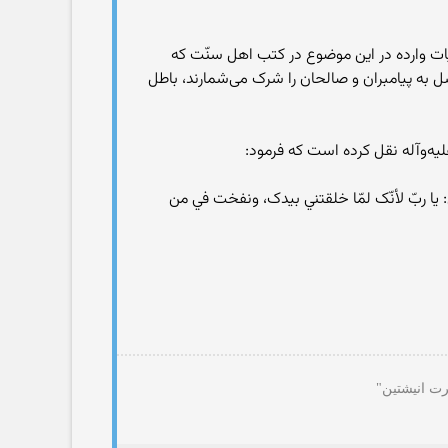
ايات وارده در اين موضوع در کتب اهل سنّت که
ّل به پيامبران و صالحان را شرک مى‌شمارند، باطل
ه‌و‌آله نقل کرده است که فرمود:
: يا ربّ لأنّک لمّا خلقتني بيدک، ونفخت في من
رت انیشتین"