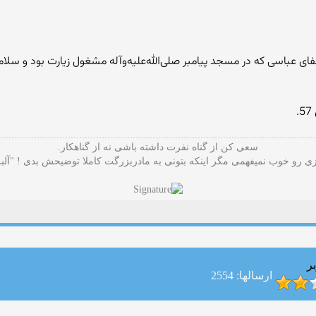
اى عباسى که در مسجد پيامبر صلى‌الله‌عليه‌و‌آله مشغول زيارت بود و سلامها
سعی کن از گناه نفرت داشته باشی نه از گناهکار.
 رو خوب نمیفهمی مگر اینکه بتونی به مادربزرگت کاملا توضیحش بدی ! "آلب
ر
ارسالها: 2554