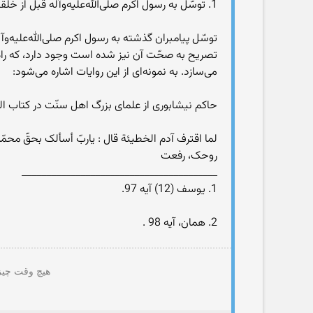
1. توسّل به رسول اکرم صلى‌الله‌عليه‌و‌آله قبل از خلقت آن حضرت:
توسّل پيامبران گذشته به رسول اکرم صلى‌الله‌عليه‌و
تصريح به صحّت آن نيز شده است وجود دارد، که راه ه
مى‌سازد. به نمونه‌اى از اين روايات اشاره مى‌شود:
حاکم نيشابورى از علماى بزرگ اهل سنّت در کتاب الم
لما اقترف آدم الخطيئة قال : ياربّ أسألک بحقّ محمّد
روحک، رفعت
________________________________________
1. يوسف (12) آيه 97.
2. همان، آيه 98 .
هیچ وقت چیزی