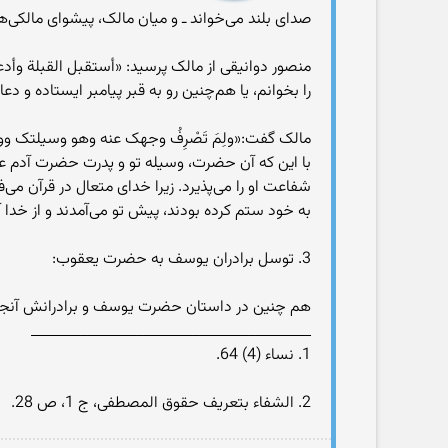
صداى بلند مى‌خواند ـ و ميان مالک، پيشواى مالکى‌
منصور دوانيقى از مالک پرسيد: «أستقبل القبلة وأدعو أم
را بخوانم، يا هم‌چنين رو به قبر پيامبر ايستاده و دعا
مالک گفت:«ولِمَ تَصْرِفُ وجهک عنه وهو وسيلتک ووس
با اين که آن حضرت، وسيله تو و پدرت حضرت آدم عليه
به خود ستم کرده بودند، پيش تو مى‌آمدند و از خدا آم
3. توسل برادران يوسف به حضرت يعقوب:
هم چنين در داستان حضرت يوسف و برادرانش آنجا ک
________________________________________
1. نساء (4) 64.
2. الشفاء بتعريف حقوق المصطفى، ج 1، ص 28.