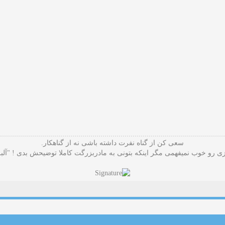
سعی کن از گناه نفرت داشته باشی نه از گناهکار.
 رو خوب نمیفهمی مگر اینکه بتونی به مادربزرگت کاملا توضیحش بدی ! "آلب