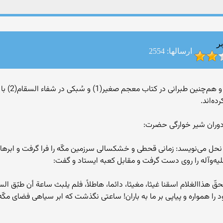
ر
ارسالها: 2554
حل مى‌نويسد: زمانى قحطى و خشکسالى سرزمين مکّه را فرا گرفت و ابرها از
عليه‌و‌آله را روى دست گرفت و مقابل کعبه ايستاد و گفت:
ل: بحقّ هذاالغلام اسقنا غيثا، مغيثا، دائما، هاطلاً، فلم يلبث ساعة أن طبّق
حمت خود را همواره و پياپى بر ما به باران! ساعتى نگذشت که ابر سياهى فضاى مکّه