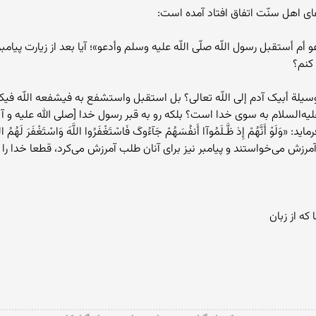
هاى اهل سنّت اتفاق افتاد آمده است:
 أستقبل رسول اللّه صلّى اللّه عليه وسلم وأدعو»؛ آيا بعد از زيارت پيامبر اکر
 کنم؟
يلة أبيک آدم إلى اللّه تعالى؟ بل استقبل واستشفع به فيشفعه اللّه فيک»؛
‌السلام به سوى خدا است؟ بلکه رو به قبر رسول خدا [صلى‌ الله ‌عليه‌ و‌ 
رزش مى‌خواستند و پيامبر نيز براى آنان طلب آمرزش مى‌کرد، قطعا خدا را توبه
ه از زبان