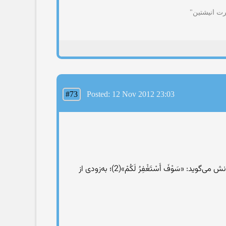
رت انیشتین"
#73
Posted: 12 Nov 2012 23:03
برادران يوسف مى‌فرمايد: «يَـآأَبَانَا اسْتَغْفِرْ لَنَا»(1)؛ اى پدر، براى آمرزش گناهان ما از خدا طلب آمرزش کن؛ يعقوب در پاسخ فرزندانش مى‌گويد: «سَوْفَ أَسْتَغْفِرُ لَکُمْ»(2)؛ به‌زودى از