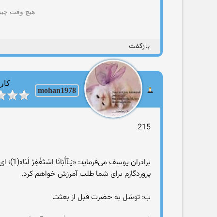
هیچ وقت چیزی
بازگفت
کارب
mohan1978
215
پروردگارم براى شما طلب آمرزش خواهم کرد.
ب: توسّل به حضرت قبل از بعثت