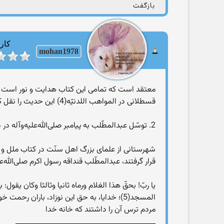
بازگفت
کارب
mohan1978
قسطلانى در المواهب اللدنيّه(4) اين حديث را نقل کرده‌اند.
2. توسّل عبدالمطّلب به پيامبر صلى‌الله‌عليه‌و‌آله در دوران شير خوارگى حضرت:
شهرستانى از علماى بزرگ اهل سنّت در کتاب ملل و ن
قرار گرفتند، عبدالمطّلب قنداقه رسول اکرم صلى‌الله‌
يا ربّ! بحقّ هذا الغلام ورماه ثانيا وثالثا وکان يقو
المسجد(5)؛ خدايا، به حق اين نوزاد، باران ر
مردم ترس آن را داشتند که خانه خدا
________________________________________