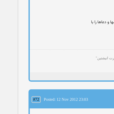
 و دعاها را با
رت انیشتین"
#72
Posted: 12 Nov 2012 23:03