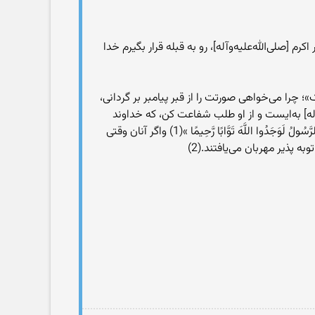
م [صلى‌الله‌عليه‌و‌آله]، رو به قبله قرار بگيرم خدا
 چرا مى‌خواهى صورتت را از قبر پيامبر بر گردانى،
آله] به‌ايست و از او طلب شفاعت کن، که خداوند
شفاعت او را مى‌پذيرد. زيرا خداى متعال در قرآن مى‌فرمايد: «وَلَوْ أَنَّهُمْ إِذ ظَّـلَمُوآا أَنفُسَهُمْ جَآءُوکَ فَاسْتَغْفَرُوا اللَّهَ وَاسْتَغْفَرَ لَهُمُ الرَّسُولُ لَوَجَدُوا اللَّهَ تَوَّابًا رَّحِيمًا »(1) واگر آنان وقتى
 پذير مهربان مى‌يافتند.(2)