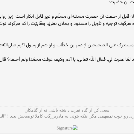
‌آله قبل از خلقت آن حضرت مسئله‌اى مسلّم و غير قابل انکار است، زيرا رو
رگونه توجيه و تأويل را مسدود و بطلان نظريّه وهّابيّت را که هرگونه توس
ستدرک على الصحيحين از عمر بن خطّاب و او هم از رسول اکرم صلى‌الله‌علي
 لمّا غفرت لي. فقال اللّه تعالى: يا آدم وکيف عرفت محمّدا ولم أخلقه؟ قال
سعی کن از گناه نفرت داشته باشی نه از گناهکار.
 رو خوب نمیفهمی مگر اینکه بتونی به مادربزرگت کاملا توضیحش بدی ! "آلب