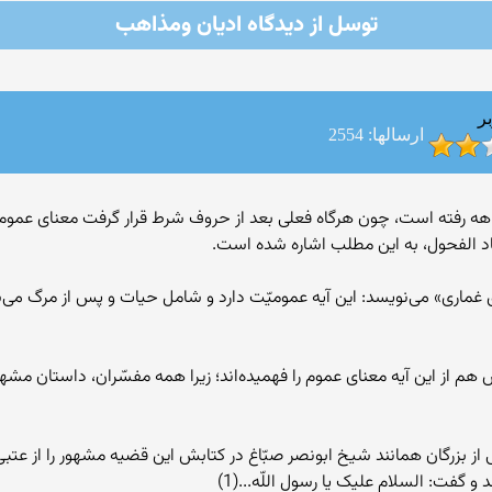
توسل از دیدگاه ادیان ومذاهب
ر
ارسالها: 2554
هه رفته است، چون هرگاه فعلى بعد از حروف شرط قرار گرفت معناى عموم را
صدّيق غمارى» مى‌نويسد: اين آيه عموميّت دارد و شامل حيات و پس از مرگ م
 از اين آيه معناى عموم را فهميده‌اند؛ زيرا همه مفسّران، داستان مشهور آ
زرگان همانند شيخ ابونصر صبّاغ در کتابش اين قضيه مشهور را از عتبى نقل
د و گفت: السلام عليک يا رسول اللّه...(1)