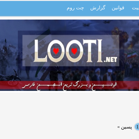
یت
قوانین
گزارش
چت روم
1
پسین »