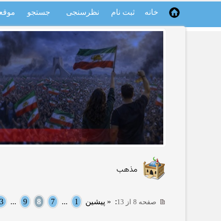
خانه
ثبت نام
نظرسنجی
جستجو
موقع
مذهب
:
« پیشین
1
...
7
8
9
...
3
صفحه 8 از 13