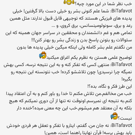
خب نظر شما در این مورد چیه؟
BiTafavot: شما علم کنونی بشر رو خیلی دست بالا گرفتین! خیلی
پدیده های فیزیکی هستند که توجیهی قابل قبول ندارند: مثل همین
رعد و برق، سونولومینسانس، برق کروی، و ...
تمامی هم و غم دانشمندان و محققین در سراسر جهان همینه که این
سئوالات رو بتونن پاسخ بدن و زندگی بشر رو بهتر کنن!!!
من نگفتم علم بشر کامله ولی اینکه میگین خیلی پدیده ها بدون
توضیح علمی هستن به نظرم یکم اغراق میکنید
BiTafavot: منتهی کسی که تفکر کنه و به این نتیجه نرسه، کسی بهش
نمیگه چرا نرسیدی! چون تلاششو کرده! خب نتونسته این نتیجه رو
بگیره!
این طرز فکر و نگاه، بده؟!
خب من مخالفم.من تلاش مکنم تا خدا رو باور کنم و به آن اعتقاد پیدا
کنم.به نتیجه ای نمیرسم.اونوقت نه تنها از آن دوری نمیکنم که هیچ
بلکه به آن معتقد هم میشوم.خب این چه معنی میده؟خنده دار
نیست؟
BiTafavot: نه جان من، گفتم، اینارو با تفکر و تعقل هر فردی خودش
باید بهش برسه! قرآن نهایتا راهنما است، همین!