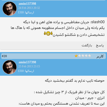
amin137398
24 Feb 2013 20:32
ارسالها: 1310
slash00: جریان مغناطیسی و براده های اهن و اینا دیگه
یکم یادته ولی میدان داخل اجسام منظورمه همونی که با هاگ ها
تشخیصش دادن و شکلشو کشیدن
پاسخ
بازگفت
#20
کاربر
amin137398
25 Feb 2013 23:15
ارسالها: 1310
حوصله تایپ ندارم بد گفتم ببخشید دیگه
کل جهان ما از نظر فیزیک از ۳ چیز تشکیل شده :
انرژی - جرم - میدان
این سه تا تعریف نشدنی هستنگمن بحثم رو میدان هاست: