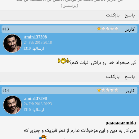
(پرنسس)
پاسخ
بازگفت
#13
کاربر
amin137398
24 Feb 2013 20:18
ارسالها: 1310
کی میخواد خدا رو براش اثبات کنم؟
پاسخ
بازگفت
#14
کاربر
amin137398
24 Feb 2013 20:23
ارسالها: 1310
paaaaaarmida
من کار به دین و این مزخرفات ندارم از نظر فیزیک و چیزی که