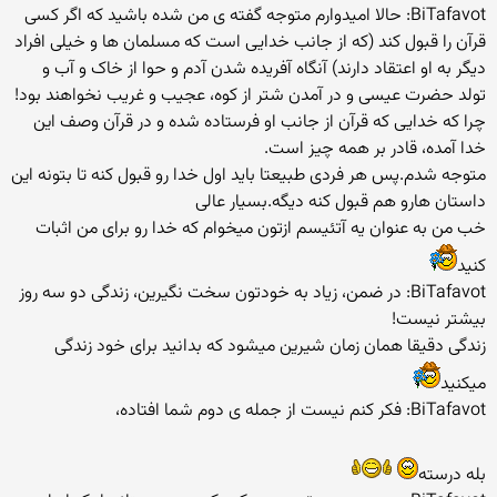
BiTafavot: حالا امیدوارم متوجه گفته ی من شده باشید که اگر کسی
قرآن را قبول کند (که از جانب خدایی است که مسلمان ها و خیلی افراد
دیگر به او اعتقاد دارند) آنگاه آفریده شدن آدم و حوا از خاک و آب و
تولد حضرت عیسی و در آمدن شتر از کوه، عجیب و غریب نخواهند بود!
چرا که خدایی که قرآن از جانب او فرستاده شده و در قرآن وصف این
خدا آمده، قادر بر همه چیز است.
متوجه شدم.پس هر فردی طبیعتا باید اول خدا رو قبول کنه تا بتونه این
داستان هارو هم قبول کنه دیگه.بسیار عالی
خب من به عنوان یه آتئیسم ازتون میخوام که خدا رو برای من اثبات
کنید
BiTafavot: در ضمن، زیاد به خودتون سخت نگیرین، زندگی دو سه روز
بیشتر نیست!
زندگی دقیقا همان زمان شیرین میشود که بدانید برای خود زندگی
میکنید
BiTafavot: فکر کنم نیست از جمله ی دوم شما افتاده،
بله درسته