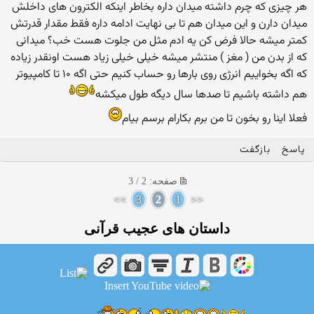
هر چیزی که چرم داشته میدان داره بخاطر اینکه الکترون های داخلش
میدان دارن و این میدان هم تا بی نهایت ادامه داره فقط مقدار قدرتش
کمتر میشه حالا فرض کن یه ادم مثل من جلوت هست خب؟ میدانی
که از بدن من ( مغز ) منتشر میشه خیلی خیلی زیاد هست اونقدر زیاده
که اگه بخواییم انرژی روی بارها رو حساب کنیم حتی اگه ۱۰ تا کامپیوتر
هم داشته باشیم تا صدها سال دیگه طول میکشه
فعلا اینا رو بخون تا من برم بکارام برسم بیام
پاسخ
بازگفت
صفحه: 2 / 3
>>
3
2
1
<<
داستان های عجیب قرآنی