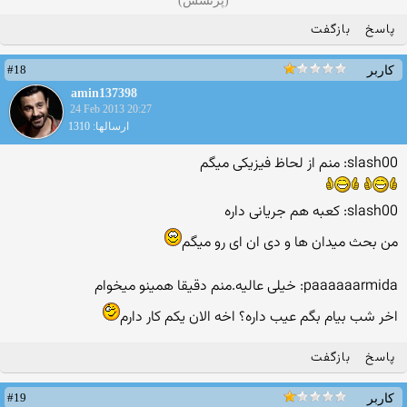
(پرنسس)
پاسخ
بازگفت
#18
کاربر
amin137398
24 Feb 2013 20:27
ارسالها: 1310
slash00: منم از لحاظ فیزیکی میگم
slash00: کعبه هم جریانی داره
من بحث میدان ها و دی ان ای رو میگم
paaaaaarmida: خیلی عالیه.منم دقیقا همینو میخوام
اخر شب بیام بگم عیب داره؟ اخه الان یکم کار دارم
پاسخ
بازگفت
#19
کاربر