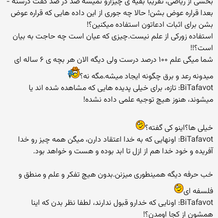
بخشی از ریاضی، تقریبا بقیه ی چیزارو نمیشه صد در صد گفت درسته -
بعدا قراره عوض بشن! حالا چه جوری از این داده هایی که قراره عوض
بشن برای اثبات ادعاتون استفاده میکنین؟!
استفاده زورکی از علم نیست.چیزی که عیان است چه حاجت به بیان
است؟!!
شما میگی علم ۱۰۰ درصد درست ولی دیگه الان هر بچه ی ۶ ساله ای
میدونه رعد و برق چگونه ایجاد میشه.مگه نه؟
BiTafavot: تازه، برای خیلی پدیده هایی که مشاهده شده اند یا
میشوند، هنوز هیچ توجیه علمی داده نشده!
خیلی ها؟اینو کی گفته؟
BiTafavot: اونهایی که به خدا اعتقاد دارن، میگن همه چیز رو خدا
آفریده و خود خدا هم از ازل تا ابد بوده و هست و خواهد بود.
خب حرفه دیگه همینطوری میزنن.بدون هیچ تفکر و علم و منطق و
فلسفه ای
BiTafavot: اونایی که خدارو قبول ندارند، لطفا نظر بدن که اینا
همشون از کجا اومدن؟!