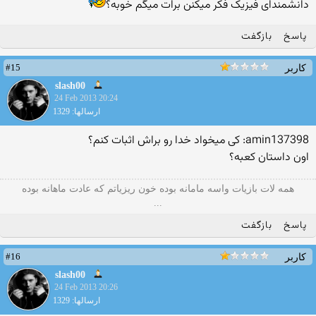
دانشمندای فیزیک فکر میکنن برات میگم خوبه؟
پاسخ
بازگفت
#15
کاربر
slash00
24 Feb 2013 20:24
ارسالها: 1329
amin137398: کی میخواد خدا رو براش اثبات کنم؟
اون داستان کعبه؟
همه لات بازیات واسه مامانه بوده خون ریزیاتم که عادت ماهانه بوده
...
پاسخ
بازگفت
#16
کاربر
slash00
24 Feb 2013 20:26
ارسالها: 1329