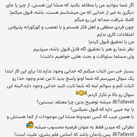
اگر شما بتوانید من را متقاعد بکنید که منشا این هستی، از چیز یا جای
دیگری به غیر از خدایی که من میشناسم هست، باشه، قبول میکنم!
کاملا شرافت مندانه این رو میگم
چون فردی منطقی و اهل فکر هستم و با تعصب و کورکورانه پذیرفتن
اعتقادات کاری ندارم
من با تحقیق قبول کردم!
نظر شما رو هم با تحقیق اگه قابل قبول باشه، میپذیرم
ولی مسلما سئوالات و بحث هایی خواهیم داشت!
بسیار خب من اثبات میکنم که خدایی وجود نداره.لذا برای این کار ابتدا
یک سوال میپرسم که شما اونو پاسخ بدید تا من عدم وجود خدا رو
اثبات کنم و سوالم اینه که شما ثابت کنید خدایی وجود داره.البته این
سوال رو بالا م تکرار کردم.
BiTafavot: میشه توضیح بدین چرا معتقد نیستین؟
یا چه عیبی داره که قبول نمیکنین؟
با همین عیب که کسی نمیدونه منشا این موجودات از کجا هستش و
نظراتی که میدن فقط به عنوان فرضیه محسوب میشه.
BiTafavot: پس یادمان باشد که اساس علم بشری، علیت است!