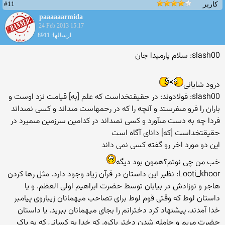
#11
کاربر
paaaaaarmida
24 Feb 2013 15:17
ارسالها: 8911
slash00: سلام پارمیدا جان
درود شایانی
slash00: فولادوند: در حقيقت‏خداست كه علم [به] قيامت نزد اوست و
باران را فرو مى‏فرستد و آنچه را كه در رحمهاست مى‏داند و كسى نمى‏داند
فردا چه به دست مى‏آورد و كسى نمى‏داند در كدامين سرزمين مى‏ميرد در
حقيقت‏خداست [كه] داناى آگاه است
این دو مورد اخر رو گفته کسی نمی داند
خب من چی نوتم؟همون بود دیگه
Looti_khoor: نظیر این داستان در قرآن زیاد وجود دارد. مثل رها کردن
هاجر و نوزادش در بیابان توسط حضرت ابراهیم اولی العظم. و یا
داستان لوط که وقتی قوم لوط برای تصاحب میهمانان زیباروی پیامبر
خدا آمدند، پیشنهاد کرد دخترانم را بجای میهمانان ببرید. یا داستان
حضرت مریم و حامله شدن دختر باکره. که خدا به کسانی که به پاک