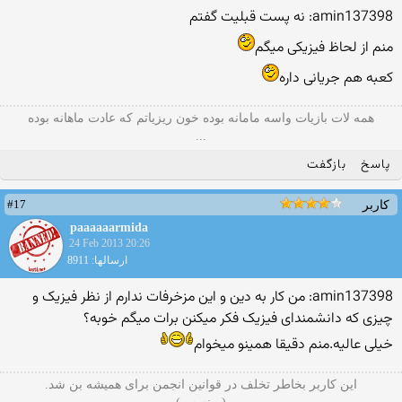
amin137398: نه پست قبلیت گفتم
منم از لحاظ فیزیکی میگم
کعبه هم جریانی داره
همه لات بازیات واسه مامانه بوده خون ریزیاتم که عادت ماهانه بوده
...
پاسخ
بازگفت
#17
کاربر
paaaaaarmida
24 Feb 2013 20:26
ارسالها: 8911
amin137398: من کار به دین و این مزخرفات ندارم از نظر فیزیک و
چیزی که دانشمندای فیزیک فکر میکنن برات میگم خوبه؟
خیلی عالیه.منم دقیقا همینو میخوام
این کاربر بخاطر تخلف در قوانین انجمن برای همیشه بن شد.