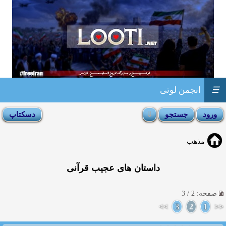
☰
انجمن لوتی
مذهب
داستان های عجیب قرآنی
صفحه: 2 / 3
>>
3
2
1
<<