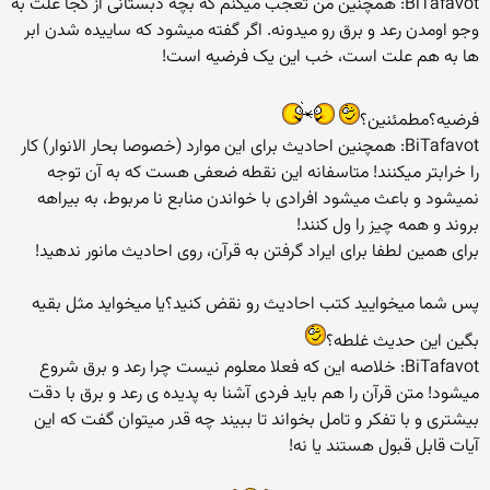
BiTafavot: همچنین من تعجب میکنم که بچه دبستانی از کجا علت به
وجو اومدن رعد و برق رو میدونه. اگر گفته میشود که ساییده شدن ابر
ها به هم علت است، خب این یک فرضیه است!
فرضیه؟مطمئنین؟
BiTafavot: همچنین احادیث برای این موارد (خصوصا بحار الانوار) کار
را خرابتر میکنند! متاسفانه این نقطه ضعفی هست که به آن توجه
نمیشود و باعث میشود افرادی با خواندن منابع نا مربوط، به بیراهه
بروند و همه چیز را ول کنند!
برای همین لطفا برای ایراد گرفتن به قرآن، روی احادیث مانور ندهید!
پس شما میخوایید کتب احادیث رو نقض کنید؟یا میخواید مثل بقیه
بگین این حدیث غلطه؟
BiTafavot: خلاصه این که فعلا معلوم نیست چرا رعد و برق شروع
میشود! متن قرآن را هم باید فردی آشنا به پدیده ی رعد و برق با دقت
بیشتری و با تفکر و تامل بخواند تا ببیند چه قدر میتوان گفت که این
آیات قابل قبول هستند یا نه!