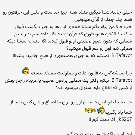
خیلی جالبه.شما میگین منشا همه چیز خداست و دلیل این حرفتون رو
فقط چند جمله از قرآن میدونین
خب حالا من بیام بگم منشا همه ی این ها یه چیز دیگست قبول
میکنید؟بالاخره همونطوری که قرآن اومده نظر داده منم نظر میدم
شمایی که بدون هیچ تحقیقی اونو قبول کردید اگه منم یه منشا دیگه
معرفی کنم اون رو هم قبول میکنید؟
BiTafavot: نمیشه که یه چیزی همینجوری از هیچ جا پیدا بشه!!!
چرا نمیشه؟من به قانون علت و معلولیت معتقد نیستم.
BiTafavot: بهتره وقتی یک مطلبی برامون عجیب یا غریبه، راجع بهش
از کسی که اطلاع داره، سئوال بپرسیم، نه؟
خب شما بفرمایین داستان اول رو برای ما اصلاع رسانی کنین تا ما از
شما یاد بگیریم
jk5267: آقا دمت گرم !!
اوه راستی اگه خانومی بازم دمت گرم