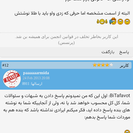
البته از اسمت مشخصه اما حرفی که زدی واو باید با طلا نوشتش
این کاربر بخاطر تخلف در قوانین انجمن برای همیشه بن شد.
(پرنسس)
پاسخ
بازگفت
#12
کاربر
paaaaaarmida
24 Feb 2013 20:08
ارسالها: 8911
BiTafavot: اول این که من نمیدونم پاسخ دادن به شبهات و سئوالات
شما، کل کل محسوب خواهد شد یا نه، ولی از آنجاییکه شما به نوشته
های بنده پاسخ داده اید، فکر میکنم ایرادی نداشته باشد که بنده هم به
موردات شما پاسخ بدهم: