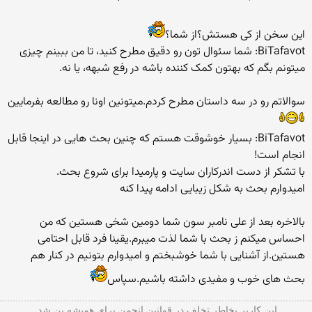
این سخن از کی هستش؟از شما؟
BiTafavot: شما سئوال تون رو دقیق مطرح کنید، تا من ببینم چیزی
میتونم بگم که بهتون کمک کننده باشه در رفع شبهه، یا نه.
سوالاتم رو در سه داستان مطرح کردم.میتونین اونا رو مطالعه بفرمایین
BiTafavot: بسیار خوشوقت هستم که چنین بحث هایی در اینجا قابل
انجام است!
با تشکر از دست اندرکاران سایت و پارمیدا برای شروع بحث.
امیدوارم بحث به شکل زیبایی ادامه پیدا کنه
بالاخره بعد از علی نامبر سون شما دومین شخی هستین که من
احساس میکنم ز بحث با شما لذت میبرم.یقینا فرد قابل احتامی
هستین.از آشنایی با شما خوشبختم و امیدوارم بتونیم در کنار هم
بحث های خوب و مفیدی داشته باشیم.سپاس
این کاربر بخاطر تخلف در قوانین انجمن برای همیشه بن شد.