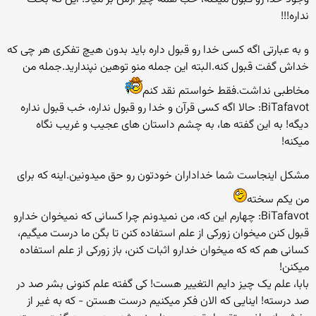
نداره!!!
و به عبارتی اگه کسی خدا رو قبول داره باید بدون هیچ تفکری هر چی که
خداش گفت قبول کنه.البته این جمله منو توهین نپندارید.جمله من
مخاطبی نداشت.فقط خواستم نقد کنم
BiTafavot: حالا اگه کسی قرآن و خدا رو قبول نداره، خب قبول نداره
دیگه! به این گفته ها، به چشم داستان های عجیب و غریب نگاه
میکنه!
مشکل اینجاست شما خداداران خودتون رو حق میدونین.اینه که برای
من یکم سخته
BiTafavot: چهارم این که، من نمیدونم چرا کسانی که نمیخوان خدارو
قبول کنن میخوان زورکی از علم استفاده کنن تا بگن ما درست میگیم،
کسانی هم که که میخوان خدارو اثبات کنن، باز زورکی از علم استفاده
میکنن!
بابا، علم یک چیز دایم التغییر هست! کی گفته علم کنونی بشر صد در
صد درسته! اینایی که الان فکر میکنیم درست هستن - که به غیر از