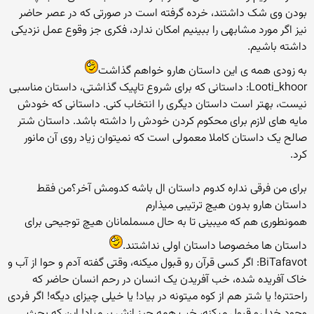
بودن وی شک داشتند، خرده گرفته است در صورتی که در عصر حاضر
نیز اگر مورد مشابهی را ببینیم امکان ندارد، فکری جز وقوع عمل نزدیکی
داشته باشیم.
به زودی همه ی این داستان هارو خواهم گذاشت
Looti_khoor: داستانی که برای شروع تاپیک گذاشتی، داستان مناسبی
نیست، بهتر است داستان دیگری را انتخاب کنی. داستانی که خودش
مایه های لازم برای محکوم کردن خودش را داشته باشد. داستان شتر
صالح یک داستان کاملا معمولی است که نمیتوان زیاد روی آن مانور
کرد.
برای من فرقی نداره کدوم داستان ال باشه کدومش آخر؟من فقط
داستان هارو بدون هیچ ترتیبی میذارم
همونطوری هم که میبینی تا به حال مسملمانان هیچ توجیحی برای
داستان ها مخصوصا داستان اولی نداشتند.
BiTafavot: اگر کسی قرآن رو قبول میکنه، وقتی گفته آدم و حوا از آب و
خاک آفریده شده، خب آفریدن یک انسان در رحم انسان حاضر که
راحتتره! یا شتر هم از کوه میتونه در بیاد! یا خیلی چیزای دیگه! اگر فردی
وجود خدا رو قبول میکنه، خب همه چیز ازش بر میاد! این که بحث