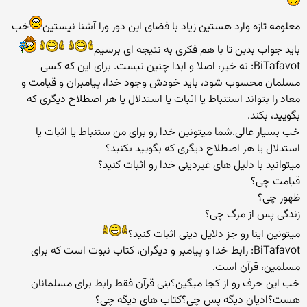
معلومه تازه وارد هستین زیاد با فضای این دور ورا آشنا نیستین
خب
باید جواب بدین تا با هم فکری به نتیجه ای برسیم
BiTafavot: نه خیر، اصلا و ابدا چنین نیست. برای این که کسی
مسلمان محسوب شود، باید خودش وجود خدا، پیامبران و قیامت و
معاد را بتواند استنباط یا اثبات یا استدلال یا هر اصطلاح دیگری که
بگویید، بکند.
خب بسیار عالی.شما میتونین خدا رو برای من ستنباط یا اثبات یا
استدلال یا هر اصطلاح دیگری که بگویید بکنید؟
میتوانید با دلیل های غیردینی خدا رو اثبات کنید؟
قیامت چی؟
ظهور چی؟
زندگی پس از مرگ چی؟
میتونین اینا رو جز دلایل دینی اثبات کنید؟
BiTafavot: رابط خدا و پیامبر و دیگران، کتاب نبوت است که برای
مسلمین، قرآن است.
خب این حرف رو از کجا میگین؟ینی قرآن فقط رابط برای مسلمانان
هست؟ادیان دیگه پس چی؟کتاب های دیگه چی؟