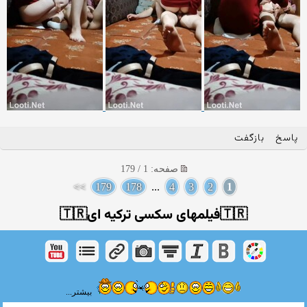
پاسخ
بازگفت
صفحه: 1 / 179
>>
179
178
...
4
3
2
1
🇹🇷فیلمهای سکسی ترکیه ای🇹🇷
بیشتر...