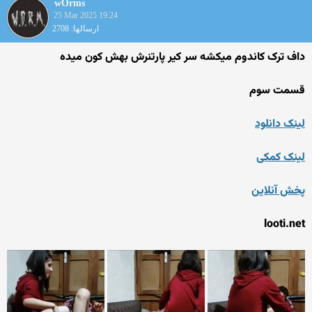
wOrms
25 Mar 2025 19:24
ارسالها: 2708
داف ترک کاندوم میکشه سر کیر پارتنرش بهش کون میده
قسمت سوم
لینک دانلود
لینک کمکی
پخش آنلاین
looti.net