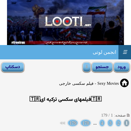
☰
انجمن لوتی
Sexy Movies - فیلم سکسی خارجی
🇹🇷فیلمهای سکسی ترکیه ای🇹🇷
صفحه: 1 / 179
>>
179
178
...
4
3
2
1