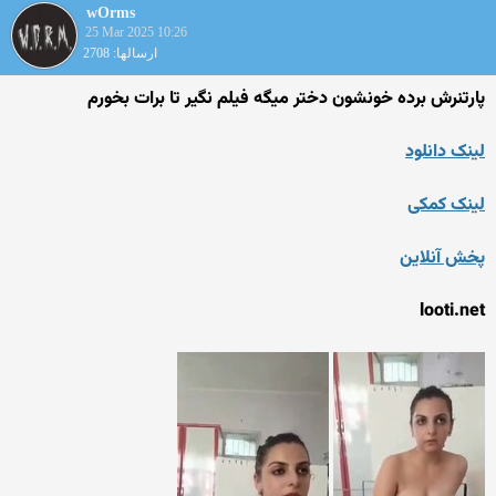
wOrms
25 Mar 2025 10:26
ارسالها: 2708
پارتنرش برده خونشون دختر میگه فیلم نگیر تا برات بخورم
لینک دانلود
لینک کمکی
پخش آنلاین
looti.net