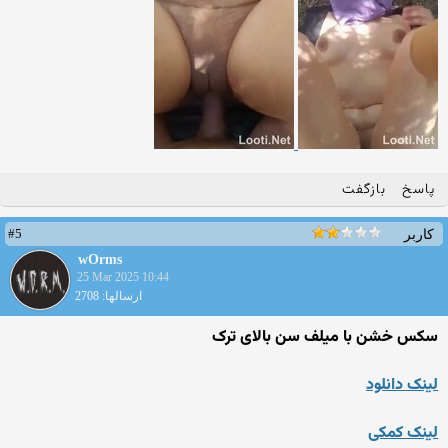
پاسخ
بازگفت
#5
کاربر
wOrms
25 Mar 2025 10:44
ارسالها: 2708
سکس خشن با میلف سن بالای ترک
لینک دانلود
لینک کمکی