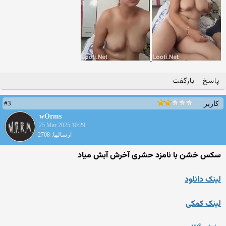
پاسخ
بازگفت
#3
کاربر
wOrms
25 Mar 2025 10:29
ارسالها: 2708
سکس خشن با نامزد حشری آخرش آبش میاد
لینک دانلود
لینک کمکی