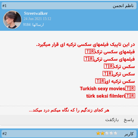
#1
ناظم انجمن
Streetwalker
24 Jun 2021 15:12
ارسالها: 9184
در این تاپیک فیلمهای سکسی ترکیه ای قرار میگیرد.
فیلمهای سکسی ترک🇹🇷
فیلمهای سکسی ترکی🇹🇷
سکس ترک🇹🇷
سکس ترکی🇹🇷
سکس ترکیه ای🇹🇷
Turkish sexy movies🇹🇷
türk seksi filmleri🇹🇷
هر کجای زندگیم را که نگاه میکنم درد میکند...
پاسخ
بازگفت
#2
کاربر