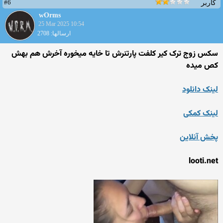
#6
کاربر
wOrms
25 Mar 2025 10:54
ارسالها: 2708
سکس زوج ترک کیر کلفت پارتنرش تا خایه میخوره آخرش هم بهش
کص میده
لینک دانلود
لینک کمکی
پخش آنلاین
looti.net