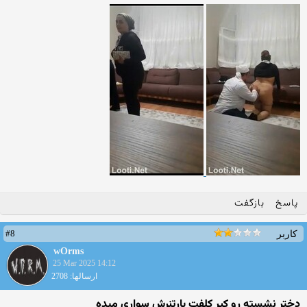
پاسخ
بازگفت
#8
کاربر
wOrms
25 Mar 2025 14:12
ارسالها: 2708
دختر نشسته رو کیر کلفت پارتنرش سواری میده