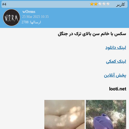
#4
کاربر
wOrms
25 Mar 2025 10:35
ارسالها: 2708
سکس با خانم سن بالای ترک در جنگل
لینک دانلود
لینک کمکی
پخش آنلاین
looti.net