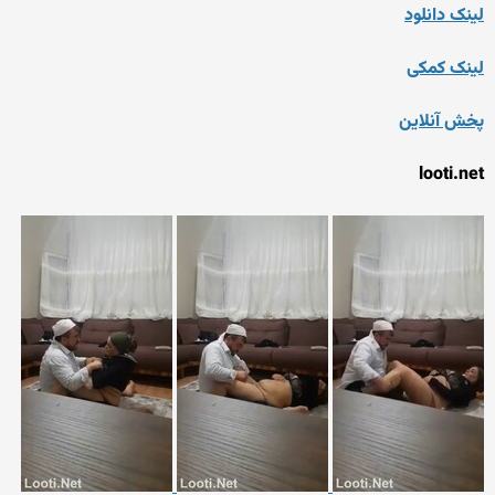
لینک دانلود
لینک کمکی
پخش آنلاین
looti.net