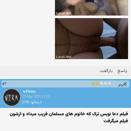
پاسخ
بازگفت
#7
کاربر
wOrms
25 Mar 2025 13:53
ارسالها: 2708
فیلم دعا نویس ترک که خانوم های مسلمان فریب میداد و ازشون
فیلم میگرفت