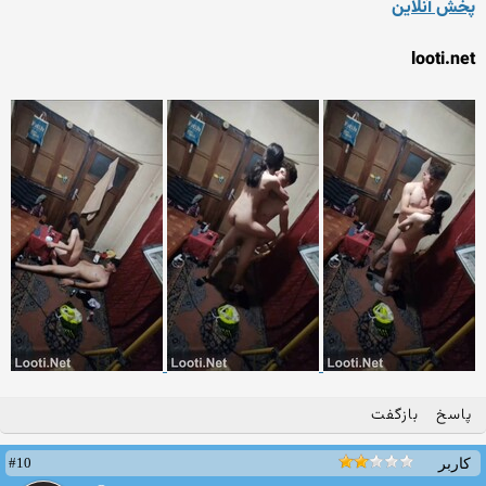
پخش آنلاین
looti.net
پاسخ
بازگفت
#10
کاربر