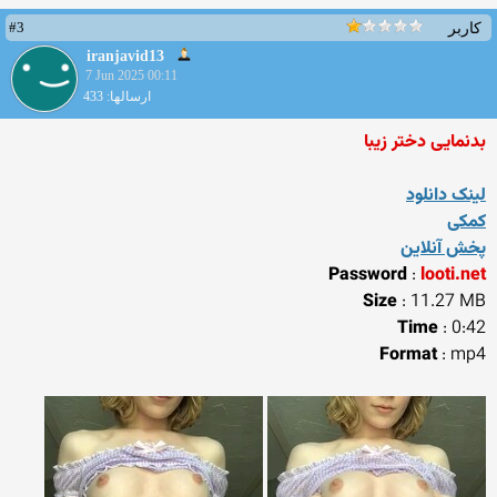
#3
کاربر
iranjavid13
7 Jun 2025 00:11
ارسالها: 433
بدنمایی دختر زیبا
لینک دانلود
کمکی
پخش آنلاین
Password
:
looti.net
Size
: 11.27 MB
Time
: 0:42
Format
: mp4