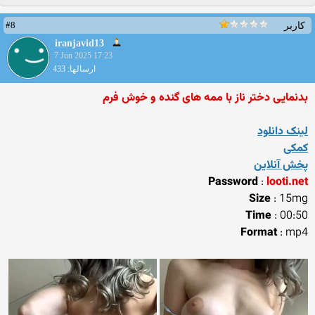
#8
کاربر
iranjavid13
7 Jun 2025 17:23
ارسالها: 433
بدنمایی دختر ناز با ممه های گنده و خوش فرم
لینک دانلود
کمکی
پخش آنلاین
Password
:
looti.net
Size
: 15mg
Time
: 00:50
Format
: mp4