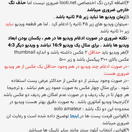
۴)اضافه کردن تگ اختصاصی looti.net ضروری نیست اما
حذف تگ
خارجی ضروری میباشد
۵)
زمان ویدیو ها نباید زیر ۴۵ ثانیه باشد
.
-میتوان ویدیو های زیر ۴۵ ثانیه را ادغام کرد . اما هر قطعه ویدیو
نباید
زیر ۱۰ ثانیه باشد
-
نکته ضروری در صورت ادغام ویدیو ها در هم ، یکسان بودن ابعاد
ویدیو ها باشد . برای مثال یک ویدیو 16:9 نباشد و ویدیو دیگر 4:3
۶)هر ویدیو باید
حداقل
۲ عکس داشته باشد و اندازه thumbnail
عکس بالای ۳۰۰ پیکسل باشد و زیر ۵۰۰
-
در صورت ادغام چند ویدیو در هم وجود حداقل یک عکس از هر ویدیو
ضروری هست
-در صورت وجود بیشتر از دو عکس از حداکثر عرض پست استفاده
شود . برای مثال چهار عکس به صورت عمود زیر هم نباشد . و ترجیحا
هر چهار تا در یک ردیف و در صورت عدم امکان هر ردیف دو عکس باشد
۷)ترجیحا ویدیو آماتوری باشد . به صورت دقیق بهتر هست ویدیو در
محدوده این دو تگ باشد : solo amateur
۸)قوانین فرمت پست ها در
اینجا
توضیح داده شده است و رعایت ان
ضروری میباشد
۹)قوانین انتخاب آپلود سنتر مانند سایر تاپیک ها میباشد