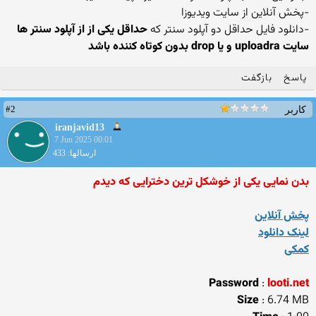
-پخش آنلاین از سایت ویدیوزا
-دانلود فایل حداقل دو آپلود سنتر که
حداقل یکی از از آپلود سنتر ها
سایت uploadra و یا drop بدون کوتاه کننده باشد
پاسخ
بازگفت
#2
کاربر
iranjavid13
7 Jun 2025 00:01
ارسالها: 433
بدن نمایی یکی از خوشکل ترین دخترایی که دیدم
پخش آنلاین
لینک دانلود
کمکی
Password
:
looti.net
Size
: 6.74 MB