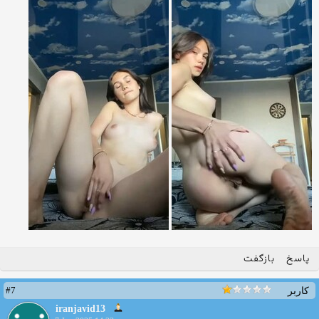
پاسخ
بازگفت
#7
کاربر
iranjavid13