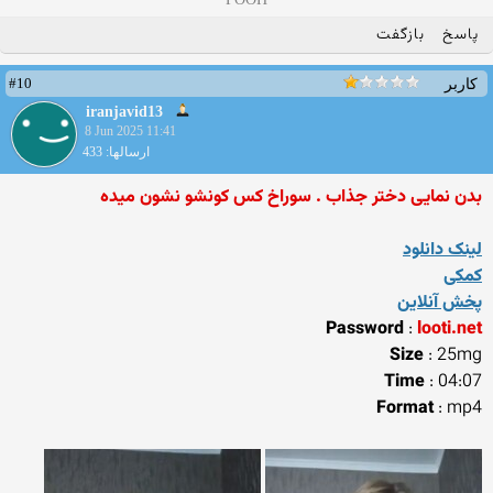
پاسخ
بازگفت
#10
کاربر
iranjavid13
8 Jun 2025 11:41
ارسالها: 433
بدن نمایی دختر جذاب . سوراخ کس کونشو نشون میده
لینک دانلود
کمکی
پخش آنلاین
Password
:
looti.net
Size
: 25mg
Time
: 04:07
Format
: mp4