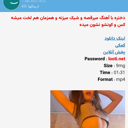
7 Jun 2025 14:22
ارسالها: 433
دختره با آهنگ میرقصه و شیک میزنه و همزمان هم لخت میشه
کس و کونشو نشون میده
لینک دانلود
کمکی
پخش آنلاین
Password
:
looti.net
Size
: 9mg
Time
: 01:31
Format
: mp4