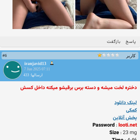
پاسخ
بازگفت
#6
کاربر
iranjavid13
7 Jun 2025 07:11
ارسالها: 433
دختره لخت میشه و دسته برس برقیشو میکنه داخل کسش
لینک دانلود
کمکی
پخش آنلاین
Password
:
looti.net
Size
: 23 mg