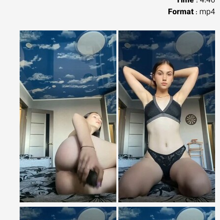
Time
: 4:46
Format
: mp4