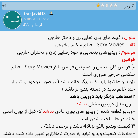
#1
کاربر
iranjavid13
6 Jun 2025 16:08
ارسالها: 433
عنوان
: فیلم های بدن نمایی زن و دختر خارجی
تالار
: Sexy Movies - فیلم سکسی خارجی
موضوع
: ویدیوهای بدنمایی و خودارضایی زنان و دختران خارجی
قوانین
:
۰) قوانین کلی انجمن و همچنین قوانین تالار Sexy Movies - فیلم
سکسی خارجی ضروری است
۱)ویدیو ها تنها باید یک بازیگر خانم باشد ( در صورت وجود بیشتر از
چند خانم نباید در دسته بندی لز باشد )
۲)
مخاطب بازیگر باید دوربین باشد
-برای مثال دوربین مخفی
نباشد
-ویدیو قطعه شده از ویدیو های پورن عادی
نباشد
که قبل از پورن اصلی
خانم در حال لخت شدن است
۳)کیفیت ویدیو بالای 480p باشد و
ترجیحا 720p
.
-اطلاعات کیفیت ویدیو نباید به صورت نرمافزاری تغییر داده شده باشند