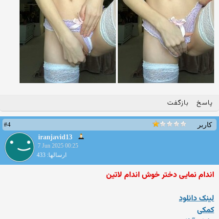
پاسخ
بازگفت
#4
کاربر
iranjavid13
7 Jun 2025 00:25
ارسالها: 433
اندام نمایی دختر خوش اندام لاتین
لینک دانلود
کمکی