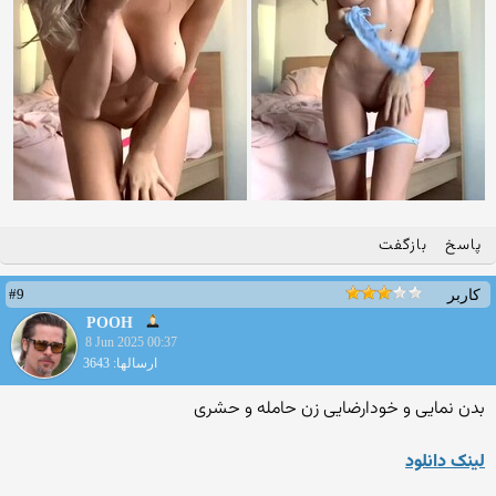
پاسخ
بازگفت
#9
کاربر
POOH
8 Jun 2025 00:37
ارسالها: 3643
بدن نمایی و خودارضایی زن حامله و حشری
لينک دانلود