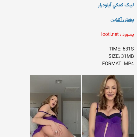
لينک کمکي آپلودرار
پخش آنلاين
پسورد : looti.net
TIME: 631S
SIZE: 31MB
FORMAT: MP4