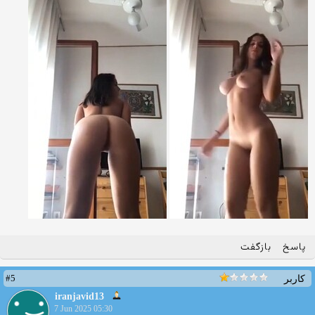
پاسخ
بازگفت
#5
کاربر
iranjavid13
7 Jun 2025 05:30