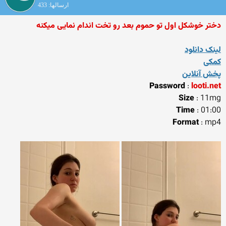
ارسالها: 433
دختر خوشکل اول تو حموم بعد رو تخت اندام نمایی میکنه
لینک دانلود
کمکی
پخش آنلاین
Password
:
looti.net
Size
: 11mg
Time
: 01:00
Format
: mp4