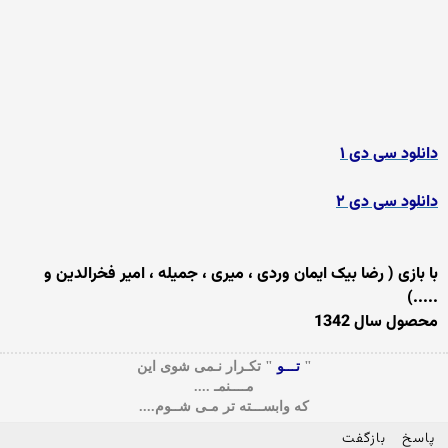
دانلود سی دی ۱
دانلود سی دی ۲
با بازی ( رضا بیک ایمان وردی ، میری ، جمیله ، امیر فخرالدین و
.....)
محصول سال 1342
"
تـــو
" تکـرار نـمی شوی این
مــــنمـ ....
که وابســـته تر مـی شــوم....
پاسخ
بازگفت