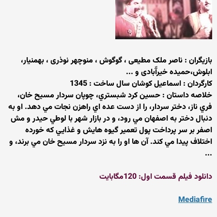
بازیگران : ناصر ملک مطیعی ، گوگوش ، منوچهر نوذری ، بهمنیار،
ابلوش،حمیده خیرآّبادی و ...
کارگردان : اسماعیل کوشان سال ساخت : 1345
خلاصه داستان : حسين كرد شبستري، چوپان سردار مسيح خان،
فري ناز، دختر سردار، را از دست عده اي راهزن نجات مي دهد. او به
دنبال دختر به اصفهان مي رود، و در بازار شهر با لوطي حيدر و مش
اصفر بر سر پرداخت پول تعمير گيوه هايش و غذايي كه خورده
اختلاف پيدا مي كند. آن ها او را به نزد سردار مسيح خان مي برند، و
...
دانلود فیلم قسمت اول: 120مگابایت
Mediafire