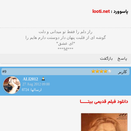
پاسوورد :
looti.net
راز دلم را فقط تو میدانی و دلت
گوشه ای از قلبت پنهان دار دوستت دارم هایم را
*ای عشق*
***M***
پاسخ
بازگفت
#9
کاربر
ALI2012
27 Aug 2012 09:00
ارسالها: 8724
دانلود فیلم قدیمی بیتــــــا