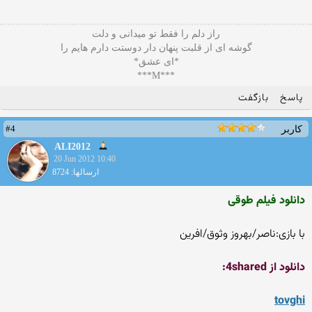
راز دلم را فقط تو میدانی و دلت
گوشه ای از قلبت پنهان دار دوستت دارم هایم را
*ای عشق*
***M***
پاسخ
بازگفت
#4
کاربر
ALI2012
20 Jun 2012 10:40
ارسالها: 8724
دانلود فیلم طوقی
با بازی:ناصر/بهروز وثوق/افرین
دانلود از 4shared:
tovghi