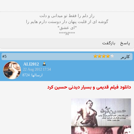
راز دلم را فقط تو میدانی و دلت
گوشه ای از قلبت پنهان دار دوستت دارم هایم را
*ای عشق*
***M***
پاسخ
بازگفت
#5
کاربر
ALI2012
22 Aug 2012 17:54
ارسالها: 8724
دانلود فیلم قدیمی و بسیار دیدنی حسین کرد