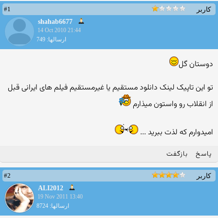
#1
کاربر
shahab6677
14 Oct 2010 21:44
ارسالها: 749
دوستان گل
تو این تاپیک لینک دانلود مستقیم یا غیرمستقیم فیلم های ایرانی قبل
از انقلاب رو واستون میذارم
امیدوارم كه لذت ببرید ...
پاسخ
بازگفت
#2
کاربر
ALI2012
19 Nov 2011 13:40
ارسالها: 8724