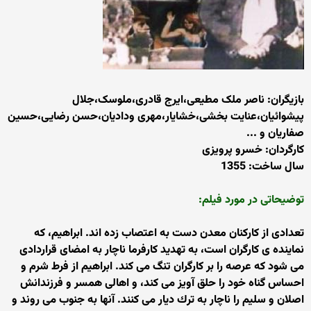
بازیگران: ناصر ملک مطیعی،ایرج قادری،ملوسک،جلال
پیشوائیان،عنایت بخشی،خشایار،مهری ودادیان،حسن رضایی،حسین
صفاریان و ...
کارگردان: خسرو پرویزی
سال ساخت: 1355
توضیحاتی در مورد فیلم:
تعدادی از كاركنان معدن دست به اعتصاب زده اند. ابراهیم، كه
نماینده ی كارگران است، به تهدید كارفرما ناچار به امضای قراردادی
می شود كه عرصه را بر كارگران تنگ می كند. ابراهیم از فرط شرم و
احساس گناه خود را حلق آویز می كند، و اهالی همسر و فرزندانش
اصلان و سلیم را ناچار به ترك دیار می كنند. آنها به جنوب می روند و