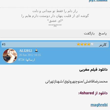
قسمت دوم
راز دلم را فقط تو میدانی و دلت
گوشه ای از قلبت پنهان دار دوستت دارم هایم را
*ای عشق*
***M***
پاسخ
بازگفت
#3
کاربر
ALI2012
20 Jun 2012 10:35
ارسالها: 8724
دانلود فیلم مغربی
محمدرضافاضلی/منوچهروثوق/شهنازتهرانی
دانلود از 4shared:
maghrebi