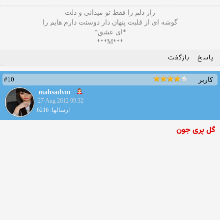
راز دلم را فقط تو میدانی و دلت
گوشه ای از قلبت پنهان دار دوستت دارم هایم را
*ای عشق*
***M***
پاسخ
بازگفت
#10
کاربر
mahsadvm
27 Aug 2012 09:32
ارسالها: 6216
گل پری جون