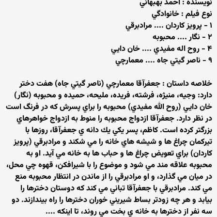
نويسنده : احمد بهبهاني
نوع فيلم : خانوادگي
۱ - پرويز كاردان .... مرادبرقي
۲ - نگار .... محبوبه
۴ - روح اله مفيدي .... خان دايي
۹ - ناصر گيتي جاه .... معمارچي
خلاصه داستان : جعفرآقا معمارچي (ناصر گيتي جاه) هفت دختر
دارد: وجيه، منيژه، فرشته، فريده، مليحه، حميده و محبوبه (نگار)
خان دايي (روح الله مفيدي) محبوبه را براي پسرش كه در فرنگ است
در نظر دارد. جعفرآقا ازدواج محبوبه را منوط به ازدواج خواهرهاي
بزرگتر كرده است. كاظم، پسر يكي يك دانه ي جعفرآقا، روزها با
تيركمان چراغ ها و شيشه هاي خانه را مي شكند و مرادبرقي (پرويز
كاردان) براي تعويض چراغ ها و حباب ها به خانه مي آيد. او به
محبوبه علاقه مند مي شود و موضوع را با شيرافكن، قهوه چي محل،
در ميان مي گذارد، و او مرادبرقي را از ماندن در انتظار محبوبه منع
مي كند. مرادبرقي با جعفرآقا تباني مي كند كه دوستان دخترها را
بيابد و هر چه زودتر بساط شيريني خوران دخترها را راه بيندازند. دو
سه نفر از دخترها به خانه ي بخت مي روند، تا اينكه ....