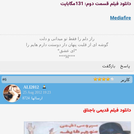
دانلود فیلم قسمت دوم: 131مگابایت
Mediafire
راز دلم را فقط تو میدانی و دلت
گوشه ای از قلبت پنهان دار دوستت دارم هایم را
*ای عشق*
***M***
پاسخ
بازگفت
#6
کاربر
ALI2012
25 Aug 2012 19:23
ارسالها: 8724
دانلود فیلم قدیمی باجناق