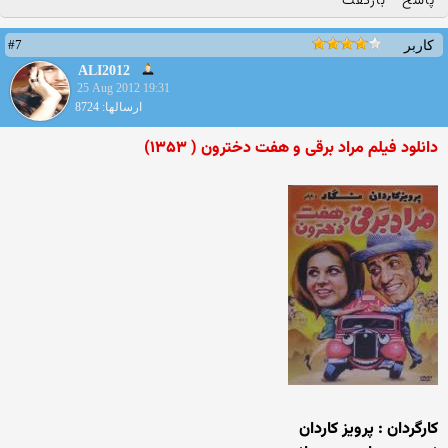
پاسخ
بازگفت
#7
کاربر
ALI2012
25 Aug 2012 19:31
ارسالها: 8724
دانلود فیلم مراد برقی و هفت دخترون ( ۱۳۵۳)
كارگردان : پرويز كاردان