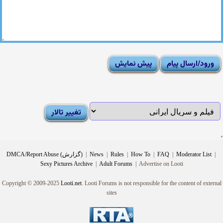
|
Moderator List
|
FAQ
|
How To
|
Rules
|
News
|
DMCA/Report Abuse (گزارش)
Sexy Pictures Archive
|
Adult Forums
|
Advertise on Looti
Copyright © 2009-2025
Looti.net
. Looti Forums is not responsible for the content of external
sites