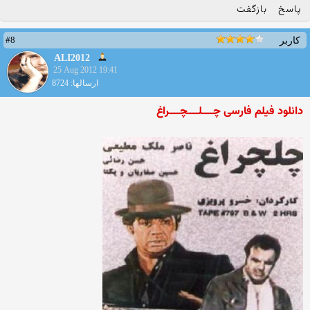
پاسخ
بازگفت
#8
کاربر
ALI2012
25 Aug 2012 19:41
ارسالها: 8724
دانلود فیلم فارسی چــــلــــچــــراغ