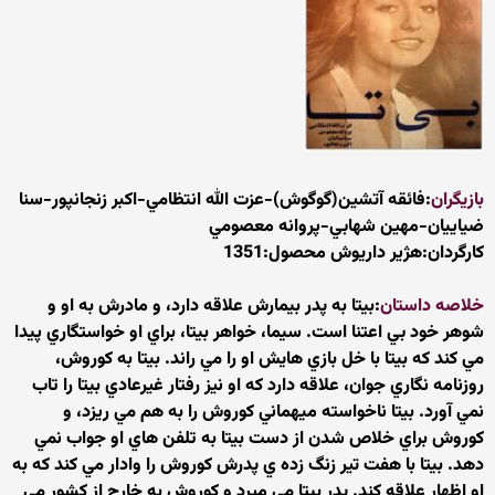
بازیگران
:فائقه آتشين(گوگوش)-عزت الله انتظامي-اكبر زنجانپور-سنا
ضياييان-مهين شهابي-پروانه معصومي
کارگردان:هژير داريوش محصول:1351
خلاصه داستان
:بيتا به پدر بيمارش علاقه دارد، و مادرش به او و
شوهر خود بي اعتنا است. سيما، خواهر بيتا، براي او خواستگاري پيدا
مي كند كه بيتا با خل بازي هايش او را مي راند. بيتا به كوروش،
روزنامه نگاري جوان، علاقه دارد كه او نيز رفتار غيرعادي بيتا را تاب
نمي آورد. بيتا ناخواسته ميهماني كوروش را به هم مي ريزد، و
كوروش براي خلاص شدن از دست بيتا به تلفن هاي او جواب نمي
دهد. بيتا با هفت تير زنگ زده ي پدرش كوروش را وادار مي كند كه به
او اظهار علاقه كند. پدر بيتا مي ميرد و كوروش به خارج از كشور مي