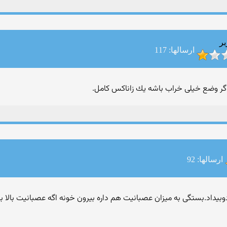
بر
ارسالها: 117
گر وضع خیلی خراب باشه یك زاناكس كامل.
ارسالها: 92
بیداد.بستگی به میزان عصبانیت هم داره بیرون خونه اگه عصبانیت بالا با