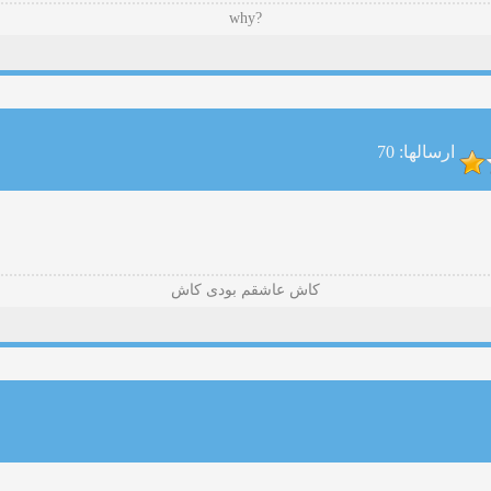
?why
ارسالها: 70
کاش عاشقم بودی کاش