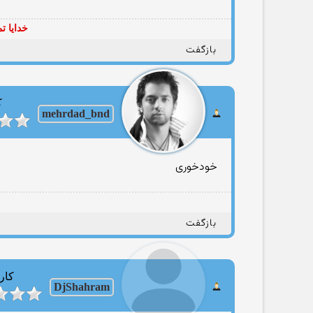
خدایا ت
بازگفت
ک
mehrdad_bnd
خودخوری
بازگفت
کار
DjShahram