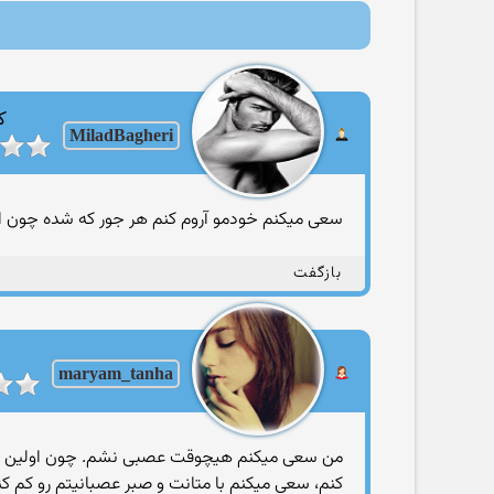
ک
MiladBagheri
سعی میكنم خودمو آروم كنم هر جور كه شده چون اگه 
بازگفت
maryam_tanha
من سعی میکنم هیچوقت عصبی نشم. چون اولین کسی
کنم، سعی میکنم با متانت و صبر عصبانیتم رو کم کن