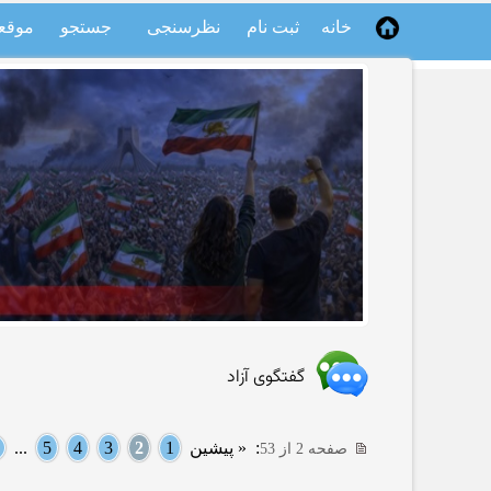
خانه
ثبت نام
نظرسنجی
جستجو
موقع
گفتگوی آزاد
:
« پیشین
1
2
3
4
5
...
صفحه 2 از 53