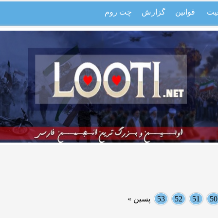
یت
قوانین
گزارش
چت روم
50
51
52
53
پسین »