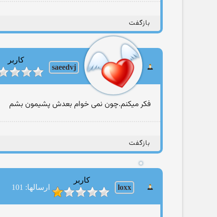
بازگفت
کاربر
saeedvj
فكر میكنم.چون نمی خوام بعدش پشیمون بشم
بازگفت
کاربر
loxx
ارسالها: 101