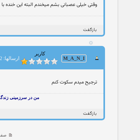
وقتی خیلی عصبانی بشم میخندم البته این خنده با ا
بازگفت
کاربر
M_A_N_I
ارسالها: 422
ترجیح میدم سكوت كنم
من در سرزمینی زندگی
بازگفت
صفحه 2 ا