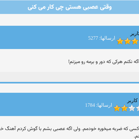
وقتی عصبی هستی چی كار می كنی
اربر
ارسالها: 5277
نكنم هركی كه دور و برمه رو میزنم!
کاربر
ارسالها: 1784
 که ضربه میخوره خودمم. ولی اگه عصبی بشم با گوش کردم آهنگ خود
م.