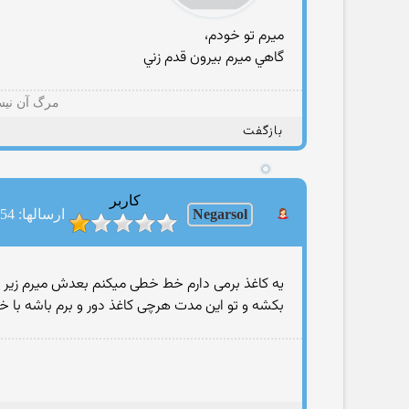
ميرم تو خودم،
گاهي ميرم بيرون قدم زني
مرگ آن نیس
بازگفت
کاربر
Negarsol
ارسالها: 54
بکشه و تو این مدت هرچی کاغذ دور و برم باشه با