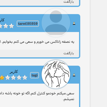
بازگفت
کار
tarot101010
یه نصفه زاناكس می خورم و سعی می كنم بخوابم. ا
بازگفت
کاربر
tagi
سعی میكنم خودمو كنترل كنم.اگه تو خونه باشه دادو
نمیشم.