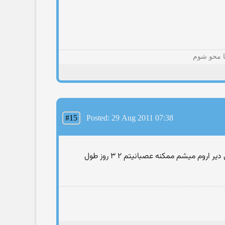
ا محو شوم
#15
Posted: 29 Aug 2011 07:38
یه کاغذ برمی دارم خط خطی میکنم بعدش میرم زیر لحاف گریه می کنم اگه اروم نشم میرم با اب سرد سرمو می شورم من خیلی دیر اروم میشم ممکنه عصبانیتم ۲ ۳ روز طول