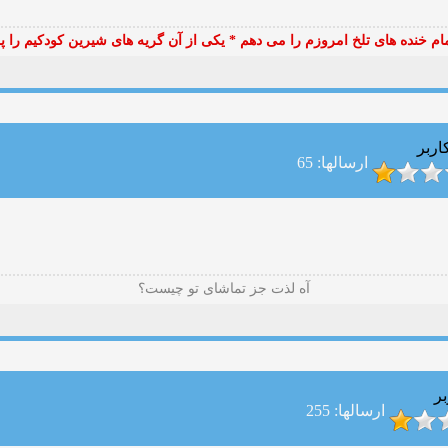
مام خنده های تلخ امروزم را می دهم * یکی از آن گریه های شیرین کودکیم را 
اربر
ارسالها: 65
آه لذت جز تماشای تو چیست؟
بر
ارسالها: 255