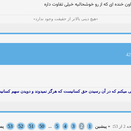
ون خنده ای که از رو خوشحالیه خیلی تفاوت داره
«هیچ دینى بالاتر از حقیقت وجود ندارد»
 میکنم که در آن رسیدن حق کسانیست که هرگز نمیدوند و دویدن سهم کسانی
:
« پیشین
1
2
3
4
5
...
50
51
52
53
پس
ز 53