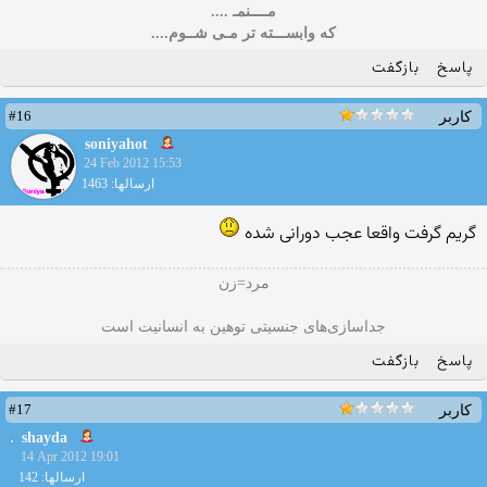
مــــنمـ ....
که وابســـته تر مـی شــوم....
پاسخ
بازگفت
#16
کاربر
soniyahot
24 Feb 2012 15:53
ارسالها: 1463
گریم گرفت واقعا عجب دورانی شده
مرد=زن
جداسازی‌های جنسیتی توهین به انسانیت است
پاسخ
بازگفت
#17
کاربر
shayda
14 Apr 2012 19:01
ارسالها: 142