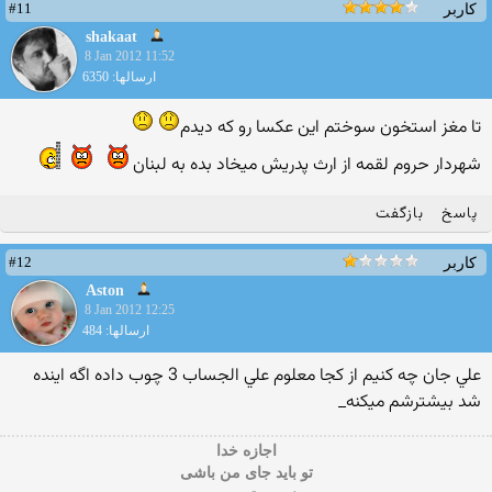
#11
کاربر
shakaat
8 Jan 2012 11:52
ارسالها: 6350
تا مغز استخون سوختم این عکسا رو که دیدم
شهردار حروم لقمه از ارث پدریش میخاد بده به لبنان
پاسخ
بازگفت
#12
کاربر
Aston
8 Jan 2012 12:25
ارسالها: 484
علي جان چه كنيم از كجا معلوم علي الجساب 3 چوب داده اگه اينده
شد بيشترشم ميكنه_
اجازه خدا
تو باید جای من باشی