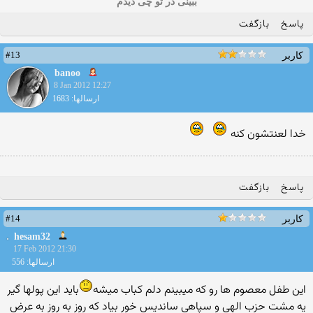
ببینی در تو چی دیدم
پاسخ
بازگفت
#13
کاربر
banoo
8 Jan 2012 12:27
ارسالها: 1683
خدا لعنتشون کنه
پاسخ
بازگفت
#14
کاربر
hesam32
17 Feb 2012 21:30
ارسالها: 556
اين طفل معصوم ها رو كه ميبينم دلم كباب ميشه
بايد اين پولها گير
يه مشت حزب الهي و سپاهي سانديس خور بياد كه روز به روز به عرض