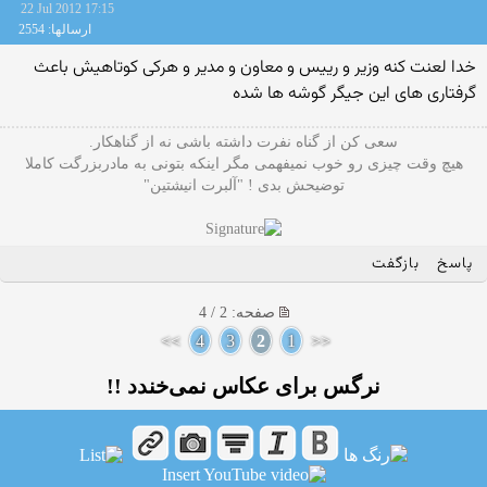
22 Jul 2012 17:15
ارسالها: 2554
خدا لعنت کنه وزیر و رییس و معاون و مدیر و هرکی کوتاهیش باعث
گرفتاری های این جیگر گوشه ها شده
سعی کن از گناه نفرت داشته باشی نه از گناهکار.
هیچ وقت چیزی رو خوب نمیفهمی مگر اینکه بتونی به مادربزرگت کاملا
توضیحش بدی ! "آلبرت انیشتین"
پاسخ
بازگفت
صفحه: 2 / 4
>>
4
3
2
1
<<
نرگس برای عکاس نمی‌خندد !!