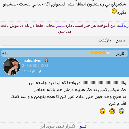
شكمهاي بي ريختشون اضافه بشه!اميدوارم اگه خدايي هست حقشونو
بگيره
زندگی
به من آموخت هر چیز قیمتی دارد...
پنیر
مجانی فقط در تله ی موش یافت
می شود
پاسخ
بازگفت
#15
کاربر
mahsadvm
24 Feb 2012 15:38
ارسالها: 6216
واااااااااااااااااااااااااااااااااااااای واقعا که اینا درد جامعه س
فکر میکنی کسی به فکر هزینه درمان هم باشه حداقل
به هیچ وجه چون حتی اعلام نمی کنن تا همه بفهمن و واسه کمک
اقدام کنن
"
تـــو
" تکـرار نـمی شوی این