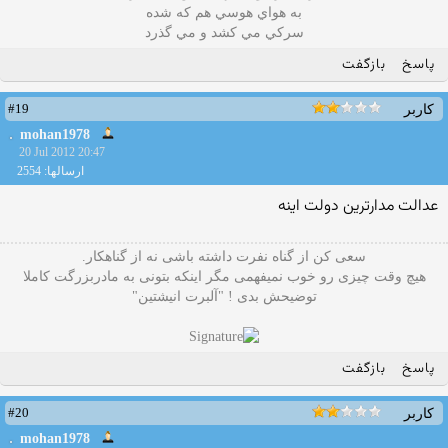
به هواي هوسي هم که شده
سرکي مي کشد و مي گذرد
پاسخ
بازگفت
#19
کاربر
mohan1978
20 Jul 2012 20:47
ارسالها: 2554
عدالت مدارترین دولت اینه
سعی کن از گناه نفرت داشته باشی نه از گناهکار.
هیچ وقت چیزی رو خوب نمیفهمی مگر اینکه بتونی به مادربزرگت کاملا
توضیحش بدی ! "آلبرت انیشتین"
پاسخ
بازگفت
#20
کاربر
mohan1978