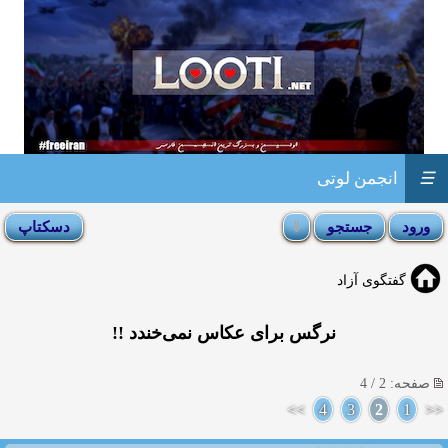
☰
انجمن لوتی
گفتگوی آزاد
نرگس برای عکاس نمی‌خندد !!
صفحه: 2 / 4
>>
4
3
2
1
<<