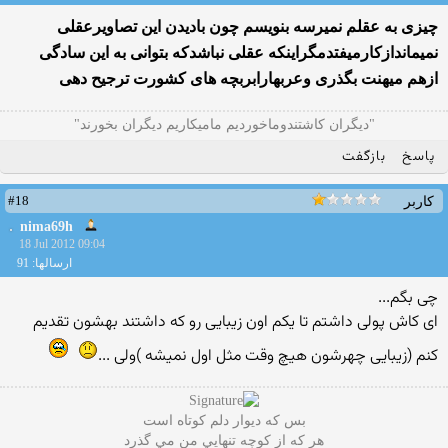
چیزی به عقلم نمیرسه بنویسم چون بادیدن این تصاویرعقلی
نمیماندازکارمیفتدمگراینکه عقلی نباشدکه بتوانی به این سادگی
ازهم میهنت بگذری وعربهارابربچه های کشورت ترجیح دهی
"دیگران کاشتندوماخوردیم مامیکاریم دیگران بخورند"
پاسخ
بازگفت
#18
کاربر
nima69h
18 Jul 2012 09:04
ارسالها: 91
چی بگم...
ای کاش پولی داشتم تا یکم اون زیبایی رو که داشتند بهشون تقدیم
کنم (زیبایی چهرشون هیچ وقت مثل اول نمیشه )ولی ...
بس که ديوار دلم کوتاه است
هر که از کوچه تنهايي من مي گذرد