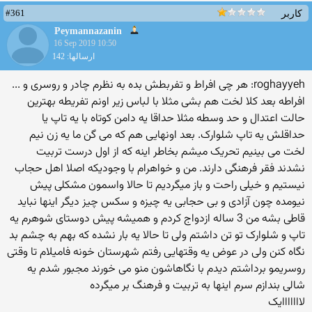
#361
کاربر
Peymannazanin
16 Sep 2019 10:50
ارسالها: 142
roghayyeh: هر چی افراط و تفربطش بده به نظرم چادر و روسری و ...
افراطه بعد کلا لخت هم بشی مثلا با لباس زیر اونم تفریطه بهترین
حالت اعتدال و حد وسطه مثلا حداقا یه دامن کوتاه با یه تاپ یا
حداقلش یه تاپ شلوارک. بعد اونهایی هم که می گن ما یه زن نیم
لخت می بینیم تحریک میشم بخاطر اینه که از اول درست تربیت
نشدند فقر فرهنگی دارند. من و خواهرام با وجودیکه اصلا اهل حجاب
نیستیم و خیلی راحت و باز میگردیم تا حالا واسمون مشکلی پیش
نیومده چون آزادی و بی حجابی یه چیزه و سکس چیز دیگر اینها نباید
قاطی بشه من 3 ساله ازدواج کردم و همیشه پیش دوستای شوهرم یه
تاپ و شلوارک تو تن داشتم ولی تا حالا یه بار نشده که بهم به چشم بد
نگاه کنن ولی در عوض یه وقتهایی رفتم شهرستان خونه فامیلام تا وقتی
روسریمو برداشتم دیدم با نگاهاشون منو می خورند مجبور شدم یه
شالی بندازم سرم اینها به تربیت و فرهنگ بر میگرده
لااااااایک