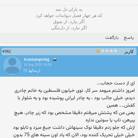
به باران دل نبند
که هر چهار فصل دیوانه‌ات خواهد کرد
اگر ببارد، از شوق
اگر نبارد، از دل‌تنگی
پاسخ
بازگفت
#362
کاربر
iranianspring
16 Sep 2019 16:09
ارسالها: 73
ای از دست حجاب...
امروز داشتم میومد سر کار، توی خیابون فلسطین یه خانم چادری
دیدم، خیلی جالب بود ، یه چادر ایرانی پوشیده بود و یه شلوار با
کفش.... همین
یعنی من که پشتش میرفتم دقیقا مشخص بود که زیر چادر، هیچ
پیرهن، تاپ یا سوتین نداره
ازش که جلو زدم دقیقا نوک سینهاش داشت جیغ میزد و تابلو بود
خیلی خیلی تحریک کننده بود، الان که یاد اون سینه های 75 بدون