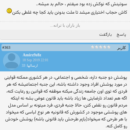
سوتینش که نوکش زده بود میفتم ، حالم بد میشه..
کاش حجاب اختیاری میشد تا ملت بدونن باید کجا چه غلطی بکنن
باز باران با ترانه...
پاسخ
بازگفت
#363
کاربر
Amirz9z8z
18 Sep 2019 22:01
ارسالها: 33
پوشش دو جنبه داره، شخصی و اجتماعی، در هر کشوری ممکنه قواینی
در مورد پوشش افراد وجود داشته باشه، این جنبه اجتماعیشه که هر
فردی که توی اون جامعه زندگی میکنه موظفه که قوانین رو رعایت کنه،
اگه هم تعداد نارضایتی ها زیاد باشه باید قانون عوض بشه نه اینکه
مردم قانون رو نقض کنن، حالا جنبه فردی، فرد میتونه بر اساس مدل
های پوششی موجود در کشورش که قانونیه هر نوع لباسی که میخواد
با هر طرحی که میخواد(بازم طرحش باید قانونی باشه) پوشش خودش
رو کامل کنه.