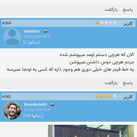
پاسخ
بازگفت
#364
کاربر
azmzizrz
23 Sep 2019 01:01
ارسالها: 52
الان که هرچی دستم اومد میپوشم شده
مردم هرچی دوس داشتن میپوشن
یه خط قرمز های خیلی دوری هم وجود داره که کسی به اونجا نمیرسه
پاسخ
بازگفت
#365
کاربر
limoshirin65
25 Sep 2019 19:37
ارسالها: 7144