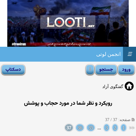
☰
انجمن لوتی
گفتگوی آزاد
رویکرد و نظر شما در مورد حجاب و پوشش
صفحه: 37 / 37
37
36
35
...
3
2
1
<<