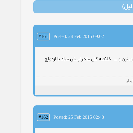
لیل)
#161
Posted: 24 Feb 2015 09:02
زن و..... خلاصه کلی ماجرا پیش میاد با ازدواج
یدار
#162
Posted: 25 Feb 2015 02:48