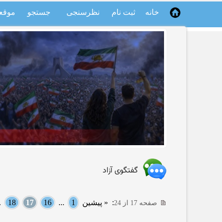
خانه
ثبت نام
نظرسنجی
جستجو
موقع
گفتگوی آزاد
:
« پیشین
1
...
16
17
18
..
صفحه 17 از 24