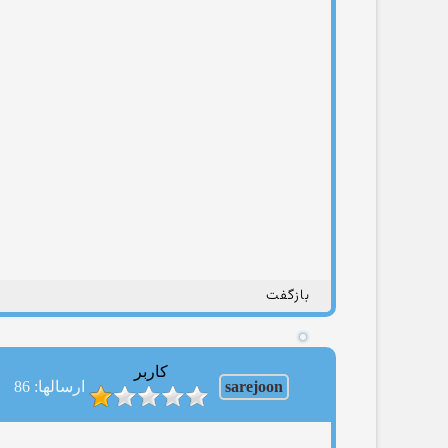
بازگفت
کاربر
sarejoon
ارسالها: 86