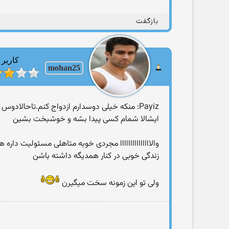
بازگفت
کاربر
mohan25
Payiz: منکه خیلی دوسدارم ازدواج کنم.تاحالادوس پسرم نداشتم ولی پسرا اصلاقصدازدواج ندارن دوسدارم ازتنهایی دربیام دیگ خسته شدم
ایشالا شمام کسی پیدا بشه و خوشبخت بشین
والااااااااااااااا مجردی خوبه متاهلی مسئولیت دار
زندگی خوبی در کنار همدیگه داشته باشن
ولی تو این زمونه سخت میگیرن