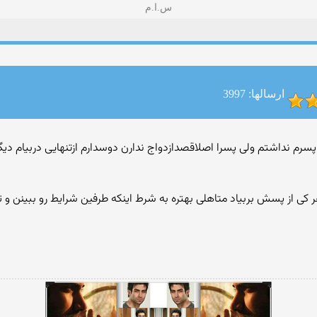
س.ا.م
ارسالها: 3997
ه هر کی از پسش بربیاد متاهلی بهتره به شرط اینکه طرفین شرایط رو ببینن