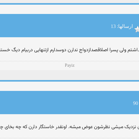
ارسالها: 13
اشتم ولی پسرا اصلاقصدازدواج ندارن دوسدارم ازتنهایی دربیام دیگ خست
Payiz
بهشون نزدیک میشی نظرشون عوض میشه. اونقدر خاستگار دارن که چه بخای 