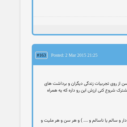
#163
Posted: 2 Mar 2015 21:25
 هم با دختر ها زیاد نپلکیدم . کلا از بچگی تصمیم گرفتم که هیجوقت ازدواج نکنم . اما حالا بعد از ۱۱۶۷۲ روز سن از روی تجربیات زندگی دیگران و برداشت های
تحت شرایط خاصی زندگی مشترک شروع کنی ارزش این رو داره که یه همراه
و سالم یا ناسالم و .... ) و هر سن و هر ملیت و