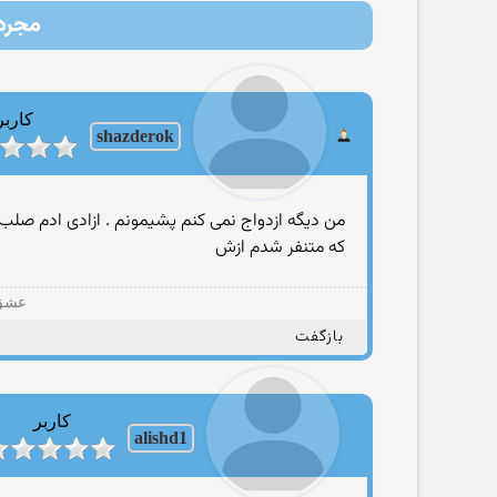
مجرده
کاربر
shazderok
من دیگه ازدواج نمی کنم پشیمونم . ازادی ادم صلب 
که متنفر شدم ازش
عشق ف
بازگفت
کاربر
alishd1