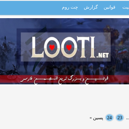
یت
قوانین
گزارش
چت روم
.
23
24
پسین »