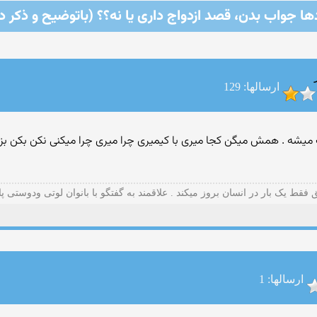
ا جواب بدن، قصد ازدواج داری یا نه؟؟ (باتوضیح و ذکر د
ارسالها: 129
میشه . همش میگن کجا میری با کیمیری چرا میری چرا میکنی نکن بکن بزن ن
قط یک بار در انسان بروز میکند . علاقمند به گفتگو با بانوان لوتی و‌دوستی پا
ارسالها: 1