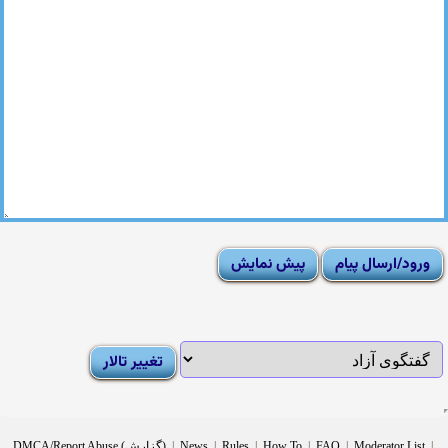
|
Moderator List
|
FAQ
|
How To
|
Rules
|
News
|
DMCA/Report Abuse (گزارش)