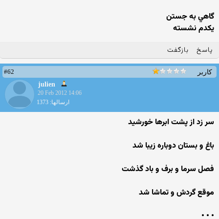
گاهي به جستن
يكدم نشسته
پاسخ
بازگفت
#62
کاربر
julien
20 Feb 2012 14:06
ارسالها: 1373
سر زد از پشت ابرها خورشید
باغ و بستان دوباره زیبا شد
فصل سرما و برف و باد گذشت
موقع گردش و تماشا شد
• • •