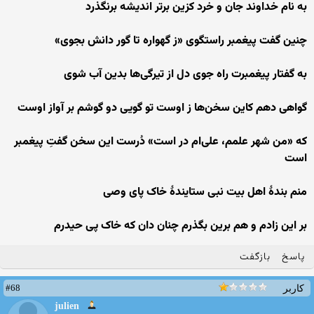
به نام خداوند جان و خرد کزین برتر اندیشه برنگذرد
چنین گفت پیغمبر راستگوی «ز گهواره تا گور دانش بجوی»
به گفتار پیغمبرت راه جوی دل از تیرگی‌ها بدین آب شوی
گواهی دهم کاین سخن‌ها ز اوست تو گویی دو گوشم بر آواز اوست
که «من شهر علمم، علی‌ام در است» دُرست این سخن گفتِ پیغمبر
است
منم بندهٔ اهل بیت نبی ستایندهٔ خاک پای وصی
بر این زادم و هم برین بگذرم چنان دان که خاک پی حیدرم
پاسخ
بازگفت
#68
کاربر
julien