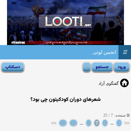
☰
انجمن لوتی
گفتگوی آزاد
شعرهای دوران کودکیتون چی بود؟
صفحه: 7 / 25
>>
25
24
...
8
7
6
...
1
<<