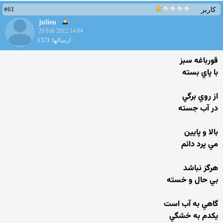
#61
کاربر
julien
20 Feb 2012 14:04
ارسالها: 1373
قورباغه سبز
با پاي بسته
از روي برگي
در آب جسته
بالا و پايين
مي پرد دائم
هرگز نباشد
بي حال و خسته
گاهي به آب است
يكدم به خشگي