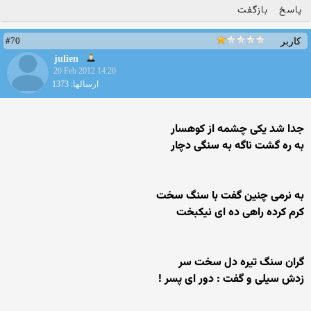
پاسخ
بازگفت
#70
کاربر
julien
20 Feb 2012 14:20
ارسالها: 1373
جدا شد یكی چشمه از كوهسار
به ره گشت ناگه به سنگی دچار
به نرمی چنین گفت با سنگ سخت
كرم كرده راهی ده ای نیكبخت
گران سنگ تیره دل سخت سر
زدش سیلی و گفت : دور ای پسر !