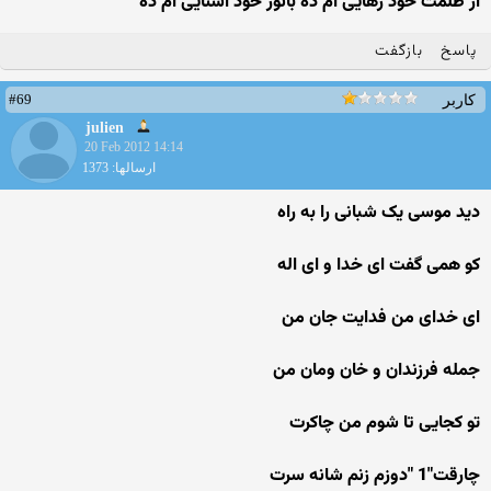
از ظلمت خود رهایی ام ده بانور خود آشنایی ام ده
پاسخ
بازگفت
#69
کاربر
julien
20 Feb 2012 14:14
ارسالها: 1373
دید موسی یک شبانی را به راه
کو همی گفت ای خدا و ای اله
ای خدای من فدایت جان من
جمله فرزندان و خان ومان من
تو کجایی تا شوم من چاکرت
چارقت"1 "دوزم زنم شانه سرت