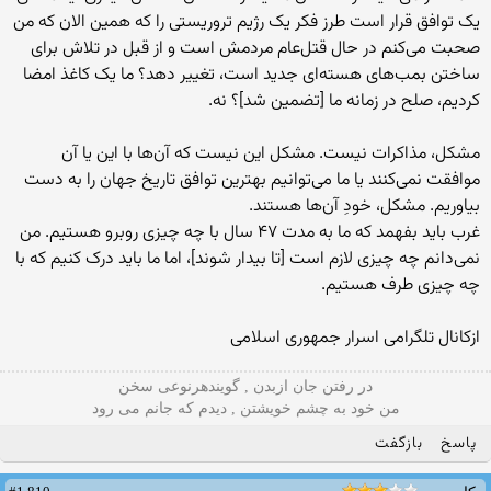
یک توافق قرار است طرز فکر یک رژیم تروریستی را که همین الان که من
صحبت می‌کنم در حال قتل‌عام مردمش است و از قبل در تلاش برای
ساختن بمب‌های هسته‌ای جدید است، تغییر دهد؟ ما یک کاغذ امضا
کردیم، صلح در زمانه ما [تضمین شد]؟ نه.
مشکل، مذاکرات نیست. مشکل این نیست که آن‌ها با این یا آن
موافقت نمی‌کنند یا ما می‌توانیم بهترین توافق تاریخ جهان را به دست
بیاوریم. مشکل، خودِ آن‌ها هستند.
غرب باید بفهمد که ما به مدت ۴۷ سال با چه چیزی روبرو هستیم. من
نمی‌دانم چه چیزی لازم است [تا بیدار شوند]، اما ما باید درک کنیم که با
چه چیزی طرف هستیم.
ازکانال تلگرامی اسرار جمهوری اسلامی
در رفتن جان ازبدن , گویندهرنوعی سخن
من خود به چشم خویشتن , دیدم که جانم می رود
پاسخ
بازگفت