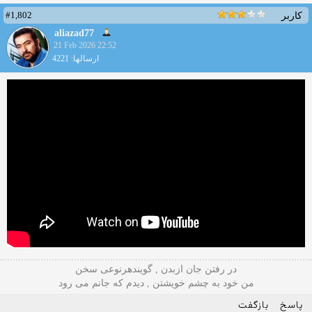
#1,802
کاربر
aliazad77
21 Feb 2026 22:52
ارسالها: 4221
در رفتن جان ازبدن , گویندهرنوعی سخن
من خود به چشم خویشتن , دیدم که جانم می رود
پاسخ
بازگفت