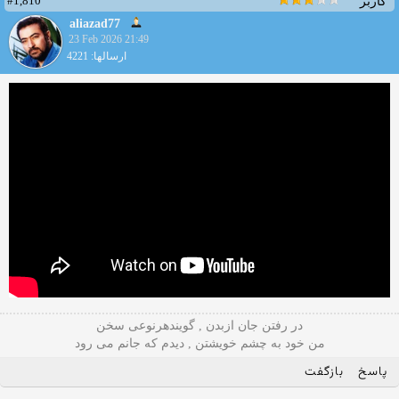
#1,810
کاربر
aliazad77
23 Feb 2026 21:49
ارسالها: 4221
در رفتن جان ازبدن , گویندهرنوعی سخن
من خود به چشم خویشتن , دیدم که جانم می رود
پاسخ
بازگفت