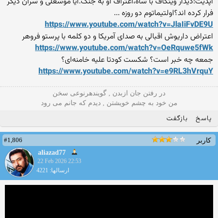
آپدیت:دیدار ویتکاف با شاه،اعتراف او به جنگ.آیا موشعلی و سران دیگر
فرار کرده اند؟اولتیماتوم دو روزه ...
https://www.youtube.com/wat
ch?v=JlaIiFvDE9U
اعتراض داریوش اقبالی به صدای آمریکا و دو کلمه با پرستو فروهر
https://www.youtube.com/wat
ch?v=OeRquwe5fWk
جمعه چه خبر است؟ شکست کودتا علیه خامنه‌ای؟
https://www.youtube.com/wat
ch?v=e9RL3hVrquY
در رفتن جان ازبدن , گویندهرنوعی سخن
من خود به چشم خویشتن , دیدم که جانم می رود
پاسخ
بازگفت
#1,806
کاربر
aliazad77
22 Feb 2026 22:53
ارسالها: 4221