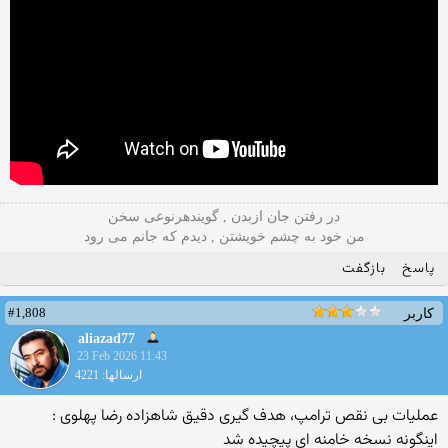
در رفتن جان ازبدن , گویندهرنوعی سخن
من خود به چشم خویشتن , دیدم که جانم می رود
پاسخ
بازگفت
#1,808
کاربر
aliazad77
23 Feb 2026 11:43
ارسالها: 4221
عملیات بی نقص ترامپ، هدف گیری دقیق شاهزاده رضا پهلوی :
اینگونه نسخه خامنه ای پیچیده شد