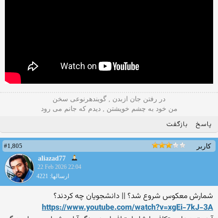
در رفتن جان ازبدن , گویندهرنوعی سخن
من خود به چشم خویشتن , دیدم که جانم می رود
پاسخ
بازگفت
#1,805
کاربر
aliazad77
22 Feb 2026 22:04
ارسالها: 4221
شمارش معکوس شروع شد؟ || دانشجویان چه کردند؟
https://www.youtube.com/wat
ch?v=xgEi-7kJ-3A