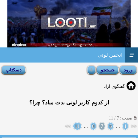
☰
انجمن لوتی
گفتگوی آزاد
از کدوم کاربر لوتی بدت میاد؟ چرا؟
صفحه: 7 / 11
>>
11
...
8
7
6
...
1
<<