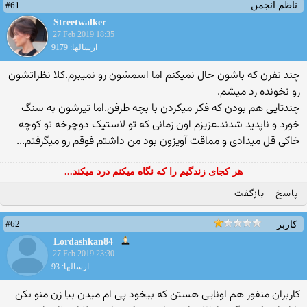
#61
ناظم انجمن
Streetwalker
27 Feb 2019 18:35
ارسالها: 9179
چند نفرن که باشون حال نمیکنم اما اسمشون رو نمیبرم.کلا نظراتشون
رو نخونده رد میشم.
چندتایی هم بودن که فکر میکردن با بچه طرفن.اما تیرشون به سنگ
خورد و ناپدید شدند.عزیزم اون زمانی که تو لاستیک دوچرخه تو کوچه
خاکی قل میدادی و مماقت آویزون بود من داشتم فوقم رو میگرفتم...
هر کجای زندگیم را که نگاه میکنم درد میکند...
پاسخ
بازگفت
#62
کاربر
Lordashkan84
27 Feb 2019 23:30
ارسالها: 93
کاربران منفور هم اونایی هستن که بیخود پی ام میدن بیا زن منو بکن