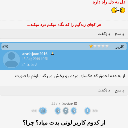
دل به دل راه داره.
هر کجای زندگیم را که نگاه میکنم درد میکند...
پاسخ
بازگفت
#70
کاربر
arashjoon2016
15 Aug 2019 10:51
ارسالها: 57
از یه عده احمق که عکسای مردم رو پخش می کنن.اونم با صورت
پاسخ
بازگفت
صفحه: 7 / 11
>>
11
...
8
7
6
...
1
<<
از کدوم کاربر لوتی بدت میاد؟ چرا؟