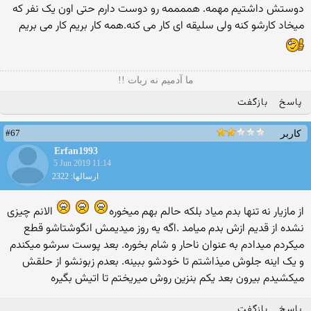
دوستش داشتیم مهمه. هممممه رو دوست دارم حتی اون یک نفر که
میخاد کارشو کنه ولی سلیقه ای کار می کنه.همه کار بریم کار می بریم
ما آدمیم نه ربات !!
پاسخ
بازگفت
#67
کاربر
Erfan1993
5 Jun 2019 11:14
ارسالها: 2322
از مازیار نه تنها بدم میاد بلکه حالم بهم میخوره
الانم چیزی
نشده از قدیم ازش بدم میامد .اگه یه روز میدیمش انگوشتاشو قطع
میکردم میدادم به عنوان ناحار و شام بخوره. بعد پوست سرشو میکندم
و یک اینه جلوش میذاشتم تا خودشو ببینه. بعدم زبونشو از حلقش
میکشیدم بیرون بعد یکم بنزین روش میریختم تا اتیش بگیره
پاسخ
بازگفت