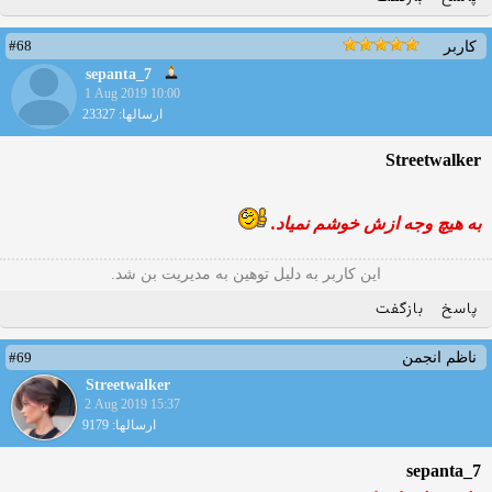
#68
کاربر
sepanta_7
1 Aug 2019 10:00
ارسالها: 23327
Streetwalker
به هیچ وجه ازش خوشم نمیاد.
این کاربر به دلیل توهین به مدیریت بن شد.
پاسخ
بازگفت
#69
ناظم انجمن
Streetwalker
2 Aug 2019 15:37
ارسالها: 9179
sepanta_7