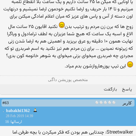
یا اونایی که میگن ما ۲۵ سانت داریم و یک ساعت بلا انقطاع تلمبه
میزنیم و تا ۱۴ بار حریف رو ارضا نکنیم خودمون ارضا نمیشیم و درنهایت
اون دسته از آس و پاس های عزیز که میان اعلام امادگی میکنن برای
زوج ها که برن زن مردم رو ترتیب بدن
نکنید اقایون ۲۵ سانت مال
الاغ و اسبه یک ساعت که هیچ شما عزیزان به لطف ترامادول و ویاگرا
نهایت همون ۱۰ دقیقه رو عرق بریزید و اهمیتی هم به ارضا شدن زنی
که زیرتونه نمیدین ... برای زن مردم هم تیز نکنید به اسم ضربدری تو که
مجردی چه ضربدری میخوای بزنی میخوای به شوهر خانومه کون بدی؟
این تیپ یوزرهاروازشون بدم میاد.
متخصص پوزیشن داگی
پاسخ
بازگفت
#63
کاربر
babakhi1362
28 Feb 2019 14:39
ارسالها: 16
Streetwalker: چندتایی هم بودن که فکر میکردن با بچه طرفن.اما