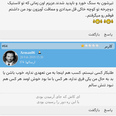
تیرشون به سنگ خورد و ناپدید شدند.عزیزم اون زمانی که تو لاستیک
دوچرخه تو کوچه خاکی قل میدادی و مماقت آویزون بود من داشتم
فوقم رو میگرفتم..
پاسخ
بازگفت
#64
کاربر
Arman06
28 Feb 2019 15:30
ارسالها: 374
طلبکار کسی نیستم، کسب هم اینجا به من تعهدی نداره، خوب باشن یا
بد به حال من یکی فرق نداره، هر کس با ما بود خوش اومد هر کس هم
نبود تنش سالم
ای کاش که جای آرمیدن بودی
یا این ره دور را رسیدن بودی
پاسخ
بازگفت