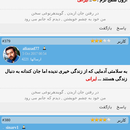
در رفتن جان ازبدن , گویندهرنوعی سخن
من خود به چشم خویشتن , دیدم که جانم می رود
پاسخ
بازگفت
#379
کاربر
aliazad77
5 Oct 2017 00:54
ارسالها: 4221
به سلامتی آدمایی که از زندگی خیری ندیده اما جان کندانه به دنبال
زندگی هستند ...
ایرانی
در رفتن جان ازبدن , گویندهرنوعی سخن
من خود به چشم خویشتن , دیدم که جانم می رود
پاسخ
بازگفت
#380
کاربر
sinarv1