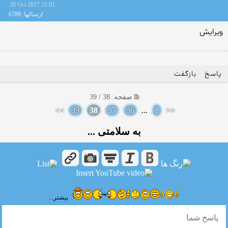
30 Oct 2017 21:01
ارسالها: 6789
ویرایش
پاسخ
بازگفت
صفحه: 38 / 39
>>
39
38
37
36
...
1
<<
به سلامتی ...
بیشتر...