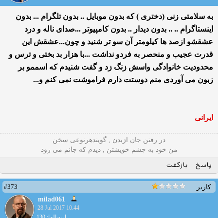
به سلامتی زنی (دختری ) که بدون موبایل .. بدون تلگرام ... بدون
اینستاگرام .. .. بدون دیدار .. بدون کامپیوتر ...صدای ناله و درد
عشقشو ازصد ها کیلومتر آن سو تر شنید و چون...عشقش این
قدرت عجیب و منحصر به فردو نداشت ...با هزار بد بختی و ترس و
محدودیت خانوادگی واسش زنگ زد و گفت شنیدم که اسممو بر
زبون می آوردی منم دوستت دارم فراموشت نمی کنم و...
ایرانی
در رفتن جان ازبدن , گویندهرنوعی سخن
من خود به چشم خویشتن , دیدم که جانم می رود
پاسخ
بازگفت
#373
کاربر
milad061
28 Jul 2017 10:44
ارسالها: 130