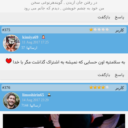
در رفتن جان ازبدن , گویندهرنوعی سخن
من خود به چشم خویشتن , دیدم که جانم می رود
پاسخ
بازگفت
#375
کاربر
kimiya69
11 Aug 2017 17:25
ارسالها: 57
به سلامتیه اون حسایی که نمیشه به اشتراک گذاشت مگر با خدا
پاسخ
بازگفت
#376
کاربر
limoshirin65
14 Aug 2017 23:29
ارسالها: 7144