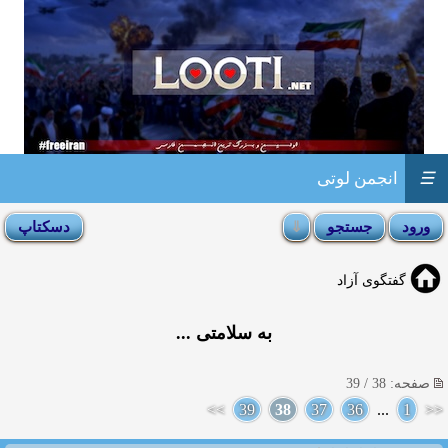
☰
انجمن لوتی
گفتگوی آزاد
به سلامتی ...
صفحه: 38 / 39
>>
39
38
37
36
...
1
<<