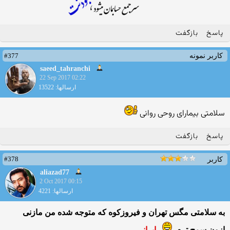
پاسخ
بازگفت
#377
کاربر نمونه
saeed_tahranchi
22 Sep 2017 02:22
ارسالها: 13522
سلامتی بیمارای روحی روانی
پاسخ
بازگفت
#378
کاربر
aliazad77
2 Oct 2017 00:15
ارسالها: 4221
به سلامتی مگس تهران و فیروزکوه که متوجه شده من مازنی
ازون سمج ترم .
..
ایرانی