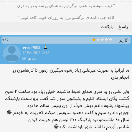
"حیف نمیشه به عقب برگردیم به شبای پرسه و در به دری
کافه چی دکمه ی برگشتو بزن به روزای خوب کافه لوتی "
پاسخ
بازگفت
#57
کاربر
error7003
15 Feb 2023 14:15
ارسالها: 59
ما ایرانیا به صورت غیرعلنی زیاد رشوه میگیرن ازمون تا کارهامون رو
انجام بدن
ولی علنی رو یه سری صدای ضبط ماشینم خیلی زیاد بود ساعت ۲ صبح
گشت یگان ایستاد کنارم و یکیشون سوار شد گفت برو سمت پارکینگ،
پیشنهاد رشوه دادم بهش طرف از اون پلیس سالم ها بود
جوری داد زد سرم و گفت دهنتو سرویس میکنم که ریدم به خودم 😂
سال ۹۰ ماشینمو برد پارکینگ ۳۰۰ تومن هم جریمم کردن
شانس آوردم با آشنا بازی بازداشتم نکرد😀