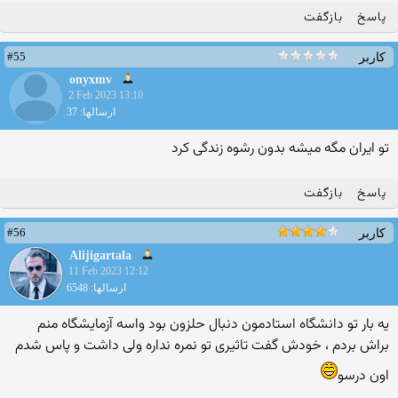
پاسخ
بازگفت
#55
کاربر
onyxmv
2 Feb 2023 13:10
ارسالها: 37
تو ایران مگه میشه بدون رشوه زندگی کرد
پاسخ
بازگفت
#56
کاربر
Alijigartala
11 Feb 2023 12:12
ارسالها: 6548
یه بار تو دانشگاه استادمون دنبال حلزون بود واسه آزمایشگاه منم
براش بردم ، خودش گفت تاثیری تو نمره نداره ولی داشت و پاس شدم
اون درسو