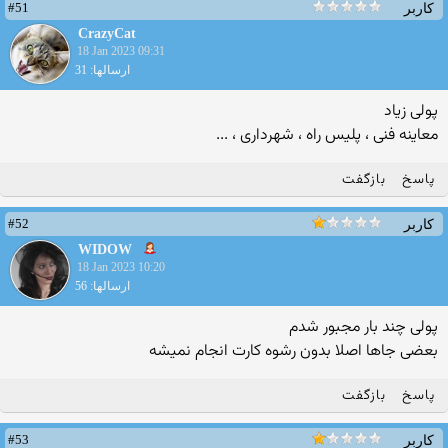
#51
کاربر
CrazyCat
18 Jan 2023 09:31
ارسالها: 31
پولی زیاد
معاینه فنی ، پلیس راه ، شهرداری ، ...
پاسخ
بازگفت
#52
کاربر
WIDOW
18 Jan 2023 10:20
ارسالها: 56
پولی چند بار مجبور شدم
بعضی جاها اصلا بدون رشوه کارت انجام نمیشه
پاسخ
بازگفت
#53
کاربر