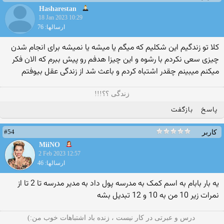
Hasharestan
18 Jan 2023 10:29
ارسالها: 76
کلا تو زندگیم این شکلیم که میگم یا میشه یا نمیشه برای انجام شدن
چیزی سعی نکردم با رشوه و این چیزا هدفم رو پیش ببرم که الان فکر
میکنم میبینم چقدر اشتباه کردم و باعث شد از زندگی عقل بیوفتم
زندگی ؟؟!!!
پاسخ
بازگفت
#54
کاربر
MiiNO
2 Feb 2023 12:57
ارسالها: 46
یه بار بابام به اسم کمک به مدرسه پول داد به مدیر مدرسه تا 2 تا از
نمرات زیر 10 من به 10 و 12 تبدیل بشه
⁧⁧⁧‌ درس و عبرتی در کار نیست ، زنده باد اشتباهات خوب من:)