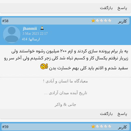
پاسخ
بازگفت
#58
کاربر
jhanmii
3 Mar 2023 22:17
ارسالها: 414
یه بار برام پرونده سازی کردند و ازم ۲۰۰ میلیون رشوه خواستند ولی
زیربار نرفتم یکسال کار و کسبم تباه شد کلی زجر کشیدم ولی آخر سر رو
سفید شدم و الانم باید کلی بهم خسارت بدن
معیادگاه ما انسان و آبادی !
تاریخ آینده میدان آزادی ...
جانی & واکر
پاسخ
بازگفت
#59
کاربر