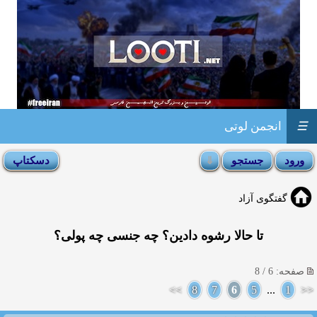
☰
انجمن لوتی
گفتگوی آزاد
تا حالا رشوه دادین؟ چه جنسی چه پولی؟
صفحه: 6 / 8
>>
8
7
6
5
...
1
<<