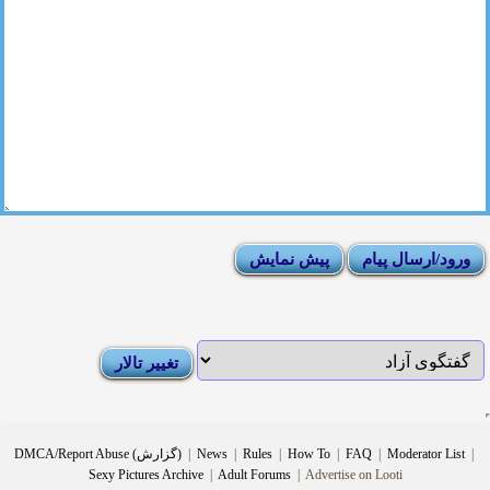
|
Moderator List
|
FAQ
|
How To
|
Rules
|
News
|
DMCA/Report Abuse (گزارش)
Sexy Pictures Archive
|
Adult Forums
|
Advertise on Looti