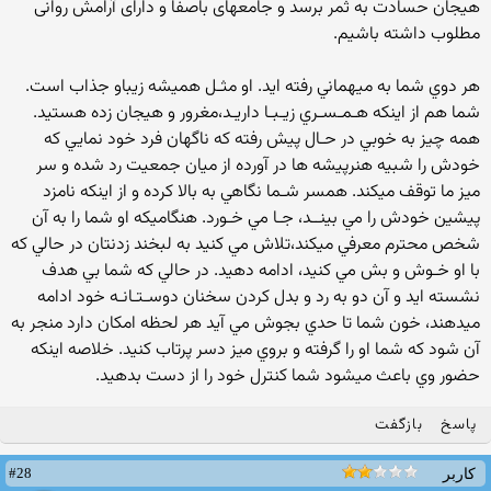
هيجان حسادت به ثمر برسد و جامعه‏اى باصفا و داراى آرامش روانى
مطلوب داشته باشيم.
هر دوي شما به ميهماني رفته ايد. او مثـل هميشه زيباو جذاب است.
شما هم از اينكه هـمـسـري زيـبـا داريـد،مغرور و هيجان زده هستيد.
همه چيز به خوبي در حـال پيش رفته كه ناگهان فرد خود نمايي كه
خودش را شبيه هنرپيشه ها در آورده از ميان جمعيت رد شده و سر
ميز ما توقف ميكند. همسر شـما نگاهي به بالا كرده و از اينكه نامزد
پيشين خودش را مي بينــد، جـا مي خـورد. هنگاميكه او شما را به آن
شخص محترم معرفي ميكند،تلاش مي كنيد به لبخند زدنتان در حالي كه
با او خـوش و بش مي كنيد، ادامه دهيد. در حالي كه شما بي هدف
نشسته ايد و آن دو به رد و بدل كردن سخنان دوسـتـانـه خود ادامه
ميدهند، خون شما تا حدي بجوش مي آيد هر لحظه امكان دارد منجر به
آن شود كه شما او را گرفته و بروي ميز دسر پرتاب كنيد. خلاصه اينكه
حضور وي باعث ميشود شما كنترل خود را از دست بدهيد.
پاسخ
بازگفت
#28
کاربر