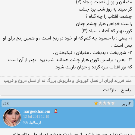
مقبلان را زوال نعمت و جاه (۲)
گر نبيند به روز شب پره چشم
چشمه آفتاب را چه گناه ؟
راست خواهى هزار چشم چنان
كور، بهتر كه آفتاب سياه (۳)
۱- يعنى : با حسود چه كنم كه او خود در رنج است ، و همين رنج براى او
بس است .
۲- شوربخت : بدبخت ، مقبلان : نيكبختان .
۳- يعنى : براستى كورى هزار چشم همانند شب پره ، بهتر از آن است
كه نور آفتاب تيره گردد و جهان تاريك شود.
منم فرزند ایران از نسل کوروش و داریوش بزرگ نه از نسل دروغ و فریب
پاسخ
بازگفت
#23
کاربر
nargeskhanom
12 Jul 2011 12:19
ارسالها: 406
دوست ندارم حسود باشم. از حسادت خوشم نمیاد ولی متاسفانه