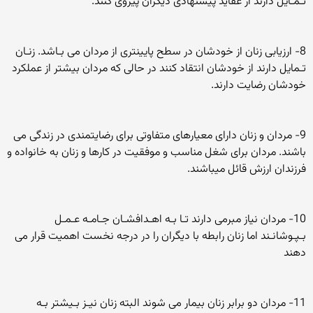
تـمـایل دارند از عقاید پیشنهادی دیگران پیروی کنند.
8- ارزیابی زنان از خودشان در سطح پایینتری از مردان می بـاشد. زنـان
تـمایل دارند از خودشان انتقاد کنند در حالی که مردان بیشتر از عملکرد
خودشان رضایت دارند.
9- مردان و زنان دارای معیارهای متفاوتی برای رضایتمندی در زندگی می
باشند. مردان برای شغل مناسب و موفقیت در کارها و زنان به خانواده و
فرزندان ارزش قائل میباشند.
10- مردان نیاز مبرمی دارند تـا بـه اهـدافشـان جـامـه عـمـل
بـپـوشانـند اما زنان رابطه با دیگران را در درجه نخست اهمیت قرار می
دهند
11- مردان دو برابر زنان بیمار می شوند البته زنان نیـز بـیشتر بـه