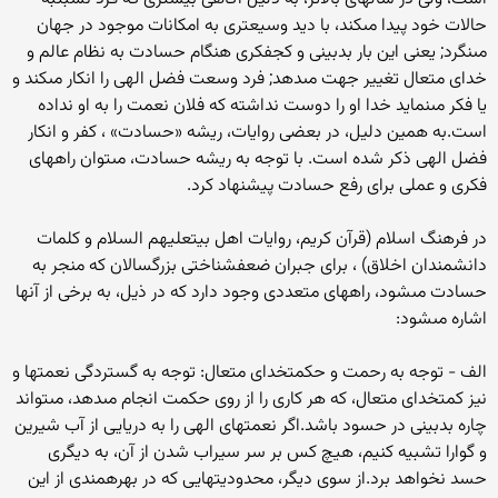
حالات خود پيدا مى‏كند، با ديد وسيع‏ترى به امكانات موجود در جهان
مى‏نگرد; يعنى اين بار بدبينى و كج‏فكرى هنگام حسادت به نظام عالم و
خداى متعال تغيير جهت مى‏دهد; فرد وسعت فضل الهى را انكار مى‏كند و
يا فكر مى‏نمايد خدا او را دوست نداشته كه فلان نعمت را به او نداده
است.به همين دليل، در بعضى روايات، ريشه «حسادت‏» ، كفر و انكار
فضل الهى ذكر شده است. با توجه به ريشه حسادت، مى‏توان راه‏هاى
فكرى و عملى براى رفع حسادت پيشنهاد كرد.
در فرهنگ اسلام (قرآن كريم، روايات اهل بيت‏عليهم السلام و كلمات
دانشمندان اخلاق) ، براى جبران ضعف‏شناختى بزرگ‏سالان كه منجر به
حسادت مى‏شود، راه‏هاى متعددى وجود دارد كه در ذيل، به برخى از آن‏ها
اشاره مى‏شود:
الف - توجه به رحمت و حكمت‏خداى متعال: توجه به گستردگى نعمت‏ها و
نيز كمت‏خداى متعال، كه هر كارى را از روى حكمت انجام مى‏دهد، مى‏تواند
چاره بدبينى در حسود باشد.اگر نعمت‏هاى الهى را به دريايى از آب شيرين
و گوارا تشبيه كنيم، هيچ كس بر سر سيراب شدن از آن، به ديگرى
حسد نخواهد برد.از سوى ديگر، محدوديت‏هايى كه در بهره‏مندى از اين