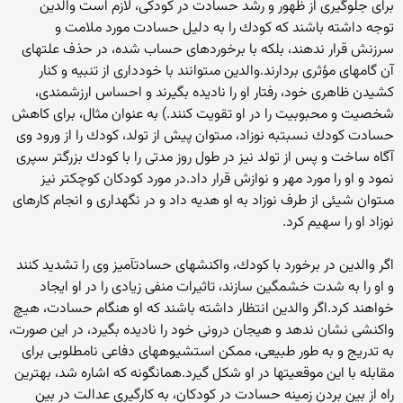
براى جلوگيرى از ظهور و رشد حسادت در كودكى، لازم است والدين
توجه داشته باشند كه كودك را به دليل حسادت مورد ملامت و
سرزنش قرار ندهند، بلكه با برخوردهاى حساب شده، در حذف علت‏هاى
آن گام‏هاى مؤثرى بردارند.والدين مى‏توانند با خوددارى از تنبيه و كنار
كشيدن ظاهرى خود، رفتار او را ناديده بگيرند و احساس ارزشمندى،
شخصيت و محبوبيت را در او تقويت كنند.) به عنوان مثال، براى كاهش
حسادت كودك نسبت‏به نوزاد، مى‏توان پيش از تولد، كودك را از ورود وى
آگاه ساخت و پس از تولد نيز در طول روز مدتى را با كودك بزرگ‏تر سپرى
نمود و او را مورد مهر و نوازش قرار داد.در مورد كودكان كوچك‏تر نيز
مى‏توان شيئى از طرف نوزاد به او هديه داد و در نگه‏دارى و انجام كارهاى
نوزاد او را سهيم كرد.
اگر والدين در برخورد با كودك، واكنش‏هاى حسادت‏آميز وى را تشديد كنند
و او را به شدت خشمگين سازند، تاثيرات منفى زيادى را در او ايجاد
خواهند كرد.اگر والدين انتظار داشته باشند كه او هنگام حسادت، هيچ
واكنشى نشان ندهد و هيجان درونى خود را ناديده بگيرد، در اين صورت،
به تدريج و به طور طبيعى، ممكن است‏شيوه‏هاى دفاعى نامطلوبى براى
مقابله با اين موقعيت‏ها در او شكل گيرد.همان‏گونه كه اشاره شد، بهترين
راه از بين بردن زمينه حسادت در كودكان، به كارگيرى عدالت در بين