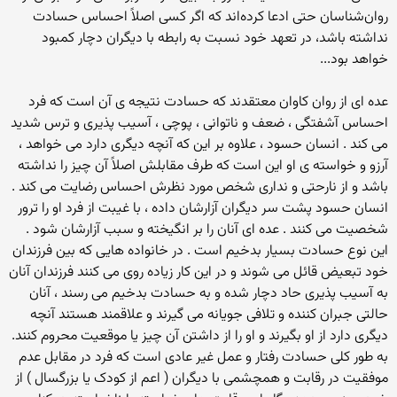
روان‌شناسان حتی ادعا کرده‌اند که اگر کسی اصلاً احساس حسادت
نداشته باشد، در تعهد خود نسبت به رابطه با دیگران دچار کمبود
خواهد بود...
عده ای از روان کاوان معتقدند که حسادت نتیجه ی آن است که فرد
احساس آشفتگی ، ضعف و ناتوانی ، پوچی ، آسیب پذیری و ترس شدید
می کند . انسان حسود ، علاوه بر این که آنچه دیگری دارد می خواهد ،
آرزو و خواسته ی او این است که طرف مقابلش اصلاً آن چیز را نداشته
باشد و از نارحتی و نداری شخص مورد نظرش احساس رضایت می کند .
انسان حسود پشت سر دیگران آزارشان داده ، با غیبت از فرد او را ترور
شخصیت می کنند . عده ای آنان را بر انگیخته و سبب آزارشان شود .
این نوع حسادت بسیار بدخیم است . در خانواده هایی که بین فرزندان
خود تبعیض قائل می شوند و در این کار زیاده روی می کنند فرزندان آنان
به آسیب پذیری حاد دچار شده و به حسادت بدخیم می رسند ، آنان
حالتی جبران کننده و تلافی جویانه می گیرند و علاقمند هستند آنچه
دیگری دارد از او بگیرند و او را از داشتن آن چیز یا موقعیت محروم کنند.
به طور کلی حسادت رفتار و عمل غیر عادی است که فرد در مقابل عدم
موفقیت در رقابت و همچشمی با دیگران ( اعم از کودک یا بزرگسال ) از