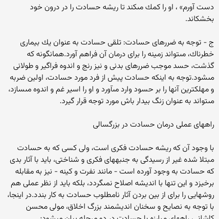
دست آورم‏» ، او را كمك مى‏كند تا ريشه حسادت را در درون خود
بخشكاند.
ج - توجه به ضررهاى حسادت: تلقى حسادت به عنوان يك بيمارى
خطرناك، مى‏تواند زمينه را براى درمان آن فراهم آورد.همان‏گونه كه
گذشت، حسد موجب ضررهاى بدنى و نيز رنج و اندوه فراگير و طولانى
مى‏شود.توجه به اين‏كه حسادت پيش از فرد مورد حسادت، اولين ضربه
و مهلك‏ترين آن‏ها را بر حسود وارد مى‏آورد و او را اسير غم و اندوه مى‏سازد،
مى‏تواند به عنوان زنگ بيدار باش مورد توجه قرار گيرد.
راه‏هاى عملى درمان حسادت در بزرگ‏سالى
با وجود آن كه ريشه حسادت فكرى است، ولى كسى كه به حسادت
مبتلا شده غير از رسيدگى به جنبه‏هاى فكرى و شناختى، بايد با آثار بدى
كه حسادت به وجود آورده است - مانند نفرت و كينه - نيز به مقابله
برخيزد و اين تنها با انديشه اصلاح نمى‏گردد، بلكه بايد از نظر عملى هم
روش‏هايى را براى از بين بردن آثار نامطلوب حسادت به كار بندد.در اين‏جا،
با توجه به نصايح و سخنان انديشمند بزرگ اخلاق، مولى محسن
كاشانى، راه‏هاى مبارزه با حسادت در دو مرحله بيان مى‏شود: