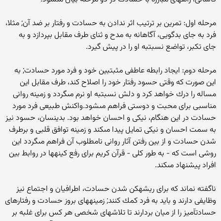
مرحله اول: تمرين بر ترتيب اثر ندادن به حسادت و رفتار بر ضد آن; مثلا،
فرد به جاى بدگويى، آگاهانه به مدح و ثناى طرف مقابل بپردازد و به
جاى تكبر، تواضع نسبت‏به او را در پيش گيرد.
مرحله دوم: ايجاد رابطه عاطفى مثبت‏بين خود و فرد مورد حسادت; به
اين صورت كه وقتى حسود رفتار خود را اصلاح كند، طرف مقابل اين
مساله را درك خواهد كرد و دلش نسبت‏به او نرم مى‏گردد و زمينه روانى
مناسبى براى محبت و دوستى فراهم مى‏شود.واكنش طبيعى فرد مورد
حسادت در اين هنگام، نيكى و احسان خواهد بود. بدين‏سان، حسود نيز
به سمت احسان و نيكى تمايل پيدا مى‏كند و زمينه توافق قلبى و برطرف
شدن حسادت و از بين رفتن آثار روانى نامطلوب آن فراهم مى‏گردد اين
روشى است كه - به طور كلى - قرآن كريم براى رفع كينه‏ها در روابط بين
افراد پيشنهاد مى‏كند.
ناگفته نماند كه براى ريشه‏كن شدن حسادت، اطرافيان و اجتماع نيز
وظايفى دارند و بايد به فرد كمك كنند; زمينه‏هاى بروز حسادت و رفتارهاى
حسادت‏آميز را از ميان بردارند تا تلاش‏هاى شخصى هر كس براى غلبه بر