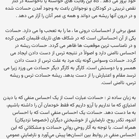
خود بروز می دهد . گاه این رقابت های خواسته یا ناخواسته در کنار
نقص تربیتی در کودکان و نوجوانان باعث به وجود آمدن حسادت شده
و در درون آنها ریشه می دواند و همه ی عمر آنان را آزار می دهد .
عمق برخی از احساسات درونی ما ،‌ ما را به تعحب وا می دارد. حسادت
يكی از آن احساساتی است كه در شكاف های تاريك قلبمان كمين كرده
و در نامناسب ترين موقعيت ها ظاهر می گردد. حسادت ريشه در
احساس ناامنی دارد و اصولاً در نتيجه ترس از دست دادن ايجاد می
گردد. حسادت وسواس گونه يك مرد به علت ترس از دست دادن
همسر و يا دوستش است. كارگر به كارگر ديگر حسادت می ورزد زيرا می
ترسد مقام و اعتبارش را از دست بدهد. ريشه حسادت ترس و ريشه‌
ترس، ناامنی است.
به زبان ساده تر : حسادت عبارت است از يک احساس منفي كه با ديدن
امتيازي كه ما نداريم يا آرزو داريم که فقط خودمان آن را داشته باشيم،
به ما دست دهد. حسادت يک احساس منفي است که با احساس
اندوه، تكدر روح، نارضايتي از خوشبختي ديگران (خصوصا نزديكان)
همراه است. با توجه به آثار روحي رواني حسادت و مشكلاتي كه اين
احساس منفي در روابط بين انسان‌ها پيش مي‌آورد و نارضايتي عمومي