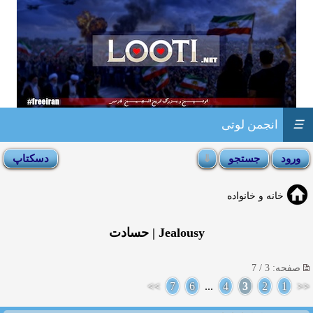
☰
انجمن لوتی
خانه و خانواده
Jealousy | حسادت
صفحه: 3 / 7
>>
7
6
...
4
3
2
1
<<