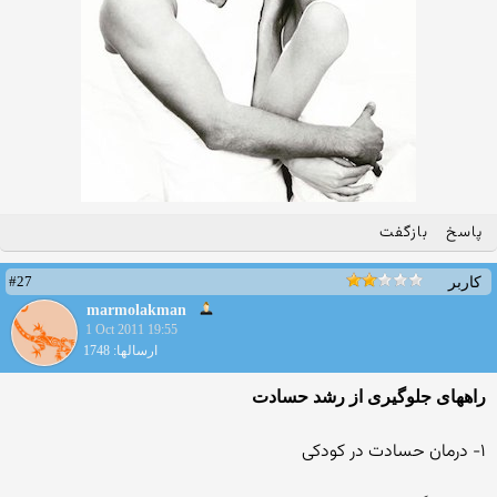
پاسخ
بازگفت
#27
کاربر
marmolakman
1 Oct 2011 19:55
ارسالها: 1748
راه‏هاى جلوگيرى از رشد حسادت
۱- درمان حسادت در كودكى