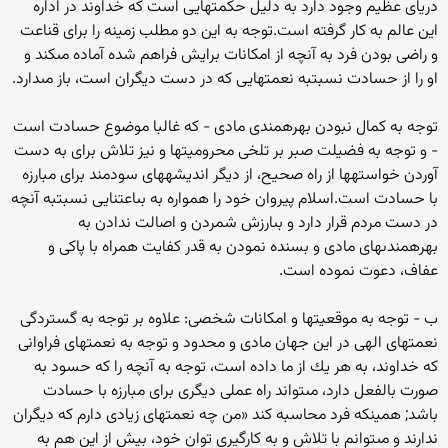
درياى عظيم وجود دارد به دليل حكمت‏هايى است كه خداوند در اداره
اين عالم به كار گرفته است.توجه به اين دو مطلب زمينه را براى قناعت
و راضى بودن فرد به آنچه از امكانات برايش فراهم شده آماده مى‏كند و
او را از حسادت نسبت‏به نعمت‏هايى كه در دست ديگران است، باز مى‏دارد.
توجه به كمال نبودن بهره‏مندى مادى - كه غالبا موضوع حسادت است
- و توجه به فضيلت صبر بر تلخى محروميت‏ها و نيز تلاش براى به دست
آوردن خواسته‏ها از راه صحيح، از ديگر انديشه‏هاى سودمند براى مبارزه
با حسادت است.اسلام پيروان خود را همواره به بى‏اعتنايى نسبت‏به آنچه
در دست مردم قرار دارد و بى‏ارزش شمردن و اصالت ندادن به
بهره‏مندى‏هاى مادى و بسنده نمودن به قدر كفايت همراه با پاكى و
عفاف، دعوت نموده است.
ب - توجه به موقعيت‏ها و امكانات شخصى: علاوه بر توجه به گستردگى
نعمت‏هاى الهى در اين جهان مادى و محدود و توجه به نعمت‏هاى فراوانى
كه خداوند، به هر يك از ما داده است، توجه به آنچه را كه حسود به
صورت بالفعل دارد، مى‏تواند راه عملى ديگرى براى مبارزه با حسادت
باشد; همين‏كه فرد محاسبه كند «من چه نعمت‏هاى زيادى دارم كه ديگران
ندارند و مى‏توانم با تلاش و به كارگيرى توان خود، بيش از اين هم به