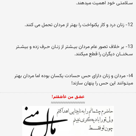
سـلامتـی خود اهمیت میدهند.
12- زنان درد و کار یکنواخت را بهتر از مردان تحمل می کنند.
13- بر خلاف تصور عام مردان بیـشتر از زنـان حـرف زده و بیشـتر
سـخنــان دیگران را قطع میکنند.
۱4- مردان و زنان دارای حس حسادت یکسان بوده اما مردان بهتر
میتـوانند این حس را پنهان سازند!
عشق من عاشقتم!
≈≈≈≈≈≈≈≈≈≈≈≈≈≈