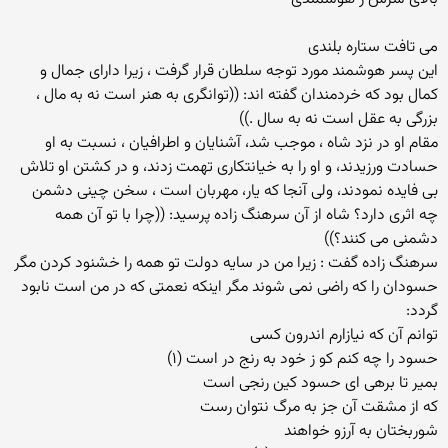
مى تافت ستاره بلندى
اين پسر هوشمند مورد توجه سلطان قرار گرفت ، زيرا داراى جمال و
كمال بود كه خردمندان گفته اند: ((توانگرى به هنر است نه به مال ،
بزرگى به عقل است نه به سال .))
مقام او در نزد شاه ، موجب شد، آشنايان و اطرافيان ، نسبت به او
حسادت ورزيدند، و او را به خيانتكارى تهمت زدند، و در كشتن او تلاش
بى فايده نمودند، ولى آنجا كه يار، مهربان است ، سخن چينى دشمن
چه اثرى دارد؟ شاه از آن سرهنگ زاده پرسيد: ((چرا با تو آن همه
دشمنى مى كنند؟))
سرهنگ زاده گفت : زيرا من در سايه دولت تو همه را خشنود كردن مگر
حسودان را كه راضى نمى شوند مگر اينكه نعمتى كه در من است نابود
گردد:
توانم آن كه نيازارم اندرون كسى
حسود را چه كنم كو ز خود به رنج در است (۱)
بمير تا برهى اى حسود كين رنجى است
كه از مشقت آن جز به مرگ نتوان رست
شوربختان به آرزو خواهند