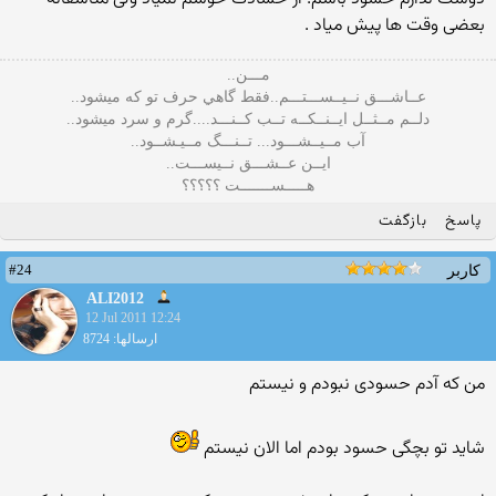
بعضی وقت ها پیش میاد .
مـــن..
عــاشـــق نــيــســـتـــم..فقط گاهي حرف تو كه ميشود..
دلــم مــثــل ايــنــكــه تــب كــنـــد....گرم و سرد ميشود..
آب مــيــشـــود... تــنـــگ مــيـشــود..
ايــن عــشـــق نــيســـت..
هـــــســـــــت ؟؟؟؟؟
پاسخ
بازگفت
#24
کاربر
ALI2012
12 Jul 2011 12:24
ارسالها: 8724
من كه آدم حسودی نبودم و نیستم
شاید تو بچگی حسود بودم اما الان نیستم