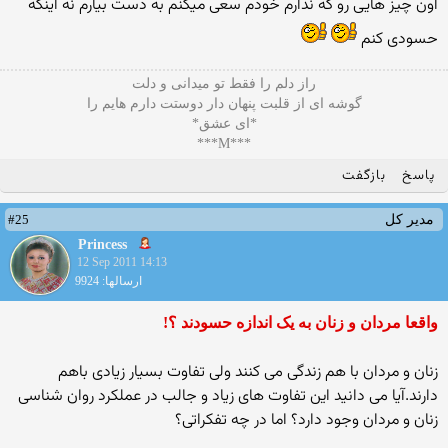
اون چیز هایی رو كه ندارم خودم سعی میكنم به دست بیارم نه اینكه
حسودی كنم
راز دلم را فقط تو میدانی و دلت
گوشه ای از قلبت پنهان دار دوستت دارم هایم را
*ای عشق*
***M***
پاسخ
بازگفت
#25
مدیر کل
Princess
12 Sep 2011 14:13
ارسالها: 9924
واقعا مردان و زنان به یک اندازه حسودند ؟!
زنان و مردان با هم زندگی می کنند ولی تفاوت بسیار زیادی باهم
دارند.آیا می دانید این تفاوت های زیاد و جالب در عملکرد روان شناسی
زنان و مردان وجود دارد؟ اما در چه تفکراتی؟