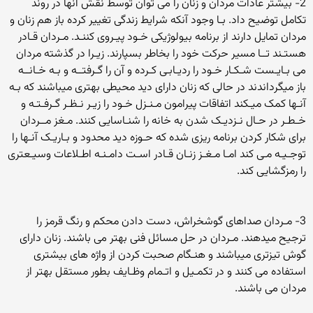
2- بیشتر عادات مردان و زنان را می توان توسط نقش آنها در روند
تکامل توضیح داد. بـا وجود آنکه شرایط زندگی تغییر کرده باز هم زنان و
مردان تمایل دارند از برنامه بیولوژیکی خـود پیـروی کننـد. مـردان قـادر
هستـند تــا مسیر حرکت خود را بخاطر بسپارند. زیـرا در گذشته مردان
می بـایـست شـکـار خـود را ردیـابـی کـرده و آن را گـرفتــه و بـه خـانــه
باز میگرداندند در حالی که زنان دارای دید محیطی بهتری میباشند که بـه
آنـها کمک میـکند اتفاقات پیرامون مـنـزل خـود را زیـر نـظـر گـرفـتـه و
خـطـر در حـال نـزدیـک شدن به خانه را شنـاسایی کنند. مـغز مــردان
برای شکار کردن برنامه ریزی شده که حـوزه دید محدود و بـاریـک آنـها را
توجـیـه مـی کند امـا مـغـز زنـان قـادر اسـت دامـنـه اطـلاعات وسیـعتری
را رمزگشایی کند.
3- مـردان صداهای گوشخراش، دست دادن محکم و رنگ قرمز را
ترجیح میدهند. مـردان در حل مسائل فنی بهتر می باشند. زنان دارای
گوش تیزتری میباشند و هنـگام صحبت کردن از واژه های بیشتری
استفاده می کنند و در تکمـیل و اتـمام وظـایف بطور مستقل بهتر از
مردان می باشند.