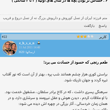
۶ . حساس تر بودن بچه ها در سال های اولیه ( ۳ تا ۴ سالگی )
منم فرزند ایران از نسل کوروش و داریوش بزرگ نه از نسل دروغ و فریب
پاسخ
بازگفت
#22
کاربر
e_h_s_a_n
11 Jul 2011 14:40
ارسالها: 3620
طعم رنجی که حسود از حسادت می برد!
براستى كورى هزار چشم همانند شب پره ، بهتر از آن است كه نور آفتاب
تيره گردد و جهان تاريك شود.
سرهنگى پسرى داشت ، كه در كاخ برادر سلطان ، مشغول خدمت بود.
با او ملاقات كردم ، ديدن هوش و عقل نيرومند و سرشارى دارد، و در
همان زمان خردسالى ، آثار بزرگى در چهره اش ديده مى شود:
بالاى سرش ز هوشمندى