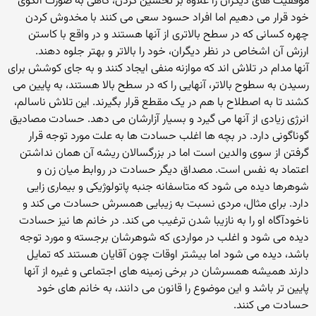
موفقیت های دیگران را علاوه بر تحسین کردن، گاهی به صورت الگوی
خود قرار می دهیم اما افراد حسود سعی می کنند با مخدوش کردن
چهره کسانی که در سطح بالاتری از آنها هستند و در واقع با کاستن
ارزش آن اشخاص در نظر دیگران، خود را بالاتر و بهتر جلوه دهند.
آنها مدام در تلاش اند که موازنه منفی ایجاد کنند و به جای کوشش برای
رسیدن به سطوح بالاتر، آنهایی را که در سطح بالا هستند، به پایین می
کشند تا به اصطلاح با هم در یک مقطع قرار بگیرند. این تلاش ناسالم،
انرژی زیادی از آنها می گیرد و بسیار آزارشان می دهد. حسادت مصادیق
گوناگونی دارد. در بچه ها اغلب حسادت ها به علت مورد توجه قرار
گرفتن از سوی والدین است اما در بزرگسالان ریشه آن همان نداشتن
اعتماد به نفس است. مصداق دیگر حسادت در روابط میان زن و
شوهرها دیده می شود که متاسفانه جنبه پاتولوژیکی و بیماری زایی
دارد. برای مثال، مردی نسبت به زیبایی همسرش حسادت می کند و
ناخودآگاه او را به نازیبا شدن ترغیب می کند. در خانم ها نیز حسادت
دیده می شود و اغلب در مواردی که شوهرشان برجسته و مورد توجه
باشد، دیده می شود اما بیشتر اوقات چون آقایان هستند که تمایل
دارند همیشه همسرشان در برخی زمینه های اجتماعی و غیره از آنها
پایین تر باشد و این موضوع را قانون می دانند، به خانم های خود
حسادت می کنند.