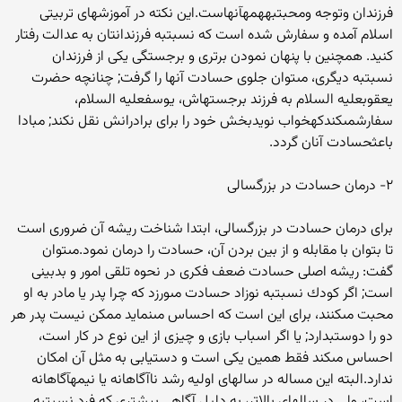
فرزندان وتوجه ومحبت‏به‏همه‏آن‏هاست.اين نكته در آموزش‏هاى تربيتى
اسلام آمده و سفارش شده است كه نسبت‏به فرزندانتان به عدالت رفتار
كنيد. همچنين با پنهان نمودن برترى و برجستگى يكى از فرزندان
نسبت‏به ديگرى، مى‏توان جلوى حسادت آن‏ها را گرفت; چنانچه حضرت
يعقوب‏عليه السلام به فرزند برجسته‏اش، يوسف‏عليه السلام،
سفارش‏مى‏كندكه‏خواب نويدبخش خود را براى برادرانش نقل نكند; مبادا
باعث‏حسادت آنان گردد.
۲- درمان حسادت در بزرگ‏سالى
براى درمان حسادت در بزرگ‏سالى، ابتدا شناخت ريشه آن ضرورى است
تا بتوان با مقابله و از بين بردن آن، حسادت را درمان نمود.مى‏توان
گفت: ريشه اصلى حسادت ضعف فكرى در نحوه تلقى امور و بدبينى
است; اگر كودك نسبت‏به نوزاد حسادت مى‏ورزد كه چرا پدر يا مادر به او
محبت مى‏كنند، براى اين است كه احساس مى‏نمايد ممكن نيست پدر هر
دو را دوست‏بدارد; يا اگر اسباب بازى و چيزى از اين نوع در كار است،
احساس مى‏كند فقط همين يكى است و دست‏يابى به مثل آن امكان
ندارد.البته اين مساله در سال‏هاى اوليه رشد ناآگاهانه يا نيمه‏آگاهانه
است، ولى در سال‏هاى بالاتر، به دليل آگاهى بيش‏ترى كه فرد نسبت‏به