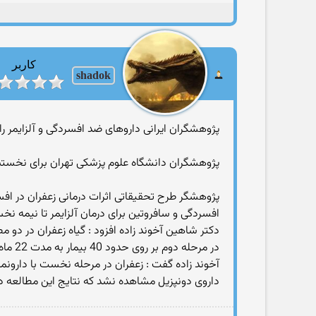
کاربر
shadok
پژوهشگران ایرانی داروهای ضد افسردگی و آلزایمر را 
پژوهشگران دانشگاه علوم پزشكی تهران برای نخستین بار در كشور و پس از 10 سال پژوهش بر روی گیاه زعفران،
پژوهشگر طرح تحقیقاتی اثرات درمانی زعفران در افسرد
افسردگی و سافروتین برای درمان آلزایمر تا نیمه نخ
در مرحله دوم بر روی حدود 40 بیمار به مدت 22 ماه آزمایش شد .
آخوند زاده گفت : زعفران در مرحله نخست با دارونما 
داروی دونپزیل مشاهده نشد كه نتایج این مطالعه در 