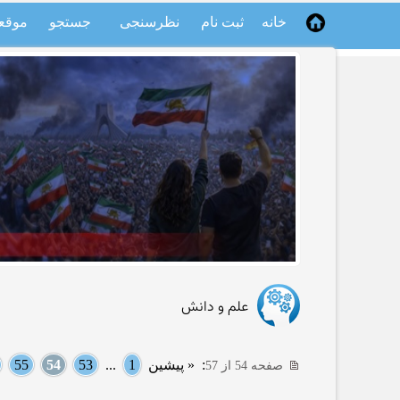
خانه
ثبت نام
نظرسنجی
جستجو
موقع
علم و دانش
:
« پیشین
1
...
53
54
55
صفحه 54 از 57