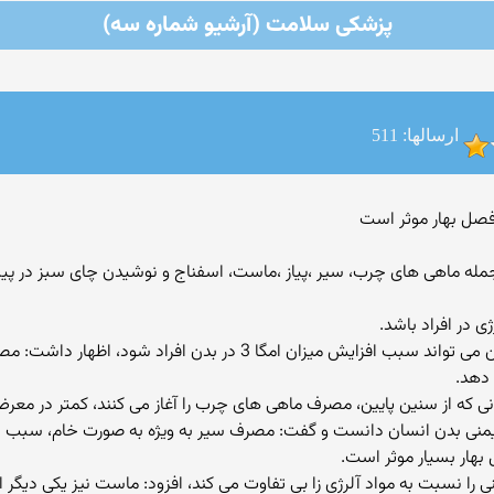
پزشکی سلامت (آرشیو شماره سه)
ارسالها: 511
صل بهار موثر است
ه ماهی های چرب، سیر ،پیاز ،ماست، اسفناج و نوشیدن چای سبز در پی
ی در افراد باشد.
مصرف برخی ماهی های چرب مثل سالمون و ساردین می تواند سبب افزایش می
 دهد.
 كه از سنین پایین، مصرف ماهی های چرب را آغاز می كنند، كمتر در معرض ا
منی بدن انسان دانست و گفت: مصرف سیر به ویژه به صورت خام، سبب افز
بهار بسیار موثر است.
ی را نسبت به مواد آلرژی زا بی تفاوت می كند، افزود: ماست نیز یكی دیگر 