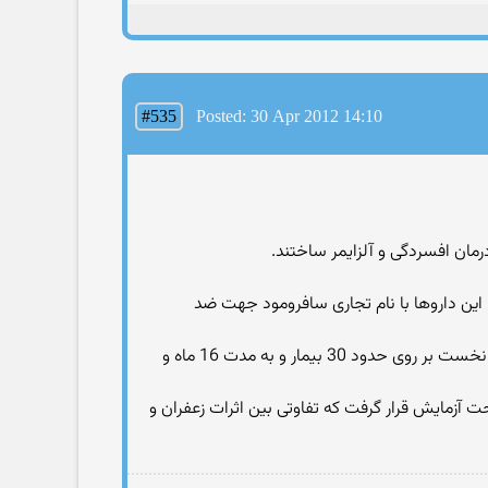
#535
Posted: 30 Apr 2012 14:10
: این داروها با نام تجاری سافرومود جهت ضد
دكتر شاهین آخوند زاده افزود : گیاه زعفران در دو مطالعه كارآزمایی بالینی برای آلزایمر مورد آزمایش قرار گرفته است كه مطالعه نخست بر روی حدود 30 بیمار و به مدت 16 ماه و
حت آزمایش قرار گرفت كه تفاوتی بین اثرات زعفران و