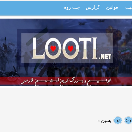
یت
قوانین
گزارش
چت روم
56
57
پسین »