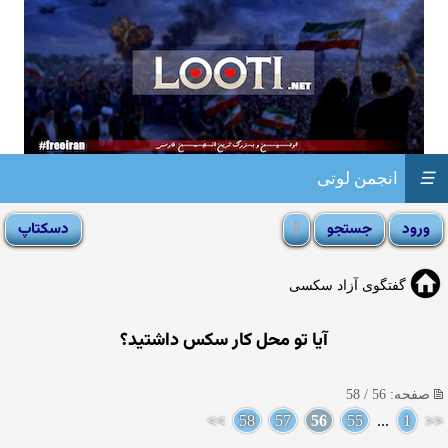
☰
انجمن لوتی
گفتگوی آزاد سکسی
آیا تو محل کار سکس داشتید؟
صفحه: 56 / 58
>>
58
57
56
55
...
1
<<