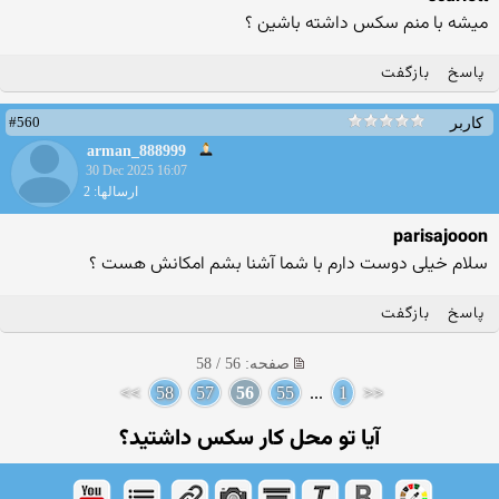
میشه با منم سکس داشته باشین ؟
پاسخ
بازگفت
#560
کاربر
arman_888999
30 Dec 2025 16:07
ارسالها: 2
parisajooon
سلام خیلی دوست دارم با شما آشنا بشم امکانش هست ؟
پاسخ
بازگفت
صفحه: 56 / 58
>>
58
57
56
55
...
1
<<
آیا تو محل کار سکس داشتید؟