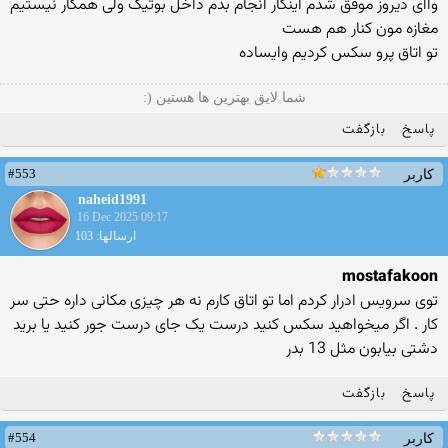
واای دیروز موفق شدم اینکار انجام بدم داخل بوتیک ولی همکار نیستیم
مغازه مون کنار هم هست
تو اتاق پرو سکس کردیم وایساده
شما لایق بهترین ها هستین (:
پاسخ
بازگفت
#553
کاربر
naheid1991
16 Dec 2025 09:17
ارسالها: 103
mostafakoon
توی سرویس ادرار کردم اما تو اتاق کارم نه هر چیزی مکانی داره حتی سر
کار . اگر میخواهید سکس کنید درست یک جای درست جور کنید یا برید
دشتی بیابون مثل 13 بدر
پاسخ
بازگفت
#554
کاربر