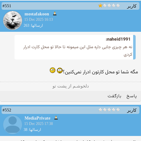
#551
کاربر
mostafakoon
15 Dec 2025 16:13
ارسالها: 263
naheid1991:
نه هر چیزی جایی داره مثل این میمونه تا حالا تو محل کارت ادرار
کردی
مگه شما تو محل کارتون ادرار نمی‌کنین؟
دلخوشـم از پشت تو
پاسخ
بازگفت
#552
کاربر
MediaPrivate
15 Dec 2025 17:38
ارسالها: 38