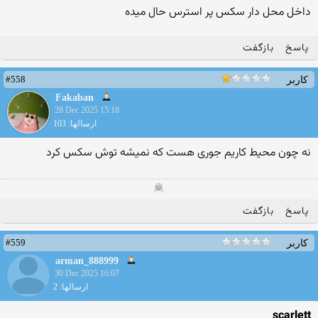
داخل محل دار سکس پر استرس حال میده
پاسخ
بازگفت
#558
کاربر
Fakaban
28 Dec 2025 15:18
ارسالها: 103
نه چون محیط کاریم جوری هست که نمیشه توش سکس کرد
🦧
پاسخ
بازگفت
#559
کاربر
arman_888999
30 Dec 2025 16:07
ارسالها: 2
scarlett