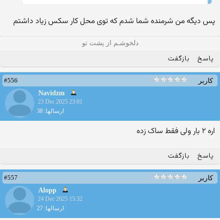
پس دیگه من شرمنده شما شدم که توی محل کار سکس زیاد داشتم
دلخوشـم از پشت تو
پاسخ
بازگفت
#556
کاربر
Navidzm
23 Dec 2025 23:01
ارسالها: 38
اره ۲ بار ولی فقط ساک زده
پاسخ
بازگفت
#557
کاربر
Alopp
24 Dec 2025 15:32
ارسالها: 27