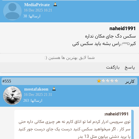
MediaPrivate
16 Dec 2025 16:21
ارسالها: 38
naheid1991
سکس دگ جای مکان نداره
کیر𓂺 راس بشه باید سکس کنی
شما لایق بهترین ها هستین (:
پاسخ
بازگفت
#555
کاربر
mostafakoon
16 Dec 2025 21:31
ارسالها: 263
naheid1991:
توی سرویس ادرار کردم اما تو اتاق کارم نه هر چیزی مکانی داره حتی
سر کار . اگر میخواهید سکس کنید درست یک جای درست جور کنید
یا برید دشتی بیابون مثل 13 بدر