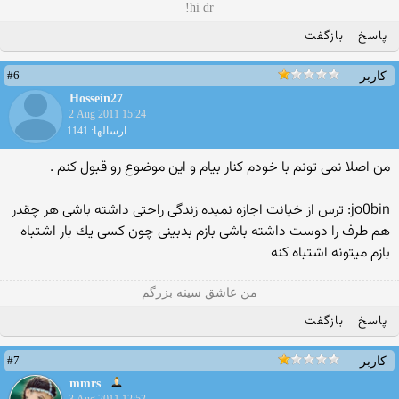
hi dr!
پاسخ
بازگفت
#6
کاربر
Hossein27
2 Aug 2011 15:24
ارسالها: 1141
من اصلا نمی تونم با خودم کنار بیام و این موضوع رو قبول کنم .
jo0bin: ترس از خیانت اجازه نمیده زندگی راحتی داشته باشی هر چقدر
هم طرف را دوست داشته باشی بازم بدبینی چون كسی یك بار اشتباه
بازم میتونه اشتباه كنه
من عاشق سینه بزرگم
پاسخ
بازگفت
#7
کاربر
mmrs