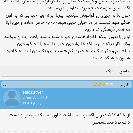
نیست مهم عشق و دوست داشتن روابط دوطرفمون مطمئن باشید كه
اگه پسری بفهمه دختره پرده نداره ولش میكنه
چون ما یه چیزی رو فراموش میكنیم اینجا ایرانه ویه چیزایی كه برا اون
طرفیا مهم نیست برا ما خیلی خیلی مهمه نه به خاطر اسلام و دین اینا
به خاطر فرهنگی كه داریم
اونوریا بدون اینكه خانوادهاشون خبر داشته باشند باهم ازدواج میكنند
وكلی كار دیگه ولی ما اگه خانوادمون خبر نداشته باشه خودمون
ناراحتیم و فكر میكنیم یه چیزی كم هست تو زندگیمون اینم به خاطره
همون فرهنگه هست
پاسخ
بازگفت
#5
کاربر
leaderlover
2 Aug 2011 14:34
ارسالها: 3981
از ما که گذشت ولی اگه برحسب اشتباه اون یه تیکه پوستو از دست
داده بود میبخشمش