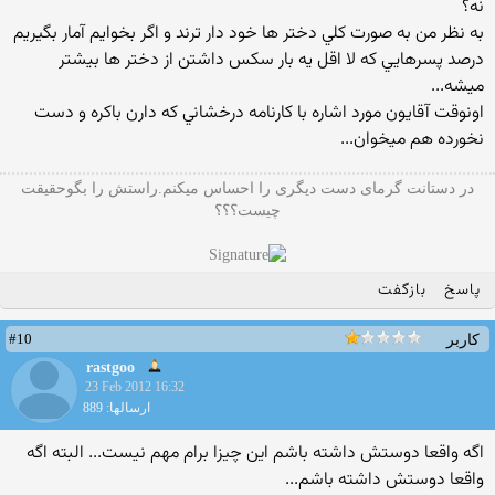
نه؟
به نظر من به صورت كلي دختر ها خود دار ترند و اگر بخوايم آمار بگيريم
درصد پسرهايي كه لا اقل يه بار سكس داشتن از دختر ها بيشتر
ميشه...
اونوقت آقايون مورد اشاره با كارنامه درخشاني كه دارن باكره و دست
نخورده هم ميخوان...
در دستانت گرمای دست دیگری را احساس میکنم.راستش را بگوحقیقت
چیست؟؟؟
پاسخ
بازگفت
#10
کاربر
rastgoo
23 Feb 2012 16:32
ارسالها: 889
اگه واقعا دوستش داشته باشم این چیزا برام مهم نیست... البته اگه
واقعا دوستش داشته باشم...