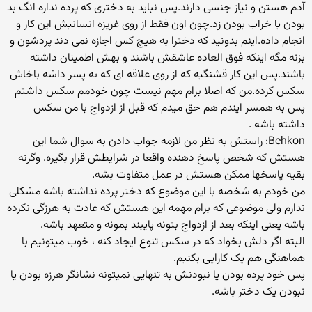
آدم هستن و نیاز جنسی دارند.پس نباید به دختری كه پرده نداره انگ بد
بودن یا خراب بودن زد.چون اون فقط از روی غریزه انسانیش این كار و
انجام داده.اینم بدونید كه دخترا به هیچ كس اجازه نمی دند پردشون و
بزنه مگه اینكه فوق العاده عاشقش باشند و بهش اطمینان داشته
باشند.پس این كار قشنگیه كه از روی علاقه ای كه به پسر داشه باخاش
سكس كرده.من كه اصلا برام مهم نیست چون خودمم سكس داشتم
پس به همسر ایندم هم حق میدم كه قبل از ازدواج با من سكس
داشته باشه .
Behkon: راستش به نظر من لازمه جواب دادن به سوال شما این
هستش که شخص پاسخ دهنده واقعا در شرایطش قرار بگیره. وگرنه
بقیه پاسخها ممکن هستش در عمل متفاوت بشه.
من خودم به شخصه با این موضوع که دختر پرده نداشته باشه مشکلی
ندارم ولی موضوعی که برام مهمه این هستش که عادت به هرزگی نکرده
باشه یعنی اینکه بعد از ازدواج بتونه پایبند بمونه و متعهد باشه.
البته اگر دلش بخواد که در سکس تنوع ایجاد کنه ، خوب میتونیم با
هماهنگی هم یک کارایی بکنیم.
پس خود پرده بودن یا نبودنش به تنهایی نمیتونه نشانگر هرزه بودن یا
نبودن یک دختر باشه.