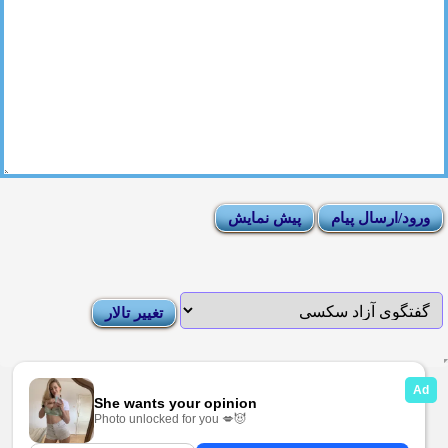
|
Moderator List
|
FAQ
|
How To
|
Rules
|
News
|
DMCA/Report Abuse (گزارش)
Sexy Pictures Archive
|
Adult Forums
|
Advertise on Looti