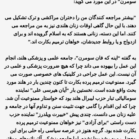
سومرن” در این مورد می گوید:
”بیشتر مراجعه کنندگان من را دختران مراکشی و ترک تشکیل می
دهند. با این حال گاهی اوقات زنان هلندی نیز به من مراجعه می
کنند. اما این دسته، زنانی هستند که به اسلام گرویده اند و برای
ازدواج و یا روابط جدیدشان، خواهان ترمیم بکارت اند.”
به گفته “اینه که فان سومرن”، جامعه علمی و پزشکی هلند، انجام
این عمل را بیهوده می داند چرا که هیچ ضرورت پزشکی و علمی در
آن نیست. این عمل جراحی در کلینیک های خصوصی صورت می
گیرد. ممنوعیت ترمیم پرده بکارت تا کنون چندین بار در هلند مورد
بحث واقع شده است. نخستین بار “آیان هیرسی علی” نماینده
سومالیائی تبار حزب لیبرال هلند بود که خواستار ممنوعیت آن شد.
چرا که این اقدام را گامی جهت تثبیت سنن و تداوم آنها در جامعه و
علیه زنان می دانست. چندی پیش “خییرت ویلدرز” نماینده حزب
دست راستی “برای آزادی” نیز خواهان ممنوعیت ترمیم پرده
بکارت شده بود. گرچه هنوز در عرصه سیاسی راه حلی برای این
معضل رو به رشد پیدا نشده، اما جامعه پزشکی آلترناتیوهای موقتی