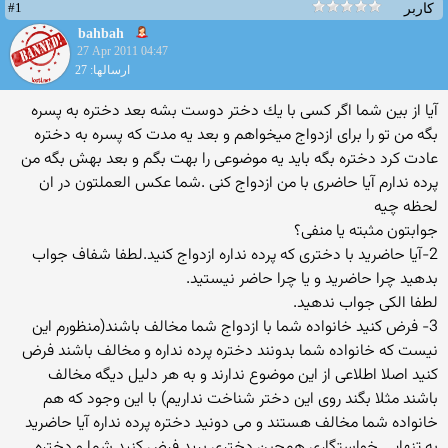
#1
کاربر
bahbah
27 Apr 2011 04:47
ارسالها: 27
آیا از بین شما اگر كسی با یك دختر دوست بشه بعد دختره به پسره
بگه من تو را برای ازدواج میخواهم و بعد یه مدت كه پسره به دختره
عادت كرد دختره بگه باید یه موضوعی را بهت بگم و بعد بهش بگه من
پرده ندارم آیا حاضری با من ازدواج كنی .شما عكس العملتون در ان
لحظه چیه
جوابتون مثبته یا منفی؟
2-آیا حاضرید با دختری كه پرده نداره ازدواج كنید.لطفا شفاف جواب
بدهید چرا حاضرید و یا چرا حاضر نیستید.
لطفا الكی جواب ندهید.
3- فرض كنید خانواده شما با ازدواج شما مخالف باشند(منظورم این
نیست كه خانواده شما بدونند دختره پرده نداره و مخالف باشند فرض
كنید اصلا اطلاعی از این موضوع ندارند و به هر دلیل دیگه مخالف
باشند مثلا بگند روی این دختر شناخت نداریم) با این وجود كه هم
خانواده شما مخالف هستند و می دونید دختره پرده نداره آیا حاضرید
به تنهایی خواستگاری همچین دختری برید.فرض كنید شما و دختره