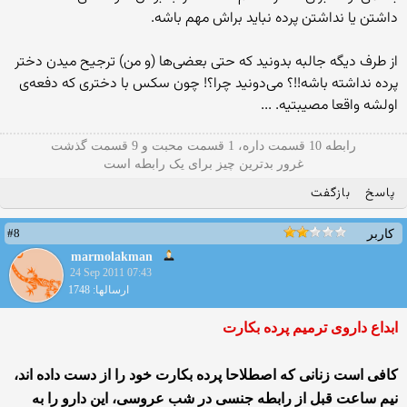
داشتن یا نداشتن پرده نباید براش مهم باشه.
از طرف دیگه جالبه بدونید که حتی بعضی‌ها (و من) ترجیح میدن دختر
پرده نداشته باشه!!؟ می‌دونید چرا؟! چون سکس با دختری که دفعه‌ی
اولشه واقعا مصیبتیه. ...
رابطه 10 قسمت داره، 1 قسمت محبت و 9 قسمت گذشت
غرور بدترین چیز برای یک رابطه است
پاسخ
بازگفت
#8
کاربر
marmolakman
24 Sep 2011 07:43
ارسالها: 1748
ابداع داروی ترمیم پرده بکارت
کافی است زنانی که اصطلاحا پرده بکارت خود را از دست داده اند،
نیم ساعت قبل از رابطه جنسی در شب عروسی، این دارو را به