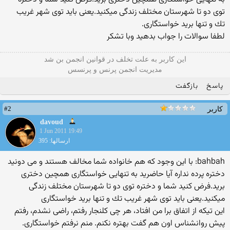
توی دو تا شهرستان مختلف زندگی میكنید.یعنی باید توی شهر غریب
تك و تنها برید خواستگاری.
لطفا سوالات را جواب بدهید وبا تشكر
این كاربر به علت تخلف در قوانین انجمن بن شد
مدیریت انجمن پرنس و پرنسس
پاسخ
بازگفت
#2
کاربر
davoud
1 Jun 2011 19:49
ارسالها: 395
bahbah: با این وجود كه هم خانواده شما مخالف هستند و می دونید
دختره پرده نداره آیا حاضرید به تنهایی خواستگاری همچین دختری
برید.فرض كنید شما و دختره توی دو تا شهرستان مختلف زندگی
میكنید.یعنی باید توی شهر غریب تك و تنها برید خواستگاری
این تیکه از اتفاق برا من افتاد، هر چی کلنجار رفتم، راضی نشدم، رفتم
پیش روانشناس اون هم گفت بهتره نکنم. منم نرفتم خواستگاری.