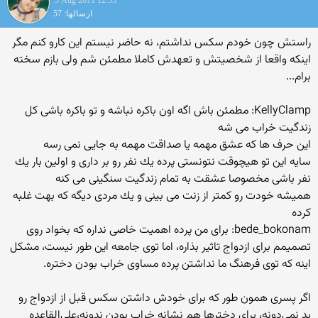
3 Aug 2011 12:53
ارسالها: 57
راستش چون خودم سکس نداشتم، نه حاضر نیستم این کارو کنم مگر
اینکه واقعا از شخصیتش و تعهدش کاملا مطمئن شم ولی بازم سخته
برام...
KellyClamp: مطمئن باش اگه اون باكره نباشه و تو باكره باشی كل
زندگیت خراب می شه
این حرف ها كه عشق مهمه یا صداقت مهمه به جایی نمی رسه
سایه این تو هیچوقت نتونستی پرده یك نفر رو بر داری و اولین بار یك
نفر باشی مخصوصا عشقت به تمام زندگیت سنگینی می كنه
همیشه خودت رو كمتر از زنت می بینی و یك مردی دیگه كه بهت غلبه
كرده
bede_bokonam: برای من پرده اهمیت خاصی نداره که بخواد روی
تصمیمم برای ازدواج تاثیر بذاره، اما توی جامعه این طور نیست، مشکل
اینه که توی فرهنگ ما نداشتن پرده مساوی خراب بودن دختره.
اگر پسری همون طور که برای خودش داشتن سکس قبل از ازدواج رو
بد نمی‌دونه، برای دخترها هم نشانه خراب بودن ندونه،علی‌القاعده