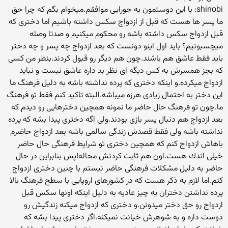
shinobi: با این دوستمون یه جورایی موافقم.میخوام بگم كه چرا حق
ما پسر ها هست كه قبل از ازدواج سكس داشته باشیم اما دختری كه
قبل ازدواج سكس داشته باشه رو محكوم میكنیم و صدتا وصله
میچسبونیم؟ باید اول اینو دونست كه بعد ازدواج چه پسر و چه دختر
باید فقط عاشق هم باشند.چون هم دیگر رو قبول كردند.بنظر من كسی
كه بجز همسرش به كس دیگه ای نظر بد داره عاشق نیست و نباید
ازدواج میكرده.و اینكه دختری كه پرده نداشته باشه به دلیل فرهنگ ما
این دختر به احتمال زیادی هرزه میباشه.البته تاكید كنم فقط تو فرهنگ
ما.چون تو فرهنگ حال حاضر ما نمونه همچین دخترهایی رو دیدم كه
بعد ازدواج هم دنبال پسر بازی بودند.ولی اگه دختری پیدا بشه كه پرده
نداشته باشه ولی فقط قصدش زندگی سالمی باشه بعد ازدواج حاضرم
باهاش ازدواج كنم كه همچین دختری تو شرایط فرهنگی حال حاضر
خیلی اندك هست.اون هم ثابت كردنش محاله!پس بنابراین در حال
حاضر به دلیل مشكلات فرهنگی حاضر نیستم با چنین دختری ازدواج
كنم.اما لازم به ذكر هست كه در كشورهای اروپایی با سطح فرهنگ بالا
پرده نداشتن دختران یه چیز عادیه به دلیل اینكه اونها سكس قبل
ازدواج رو حق دختر میدونن.و دختری كه ازدواج میكنه زندگیش رو
دوست داره و به شوهرش خیانت نمیكنه.اگر دختری پیدا بشه كه