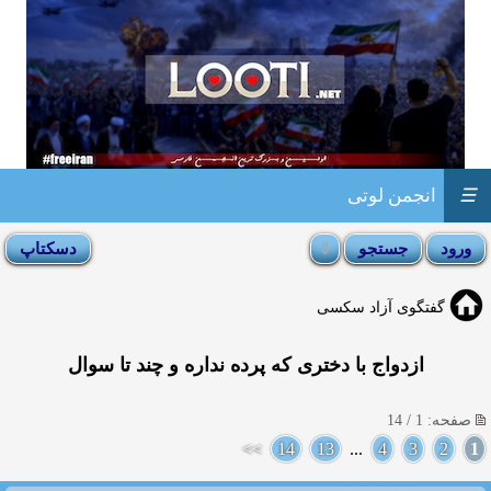
☰
انجمن لوتی
گفتگوی آزاد سکسی
ازدواج با دختری كه پرده نداره و چند تا سوال
صفحه: 1 / 14
>>
14
13
...
4
3
2
1