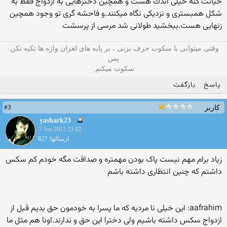
خیانت كنه خیلی اندك هست و همچین دخترهایی به ازدواج فقط به
شكل همبستری و نزدیكی نگاه میكنند.و فاحشه گری تو وجود همچین
زنهایی هست.ببخشید طولانی شد مرسی از پرسشت
وقتی میتوانی با سکوت حرف بزنی ، بر پایه های لغزان واژه ها تکیه نکن.
پس
سکوت میکنم.
پاسخ
بازگفت
#3
کاربر
yashark23
7 Jun 2011 23:02
ارسالها: 827
زیاد برام مهم نیست پاک بودن مهمتره و صداقت مگه خودم کم سکس
داشتم که چنین انتظاری داشته باشم
aafrahim: این خیلی نا مردیه كه ما پسرا به خودمون حق بدیم قبل از
ازدواج سكس داشته باشیم ولی دخترا این حق و ندارند.اونا هم مثل ما