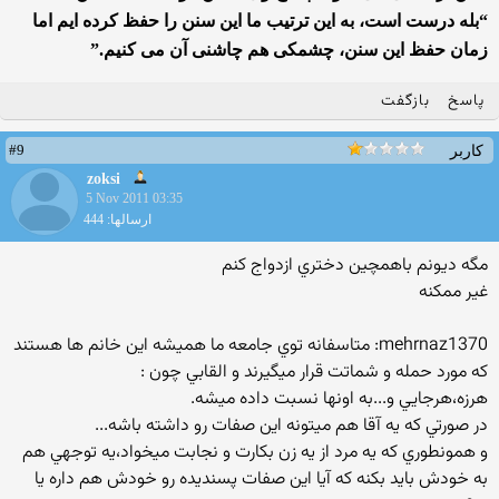
“بله درست است، به این ترتیب ما این سنن را حفظ کرده ایم اما
زمان حفظ این سنن، چشمکی هم چاشنی آن می کنیم.”
پاسخ
بازگفت
#9
کاربر
zoksi
5 Nov 2011 03:35
ارسالها: 444
مگه ديونم باهمچين دختري ازدواج كنم
غير ممكنه
mehrnaz1370: متاسفانه توي جامعه ما هميشه اين خانم ها هستند
كه مورد حمله و شماتت قرار ميگيرند و القابي چون :
هرزه،هرجايي و...به اونها نسبت داده ميشه.
در صورتي كه يه آقا هم ميتونه اين صفات رو داشته باشه...
و همونطوري كه يه مرد از يه زن بكارت و نجابت ميخواد،يه توجهي هم
به خودش بايد بكنه كه آيا اين صفات پسنديده رو خودش هم داره يا