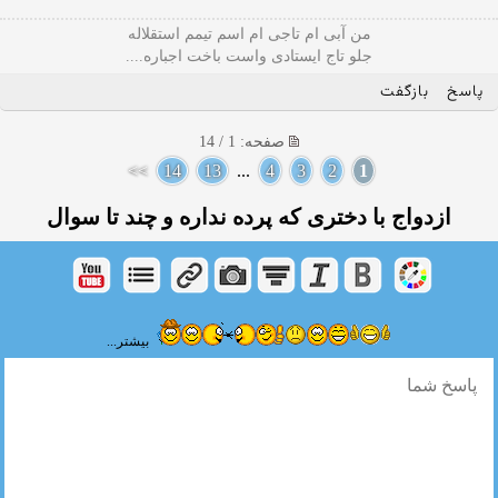
من آبی ام تاجی ام اسم تیمم استقلاله
جلو تاج ایستادی واست باخت اجباره....
پاسخ
بازگفت
صفحه: 1 / 14
>>
14
13
...
4
3
2
1
ازدواج با دختری كه پرده نداره و چند تا سوال
بیشتر...