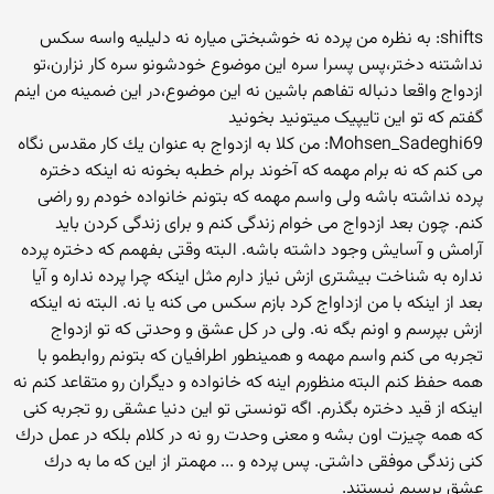
shifts: به نظره من پرده نه خوشبختی میاره نه دلیلیه واسه سکس
نداشتنه دختر،پس پسرا سره این موضوع خودشونو سره کار نزارن،تو
ازدواج واقعا دنباله تفاهم باشین نه این موضوع،در این ضمینه من اینم
گفتم که تو این تایپیک میتونید بخونید
Mohsen_Sadeghi69: من كلا به ازدواج به عنوان یك كار مقدس نگاه
می كنم كه نه برام مهمه كه آخوند برام خطبه بخونه نه اینكه دختره
پرده نداشته باشه ولی واسم مهمه كه بتونم خانواده خودم رو راضی
كنم. چون بعد ازدواج می خوام زندگی كنم و برای زندگی كردن باید
آرامش و آسایش وجود داشته باشه. البته وقتی بفهمم كه دختره پرده
نداره به شناخت بیشتری ازش نیاز دارم مثل اینكه چرا پرده نداره و آیا
بعد از اینكه با من ازداواج كرد بازم سكس می كنه یا نه. البته نه اینكه
ازش بپرسم و اونم بگه نه. ولی در كل عشق و وحدتی كه تو ازدواج
تجربه می كنم واسم مهمه و همینطور اطرافیان كه بتونم روابطمو با
همه حفظ كنم البته منظورم اینه كه خانواده و دیگران رو متقاعد كنم نه
اینكه از قید دختره بگذرم. اگه تونستی تو این دنیا عشقی رو تجربه كنی
كه همه چیزت اون بشه و معنی وحدت رو نه در كلام بلكه در عمل درك
كنی زندگی موفقی داشتی. پس پرده و ... مهمتر از این كه ما به درك
عشق برسیم نیستند.