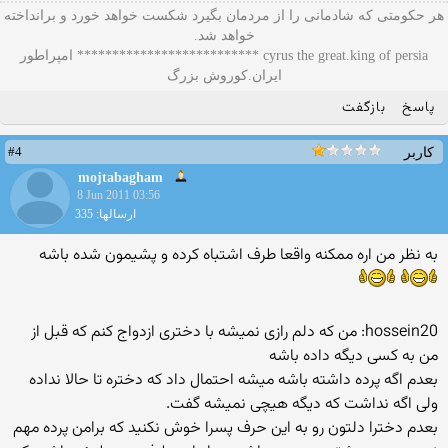
هر حکومتی که شادمانی را از مردمان بگیرد شکست خواهد خورد و برانداخته
خواهد شد.
cyrus the great.king of persia ************************** امپراطور
ایران.کوروش بزرگ
پاسخ
بازگفت
#4
کاربر
mojtabagham
8 Jun 2011 03:56
ارسالها: 335
به نظر من اره ممكنه واقعا طرف اشتباه كرده و پشيمون شده باشه
hossein20: من كه دلم رازی نمیشه با دختری ازدواج كنم كه قبل از
من به كسی دیگه داده باشه
بعدم اگه پرده داشته باشه میشه احتمال داد كه دختره تا حالا نداده
ولی اگه نداشت كه دیگه هیچی نمیشه گفت.
بعدم دخترا دلتون رو به این حرف پسرا خوش نكنید كه برامن پرده مهم