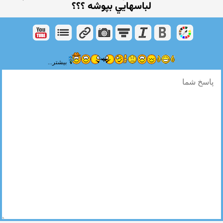
لباسهايي بپوشه ؟؟؟
بیشتر...