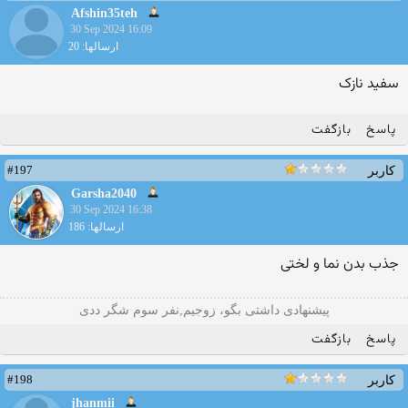
Afshin35teh
30 Sep 2024 16:09
ارسالها: 20
سفید نازک
پاسخ
بازگفت
#197
کاربر
Garsha2040
30 Sep 2024 16:38
ارسالها: 186
جذب بدن نما و لختی
پیشنهادی داشتی بگو، زوجیم,نفر سوم شگر ددی
پاسخ
بازگفت
#198
کاربر
jhanmii