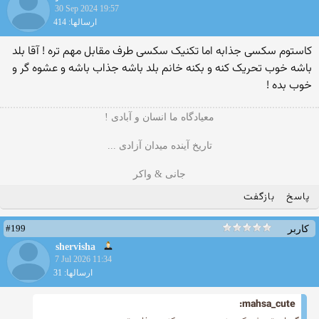
30 Sep 2024 19:57
ارسالها: 414
کاستوم سکسی جذابه اما تکنیک سکسی طرف مقابل مهم تره ! آقا بلد
باشه خوب تحریک کنه و بکنه خانم بلد باشه جذاب باشه و عشوه گر و
خوب بده !
معیادگاه ما انسان و آبادی !
تاریخ آینده میدان آزادی ...
جانی & واکر
پاسخ
بازگفت
#199
کاربر
shervisha
7 Jul 2026 11:34
ارسالها: 31
mahsa_cute: