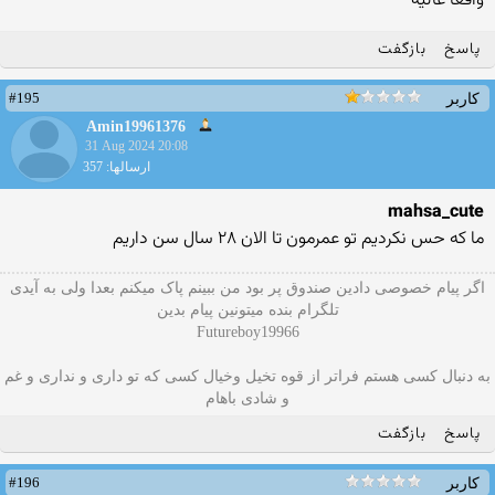
واقعاً عالیه
پاسخ
بازگفت
#195
کاربر
Amin19961376
31 Aug 2024 20:08
ارسالها: 357
mahsa_cute
ما که حس نکردیم تو عمرمون تا الان ۲۸ سال سن داریم
اگر پیام خصوصی دادین صندوق پر بود من ببینم پاک میکنم بعدا ولی به آیدی
تلگرام بنده میتونین پیام بدین
Futureboy19966
به دنبال کسی هستم فراتر از قوه تخیل وخیال کسی که تو داری و نداری و غم
و شادی باهام
پاسخ
بازگفت
#196
کاربر