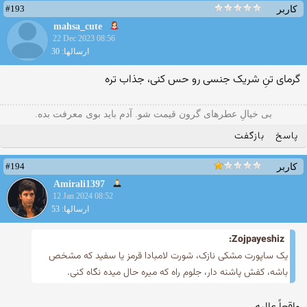
#193
کاربر
mahsa_cute
22 Dec 2023 08:56
ارسالها: 30
گرمای تنِ شریک جنسی رو حس کنی، جذاب تره
بی خیالِ عطرهای گرون قیمت شو. آدم باید بوی معرفت بده.
پاسخ
بازگفت
#194
کاربر
Amirali1397
12 Jan 2024 08:52
ارسالها: 53
Zojpayeshiz:
یک ساپورت مشکی نازک، شورت لامبادا قرمز یا سفید که مشخص
باشه، کفش پاشنه دار، جلوم راه که میره حال میده نگاه کنی.