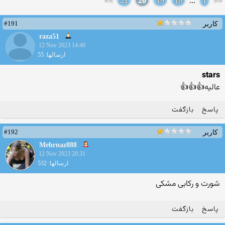
>>
21
20
19
18
...
1
<<
#191
کاربر
raza51
12 Nov 2023 14:40
ارسالها: 55
stars
عالیه👍👍👍
پاسخ
بازگفت
#192
کاربر
Mehrnaz888
12 Nov 2023 20:31
ارسالها: 532
شورت و رکابی مشکی
پاسخ
بازگفت