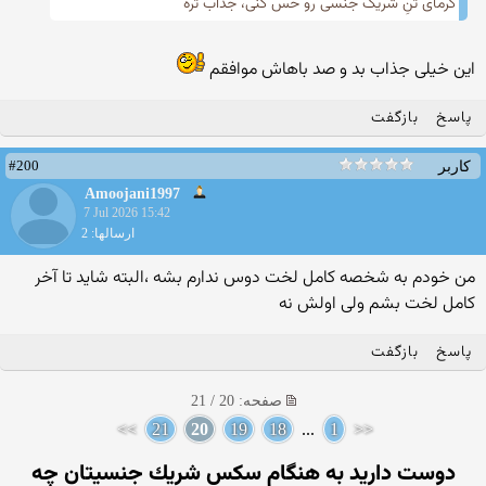
گرمای تنِ شریک جنسی رو حس کنی، جذاب تره
این خیلی جذاب بد و صد باهاش موافقم
پاسخ
بازگفت
#200
کاربر
Amoojani1997
7 Jul 2026 15:42
ارسالها: 2
من خودم به شخصه کامل لخت دوس ندارم بشه ،البته شاید تا آخر
کامل لخت بشم ولی اولش نه
پاسخ
بازگفت
صفحه: 20 / 21
>>
21
20
19
18
...
1
<<
دوست داريد به هنگام سكس شريك جنسيتان چه